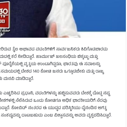
 ತಲೆದೋರಿರುವ ತೈಲ ಅಭಾವದ ವದಂತಿಗಳಿಗೆ ಸಾರ್ವಜನಿಕರು ಕಿವಿಗೊಡಬಾರದು
ಲ್ಲಿ ಕರೆ ನೀಡಿದ್ದಾರೆ. ಹಾರ್ಮುಜ್ ಜಲಸಂಧಿಯ ಬಿಕ್ಕಟ್ಟು ಮತ್ತು
್ ಪೂರೈಕೆಯಲ್ಲಿ ವ್ಯತ್ಯಯ ಉಂಟಾಗಿದ್ದರೂ, ಭಾರತವು ಈ ಸವಾಲನ್ನು
ಿಣ ಸಮಯದಲ್ಲಿ ದೇಶದ 140 ಕೋಟಿ ಜನರು ಒಗ್ಗೂಡಬೇಕು ಮತ್ತು ರಾಜ್ಯ
 ಮನವಿ ಮಾಡಿದ್ದಾರೆ.
್ಚರಿಸಿದ ಪ್ರಧಾನಿ, ವದಂತಿಗಳನ್ನು ಹಬ್ಬಿಸುವವರು ದೇಶಕ್ಕೆ ದೊಡ್ಡ ನಷ್ಟ
್ಫ್ ದೇಶಗಳಲ್ಲಿ ನೆಲೆಸಿರುವ ಒಂದು ಕೋಟಿಗೂ ಅಧಿಕ ಭಾರತೀಯರಿಗೆ ನೆರವು
ಿದ್ದಾರೆ. ಕೋವಿಡ್ ನಂತರದ ಈ ಯುದ್ಧದ ಪರಿಸ್ಥಿತಿಯು ದೈನಂದಿನ ಅಗತ್ಯ
ಂಕಷ್ಟವನ್ನು ದಾಟಬಹುದು ಎಂಬ ವಿಶ್ವಾಸವನ್ನು ಅವರು ವ್ಯಕ್ತಪಡಿಸಿದ್ದಾರೆ.