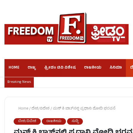
HOME
ರಾಜ್ಯ
ಫ್ರೀಡಂ ಟಿವಿ ವಿಶೇಷ
ರಾಜಕೀಯ
ಸಿನಿಮಾ
ದ
Breaking News
Home
/
ದೇಶ/ವಿದೇಶ
/
ಮನ್ ಕಿ ಬಾತ್‌ನಲ್ಲಿ ಪ್ರಧಾನಿ ಮೋದಿ ಭರವಸೆ
ದೇಶ/ವಿದೇಶ
ರಾಜಕೀಯ
ಸುದ್ದಿ