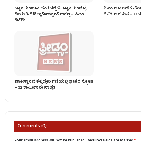
ಡ್ಯಾಂ ತುಂಬುವ ಹಂತದಲ್ಲಿದೆ.. ಡ್ಯಾಂ ತುಂಬಿದ್ರೆ
ಸಿಎಂ ಆದ ಬಳಿಕ ಮೊದ
ನೀರು ಹಿಡಿದಿಟ್ಟುಕೊಳ್ಳೋಕೆ ಆಗಲ್ಲ – ಸಿಎಂ
ಡಿಕೆಶಿ ಆಗಮನ – ಅದ್ದೂರಿ
ಡಿಕೆಶಿ!
ಪಾಕಿಸ್ತಾನದ ಕಲ್ಲಿದ್ದಲು ಗಣಿಯಲ್ಲಿ ಭೀಕರ ಸ್ಫೋಟ
– 32 ಕಾರ್ಮಿಕರು ಸಾವು!
Comments (0)
Your email address will not be published.
Required fields are marked
*