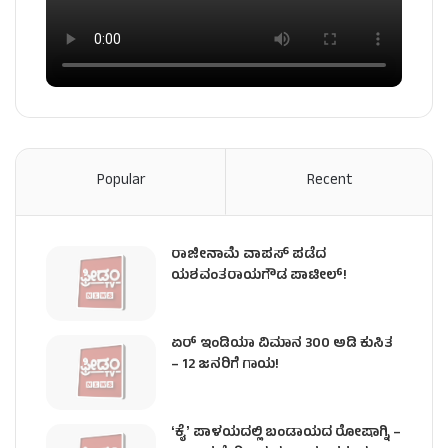
Popular
Recent
ರಾಜೀನಾಮೆ ವಾಪಸ್ ಪಡೆದ
ಯಶವಂತರಾಯಗೌಡ ಪಾಟೀಲ್‌!
ಏರ್ ಇಂಡಿಯಾ ವಿಮಾನ 300 ಅಡಿ ಕುಸಿತ
– 12 ಜನರಿಗೆ ಗಾಯ!
ʻಕೈʼ​ ಪಾಳಯದಲ್ಲಿ ಬಂಡಾಯದ ರೋಷಾಗ್ನಿ –