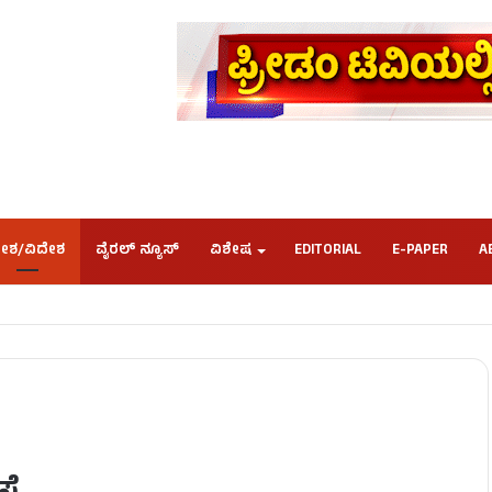
ೇಶ/ವಿದೇಶ
ವೈರಲ್ ನ್ಯೂಸ್
ವಿಶೇಷ
EDITORIAL
E-PAPER
A