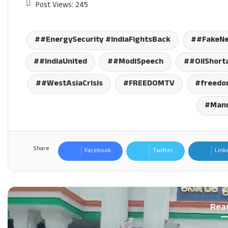
Post Views:
245
#EnergySecurity #IndiaFightsBack
#FakeNe
#IndiaUnited
#ModiSpeech
#OilShor
#WestAsiaCrisis
FREEDOMTV
freedo
Man
Share
Facebook
Twitter
Link
Rea