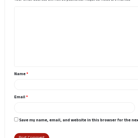
C
o
m
m
e
n
t
Name
*
*
Email
*
Save my name, email, and website in this browser for the ne