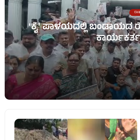
ರಾ
ʻಕೈʼ​ ಪಾಳಯದಲ್ಲಿ ಬಂಡಾಯದ ರ
ಕಾರ್ಯಕರ್ತ
ʻಕೈʼ​ ಪಾಳಯದಲ್ಲಿ ಬಂಡಾಯದ ರೋಷಾಗ್ನಿ – KPCC ಕಚೇರಿ 
ಶಾಸಕರು ರಾಜೀನಾಮೆ ಕೊಟ್ಟರೆ ತಕ್ಷಣವೇ ಅಂಗೀಕಾರ – ಸಿಎಂ 