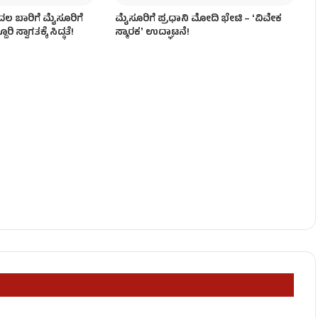
ಲ ಬಾರಿಗೆ ಮೈಸೂರಿಗೆ
ಮೈಸೂರಿಗೆ ಪ್ರಧಾನಿ ಮೋದಿ ಭೇಟಿ – ʻವಿವೇಕ
 ಸ್ವಾಗತಕ್ಕೆ ಸಿದ್ಧತೆ!
ಸ್ಮಾರಕʼ ಉದ್ಘಾಟನೆ!