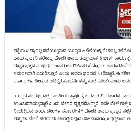
ಪಶ್ಚಿಮ ಏಷ್ಯಾದಲ್ಲಿ ನಡೆಯುತ್ತಿರುವ ಯುದ್ಧದ ಹಿನ್ನೆಲೆಯಲ್ಲಿ ದೇಶದಲ್ಲಿ
ಎಂದು ಪ್ರಧಾನಿ ನರೇಂದ್ರ ಮೋದಿ ಅವರು ತಮ್ಮ ‘ಮನ್ ಕಿ ಬಾತ್’ ಕಾರ್ಯಕ್ರಮದ
ಮಧ್ಯಪ್ರಾಚ್ಯದ ಸಂಘರ್ಷದಿಂದಾಗಿ ಜಾಗತಿಕವಾಗಿ ಪೆಟ್ರೋಲ್ ಹಾಗೂ ಡೀಸೆಲ
ಸಮರ್ಥವಾಗಿ ಎದುರಿಸುತ್ತಿದೆ ಎಂದು ಅವರು ಭರವಸೆ ನೀಡಿದ್ದಾರೆ. ಈ ಕಠ
ಸರ್ಕಾರಗಳು ನೀಡುವ ಅಧಿಕೃತ ಸೂಚನೆಗಳನ್ನು ಪಾಲಿಸಬೇಕು ಎಂದು ಅವರು
ಯುದ್ಧದ ಸಂದರ್ಭದಲ್ಲಿ ರಾಜಕೀಯ ಸ್ವಾರ್ಥಕ್ಕೆ ಅವಕಾಶ ನೀಡಬಾರದು ಎಂದು ಎಚ
ಉಂಟುಮಾಡುತ್ತಿದ್ದಾರೆ ಎಂದು ಬೇಸರ ವ್ಯಕ್ತಪಡಿಸಿದ್ದಾರೆ. ಇದೇ ವೇಳೆ ಗಲ
ನೀಡುತ್ತಿರುವ ಆಯಾ ದೇಶಗಳ ಸರ್ಕಾರಗಳಿಗೆ ಮೋದಿ ಅವರು ಕೃತಜ್ಞತೆ ಸಲ್ಲಿಸ
ವಸ್ತುಗಳ ಮೇಲೆ ಪರಿಣಾಮ ಬೀರುತ್ತಿರುವುದು ನಿಜವಾದರೂ, ಒಗ್ಗಟ್ಟಿನಿಂದ ಈ ಸ