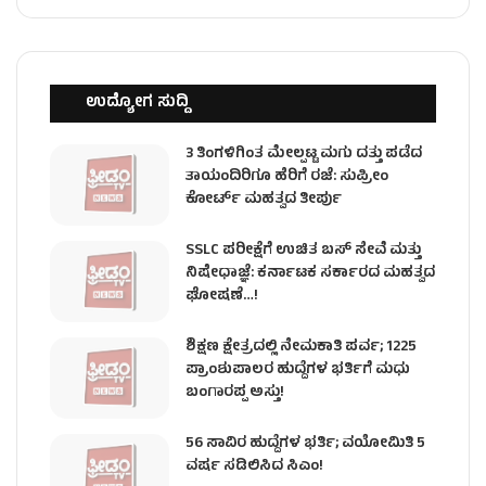
ಉದ್ಯೋಗ ಸುದ್ದಿ
3 ತಿಂಗಳಿಗಿಂತ ಮೇಲ್ಪಟ್ಟ ಮಗು ದತ್ತು ಪಡೆದ
ತಾಯಂದಿರಿಗೂ ಹೆರಿಗೆ ರಜೆ: ಸುಪ್ರೀಂ
ಕೋರ್ಟ್ ಮಹತ್ವದ ತೀರ್ಪು
SSLC ಪರೀಕ್ಷೆಗೆ ಉಚಿತ ಬಸ್ ಸೇವೆ ಮತ್ತು
ನಿಷೇಧಾಜ್ಞೆ: ಕರ್ನಾಟಕ ಸರ್ಕಾರದ ಮಹತ್ವದ
ಘೋಷಣೆ…!
ಶಿಕ್ಷಣ ಕ್ಷೇತ್ರದಲ್ಲಿ ನೇಮಕಾತಿ ಪರ್ವ; 1225
ಪ್ರಾಂಶುಪಾಲರ ಹುದ್ದೆಗಳ ಭರ್ತಿಗೆ ಮಧು
ಬಂಗಾರಪ್ಪ ಅಸ್ತು!
56 ಸಾವಿರ ಹುದ್ದೆಗಳ ಭರ್ತಿ; ವಯೋಮಿತಿ 5
ವರ್ಷ ಸಡಿಲಿಸಿದ ಸಿಎಂ!