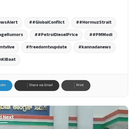
wsAlert
#GlobalConflict
#HormuzStrait
tageRumors
#PetrolDieselPrice
#PMModi
mtvlive
freedomtvupdate
kannadanews
nKiBaat
edIn
Share via Email
Print
d Next