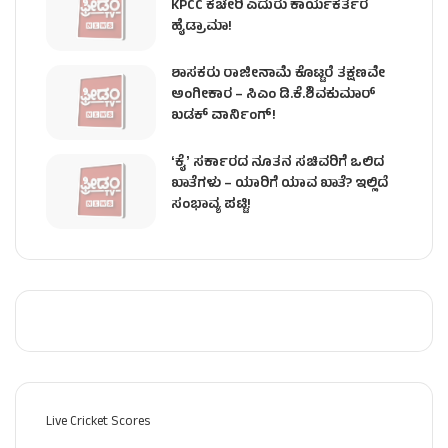
KPCC ಕಚೇರಿ ಎದುರು ಕಾರ್ಯಕರ್ತರ
ಹೈಡ್ರಾಮಾ!
ಶಾಸಕರು ರಾಜೀನಾಮೆ ಕೊಟ್ಟರೆ ತಕ್ಷಣವೇ
ಅಂಗೀಕಾರ – ಸಿಎಂ ಡಿ.ಕೆ.ಶಿವಕುಮಾರ್
ಖಡಕ್ ವಾರ್ನಿಂಗ್!
ʻಕೈʼ ಸರ್ಕಾರದ ನೂತನ ಸಚಿವರಿಗೆ ಒಲಿದ
ಖಾತೆಗಳು – ಯಾರಿಗೆ ಯಾವ ಖಾತೆ? ಇಲ್ಲಿದೆ
ಸಂಭಾವ್ಯ ಪಟ್ಟಿ!
Live Cricket Scores