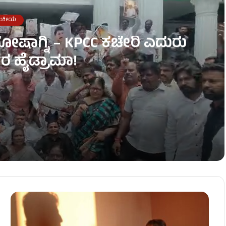
ಜಕೀಯ
ೋಷಾಗ್ನಿ – KPCC ಕಚೇರಿ ಎದುರು
ರ ಹೈಡ್ರಾಮಾ!
ಎದುರು ಕಾರ್ಯಕರ್ತರ ಹೈಡ್ರಾಮಾ!
ಡಿ.ಕೆ.ಶಿವಕುಮಾರ್ ಖಡಕ್ ವಾರ್ನಿಂಗ್!