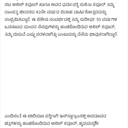
ನಟ ಅನಿಲ್ ಕಪೂರ್ ಹಾಗೂ ಅವರ ಧರ್ಮಪತ್ನಿ ಸುನಿತಾ ಕಪೂರ್ ತಮ್ಮ
ದಾಂಪತ್ಯ ಜೀವನದ 42ನೇ ವರ್ಷದ ವಿವಾಹ ವಾರ್ಷಿಕೋತ್ಸವವನ್ನು
ಸಂಭ್ರಮಿಸಿದ್ದಾರೆ. ಈ ವಿಶೇಷ ಸಂದರ್ಭದಲ್ಲಿ ತಮ್ಮ ಸುದೀರ್ಘ 53 ವರ್ಷಗಳ
ಒಡನಾಟದ ಸುಂದರ ನೆನಪುಗಳನ್ನು ಹಂಚಿಕೊಂಡಿರುವ ಅನಿಲ್ ಕಪೂರ್,
ತಮ್ಮ ಮದುವೆ ಎಷ್ಟು ಸರಳವಾಗಿತ್ತು ಎಂಬುದನ್ನು ನೆನೆದು ಭಾವುಕರಾಗಿದ್ದಾರೆ.
ಎಂದಿನಂತೆ ಈ ಬಾರಿಯೂ ಪತ್ನಿಗಾಗಿ ಇನ್‌ಸ್ಟಾಗ್ರಾಂನಲ್ಲಿ ಅಪರೂಪದ
ಚಿತ್ರಗಳನ್ನು ಹಂಚಿಕೊಂಡಿರುವ ಅನಿಲ್ ಕಪೂರ್, ಹೃದಯಸ್ಪರ್ಶಿ