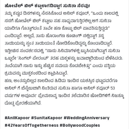
ಹೋಟೆಲ್ ಬಿಲ್ ಕಟ್ಟಲಾಗದಿದ್ದಾಗ ಸುನಿತಾ ನೆರವು!
ತಮ್ಮ ಕಷ್ಟದ ದಿನಗಳನ್ನು ನೆನಸಿಕೊಂಡ ಅನಿಲ್ ಕಪೂರ್, “ಒಂದು ಕಾಲದಲ್ಲಿ
ನನಗೆ ಹೋಟೆಲ್ ಬಿಲ್ ಕಟ್ಟಲು ಸಹ ಸಾಧ್ಯವಾಗುತ್ತಿರಲಿಲ್ಲ.ಆಗ ಸುನಿತಾ
ಯಾರಿಗೂ ಗೊತ್ತಾಗದಂತೆ ತಾವೇ ಹಣ ಕೊಟ್ಟು ಬಿಲ್ ಪಾವತಿಸುತ್ತಿದ್ದರು”
ಎಂದಿದ್ದಾರೆ. ಅಲ್ಲದೆ, ತಾನು ಹೊರಾಂಗಣ ಶೂಟಿಂಗ್ ನಲ್ಲಿದ್ದಾಗ ತನ್ನ
ತಾಯಿಯನ್ನು ಸ್ವಂತ ತಾಯಿಯಂತೆ ನೋಡಿಕೊಂಡಿದ್ದನ್ನು ಕೊಂಡಾಡಿದ್ದಾರೆ.
ಇತ್ತೀಚಿನ ಸಂದರ್ಶನದಲ್ಲಿ, “ನಾನು ಸಿನಿಮಾಗಳಲ್ಲಿ ಬ್ಯುಸಿಯಾಗಿದ್ದಾಗ ಸುನಿತಾ
ಒಬ್ಬರೇ ‘ಸಿಂಗಲ್ ಪೇರಂಟ್’ ತರಹ ಮಕ್ಕಳನ್ನು ಜವಾಬ್ದಾರಿಯಿಂದ ಬೆಳೆಸಿದರು.
ತಂದೆಯಾಗಿ ನಾನು ಇನ್ನು ಹೆಚ್ಚಿನ ಸಮಯ ಕೊಡಬೇಕಿತ್ತು” ಎಂದು ಪತ್ನಿಯ
ಶ್ರಮವನ್ನು ಮುಕ್ತಕಂಠದಿಂದ ಶ್ಲಾಘಿಸಿದ್ದಾರೆ.
ಹಣ, ಅಂತಸ್ತುವಿಲ್ಲದ ಕಾಲದಿಂದ ಹಿಡಿದು ಇಂದಿನ ಯಶಸ್ಸಿನ ಘಟ್ಟದವರೆಗೂ
ಅನಿಲ್ ಗೆ ಬೆನ್ನೆಲುಬಾಗಿ ನಿಂತಿರುವ ಸುನಿತಾ ಹಾಗೂ ಅನಿಲ್ ಕಪೂರ್ 53
ವರ್ಷಗಳ ಅಪೂರ್ವ ಪ್ರೇಮಕಾವ್ಯ ಇಂದಿನ ತಲೆಮಾರಿನ ಜೋಡಿಗಳಿಗೆ ನಿಜಕ್ಕೂ
ದೊಡ್ಡ ಪ್ರೇರಣೆಯಾಗಿದೆ.
#AnilKapoor #SunitaKapoor #WeddingAnniversary
#42YearsOfTogetherness #BollywoodCouples