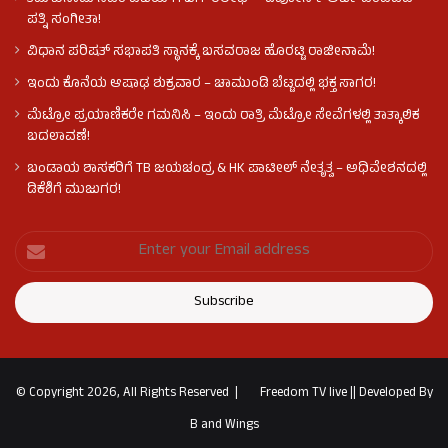
ಪತ್ನಿ ಸಂಗೀತಾ!
ವಿಧಾನ ಪರಿಷತ್ ಸಭಾಪತಿ ಸ್ಥಾನಕ್ಕೆ ಬಸವರಾಜ ಹೊರಟ್ಟಿ ರಾಜೀನಾಮೆ!
ಇಂದು ಕೊನೆಯ ಆಷಾಢ ಶುಕ್ರವಾರ – ಚಾಮುಂಡಿ ಬೆಟ್ಟದಲ್ಲಿ ಭಕ್ತ ಸಾಗರ!
ಮೆಟ್ರೋ ಪ್ರಯಾಣಿಕರೇ ಗಮನಿಸಿ – ಇಂದು ರಾತ್ರಿ ಮೆಟ್ರೋ ಸೇವೆಗಳಲ್ಲಿ ತಾತ್ಕಾಲಿಕ
ಬದಲಾವಣೆ!
ಬಂಡಾಯ ಶಾಸಕರಿಗೆ TB ಜಯಚಂದ್ರ & HK ಪಾಟೀಲ್ ನೇತೃತ್ವ – ಅಧಿವೇಶನದಲ್ಲಿ
ಡಿಕೆಶಿಗೆ ಮುಜುಗರ!
© Copyright 2026, All Rights Reserved |
Freedom TV live
||
Developed By
B and Wings