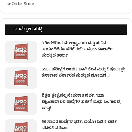
Live Cricket Scores
ಉದ್ಯೋಗ ಸುದ್ದಿ
3 ತಿಂಗಳಿಗಿಂತ ಮೇಲ್ಪಟ್ಟ ಮಗು ದತ್ತು ಪಡೆದ
ತಾಯಂದಿರಿಗೂ ಹೆರಿಗೆ ರಜೆ: ಸುಪ್ರೀಂ ಕೋರ್ಟ್
ಮಹತ್ವದ ತೀರ್ಪು
SSLC ಪರೀಕ್ಷೆಗೆ ಉಚಿತ ಬಸ್ ಸೇವೆ ಮತ್ತು ನಿಷೇಧಾಜ್ಞೆ:
ಕರ್ನಾಟಕ ಸರ್ಕಾರದ ಮಹತ್ವದ ಘೋಷಣೆ…!
ಶಿಕ್ಷಣ ಕ್ಷೇತ್ರದಲ್ಲಿ ನೇಮಕಾತಿ ಪರ್ವ; 1225
ಪ್ರಾಂಶುಪಾಲರ ಹುದ್ದೆಗಳ ಭರ್ತಿಗೆ ಮಧು ಬಂಗಾರಪ್ಪ
ಅಸ್ತು!
56 ಸಾವಿರ ಹುದ್ದೆಗಳ ಭರ್ತಿ; ವಯೋಮಿತಿ 5 ವರ್ಷ
ಸಡಿಲಿಸಿದ ಸಿಎಂ!