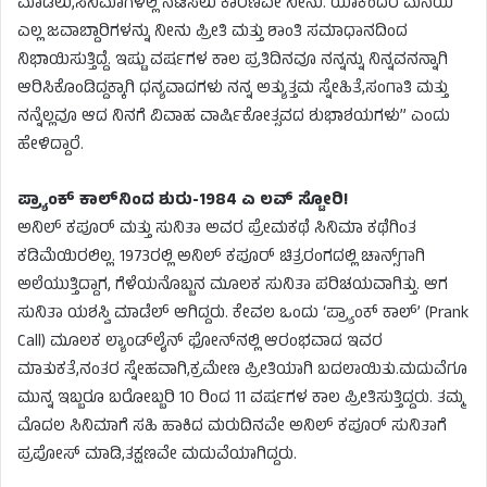
ಮಾಡಲು,ಸಿನಿಮಾಗಳಲ್ಲಿ ನಟಿಸಲು ಕಾರಣವೇ ನೀನು. ಯಾಕೆಂದರೆ ಮನೆಯ
ಎಲ್ಲ ಜವಾಬ್ದಾರಿಗಳನ್ನು ನೀನು ಪ್ರೀತಿ ಮತ್ತು ಶಾಂತಿ ಸಮಾಧಾನದಿಂದ
ನಿಭಾಯಿಸುತ್ತಿದ್ದೆ. ಇಷ್ಟು ವರ್ಷಗಳ ಕಾಲ ಪ್ರತಿದಿನವೂ ನನ್ನನ್ನು ನಿನ್ನವನನ್ನಾಗಿ
ಆರಿಸಿಕೊಂಡಿದ್ದಕ್ಕಾಗಿ ಧನ್ಯವಾದಗಳು ನನ್ನ ಅತ್ಯುತ್ತಮ ಸ್ನೇಹಿತೆ,ಸಂಗಾತಿ ಮತ್ತು
ನನ್ನೆಲ್ಲವೂ ಆದ ನಿನಗೆ ವಿವಾಹ ವಾರ್ಷಿಕೋತ್ಸವದ ಶುಭಾಶಯಗಳು” ಎಂದು
ಹೇಳಿದ್ದಾರೆ.
ಪ್ರ್ಯಾಂಕ್ ಕಾಲ್‌ನಿಂದ ಶುರು-1984 ಎ ಲವ್ ಸ್ಟೋರಿ!
ಅನಿಲ್ ಕಪೂರ್ ಮತ್ತು ಸುನಿತಾ ಅವರ ಪ್ರೇಮಕಥೆ ಸಿನಿಮಾ ಕಥೆಗಿಂತ
ಕಡಿಮೆಯಿರಲಿಲ್ಲ. 1973ರಲ್ಲಿ ಅನಿಲ್ ಕಪೂರ್ ಚಿತ್ರರಂಗದಲ್ಲಿ ಚಾನ್ಸ್‌ಗಾಗಿ
ಅಲೆಯುತ್ತಿದ್ದಾಗ, ಗೆಳೆಯನೊಬ್ಬನ ಮೂಲಕ ಸುನಿತಾ ಪರಿಚಯವಾಗಿತ್ತು. ಆಗ
ಸುನಿತಾ ಯಶಸ್ವಿ ಮಾಡೆಲ್ ಆಗಿದ್ದರು. ಕೇವಲ ಒಂದು ‘ಪ್ರ್ಯಾಂಕ್ ಕಾಲ್’ (Prank
Call) ಮೂಲಕ ಲ್ಯಾಂಡ್‌ಲೈನ್ ಫೋನ್‌ನಲ್ಲಿ ಆರಂಭವಾದ ಇವರ
ಮಾತುಕತೆ,ನಂತರ ಸ್ನೇಹವಾಗಿ,ಕ್ರಮೇಣ ಪ್ರೀತಿಯಾಗಿ ಬದಲಾಯಿತು.ಮದುವೆಗೂ
ಮುನ್ನ ಇಬ್ಬರೂ ಬರೋಬ್ಬರಿ 10 ರಿಂದ 11 ವರ್ಷಗಳ ಕಾಲ ಪ್ರೀತಿಸುತ್ತಿದ್ದರು. ತಮ್ಮ
ಮೊದಲ ಸಿನಿಮಾಗೆ ಸಹಿ ಹಾಕಿದ ಮರುದಿನವೇ ಅನಿಲ್ ಕಪೂರ್ ಸುನಿತಾಗೆ
ಪ್ರಪೋಸ್ ಮಾಡಿ,ತಕ್ಷಣವೇ ಮದುವೆಯಾಗಿದ್ದರು.