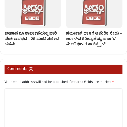
ಚೀನಾದ ಶೂ ಕಾರ್ಖಾನೆಯಲ್ಲಿ ಭಾರಿ
ಹರ್ಮುಜ್ ದಾಳಿಗೆ ಅಮೆರಿಕ ಸೇಡು –
ಬೆಂಕಿ ಅವಘಡ – 28 ಮಂದಿ ಸಜೀವ
ಇರಾನ್‌ನ 80ಕ್ಕೂ ಹೆಚ್ಚು ತಾಣಗಳ
ದಹನ!
ಮೇಲೆ ಭೀಕರ ಏರ್‌ಸ್ಟ್ರೈಕ್‌!
Comments (0)
Your email address will not be published.
Required fields are marked
*
C
o
m
m
e