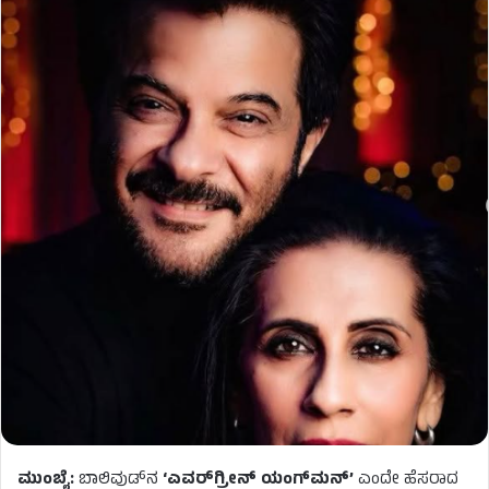
ಮುಂಬೈ:
ಬಾಲಿವುಡ್‌ನ
‘ಎವರ್‌ಗ್ರೀನ್ ಯಂಗ್‌ಮನ್’
ಎಂದೇ ಹೆಸರಾದ