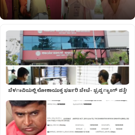
ಬೆಳಗಾವಿಯಲ್ಲಿ ಲೋಕಾಯುಕ್ತ ಭರ್ಜರಿ ಬೇಟೆ- ಭ್ರಷ್ಟ ಗ್ಯಾಂಗ್ ಪತ್ತೆ!