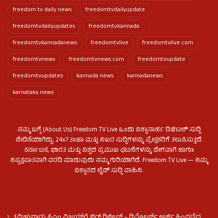
freedom tv daily news
freedomtvdailyupdate
freedomtvdailyupdates
freedomtvkannada
freedomtvkannadanews
freedomtvlive
freedomtvlive.com
freedomtvnews
freedomtvnews.com
freedomtvupdate
freedomtvupdates
kannada news
kannadanews
karnataka news
ನಮ್ಮ ಬಗ್ಗೆ (About Us) Freedom TV Live ಒಂದು ವಿಶ್ವಾಸಾರ್ಹ ಡಿಜಿಟಲ್ ಸುದ್ದಿ
ವೇದಿಕೆಯಾಗಿದ್ದು, 24x7 ತಾಜಾ ಮತ್ತು ನಿಖರ ಸುದ್ದಿಗಳನ್ನು ಪ್ರೇಕ್ಷಕರಿಗೆ ತಲುಪಿಸುತ್ತದೆ.
ಕರ್ನಾಟಕ, ಭಾರತ ಮತ್ತು ವಿಶ್ವದ ಪ್ರಮುಖ ಘಟನೆಗಳನ್ನು ವೇಗವಾಗಿ ಹಾಗೂ
ನಿಷ್ಪಕ್ಷಪಾತವಾಗಿ ವರದಿ ಮಾಡುವುದು ನಮ್ಮ ಗುರಿಯಾಗಿದೆ. Freedom TV Live — ನಿಮ್ಮ
ವಿಶ್ವಾಸದ ಲೈವ್ ಸುದ್ದಿ ವಾಹಿನಿ.
ತಮಿಳುನಾಡು ಸಿಎಂ ವಿಜಯ್‌ಗೆ ಬಿಗ್ ರಿಲೀಫ್ – ಡಿವೋರ್ಸ್ ಅರ್ಜಿ ಹಿಂಪಡೆದ