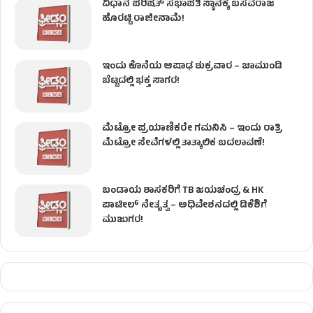
ವಿಧಾನ ಪರಿಷತ್ ಸಭಾಪತಿ ಸ್ಥಾನಕ್ಕೆ ಬಸವರಾಜ
ಹೊರಟ್ಟಿ ರಾಜೀನಾಮೆ!
ಇಂದು ಕೊನೆಯ ಆಷಾಢ ಶುಕ್ರವಾರ – ಚಾಮುಂಡಿ
ಬೆಟ್ಟದಲ್ಲಿ ಭಕ್ತ ಸಾಗರ!
ಮೆಟ್ರೋ ಪ್ರಯಾಣಿಕರೇ ಗಮನಿಸಿ – ಇಂದು ರಾತ್ರಿ
ಮೆಟ್ರೋ ಸೇವೆಗಳಲ್ಲಿ ತಾತ್ಕಾಲಿಕ ಬದಲಾವಣೆ!
ಬಂಡಾಯ ಶಾಸಕರಿಗೆ TB ಜಯಚಂದ್ರ & HK
ಪಾಟೀಲ್ ನೇತೃತ್ವ – ಅಧಿವೇಶನದಲ್ಲಿ ಡಿಕೆಶಿಗೆ
ಮುಜುಗರ!