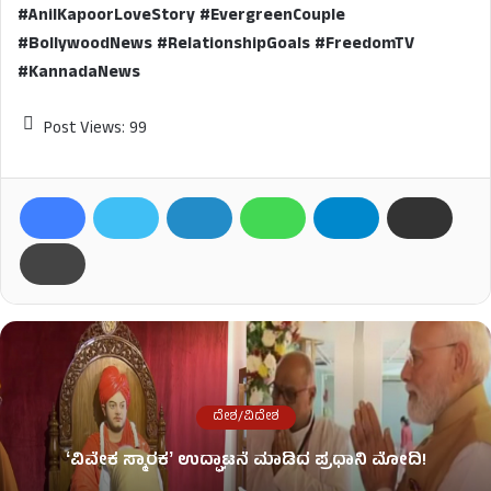
#AnilKapoorLoveStory #EvergreenCouple
#BollywoodNews #RelationshipGoals #FreedomTV
#KannadaNews
Post Views:
99
ದೇಶ/ವಿದೇಶ
ʻವಿವೇಕ ಸ್ಮಾರಕʼ ಉದ್ಘಾಟನೆ ಮಾಡಿದ ಪ್ರಧಾನಿ ಮೋದಿ!