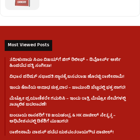
Most Viewed Posts
ತಮಿಳುನಾಡು ಸಿಎಂ ವಿಜಯ್‌ಗೆ ಬಿಗ್ ರಿಲೀಫ್ – ಡಿವೋರ್ಸ್ ಅರ್ಜಿ
ಹಿಂಪಡೆದ ಪತ್ನಿ ಸಂಗೀತಾ!
ವಿಧಾನ ಪರಿಷತ್ ಸಭಾಪತಿ ಸ್ಥಾನಕ್ಕೆ ಬಸವರಾಜ ಹೊರಟ್ಟಿ ರಾಜೀನಾಮೆ!
ಇಂದು ಕೊನೆಯ ಆಷಾಢ ಶುಕ್ರವಾರ – ಚಾಮುಂಡಿ ಬೆಟ್ಟದಲ್ಲಿ ಭಕ್ತ ಸಾಗರ!
ಮೆಟ್ರೋ ಪ್ರಯಾಣಿಕರೇ ಗಮನಿಸಿ – ಇಂದು ರಾತ್ರಿ ಮೆಟ್ರೋ ಸೇವೆಗಳಲ್ಲಿ
ತಾತ್ಕಾಲಿಕ ಬದಲಾವಣೆ!
ಬಂಡಾಯ ಶಾಸಕರಿಗೆ TB ಜಯಚಂದ್ರ & HK ಪಾಟೀಲ್ ನೇತೃತ್ವ –
ಅಧಿವೇಶನದಲ್ಲಿ ಡಿಕೆಶಿಗೆ ಮುಜುಗರ!
ರಾಜೀನಾಮೆ ವಾಪಸ್ ಪಡೆದ ಯಶವಂತರಾಯಗೌಡ ಪಾಟೀಲ್‌!