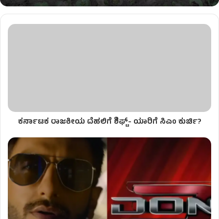
ಕರ್ನಾಟಕ ರಾಜಕೀಯ ದೆಹಲಿಗೆ ಶಿಫ್ಟ್- ಯಾರಿಗೆ ಸಿಎಂ ಕುರ್ಚಿ?