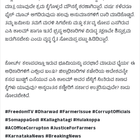
ಮಾತ್ರ ಯಾವುದೇ ಕ್ರಮ ಕೈಗೊಳ್ಳದೆ ಮೌನಕ್ಕೆ ಶರಣಾಗಿದ್ದಾರೆ. ವರ್ಷ ಕಳೆದರೂ
ಫೈಲ್ ಮೂವ್ ಆಗದಿರುವುದು ಹಲವು ಅನುಮಾನಗಳಿಗೆ ದಾರಿ ಮಾಡಿಕೊಟ್ಟಿದೆ.
ತಮ್ಮ ಜಮೀನು ತಮಗೆ ಮರಳಿ ಸಿಗಬೇಕು ಮತ್ತು ಕರ್ತವ್ಯ ಲೋಪ ಎಸಗಿರುವ
ಎಸಿ ಶಾಲಮ್ ಹಾಗೂ ಇತರೆ ಭ್ರಷ್ಟ ಅಧಿಕಾರಿಗಳ ವಿರುದ್ಧ ತಕ್ಷಣವೇ ಶಿಸ್ತುಕ್ರಮ
ಜರುಗಿಸಬೇಕು ಎಂದು ವೃದ್ಧ ರೈತ ಸೋಮಪ್ಪ ಪಟ್ಟು ಹಿಡಿದಿದ್ದಾರೆ.
ಕೋರ್ಟ್ ಕಲಾಪದಲ್ಲೂ ಇರುವ ಭೂಮಿಯನ್ನು ಪರಭಾರೆ ಮಾಡುವ ಧೈರ್ಯ ಈ
ಅಧಿಕಾರಿಗಳಿಗೆ ಎಲ್ಲಿಂದ ಬಂತು? ಜಿಲ್ಲಾಧಿಕಾರಿಗಳ ಕಚೇರಿಯ ಆದೇಶವನ್ನೇ
ಕಸದ ಬುಟ್ಟಿಗೆ ಎಸೆಯುವ ಎಸಿ ಶಾಲಮ್ ಅವರ ಬೆನ್ನಿಗೆ ನಿಂತಿರುವ ಕಾಣದ
ಕೈಗಳು ಯಾವುವು? ಅನ್ನದಾತನ ಕಣ್ಣೀರಿಗೆ ಸರ್ಕಾರ ಉತ್ತರಿಸುವುದೇ? ಕಾದು
ನೋಡಬೇಕಿದೆ.
#FreedomTV #Dharwad #FarmerIssue #CorruptOfficials
#SomappaGodi #Kallaghatagi #Hulakoppa
#ACOfficeCorrupton #JusticeForFarmers
#KarnatakaNews #BreakingNews