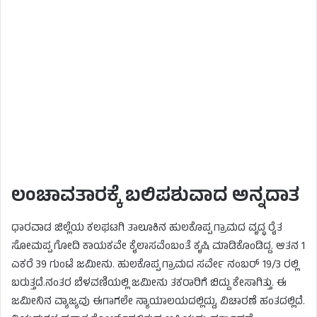
ಲಂಚಾವತಾರಕ್ಕೆ ಬಲಿಪಶುವಾದ ಅನ್ನದಾತ
ಧಾರವಾಡ ಜಿಲ್ಲೆಯ ಕಲಘಟಗಿ ತಾಲೂಕಿನ ಹುಲಕೊಪ್ಪ ಗ್ರಾಮದ ವೃದ್ಧ ರೈತ
ಸೋಮಪ್ಪ ಗೋದಿ ಕಾಯಕವೇ ಕೈಲಾಸವೆಂಬಂತೆ ಕೃಷಿ ಮಾಡಿಕೊಂಡಿದ್ದ. ಆತನ 1
ಎಕರೆ 39 ಗುಂಟೆ ಜಮೀನು. ಹುಲಕೊಪ್ಪ ಗ್ರಾಮದ ಸರ್ವೇ ನಂಬರ್ 19/3 ರಲ್ಲಿ
ಬರುತ್ತದೆ.ನಂತರ ಬೆಳವಣಿಯಲ್ಲಿ ಜಮೀನು ತಕರಾರಿಗೆ ಬಿದ್ದು ಕೇಸಾಗಿತ್ತು. ಈ
ಜಮೀನಿನ ವ್ಯಾಜ್ಯವು ಈಗಾಗಲೇ ನ್ಯಾಯಾಲಯದಲ್ಲಿದ್ದು, ವಿಚಾರಣೆ ಹಂತದಲ್ಲಿದೆ.