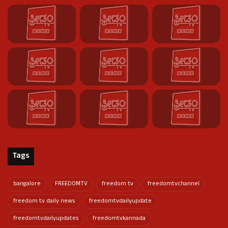
Tags
bangalore
FREEDOMTV
freedom tv
freedomtvchannel
freedom tv daily news
freedomtvdailyupdate
freedomtvdailyupdates
freedomtvkannada