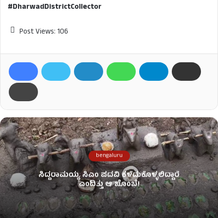
#DharwadDistrictCollector
Post Views:
106
bengaluru
ಸಿದ್ದರಾಮಯ್ಯ ಸಿಎಂ ಪದವಿ ಕಳೆದುಕೊಳ್ಳಲಿದ್ದಾರೆ
ಎಂದಿತ್ತು ಆ ಬೊಂಬೆ!