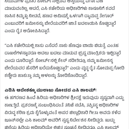
ನಿಯಮಗಳ ಪ್ರಕಾರ ಕೋರ್ಟ್‌ನಲ್ಲಿರುವ ಆಸ್ತಿಯನ್ನು ವರ್ಗಾವಣೆ
ಮಾಡುವಂತಿಲ್ಲ. ಆದರೆ, ಎಸಿ ಕಚೇರಿಯ ಅಧಿಕಾರಿಗಳು ಕಾನೂನಿಗೆ ಕವಡೆ
ಕಾಸಿನ ಕಿಮ್ಮತ್ತು ನೀಡದೆ, ಹಣದ ಆಮಿಷಕ್ಕೆ ಒಳಗಾಗಿ ದ್ಯಾಮವ್ವ ತೇಗೂರ್
ಎಂಬುವರಿಗೆ ಜಮೀನನ್ನು ಬೇರೆಯವರಿಗೆ ಖಾತೆ ಬದಲಾಯಿಸಿ ಕೊಟ್ಟಿದ್ದಾರೆ
ಎಂದು ರೈತ ಆರೋಪಿಸಿದ್ದಾರೆ.
“ಎಸಿ ಕಚೇರಿಯಲ್ಲಿ ಕಾಸು ಎಸೆದರೆ ಸಾಕು ಹೆಣವೂ ಬಾಯಿ ಬಿಡುತ್ತೆ. ಎಂತಹ
ದಾಖಲೆಗಳನ್ನಾದರೂ ಅದಲು ಬದಲು ಮಾಡುವ ಭ್ರಷ್ಟ ಮಾಂತ್ರಿಕರು ಇಲ್ಲಿದ್ದಾರೆ
ಎಂದು ದೂರಿದ್ದಾರೆ. ಕೋರ್ಟ್‌ನಲ್ಲಿ ಕೇಸ್ ನಡೀತಿದ್ರೂ ನಮ್ಮ ಜಮೀನನ್ನ
ಬೇರೆಯವರ ಹೆಸರಿಗೆ ಬರೆದುಕೊಟ್ಟಿದ್ದಾರೆ” ಎಂದು ವೃದ್ಧ ರೈತ ಸೋಮಪ್ಪ ಗೋದಿ
ಕಣ್ಣೀರು ಹಾಕುತ್ತಾ ತಮ್ಮ ಆಳಲನ್ನು ತೋಡಿಕೊಂಡಿದ್ದಾರೆ.
ಎಡಿಸಿ ಆದೇಶಕ್ಕೂ ಮುಲಾಜು ನೋಡದ ಎಸಿ ಶಾಲಮ್
!
ಈ ಹಗರಣದ ಹಿಂದೆ ಹಿರಿಯ ಅಧಿಕಾರಿಗಳ ಶ್ರೀರಕ್ಷೆ ಇರುವುದು ಸ್ಪಷ್ಟವಾಗಿ ಎದ್ದು
ಕಾಣುತ್ತಿದೆ. ಪ್ರಕರಣಕ್ಕೆ ಸಂಬಂಧಿಸಿದಂತೆ ತನಿಖೆ ನಡೆಸಿ, ತಪ್ಪಿತಸ್ಥ ಅಧಿಕಾರಿಗಳ
ವಿರುದ್ಧ ಕಠಿಣ ಕ್ರಮ ಕೈಗೊಳ್ಳುವಂತೆ ಅಪರ ಜಿಲ್ಲಾಧಿಕಾರಿ ಗೀತಾ ಅವರು ಕಳೆದ
ಜೂನ್‌ನಲ್ಲೇ ಎಸಿ ಶಾಲಮ್ ಅವರಿಗೆ ಸ್ಪಷ್ಟ ನಿರ್ದೇಶನ ನೀಡಿದ್ದರು. ಖುದ್ದು
ಜಿಲ್ಲೆಯ ಹಿರಿಯ ಅಧಿಕಾರಿಯೇ ಲಿಖಿತ ಸೂಚನೆ ನೀಡಿದ್ದರೂ, ಎಸಿ ಶಾಲಮ್