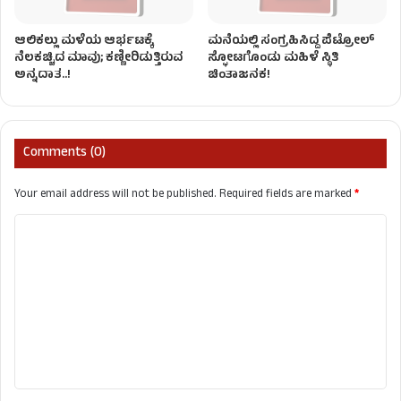
ಆಲಿಕಲ್ಲು ಮಳೆಯ ಆರ್ಭಟಕ್ಕೆ
ಮನೆಯಲ್ಲಿ ಸಂಗ್ರಹಿಸಿದ್ದ ಪೆಟ್ರೋಲ್
ನೆಲಕಚ್ಚಿದ ಮಾವು; ಕಣ್ಣೀರಿಡುತ್ತಿರುವ
ಸ್ಫೋಟಗೊಂಡು ಮಹಿಳೆ ಸ್ಥಿತಿ
ಅನ್ನದಾತ..!
ಚಿಂತಾಜನಕ!
Comments (0)
Your email address will not be published.
Required fields are marked
*
C
o
m
m
e
n
t