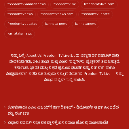
freedomtvkannadanews
freedomtvlive
freedomtvlive.com
freedomtvnews
freedomtvnews.com
freedomtvupdate
freedomtvupdates
kannada news
kannadanews
karnataka news
ನಮ್ಮ ಬಗ್ಗೆ (About Us) Freedom TV Live ಒಂದು ವಿಶ್ವಾಸಾರ್ಹ ಡಿಜಿಟಲ್ ಸುದ್ದಿ
ವೇದಿಕೆಯಾಗಿದ್ದು, 24x7 ತಾಜಾ ಮತ್ತು ನಿಖರ ಸುದ್ದಿಗಳನ್ನು ಪ್ರೇಕ್ಷಕರಿಗೆ ತಲುಪಿಸುತ್ತದೆ.
ಕರ್ನಾಟಕ, ಭಾರತ ಮತ್ತು ವಿಶ್ವದ ಪ್ರಮುಖ ಘಟನೆಗಳನ್ನು ವೇಗವಾಗಿ ಹಾಗೂ
ನಿಷ್ಪಕ್ಷಪಾತವಾಗಿ ವರದಿ ಮಾಡುವುದು ನಮ್ಮ ಗುರಿಯಾಗಿದೆ. Freedom TV Live — ನಿಮ್ಮ
ವಿಶ್ವಾಸದ ಲೈವ್ ಸುದ್ದಿ ವಾಹಿನಿ.
ತಮಿಳುನಾಡು ಸಿಎಂ ವಿಜಯ್‌ಗೆ ಬಿಗ್ ರಿಲೀಫ್ – ಡಿವೋರ್ಸ್ ಅರ್ಜಿ ಹಿಂಪಡೆದ
ಪತ್ನಿ ಸಂಗೀತಾ!
ವಿಧಾನ ಪರಿಷತ್ ಸಭಾಪತಿ ಸ್ಥಾನಕ್ಕೆ ಬಸವರಾಜ ಹೊರಟ್ಟಿ ರಾಜೀನಾಮೆ!