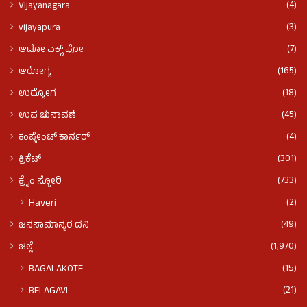
(4)
VIjayanagara
(3)
vijayapura
(7)
ಆಟೋ ಎಕ್ಸ್ ಪೋ
(165)
ಆರೋಗ್ಯ
(18)
ಉದ್ಯೋಗ
(45)
ಉಪ ಚುನಾವಣೆ
(4)
ಕಂಪ್ಲೇಂಟ್ ಕಾರ್ನರ್
(301)
ಕ್ರಿಕೆಟ್
(733)
ಕ್ರೈಂ ಸ್ಟೋರಿ
(2)
Haveri
(49)
ಜನಸಾಮಾನ್ಯರ ದನಿ
(1,970)
ಜಿಲ್ಲೆ
(15)
BAGALAKOTE
(21)
BELAGAVI