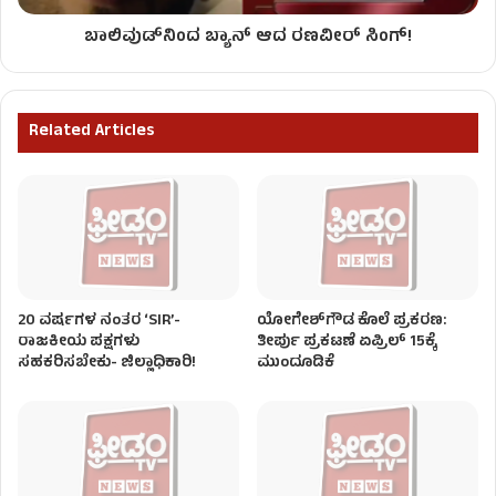
ಬಾಲಿವುಡ್‌ನಿಂದ ಬ್ಯಾನ್ ಆದ ರಣವೀರ್ ಸಿಂಗ್!
Related Articles
20 ವರ್ಷಗಳ ನಂತರ ‘SIR’-
ಯೋಗೇಶ್‌ಗೌಡ ಕೊಲೆ ಪ್ರಕರಣ:
ರಾಜಕೀಯ ಪಕ್ಷಗಳು
ತೀರ್ಪು ಪ್ರಕಟಣೆ ಏಪ್ರಿಲ್ 15ಕ್ಕೆ
ಸಹಕರಿಸಬೇಕು- ಜಿಲ್ಲಾಧಿಕಾರಿ!
ಮುಂದೂಡಿಕೆ