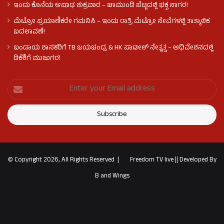
ಇಂದು ಕೊನೆಯ ಆಷಾಢ ಶುಕ್ರವಾರ – ಚಾಮುಂಡಿ ಬೆಟ್ಟದಲ್ಲಿ ಭಕ್ತ ಸಾಗರ!
ಮೆಟ್ರೋ ಪ್ರಯಾಣಿಕರೇ ಗಮನಿಸಿ – ಇಂದು ರಾತ್ರಿ ಮೆಟ್ರೋ ಸೇವೆಗಳಲ್ಲಿ ತಾತ್ಕಾಲಿಕ
ಬದಲಾವಣೆ!
ಬಂಡಾಯ ಶಾಸಕರಿಗೆ TB ಜಯಚಂದ್ರ & HK ಪಾಟೀಲ್ ನೇತೃತ್ವ – ಅಧಿವೇಶನದಲ್ಲಿ
ಡಿಕೆಶಿಗೆ ಮುಜುಗರ!
© Copyright 2026, All Rights Reserved |
Freedom TV live
||
Developed By
B and Wings