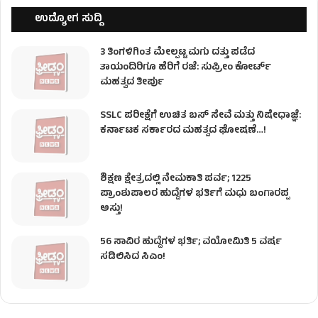
ಉದ್ಯೋಗ ಸುದ್ದಿ
3 ತಿಂಗಳಿಗಿಂತ ಮೇಲ್ಪಟ್ಟ ಮಗು ದತ್ತು ಪಡೆದ
ತಾಯಂದಿರಿಗೂ ಹೆರಿಗೆ ರಜೆ: ಸುಪ್ರೀಂ ಕೋರ್ಟ್
ಮಹತ್ವದ ತೀರ್ಪು
SSLC ಪರೀಕ್ಷೆಗೆ ಉಚಿತ ಬಸ್ ಸೇವೆ ಮತ್ತು ನಿಷೇಧಾಜ್ಞೆ:
ಕರ್ನಾಟಕ ಸರ್ಕಾರದ ಮಹತ್ವದ ಘೋಷಣೆ…!
ಶಿಕ್ಷಣ ಕ್ಷೇತ್ರದಲ್ಲಿ ನೇಮಕಾತಿ ಪರ್ವ; 1225
ಪ್ರಾಂಶುಪಾಲರ ಹುದ್ದೆಗಳ ಭರ್ತಿಗೆ ಮಧು ಬಂಗಾರಪ್ಪ
ಅಸ್ತು!
56 ಸಾವಿರ ಹುದ್ದೆಗಳ ಭರ್ತಿ; ವಯೋಮಿತಿ 5 ವರ್ಷ
ಸಡಿಲಿಸಿದ ಸಿಎಂ!