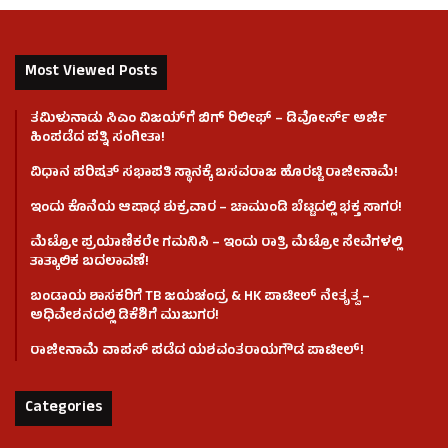
Most Viewed Posts
ತಮಿಳುನಾಡು ಸಿಎಂ ವಿಜಯ್‌ಗೆ ಬಿಗ್ ರಿಲೀಫ್ – ಡಿವೋರ್ಸ್ ಅರ್ಜಿ
ಹಿಂಪಡೆದ ಪತ್ನಿ ಸಂಗೀತಾ!
ವಿಧಾನ ಪರಿಷತ್ ಸಭಾಪತಿ ಸ್ಥಾನಕ್ಕೆ ಬಸವರಾಜ ಹೊರಟ್ಟಿ ರಾಜೀನಾಮೆ!
ಇಂದು ಕೊನೆಯ ಆಷಾಢ ಶುಕ್ರವಾರ – ಚಾಮುಂಡಿ ಬೆಟ್ಟದಲ್ಲಿ ಭಕ್ತ ಸಾಗರ!
ಮೆಟ್ರೋ ಪ್ರಯಾಣಿಕರೇ ಗಮನಿಸಿ – ಇಂದು ರಾತ್ರಿ ಮೆಟ್ರೋ ಸೇವೆಗಳಲ್ಲಿ
ತಾತ್ಕಾಲಿಕ ಬದಲಾವಣೆ!
ಬಂಡಾಯ ಶಾಸಕರಿಗೆ TB ಜಯಚಂದ್ರ & HK ಪಾಟೀಲ್ ನೇತೃತ್ವ –
ಅಧಿವೇಶನದಲ್ಲಿ ಡಿಕೆಶಿಗೆ ಮುಜುಗರ!
ರಾಜೀನಾಮೆ ವಾಪಸ್ ಪಡೆದ ಯಶವಂತರಾಯಗೌಡ ಪಾಟೀಲ್‌!
Categories