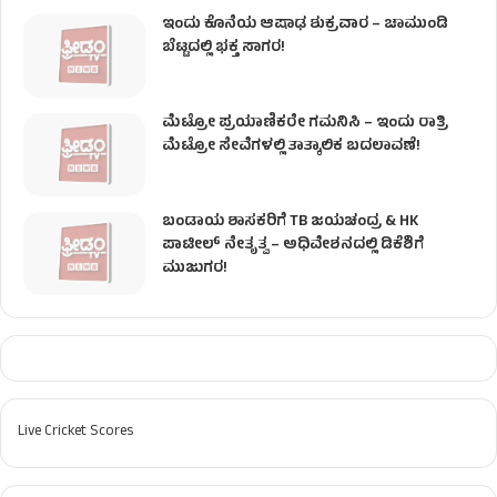
ಇಂದು ಕೊನೆಯ ಆಷಾಢ ಶುಕ್ರವಾರ – ಚಾಮುಂಡಿ
ಬೆಟ್ಟದಲ್ಲಿ ಭಕ್ತ ಸಾಗರ!
ಮೆಟ್ರೋ ಪ್ರಯಾಣಿಕರೇ ಗಮನಿಸಿ – ಇಂದು ರಾತ್ರಿ
ಮೆಟ್ರೋ ಸೇವೆಗಳಲ್ಲಿ ತಾತ್ಕಾಲಿಕ ಬದಲಾವಣೆ!
ಬಂಡಾಯ ಶಾಸಕರಿಗೆ TB ಜಯಚಂದ್ರ & HK
ಪಾಟೀಲ್ ನೇತೃತ್ವ – ಅಧಿವೇಶನದಲ್ಲಿ ಡಿಕೆಶಿಗೆ
ಮುಜುಗರ!
Live Cricket Scores