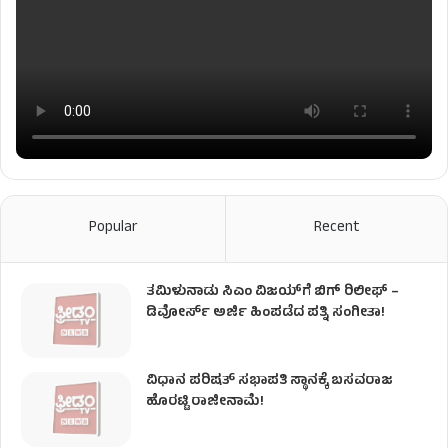
Popular
Recent
ತಮಿಳುನಾಡು ಸಿಎಂ ವಿಜಯ್‌ಗೆ ಬಿಗ್ ರಿಲೀಫ್ –
ಡಿವೋರ್ಸ್ ಅರ್ಜಿ ಹಿಂಪಡೆದ ಪತ್ನಿ ಸಂಗೀತಾ!
ವಿಧಾನ ಪರಿಷತ್ ಸಭಾಪತಿ ಸ್ಥಾನಕ್ಕೆ ಬಸವರಾಜ
ಹೊರಟ್ಟಿ ರಾಜೀನಾಮೆ!