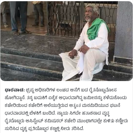
ಧಾರವಾಡ:
ಭ್ರಷ್ಟ ಅಧಿಕಾರಿಗಳ ಲಂಚದ ಆಸೆಗೆ ಬಡ ರೈತನೊಬ್ಬಮೋಸ
ಹೋಗಿದ್ದಾನೆ. ತನ್ನ ಬದುಕಿಗೆ ಏಕೈಕ ಆಧಾರವಾಗಿದ್ದ ಜಮೀನನ್ನು ಕಳೆದುಕೊಂಡು
ಕಚೇರಿಯಿಂದ ಕಚೇರಿಗೆ ಅಲೆಯುತ್ತಿರುವ ಅತ್ಯಂತ ಮನಮಿಡಿಯುವ ಘಟನೆ
ಧಾರವಾಡದಲ್ಲಿ ಬೆಳಕಿಗೆ ಬಂದಿದೆ. ನ್ಯಾಯ ಸಿಗದೇ ಹತಾಶನಾದ ವೃದ್ಧ
ರೈತರೊಬ್ಬರು ಅಸಿಸ್ಟೆಂಟ್ ಕಮಿಷನರ್ ಕಚೇರಿ ಮುಂಭಾಗದಲ್ಲೇ ಕುಳಿತು ಕಣ್ಣೀರು
ಸುರಿಸಿದ ದೃಶ್ಯ ಪ್ರತಿಯೊಬ್ಬರ ಕಣ್ಣಲ್ಲಿ ನೀರು ತರಿಸಿದೆ.