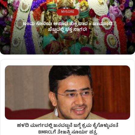
MYSORE
ಇಂದು ಕೊನೆಯ ಆಷಾಢ ಶುಕ್ರವಾರ – ಚಾಮುಂಡಿ
ಬೆಟ್ಟದಲ್ಲಿ ಭಕ್ತ ಸಾಗರ!
ಹಳದಿ ಮಾರ್ಗದಲ್ಲಿ ಜನದಟ್ಟನೆ ಬಗ್ಗೆ ಕ್ರಮ ಕೈಗೊಳ್ಳುವಂತೆ
BMRCLಗೆ ತೇಜಸ್ವಿ ಸೂರ್ಯ ಪತ್ರ