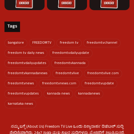
Tags
bangalore
FREEDOMTV
freedom tv
freedomtvchannel
freedom tv daily news
freedomtvdailyupdate
freedomtvdailyupdates
freedomtvkannada
freedomtvkannadanews
freedomtvlive
freedomtvlive.com
freedomtvnews
freedomtvnews.com
freedomtvupdate
freedomtvupdates
kannada news
kannadanews
karnataka news
ನಮ್ಮ ಬಗ್ಗೆ (About Us) Freedom TV Live ಒಂದು ವಿಶ್ವಾಸಾರ್ಹ ಡಿಜಿಟಲ್ ಸುದ್ದಿ
ವೇದಿಕೆಯಾಗಿದ್ದು, 24x7 ತಾಜಾ ಮತ್ತು ನಿಖರ ಸುದ್ದಿಗಳನ್ನು ಪ್ರೇಕ್ಷಕರಿಗೆ ತಲುಪಿಸುತ್ತದೆ.