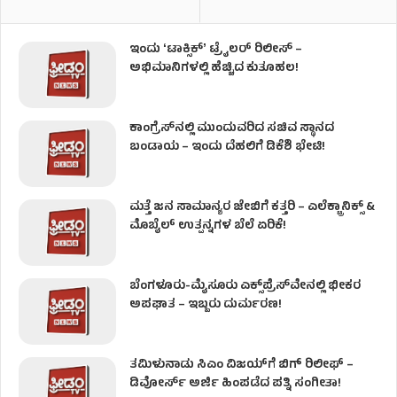
ಇಂದು ʻಟಾಕ್ಸಿಕ್ʼ ಟ್ರೈಲರ್ ರಿಲೀಸ್‌ –
ಅಭಿಮಾನಿಗಳಲ್ಲಿ ಹೆಚ್ಚಿದ ಕುತೂಹಲ!
ಕಾಂಗ್ರೆಸ್​ನಲ್ಲಿ ಮುಂದುವರಿದ ಸಚಿವ ಸ್ಥಾನದ
ಬಂಡಾಯ – ಇಂದು ದೆಹಲಿಗೆ ಡಿಕೆಶಿ ಭೇಟಿ!
ಮತ್ತೆ ಜನ ಸಾಮಾನ್ಯರ ಜೇಬಿಗೆ ಕತ್ತರಿ – ಎಲೆಕ್ಟ್ರಾನಿಕ್ಸ್ &
ಮೊಬೈಲ್ ಉತ್ಪನ್ನಗಳ ಬೆಲೆ ಏರಿಕೆ!
ಬೆಂಗಳೂರು-ಮೈಸೂರು ಎಕ್ಸ್‌ಪ್ರೆಸ್‌ವೇನಲ್ಲಿ ಭೀಕರ
ಅಪಘಾತ – ಇಬ್ಬರು ದುರ್ಮರಣ!
ತಮಿಳುನಾಡು ಸಿಎಂ ವಿಜಯ್‌ಗೆ ಬಿಗ್ ರಿಲೀಫ್ –
ಡಿವೋರ್ಸ್ ಅರ್ಜಿ ಹಿಂಪಡೆದ ಪತ್ನಿ ಸಂಗೀತಾ!