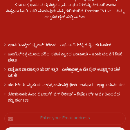
ಕರ್ನಾಟಕ, ಭಾರತ ಮತ್ತು ವಿಶ್ವದ ಪ್ರಮುಖ ಘಟನೆಗಳನ್ನು ವೇಗವಾಗಿ ಹಾಗೂ
ನಿಷ್ಪಕ್ಷಪಾತವಾಗಿ ವರದಿ ಮಾಡುವುದು ನಮ್ಮ ಗುರಿಯಾಗಿದೆ. Freedom TV Live — ನಿಮ್ಮ
ವಿಶ್ವಾಸದ ಲೈವ್ ಸುದ್ದಿ ವಾಹಿನಿ.
ಇಂದು ʻಟಾಕ್ಸಿಕ್ʼ ಟ್ರೈಲರ್ ರಿಲೀಸ್‌ – ಅಭಿಮಾನಿಗಳಲ್ಲಿ ಹೆಚ್ಚಿದ ಕುತೂಹಲ!
ಕಾಂಗ್ರೆಸ್​ನಲ್ಲಿ ಮುಂದುವರಿದ ಸಚಿವ ಸ್ಥಾನದ ಬಂಡಾಯ – ಇಂದು ದೆಹಲಿಗೆ ಡಿಕೆಶಿ
ಭೇಟಿ!
ಮತ್ತೆ ಜನ ಸಾಮಾನ್ಯರ ಜೇಬಿಗೆ ಕತ್ತರಿ – ಎಲೆಕ್ಟ್ರಾನಿಕ್ಸ್ & ಮೊಬೈಲ್ ಉತ್ಪನ್ನಗಳ ಬೆಲೆ
ಏರಿಕೆ!
ಬೆಂಗಳೂರು-ಮೈಸೂರು ಎಕ್ಸ್‌ಪ್ರೆಸ್‌ವೇನಲ್ಲಿ ಭೀಕರ ಅಪಘಾತ – ಇಬ್ಬರು ದುರ್ಮರಣ!
ತಮಿಳುನಾಡು ಸಿಎಂ ವಿಜಯ್‌ಗೆ ಬಿಗ್ ರಿಲೀಫ್ – ಡಿವೋರ್ಸ್ ಅರ್ಜಿ ಹಿಂಪಡೆದ
ಪತ್ನಿ ಸಂಗೀತಾ!