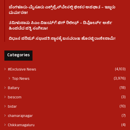
ಬೆಂಗಳೂರು-ಮೈಸೂರು ಎಕ್ಸ್‌ಪ್ರೆಸ್‌ವೇನಲ್ಲಿ ಭೀಕರ ಅಪಘಾತ – ಇಬ್ಬರು
ದುರ್ಮರಣ!
ತಮಿಳುನಾಡು ಸಿಎಂ ವಿಜಯ್‌ಗೆ ಬಿಗ್ ರಿಲೀಫ್ – ಡಿವೋರ್ಸ್ ಅರ್ಜಿ
ಹಿಂಪಡೆದ ಪತ್ನಿ ಸಂಗೀತಾ!
ವಿಧಾನ ಪರಿಷತ್ ಸಭಾಪತಿ ಸ್ಥಾನಕ್ಕೆ ಬಸವರಾಜ ಹೊರಟ್ಟಿ ರಾಜೀನಾಮೆ!
Categories
(4,103)
#Exclusive News
(3,976)
Top News
(18)
Ballary
(3)
bescom
(10)
bidar
(7)
chamarajnagar
(4)
Chikkamagaluru