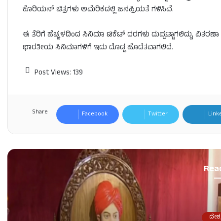
ಕೊರಿಯನ್ ಚಿತ್ರಗಳು ಅಮೆರಿಕದಲ್ಲಿ ಜನಪ್ರಿಯತೆ ಗಳಿಸಿವೆ.
ಈ ತೆರಿಗೆ ಹೆಚ್ಚಳದಿಂದ ಸಿನಿಮಾ ಟಿಕೆಟ್ ದರಗಳು ದುಪ್ಪಟ್ಟಾಗಲಿದ್ದು, ವಿತರಣಾ
ಭಾರತೀಯ ಸಿನಿಮಾಗಳಿಗೆ ಇದು ದೊಡ್ಡ ಹೊಡೆತವಾಗಲಿದೆ.
Post Views:
139
Share
Facebook
Twitter
Link
Rea
ದೇಶ