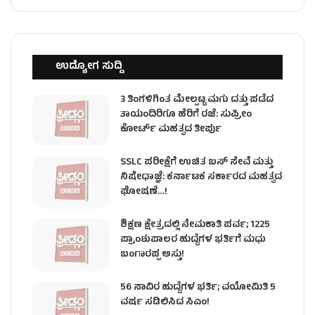
ಉದ್ಯೋಗ ಸುದ್ದಿ
3 ತಿಂಗಳಿಗಿಂತ ಮೇಲ್ಪಟ್ಟ ಮಗು ದತ್ತು ಪಡೆದ
ತಾಯಂದಿರಿಗೂ ಹೆರಿಗೆ ರಜೆ: ಸುಪ್ರೀಂ
ಕೋರ್ಟ್ ಮಹತ್ವದ ತೀರ್ಪು
SSLC ಪರೀಕ್ಷೆಗೆ ಉಚಿತ ಬಸ್ ಸೇವೆ ಮತ್ತು
ನಿಷೇಧಾಜ್ಞೆ: ಕರ್ನಾಟಕ ಸರ್ಕಾರದ ಮಹತ್ವದ
ಘೋಷಣೆ…!
ಶಿಕ್ಷಣ ಕ್ಷೇತ್ರದಲ್ಲಿ ನೇಮಕಾತಿ ಪರ್ವ; 1225
ಪ್ರಾಂಶುಪಾಲರ ಹುದ್ದೆಗಳ ಭರ್ತಿಗೆ ಮಧು
ಬಂಗಾರಪ್ಪ ಅಸ್ತು!
56 ಸಾವಿರ ಹುದ್ದೆಗಳ ಭರ್ತಿ; ವಯೋಮಿತಿ 5
ವರ್ಷ ಸಡಿಲಿಸಿದ ಸಿಎಂ!