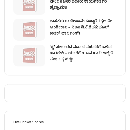
KPCC ಕಚೇರಿ ಎದುರು ಕಾರ್ಯಕರ್ತರ
ಹೈಡ್ರಾಮಾ!
ಶಾಸಕರು ರಾಜೀನಾಮೆ ಕೊಟ್ಟರೆ ತಕ್ಷಣವೇ
ಅಂಗೀಕಾರ – ಸಿಎಂ ಡಿ.ಕೆ.ಶಿವಕುಮಾರ್
ಖಡಕ್ ವಾರ್ನಿಂಗ್!
ʻಕೈʼ ಸರ್ಕಾರದ ನೂತನ ಸಚಿವರಿಗೆ ಒಲಿದ
ಖಾತೆಗಳು – ಯಾರಿಗೆ ಯಾವ ಖಾತೆ? ಇಲ್ಲಿದೆ
ಸಂಭಾವ್ಯ ಪಟ್ಟಿ!
Live Cricket Scores