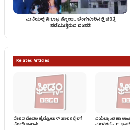
ಮನೆಯಲ್ಲಿ ನಿಗೂಢ ಸ್ಫೋಟ.. ಬೆಂಗಳೂರಿನಲ್ಲಿ ಚಿಕಿತ್ಸೆ
ಭಾರತದ ಮೇಲೆ 10% ಸುಂಕ ಹೇರಿದ ಡೊನಾಲ್ಡ್ ಟ್ರಂಪ್!
ಪಡೆಯುತ್ತಿರುವ ದಂಪತಿ
ಜಮ್ಮು-ಕಾಶ್ಮೀರದಲ್ಲಿ ಭೀಕರ ಮೇಘಸ್ಫೋಟ, ಭೂಕುಸಿತ – 17
Related Articles
ದೇಶದ ಮೊದಲ ಖಾಸಗಿ ರಾಕೆಟ್ ‘ವಿಕ್ರಮ್-1’ ಉಡಾವಣೆ!
ದೇಶದ ಮೊದಲ ಹೈಡ್ರೋಜನ್‌ ಚಾಲಿತ ರೈಲಿಗೆ
ವಿಯೆಟ್ನಾಂನ ಹಾ ಲಾಂಗ
ಮೋದಿ ಚಾಲನೆ!
ಮುಳುಗಡೆ – 15 ಭಾರ