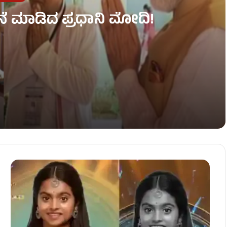
ನೆ ಮಾಡಿದ ಪ್ರಧಾನಿ ಮೋದಿ!
ಟನೆ!
ಮಿಕರು ಸಾವು!