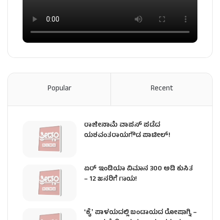
Popular
Recent
ರಾಜೀನಾಮೆ ವಾಪಸ್ ಪಡೆದ
ಯಶವಂತರಾಯಗೌಡ ಪಾಟೀಲ್‌!
ಏರ್ ಇಂಡಿಯಾ ವಿಮಾನ 300 ಅಡಿ ಕುಸಿತ
– 12 ಜನರಿಗೆ ಗಾಯ!
ʻಕೈʼ​ ಪಾಳಯದಲ್ಲಿ ಬಂಡಾಯದ ರೋಷಾಗ್ನಿ –