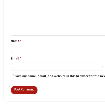
o
m
m
e
n
t
Name
*
*
Email
*
Save my name, email, and website in this browser for the ne