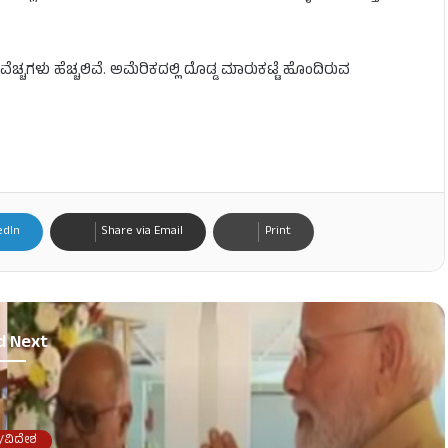
 ವೆಚ್ಚಗಳು ಹೆಚ್ಚಲಿವೆ. ಅಮೆರಿಕದಲ್ಲಿ ದೊಡ್ಡ ಮಾರುಕಟ್ಟೆ ಹೊಂದಿರುವ
edIn
Share via Email
Print
d Next
/ವಿದೇಶ