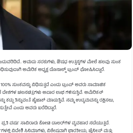
್ತ್ರ ಮುಂದುವರಿದಿದೆ.. ಆಮದು ಸರಕುಗಳು, ಔಷಧ ಉತ್ಪನ್ನಗಳ ಮೇಲೆ ಹಲವು ಸುಂಕ
ುವುದಾಗಿ ಅಮೆರಿಕ ಅಧ್ಯಕ್ಷ ಡೊನಾಲ್ಡ್‌ ಟ್ರಂಪ್‌ ಘೋಷಿಸಿದ್ದಾರೆ.
00% ಸುಂಕವನ್ನು ವಿಧಿಸುತ್ತದೆ ಎಂದು ಟ್ರಂಪ್ ಅವರು ಸಾಮಾಜಿಕ
ೇರೆ ದೇಶಗಳ ಚಲನಚಿತ್ರಗಳು ಅಪಾರ ಲಾಭ ಗಳಿಸುತ್ತಿವೆ. ಅಮೆರಿಕನ್
ಕದ್ದು ತಿನ್ನುವಂತೆ ಹೈಜಾಕ್ ಮಾಡುತ್ತಿವೆ. ನಮ್ಮ ಉದ್ಯಮವನ್ನು ರಕ್ಷಿಸಲು,
್ತೇವೆ ಎಂದು ಅವರು ಬರೆದಿದ್ದಾರೆ.
ು, ಪ್ರತಿ ವರ್ಷ ಸಾವಿರಾರು ಕೋಟಿ ಡಾಲರ್‌ಗಳ ವ್ಯವಹಾರ ನಡೆಯುತ್ತದೆ.
ರ್ಷಗಳಲ್ಲಿ ವಿದೇಶಿ ಸಿನಿಮಾಗಳು, ವಿಶೇಷವಾಗಿ ಭಾರತೀಯ, ಚೈನೀಸ್ ಮತ್ತು