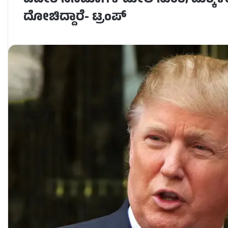
ವಿದೇಶಿ ಸಿನಿಮಾಗಳ ಮೇಲೆ ಸುಂಕ; ಮಕ್ಕಳಿ
ದೋಚಿದ್ದಾರೆ- ಟ್ರಂಪ್​