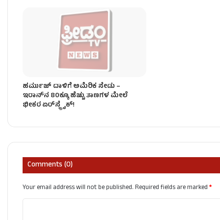
ಹರ್ಮುಜ್ ದಾಳಿಗೆ ಅಮೆರಿಕ ಸೇಡು –
ಇರಾನ್‌ನ 80ಕ್ಕೂ ಹೆಚ್ಚು ತಾಣಗಳ ಮೇಲೆ
ಭೀಕರ ಏರ್‌ಸ್ಟ್ರೈಕ್‌!
Comments (0)
Your email address will not be published.
Required fields are marked
*
C