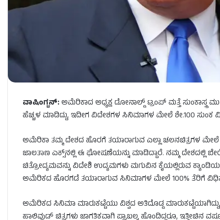
ವಾಷಿಂಗ್ಟನ್​​:
ಅಮೆರಿಕಾದ ಅಧ್ಯಕ್ಷ ಡೋನಾಲ್ಡ್​​ ಟ್ರಂಪ್​​ ಮತ್ತೆ ಸುಂಕಾಸ
ಹೆಚ್ಚಳ ಮಾಡಿದ್ದು, ಇದೀಗ ವಿದೇಶಗಳ ಸಿನಿಮಾಗಳ ಮೇಲೆ ಶೇ.100 ಸುಂಕ ವಿಧಿಸ
ಅಮೆರಿಕಾ ತಮ್ಮ ದೇಶದ ಹೊರಗೆ ತಯಾರಾಗುವ ಎಲ್ಲಾ ಚಲನಚಿತ್ರಗಳ ಮೇಲೆ 1
ಜಾಲತಾಣ ಎಕ್ಸ್‌ನಲ್ಲಿ ಈ ಘೋಷಣೆಯನ್ನು ಮಾಡಿದ್ದಾರೆ. ನಮ್ಮ ದೇಶದಲ್ಲಿ ಬ
ಚಿತ್ರೋದ್ಯಮವನ್ನು ವಿದೇಶಿ ಉದ್ಯಮಗಳು ಮಗುವಿನ ಕೈಯಲ್ಲಿರುವ ಕ್ಯಾಂಡಿಯನ್ನು 
ಅಮೆರಿಕದ ಹೊರಗಡೆ ತಯಾರಾಗುವ ಸಿನಿಮಾಗಳ ಮೇಲೆ 100% ತೆರಿಗೆ ವಿಧಿಸುತ
ಅಮೆರಿಕದ ಸಿನಿಮಾ ಮಾರುಕಟ್ಟೆಯು ವಿಶ್ವದ ಅತಿದೊಡ್ಡ ಮಾರುಕಟ್ಟೆಯಾಗಿದ್ದ
ಹಾಲಿವುಡ್ ಚಿತ್ರಗಳು ಜಾಗತಿಕವಾಗಿ ಪ್ರಾಬಲ್ಯ ಹೊಂದಿದ್ದರೂ, ಇತ್ತೀಚಿನ ವ