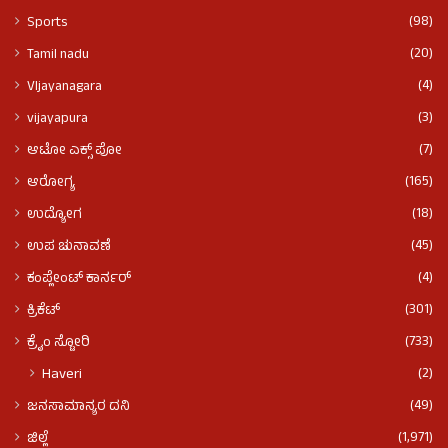
(98)
Sports
(20)
Tamil nadu
(4)
VIjayanagara
(3)
vijayapura
(7)
ಆಟೋ ಎಕ್ಸ್ ಪೋ
(165)
ಆರೋಗ್ಯ
(18)
ಉದ್ಯೋಗ
(45)
ಉಪ ಚುನಾವಣೆ
(4)
ಕಂಪ್ಲೇಂಟ್ ಕಾರ್ನರ್
(301)
ಕ್ರಿಕೆಟ್
(733)
ಕ್ರೈಂ ಸ್ಟೋರಿ
(2)
Haveri
(49)
ಜನಸಾಮಾನ್ಯರ ದನಿ
(1,971)
ಜಿಲ್ಲೆ