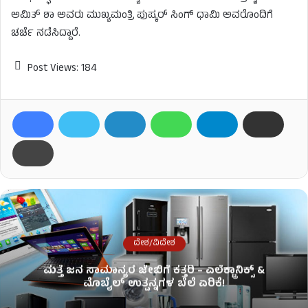
ಅಮಿತ್ ಶಾ ಅವರು ಮುಖ್ಯಮಂತ್ರಿ ಪುಷ್ಕರ್ ಸಿಂಗ್ ಧಾಮಿ ಅವರೊಂದಿಗೆ
ಚರ್ಚೆ ನಡೆಸಿದ್ದಾರೆ.
Post Views:
184
ದೇಶ/ವಿದೇಶ
ಮತ್ತೆ ಜನ ಸಾಮಾನ್ಯರ ಜೇಬಿಗೆ ಕತ್ತರಿ – ಎಲೆಕ್ಟ್ರಾನಿಕ್ಸ್ &
ಮೊಬೈಲ್ ಉತ್ಪನ್ನಗಳ ಬೆಲೆ ಏರಿಕೆ!