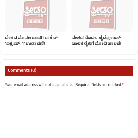
ದೇಶದ ಮೊದಲ ಖಾಸಗಿ ರಾಕೆಟ್
ದೇಶದ ಮೊದಲ ಹೈಡ್ರೋಜನ್‌
‘ವಿಕ್ರಮ್-1’ ಉಡಾವಣೆ!
ಚಾಲಿತ ರೈಲಿಗೆ ಮೋದಿ ಚಾಲನೆ!
Comments (0)
Your email address will not be published.
Required fields are marked
*
C
o
m
m
e