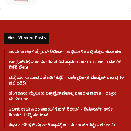
Most Viewed Posts
ಇಂದು ʻಟಾಕ್ಸಿಕ್ʼ ಟ್ರೈಲರ್ ರಿಲೀಸ್‌ – ಅಭಿಮಾನಿಗಳಲ್ಲಿ ಹೆಚ್ಚಿದ ಕುತೂಹಲ!
ಕಾಂಗ್ರೆಸ್​ನಲ್ಲಿ ಮುಂದುವರಿದ ಸಚಿವ ಸ್ಥಾನದ ಬಂಡಾಯ – ಇಂದು ದೆಹಲಿಗೆ
ಡಿಕೆಶಿ ಭೇಟಿ!
ಮತ್ತೆ ಜನ ಸಾಮಾನ್ಯರ ಜೇಬಿಗೆ ಕತ್ತರಿ – ಎಲೆಕ್ಟ್ರಾನಿಕ್ಸ್ & ಮೊಬೈಲ್ ಉತ್ಪನ್ನಗಳ
ಬೆಲೆ ಏರಿಕೆ!
ಬೆಂಗಳೂರು-ಮೈಸೂರು ಎಕ್ಸ್‌ಪ್ರೆಸ್‌ವೇನಲ್ಲಿ ಭೀಕರ ಅಪಘಾತ – ಇಬ್ಬರು
ದುರ್ಮರಣ!
ತಮಿಳುನಾಡು ಸಿಎಂ ವಿಜಯ್‌ಗೆ ಬಿಗ್ ರಿಲೀಫ್ – ಡಿವೋರ್ಸ್ ಅರ್ಜಿ
ಹಿಂಪಡೆದ ಪತ್ನಿ ಸಂಗೀತಾ!
ವಿಧಾನ ಪರಿಷತ್ ಸಭಾಪತಿ ಸ್ಥಾನಕ್ಕೆ ಬಸವರಾಜ ಹೊರಟ್ಟಿ ರಾಜೀನಾಮೆ!