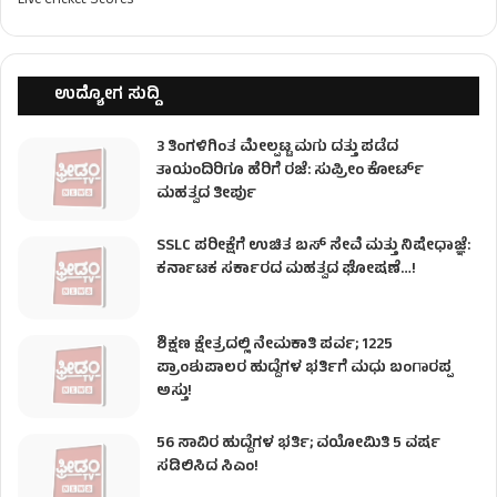
Live Cricket Scores
ಉದ್ಯೋಗ ಸುದ್ದಿ
3 ತಿಂಗಳಿಗಿಂತ ಮೇಲ್ಪಟ್ಟ ಮಗು ದತ್ತು ಪಡೆದ
ತಾಯಂದಿರಿಗೂ ಹೆರಿಗೆ ರಜೆ: ಸುಪ್ರೀಂ ಕೋರ್ಟ್
ಮಹತ್ವದ ತೀರ್ಪು
SSLC ಪರೀಕ್ಷೆಗೆ ಉಚಿತ ಬಸ್ ಸೇವೆ ಮತ್ತು ನಿಷೇಧಾಜ್ಞೆ:
ಕರ್ನಾಟಕ ಸರ್ಕಾರದ ಮಹತ್ವದ ಘೋಷಣೆ…!
ಶಿಕ್ಷಣ ಕ್ಷೇತ್ರದಲ್ಲಿ ನೇಮಕಾತಿ ಪರ್ವ; 1225
ಪ್ರಾಂಶುಪಾಲರ ಹುದ್ದೆಗಳ ಭರ್ತಿಗೆ ಮಧು ಬಂಗಾರಪ್ಪ
ಅಸ್ತು!
56 ಸಾವಿರ ಹುದ್ದೆಗಳ ಭರ್ತಿ; ವಯೋಮಿತಿ 5 ವರ್ಷ
ಸಡಿಲಿಸಿದ ಸಿಎಂ!