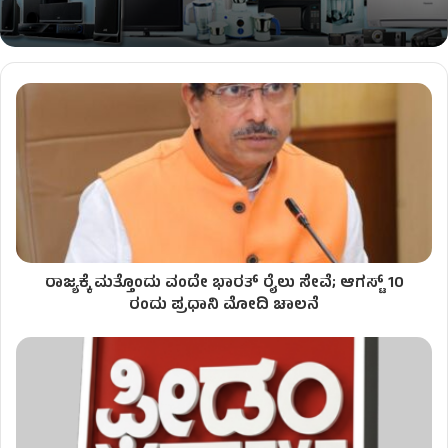
ರಾಜ್ಯಕ್ಕೆ ಮತ್ತೊಂದು ವಂದೇ ಭಾರತ್​ ರೈಲು ಸೇವೆ; ಆಗಸ್ಟ್ 10
ರಂದು ಪ್ರಧಾನಿ ಮೋದಿ ಚಾಲನೆ