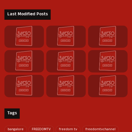
Last Modified Posts
Tags
bangalore
FREEDOMTV
freedom tv
freedomtvchannel