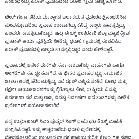
ಸಂಬಂಧಿಸಿದ್ದು, ಹಠಾತ್​ ಪ್ರವಾಹದಿಂದ ಧರಾಲಿ ಗ್ರಾಮ ಕೊಚ್ಚಿ ಹೋಗಿದೆ.
ಖೀರ್​ ಗಂಗಾ ನದಿಯ ಮೇಲ್ಭಾಗದ ಜಲಾನಯನ ಪ್ರದೇಶದಲ್ಲಿ ಸಂಭವಿಸಿದ
ಮೇಘಸ್ಫೋಟದಿಂದ ಪ್ರವಾಹ ಉಂಟಾಗಿದ್ದು, ಕನಿಷ್ಠ ನಾಲ್ವರು ಸಾವನ್ನಪ್ಪಿದ್ದು,
ಹಲವರು ನಾಪತ್ತೆಯಾಗಿದ್ದಾರೆ. ಇನ್ನು ಈ ಬಗ್ಗೆ ಉತ್ತರಕಾಶಿ ಜಿಲ್ಲಾ ಮ್ಯಾಜಿಸ್ಟ್ರೇಟ್
ಪ್ರಶಾಂತ್ ಆರ್ಯ ಪ್ರತಿಕ್ರಿಯೆ ನೀಡಿದ್ದು, ಧರಾಲಿ ಗ್ರಾಮದಲ್ಲಿ ಸಂಭವಿಸಿದ
ಹಠಾತ್ ಪ್ರವಾಹದಲ್ಲಿ ನಾಲ್ವರು ಸಾವನ್ನಪ್ಪಿದ್ದಾರೆ ಎಂದು ಹೇಳಿದ್ದಾರೆ.
ಪ್ರವಾಹದಲ್ಲಿ ಅನೇಕ ಮನೆಗಳು ಸರ್ವನಾಶವಾಗಿದ್ದು, ವಾಹನಗಳು ಹಾಗೂ
ಅಂಗಡಿಗಳು ಸಹ ಧ್ವಂಸವಾಗಿದೆ. ಈ ಭೀಕರ ಪ್ರವಾಹದ ದೃಶ್ಯ ಸಾಮಾಜಿಕ
ಜಾಲತಾಣದಲ್ಲಿ ಹರಿದಾಡುತ್ತಿದ್ದು, ಎದೆ ಝಲ್ ಎನ್ನಿಸುವಂತಿದೆ. ಶೋಧ ಮತ್ತು
ರಕ್ಷಣಾ ಕಾರ್ಯಾಚರಣೆಗಳನ್ನು ಕೈಗೊಳ್ಳಲು ಸೇನೆ, ರಾಷ್ಟ್ರೀಯ ವಿಪತ್ತು
ನಿರ್ವಹಣಾ ಪಡೆ ಮತ್ತು ರಾಜ್ಯ ವಿಪತ್ತು ನಿರ್ವಹಣಾ ಪಡೆ ತಂಡಗಳನ್ನು ಪೀಡಿತ
ಪ್ರದೇಶಗಳಿಗೆ ನಿಯೋಜಿಸಲಾಗಿದೆ.
ಸದ್ಯ ಉತ್ತರಾಖಂಡ್​ ಸಿಎಂ ಪುಷ್ಕರ್​ ಸಿಂಗ್​ ಧಾಮಿ ಘಟನೆ ಬಗ್ಗೆ ಮಾಹಿತಿ
ಸಂಗ್ರಹಿಸಿದ್ದಾರೆ. ಇನ್ನು ಉತ್ತರಕಾಶಿಯ ಧರಾಲಿ ಪ್ರದೇಶದಲ್ಲಿ
ಮೇಘಸ್ಫೋಟದಿಂದ ಉಂಟಾದ ವ್ಯಾಪಕ ಹಾನಿಯ ಕುರಿತು ಕೇಂದ್ರ ಗೃಹ ಸಚಿವ