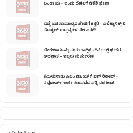
ಬಂಡಾಯ – ಇಂದು ದೆಹಲಿಗೆ ಡಿಕೆಶಿ ಭೇಟಿ!
ಮತ್ತೆ ಜನ ಸಾಮಾನ್ಯರ ಜೇಬಿಗೆ ಕತ್ತರಿ – ಎಲೆಕ್ಟ್ರಾನಿಕ್ಸ್ &
ಮೊಬೈಲ್ ಉತ್ಪನ್ನಗಳ ಬೆಲೆ ಏರಿಕೆ!
ಬೆಂಗಳೂರು-ಮೈಸೂರು ಎಕ್ಸ್‌ಪ್ರೆಸ್‌ವೇನಲ್ಲಿ ಭೀಕರ
ಅಪಘಾತ – ಇಬ್ಬರು ದುರ್ಮರಣ!
ತಮಿಳುನಾಡು ಸಿಎಂ ವಿಜಯ್‌ಗೆ ಬಿಗ್ ರಿಲೀಫ್ –
ಡಿವೋರ್ಸ್ ಅರ್ಜಿ ಹಿಂಪಡೆದ ಪತ್ನಿ ಸಂಗೀತಾ!