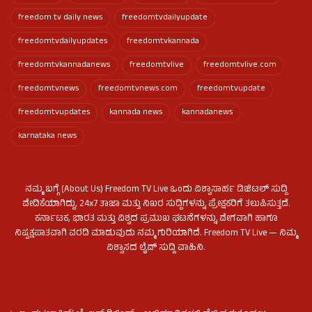
freedom tv daily news
freedomtvdailyupdate
freedomtvdailyupdates
freedomtvkannada
freedomtvkannadanews
freedomtvlive
freedomtvlive.com
freedomtvnews
freedomtvnews.com
freedomtvupdate
freedomtvupdates
kannada news
kannadanews
karnataka news
ನಮ್ಮ ಬಗ್ಗೆ (About Us) Freedom TV Live ಒಂದು ವಿಶ್ವಾಸಾರ್ಹ ಡಿಜಿಟಲ್ ಸುದ್ದಿ
ವೇದಿಕೆಯಾಗಿದ್ದು, 24x7 ತಾಜಾ ಮತ್ತು ನಿಖರ ಸುದ್ದಿಗಳನ್ನು ಪ್ರೇಕ್ಷಕರಿಗೆ ತಲುಪಿಸುತ್ತದೆ.
ಕರ್ನಾಟಕ, ಭಾರತ ಮತ್ತು ವಿಶ್ವದ ಪ್ರಮುಖ ಘಟನೆಗಳನ್ನು ವೇಗವಾಗಿ ಹಾಗೂ
ನಿಷ್ಪಕ್ಷಪಾತವಾಗಿ ವರದಿ ಮಾಡುವುದು ನಮ್ಮ ಗುರಿಯಾಗಿದೆ. Freedom TV Live — ನಿಮ್ಮ
ವಿಶ್ವಾಸದ ಲೈವ್ ಸುದ್ದಿ ವಾಹಿನಿ.