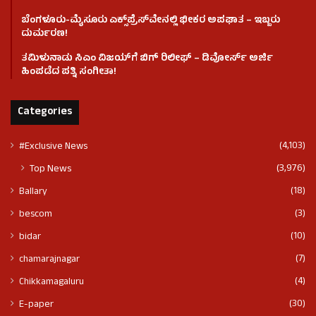
ಬೆಂಗಳೂರು-ಮೈಸೂರು ಎಕ್ಸ್‌ಪ್ರೆಸ್‌ವೇನಲ್ಲಿ ಭೀಕರ ಅಪಘಾತ – ಇಬ್ಬರು
ದುರ್ಮರಣ!
ತಮಿಳುನಾಡು ಸಿಎಂ ವಿಜಯ್‌ಗೆ ಬಿಗ್ ರಿಲೀಫ್ – ಡಿವೋರ್ಸ್ ಅರ್ಜಿ
ಹಿಂಪಡೆದ ಪತ್ನಿ ಸಂಗೀತಾ!
Categories
(4,103)
#Exclusive News
(3,976)
Top News
(18)
Ballary
(3)
bescom
(10)
bidar
(7)
chamarajnagar
(4)
Chikkamagaluru
(30)
E-paper