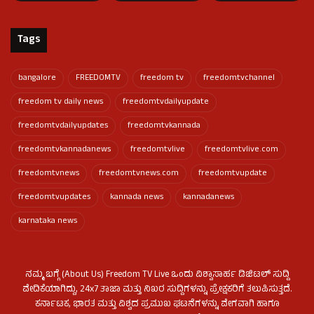
Tags
bangalore
FREEDOMTV
freedom tv
freedomtvchannel
freedom tv daily news
freedomtvdailyupdate
freedomtvdailyupdates
freedomtvkannada
freedomtvkannadanews
freedomtvlive
freedomtvlive.com
freedomtvnews
freedomtvnews.com
freedomtvupdate
freedomtvupdates
kannada news
kannadanews
karnataka news
ನಮ್ಮ ಬಗ್ಗೆ (About Us) Freedom TV Live ಒಂದು ವಿಶ್ವಾಸಾರ್ಹ ಡಿಜಿಟಲ್ ಸುದ್ದಿ
ವೇದಿಕೆಯಾಗಿದ್ದು, 24x7 ತಾಜಾ ಮತ್ತು ನಿಖರ ಸುದ್ದಿಗಳನ್ನು ಪ್ರೇಕ್ಷಕರಿಗೆ ತಲುಪಿಸುತ್ತದೆ.
ಕರ್ನಾಟಕ, ಭಾರತ ಮತ್ತು ವಿಶ್ವದ ಪ್ರಮುಖ ಘಟನೆಗಳನ್ನು ವೇಗವಾಗಿ ಹಾಗೂ