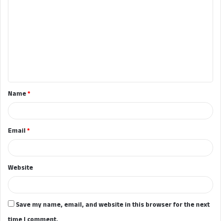
o
m
m
e
n
t
Name
*
*
Email
*
Website
Save my name, email, and website in this browser for the next
time I comment.