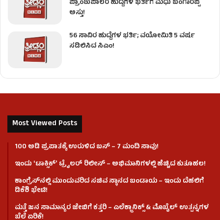
ಪ್ರಾಂಶುಪಾಲರ ಹುದ್ದೆಗಳ ಭರ್ತಿಗೆ ಮಧು ಬಂಗಾರಪ್ಪ
ಅಸ್ತು!
56 ಸಾವಿರ ಹುದ್ದೆಗಳ ಭರ್ತಿ; ವಯೋಮಿತಿ 5 ವರ್ಷ
ಸಡಿಲಿಸಿದ ಸಿಎಂ!
Most Viewed Posts
100 ಅಡಿ ಪ್ರಪಾತಕ್ಕೆ ಉರುಳಿದ ಬಸ್‌ – 7 ಮಂದಿ ಸಾವು!
ಇಂದು ʻಟಾಕ್ಸಿಕ್ʼ ಟ್ರೈಲರ್ ರಿಲೀಸ್‌ – ಅಭಿಮಾನಿಗಳಲ್ಲಿ ಹೆಚ್ಚಿದ ಕುತೂಹಲ!
ಕಾಂಗ್ರೆಸ್​ನಲ್ಲಿ ಮುಂದುವರಿದ ಸಚಿವ ಸ್ಥಾನದ ಬಂಡಾಯ – ಇಂದು ದೆಹಲಿಗೆ
ಡಿಕೆಶಿ ಭೇಟಿ!
ಮತ್ತೆ ಜನ ಸಾಮಾನ್ಯರ ಜೇಬಿಗೆ ಕತ್ತರಿ – ಎಲೆಕ್ಟ್ರಾನಿಕ್ಸ್ & ಮೊಬೈಲ್ ಉತ್ಪನ್ನಗಳ
ಬೆಲೆ ಏರಿಕೆ!