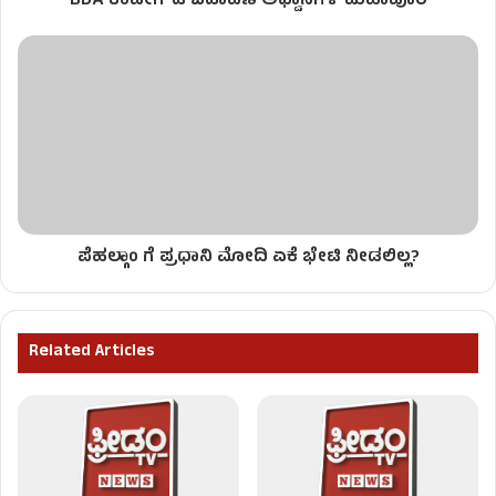
BDA ಕೆಂಪೇಗೌಡ ಬಡಾವಣೆ ಅಧ್ವಾನಗಳ ಮಹಾಪೂರ
ಪೆಹಲ್ಗಾಂ ಗೆ ಪ್ರಧಾನಿ ಮೋದಿ ಏಕೆ ಭೇಟಿ ನೀಡಲಿಲ್ಲ?
Related Articles