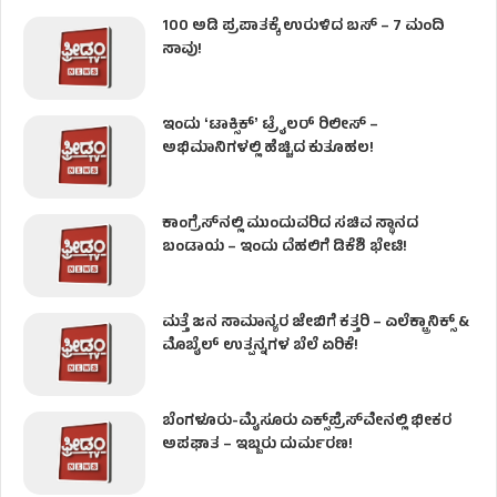
100 ಅಡಿ ಪ್ರಪಾತಕ್ಕೆ ಉರುಳಿದ ಬಸ್‌ – 7 ಮಂದಿ
ಸಾವು!
ಇಂದು ʻಟಾಕ್ಸಿಕ್ʼ ಟ್ರೈಲರ್ ರಿಲೀಸ್‌ –
ಅಭಿಮಾನಿಗಳಲ್ಲಿ ಹೆಚ್ಚಿದ ಕುತೂಹಲ!
ಕಾಂಗ್ರೆಸ್​ನಲ್ಲಿ ಮುಂದುವರಿದ ಸಚಿವ ಸ್ಥಾನದ
ಬಂಡಾಯ – ಇಂದು ದೆಹಲಿಗೆ ಡಿಕೆಶಿ ಭೇಟಿ!
ಮತ್ತೆ ಜನ ಸಾಮಾನ್ಯರ ಜೇಬಿಗೆ ಕತ್ತರಿ – ಎಲೆಕ್ಟ್ರಾನಿಕ್ಸ್ &
ಮೊಬೈಲ್ ಉತ್ಪನ್ನಗಳ ಬೆಲೆ ಏರಿಕೆ!
ಬೆಂಗಳೂರು-ಮೈಸೂರು ಎಕ್ಸ್‌ಪ್ರೆಸ್‌ವೇನಲ್ಲಿ ಭೀಕರ
ಅಪಘಾತ – ಇಬ್ಬರು ದುರ್ಮರಣ!