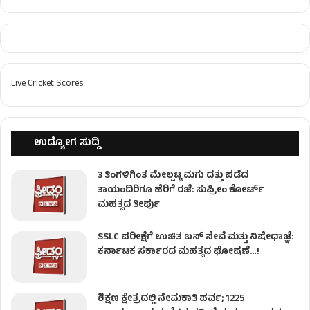
Live Cricket Scores
ಉದ್ಯೋಗ ಸುದ್ದಿ
3 ತಿಂಗಳಿಗಿಂತ ಮೇಲ್ಪಟ್ಟ ಮಗು ದತ್ತು ಪಡೆದ
ತಾಯಂದಿರಿಗೂ ಹೆರಿಗೆ ರಜೆ: ಸುಪ್ರೀಂ ಕೋರ್ಟ್
ಮಹತ್ವದ ತೀರ್ಪು
SSLC ಪರೀಕ್ಷೆಗೆ ಉಚಿತ ಬಸ್ ಸೇವೆ ಮತ್ತು ನಿಷೇಧಾಜ್ಞೆ:
ಕರ್ನಾಟಕ ಸರ್ಕಾರದ ಮಹತ್ವದ ಘೋಷಣೆ…!
ಶಿಕ್ಷಣ ಕ್ಷೇತ್ರದಲ್ಲಿ ನೇಮಕಾತಿ ಪರ್ವ; 1225