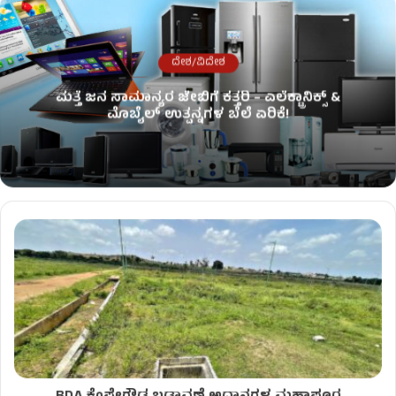
ದೇಶ/ವಿದೇಶ
ಮತ್ತೆ ಜನ ಸಾಮಾನ್ಯರ ಜೇಬಿಗೆ ಕತ್ತರಿ – ಎಲೆಕ್ಟ್ರಾನಿಕ್ಸ್ &
ಮೊಬೈಲ್ ಉತ್ಪನ್ನಗಳ ಬೆಲೆ ಏರಿಕೆ!