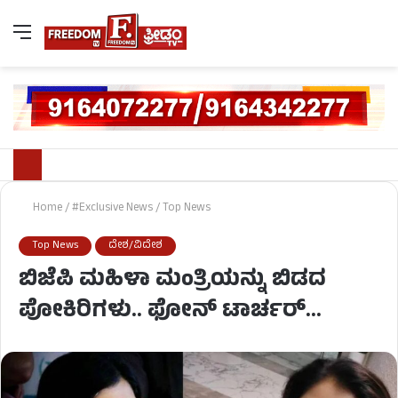
Home
/
#Exclusive News
/
Top News
Top News
ದೇಶ/ವಿದೇಶ
ಬಿಜೆಪಿ ಮಹಿಳಾ ಮಂತ್ರಿಯನ್ನು ಬಿಡದ
ಪೋಕಿರಿಗಳು.. ಫೋನ್ ಟಾರ್ಚರ್​…