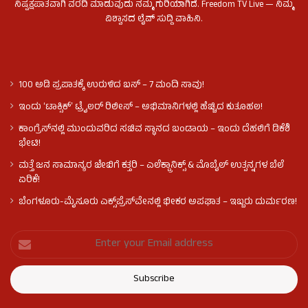
ನಿಷ್ಪಕ್ಷಪಾತವಾಗಿ ವರದಿ ಮಾಡುವುದು ನಮ್ಮ ಗುರಿಯಾಗಿದೆ. Freedom TV Live — ನಿಮ್ಮ
ವಿಶ್ವಾಸದ ಲೈವ್ ಸುದ್ದಿ ವಾಹಿನಿ.
100 ಅಡಿ ಪ್ರಪಾತಕ್ಕೆ ಉರುಳಿದ ಬಸ್‌ – 7 ಮಂದಿ ಸಾವು!
ಇಂದು ʻಟಾಕ್ಸಿಕ್ʼ ಟ್ರೈಲರ್ ರಿಲೀಸ್‌ – ಅಭಿಮಾನಿಗಳಲ್ಲಿ ಹೆಚ್ಚಿದ ಕುತೂಹಲ!
ಕಾಂಗ್ರೆಸ್​ನಲ್ಲಿ ಮುಂದುವರಿದ ಸಚಿವ ಸ್ಥಾನದ ಬಂಡಾಯ – ಇಂದು ದೆಹಲಿಗೆ ಡಿಕೆಶಿ
ಭೇಟಿ!
ಮತ್ತೆ ಜನ ಸಾಮಾನ್ಯರ ಜೇಬಿಗೆ ಕತ್ತರಿ – ಎಲೆಕ್ಟ್ರಾನಿಕ್ಸ್ & ಮೊಬೈಲ್ ಉತ್ಪನ್ನಗಳ ಬೆಲೆ
ಏರಿಕೆ!
ಬೆಂಗಳೂರು-ಮೈಸೂರು ಎಕ್ಸ್‌ಪ್ರೆಸ್‌ವೇನಲ್ಲಿ ಭೀಕರ ಅಪಘಾತ – ಇಬ್ಬರು ದುರ್ಮರಣ!