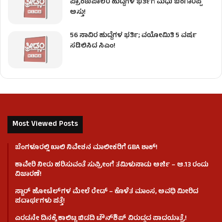
ಪ್ರಾಂಶುಪಾಲರ ಹುದ್ದೆಗಳ ಭರ್ತಿಗೆ ಮಧು ಬಂಗಾರಪ್ಪ
ಅಸ್ತು!
56 ಸಾವಿರ ಹುದ್ದೆಗಳ ಭರ್ತಿ; ವಯೋಮಿತಿ 5 ವರ್ಷ
ಸಡಿಲಿಸಿದ ಸಿಎಂ!
Most Viewed Posts
ಬೆಂಗಳೂರಲ್ಲಿ ಖಾಲಿ ನಿವೇಶನ ಮಾಲೀಕರಿಗೆ GBA ಶಾಕ್!
ಕಾವೇರಿ ನೀರು ಹರಿಸುವಂತೆ ಸುಪ್ರೀಂಗೆ ತಮಿಳುನಾಡು ಅರ್ಜಿ – ಆ.13 ರಂದು
ವಿಚಾರಣೆ!
ಸ್ಟಾರ್ ಹೋಟೆಲ್​​​ಗಳ ಮೇಲೆ ರೇಡ್ – ಕೊಳೆತ ಮಾಂಸ, ಅವಧಿ ಮೀರಿದ
ಪದಾರ್ಥಗಳು ಪತ್ತೆ!
ಎರಡನೇ ದಿನಕ್ಕೆ ಕಾಲಿಟ್ಟ ಬಿಡದಿ ಟೌನ್​ಶಿಪ್ ವಿರುದ್ಧದ ಪಾದಯಾತ್ರೆ!