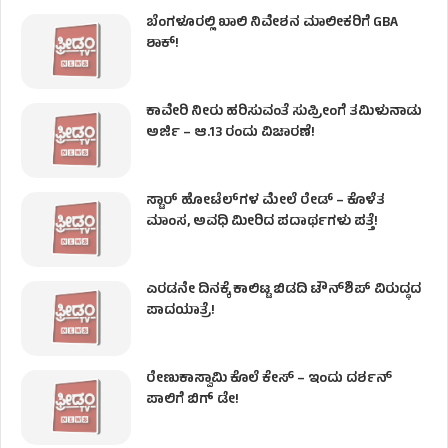
ಬೆಂಗಳೂರಲ್ಲಿ ಖಾಲಿ ನಿವೇಶನ ಮಾಲೀಕರಿಗೆ GBA
ಶಾಕ್!
ಕಾವೇರಿ ನೀರು ಹರಿಸುವಂತೆ ಸುಪ್ರೀಂಗೆ ತಮಿಳುನಾಡು
ಅರ್ಜಿ – ಆ.13 ರಂದು ವಿಚಾರಣೆ!
ಸ್ಟಾರ್ ಹೋಟೆಲ್​​​ಗಳ ಮೇಲೆ ರೇಡ್ – ಕೊಳೆತ
ಮಾಂಸ, ಅವಧಿ ಮೀರಿದ ಪದಾರ್ಥಗಳು ಪತ್ತೆ!
ಎರಡನೇ ದಿನಕ್ಕೆ ಕಾಲಿಟ್ಟ ಬಿಡದಿ ಟೌನ್​ಶಿಪ್ ವಿರುದ್ಧದ
ಪಾದಯಾತ್ರೆ!
ರೇಣುಕಾಸ್ವಾಮಿ ಕೊಲೆ‌ ಕೇಸ್​ – ಇಂದು ದರ್ಶನ್
ಪಾಲಿಗೆ ಬಿಗ್ ಡೇ!