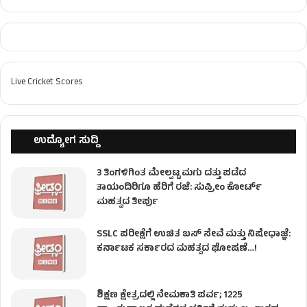
Live Cricket Scores
ಉದ್ಯೋಗ ಸುದ್ದಿ
3 ತಿಂಗಳಿಗಿಂತ ಮೇಲ್ಪಟ್ಟ ಮಗು ದತ್ತು ಪಡೆದ
ತಾಯಂದಿರಿಗೂ ಹೆರಿಗೆ ರಜೆ: ಸುಪ್ರೀಂ ಕೋರ್ಟ್
ಮಹತ್ವದ ತೀರ್ಪು
SSLC ಪರೀಕ್ಷೆಗೆ ಉಚಿತ ಬಸ್ ಸೇವೆ ಮತ್ತು ನಿಷೇಧಾಜ್ಞೆ:
ಕರ್ನಾಟಕ ಸರ್ಕಾರದ ಮಹತ್ವದ ಘೋಷಣೆ…!
ಶಿಕ್ಷಣ ಕ್ಷೇತ್ರದಲ್ಲಿ ನೇಮಕಾತಿ ಪರ್ವ; 1225