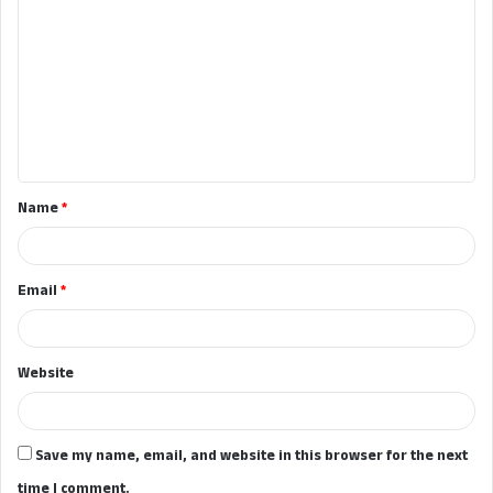
o
m
m
e
n
t
Name
*
*
Email
*
Website
Save my name, email, and website in this browser for the next
time I comment.