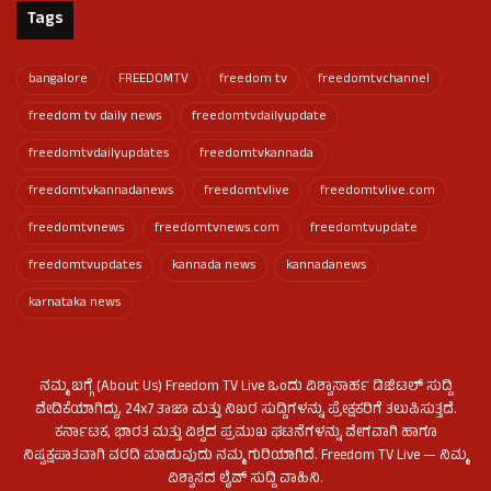
Tags
bangalore
FREEDOMTV
freedom tv
freedomtvchannel
freedom tv daily news
freedomtvdailyupdate
freedomtvdailyupdates
freedomtvkannada
freedomtvkannadanews
freedomtvlive
freedomtvlive.com
freedomtvnews
freedomtvnews.com
freedomtvupdate
freedomtvupdates
kannada news
kannadanews
karnataka news
ನಮ್ಮ ಬಗ್ಗೆ (About Us) Freedom TV Live ಒಂದು ವಿಶ್ವಾಸಾರ್ಹ ಡಿಜಿಟಲ್ ಸುದ್ದಿ
ವೇದಿಕೆಯಾಗಿದ್ದು, 24x7 ತಾಜಾ ಮತ್ತು ನಿಖರ ಸುದ್ದಿಗಳನ್ನು ಪ್ರೇಕ್ಷಕರಿಗೆ ತಲುಪಿಸುತ್ತದೆ.
ಕರ್ನಾಟಕ, ಭಾರತ ಮತ್ತು ವಿಶ್ವದ ಪ್ರಮುಖ ಘಟನೆಗಳನ್ನು ವೇಗವಾಗಿ ಹಾಗೂ
ನಿಷ್ಪಕ್ಷಪಾತವಾಗಿ ವರದಿ ಮಾಡುವುದು ನಮ್ಮ ಗುರಿಯಾಗಿದೆ. Freedom TV Live — ನಿಮ್ಮ
ವಿಶ್ವಾಸದ ಲೈವ್ ಸುದ್ದಿ ವಾಹಿನಿ.