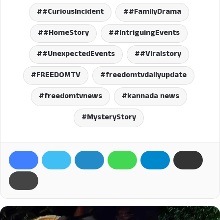
#CuriousIncident
#FamilyDrama
#HomeStory
#IntriguingEvents
#UnexpectedEvents
#Viralstory
FREEDOMTV
freedomtvdailyupdate
freedomtvnews
kannada news
MysteryStory