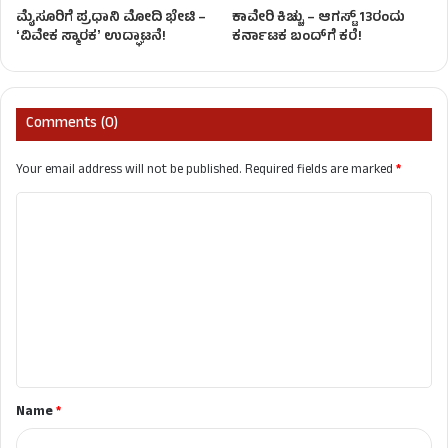
ಮೈಸೂರಿಗೆ ಪ್ರಧಾನಿ ಮೋದಿ ಭೇಟಿ –
ಕಾವೇರಿ ಕಿಚ್ಚು – ಆಗಸ್ಟ್​ 13ರಂದು
ʻವಿವೇಕ ಸ್ಮಾರಕʼ ಉದ್ಘಾಟನೆ!
ಕರ್ನಾಟಕ ಬಂದ್​ಗೆ ಕರೆ!
Comments (0)
Your email address will not be published.
Required fields are marked
*
C
o
m
m
e
n
t
Name
*
*