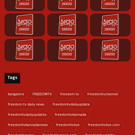
Tags
bangalore
FREEDOMTV
freedom tv
freedomtvchannel
freedom tv daily news
freedomtvdailyupdate
freedomtvdailyupdates
freedomtvkannada
freedomtvkannadanews
freedomtvlive
freedomtvlive.com