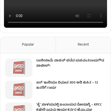
Popular
Recent
ರಾಜೀನಾಮೆ ವಾಪಸ್ ಪಡೆದ ಯಶವಂತರಾಯಗೌಡ
ಪಾಟೀಲ್‌!
ಏರ್ ಇಂಡಿಯಾ ವಿಮಾನ 300 ಅಡಿ ಕುಸಿತ – 12
ಜನರಿಗೆ ಗಾಯ!
ʻಕೈʼ​ ಪಾಳಯದಲ್ಲಿ ಬಂಡಾಯದ ರೋಷಾಗ್ನಿ – KPCC
ಕಚೇರಿ ಎದುರು ಕಾರ್ಯಕರ್ತರ ಹೈಡ್ರಾಮಾ!