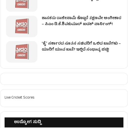
ಶಾಸಕರು ರಾಜೀನಾಮೆ ಕೊಟ್ಟರೆ ತಕ್ಷಣವೇ ಅಂಗೀಕಾರ
– ಸಿಎಂ ಡಿ.ಕೆ.ಶಿವಕುಮಾರ್ ಖಡಕ್ ವಾರ್ನಿಂಗ್!
ʻಕೈʼ ಸರ್ಕಾರದ ನೂತನ ಸಚಿವರಿಗೆ ಒಲಿದ ಖಾತೆಗಳು –
ಯಾರಿಗೆ ಯಾವ ಖಾತೆ? ಇಲ್ಲಿದೆ ಸಂಭಾವ್ಯ ಪಟ್ಟಿ!
Live Cricket Scores
ಉದ್ಯೋಗ ಸುದ್ದಿ