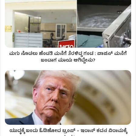
ಮಗು ನೊಡಲು ಹೆಂಡತಿ ಮನೆಗೆ ತೆರಳಿದ್ದ ಗಂಡ : ವಾಪಸ್‌ ಮನೆಗೆ
ಬಂದಾಗ ಮಾಯ ಆಗಿದ್ದೇನು?
ಯುದ್ಧಕ್ಕೆ ಬಂದು ಓಡಿಹೋದ ಟ್ರಂಪ್‌ – ಇರಾನ್‌ ಕದನ ವಿರಾಮಕ್ಕೆ