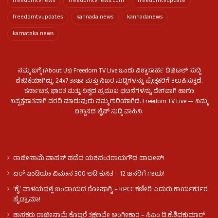
freedomtvnews
freedomtvnews.com
freedomtvupdate
freedomtvupdates
kannada news
kannadanews
karnataka news
ನಮ್ಮ ಬಗ್ಗೆ (About Us) Freedom TV Live ಒಂದು ವಿಶ್ವಾಸಾರ್ಹ ಡಿಜಿಟಲ್ ಸುದ್ದಿ
ವೇದಿಕೆಯಾಗಿದ್ದು, 24x7 ತಾಜಾ ಮತ್ತು ನಿಖರ ಸುದ್ದಿಗಳನ್ನು ಪ್ರೇಕ್ಷಕರಿಗೆ ತಲುಪಿಸುತ್ತದೆ.
ಕರ್ನಾಟಕ, ಭಾರತ ಮತ್ತು ವಿಶ್ವದ ಪ್ರಮುಖ ಘಟನೆಗಳನ್ನು ವೇಗವಾಗಿ ಹಾಗೂ
ನಿಷ್ಪಕ್ಷಪಾತವಾಗಿ ವರದಿ ಮಾಡುವುದು ನಮ್ಮ ಗುರಿಯಾಗಿದೆ. Freedom TV Live — ನಿಮ್ಮ
ವಿಶ್ವಾಸದ ಲೈವ್ ಸುದ್ದಿ ವಾಹಿನಿ.
ರಾಜೀನಾಮೆ ವಾಪಸ್ ಪಡೆದ ಯಶವಂತರಾಯಗೌಡ ಪಾಟೀಲ್‌!
ಏರ್ ಇಂಡಿಯಾ ವಿಮಾನ 300 ಅಡಿ ಕುಸಿತ – 12 ಜನರಿಗೆ ಗಾಯ!
ʻಕೈʼ​ ಪಾಳಯದಲ್ಲಿ ಬಂಡಾಯದ ರೋಷಾಗ್ನಿ – KPCC ಕಚೇರಿ ಎದುರು ಕಾರ್ಯಕರ್ತರ
ಹೈಡ್ರಾಮಾ!
ಶಾಸಕರು ರಾಜೀನಾಮೆ ಕೊಟ್ಟರೆ ತಕ್ಷಣವೇ ಅಂಗೀಕಾರ – ಸಿಎಂ ಡಿ.ಕೆ.ಶಿವಕುಮಾರ್