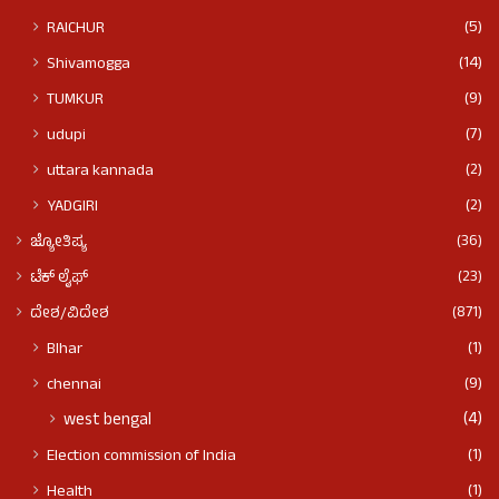
(5)
RAICHUR
(14)
Shivamogga
(9)
TUMKUR
(7)
udupi
(2)
uttara kannada
(2)
YADGIRI
(36)
ಜ್ಯೋತಿಷ್ಯ
(23)
ಟೆಕ್ ಲೈಫ್
(871)
ದೇಶ/ವಿದೇಶ
(1)
BIhar
(9)
chennai
(4)
west bengal
(1)
Election commission of India
(1)
Health