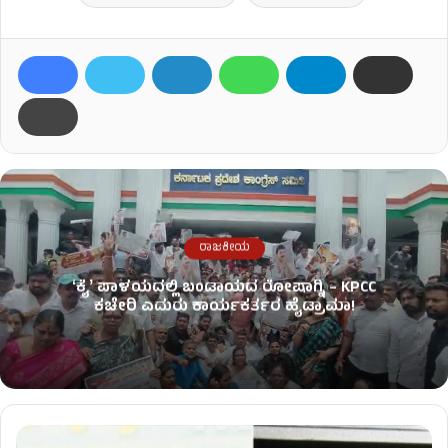
ರಾಜಕೀಯ
ʻಕೈʼ​ ಪಾಳಯದಲ್ಲಿ ಬಂಡಾಯದ ರೋಷಾಗ್ನಿ – KPCC
ಕಚೇರಿ ಎದುರು ಕಾರ್ಯಕರ್ತರ ಹೈಡ್ರಾಮಾ!