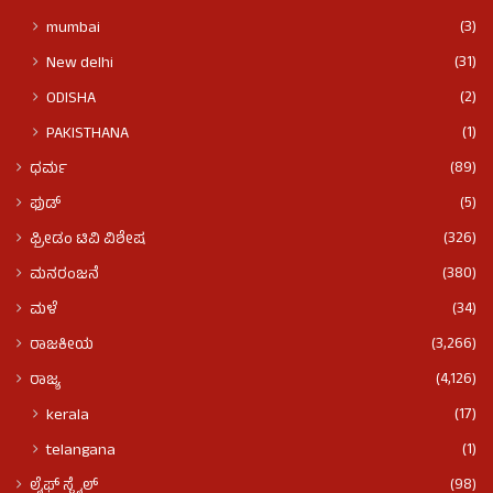
(3)
mumbai
(31)
New delhi
(2)
ODISHA
(1)
PAKISTHANA
(89)
ಧರ್ಮ
(5)
ಫುಡ್​​
(326)
ಫ್ರೀಡಂ ಟಿವಿ ವಿಶೇಷ
(380)
ಮನರಂಜನೆ
(34)
ಮಳೆ
(3,266)
ರಾಜಕೀಯ
(4,126)
ರಾಜ್ಯ
(17)
kerala
(1)
telangana
(98)
ಲೈಫ್ ಸ್ಟೈಲ್