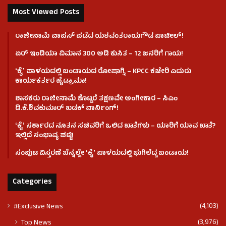
Most Viewed Posts
ರಾಜೀನಾಮೆ ವಾಪಸ್ ಪಡೆದ ಯಶವಂತರಾಯಗೌಡ ಪಾಟೀಲ್‌!
ಏರ್ ಇಂಡಿಯಾ ವಿಮಾನ 300 ಅಡಿ ಕುಸಿತ – 12 ಜನರಿಗೆ ಗಾಯ!
ʻಕೈʼ​ ಪಾಳಯದಲ್ಲಿ ಬಂಡಾಯದ ರೋಷಾಗ್ನಿ – KPCC ಕಚೇರಿ ಎದುರು
ಕಾರ್ಯಕರ್ತರ ಹೈಡ್ರಾಮಾ!
ಶಾಸಕರು ರಾಜೀನಾಮೆ ಕೊಟ್ಟರೆ ತಕ್ಷಣವೇ ಅಂಗೀಕಾರ – ಸಿಎಂ
ಡಿ.ಕೆ.ಶಿವಕುಮಾರ್ ಖಡಕ್ ವಾರ್ನಿಂಗ್!
ʻಕೈʼ ಸರ್ಕಾರದ ನೂತನ ಸಚಿವರಿಗೆ ಒಲಿದ ಖಾತೆಗಳು – ಯಾರಿಗೆ ಯಾವ ಖಾತೆ?
ಇಲ್ಲಿದೆ ಸಂಭಾವ್ಯ ಪಟ್ಟಿ!
ಸಂಪುಟ ವಿಸ್ತರಣೆ ಬೆನ್ನಲ್ಲೇ ʻಕೈʼ ಪಾಳಯದಲ್ಲಿ ಭುಗಿಲೆದ್ದ ಬಂಡಾಯ!
Categories
(4,103)
#Exclusive News
(3,976)
Top News