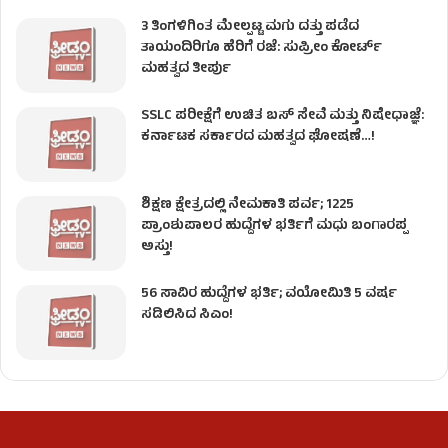
3 ತಿಂಗಳಿಗಿಂತ ಮೇಲ್ಪಟ್ಟ ಮಗು ದತ್ತು ಪಡೆದ
ತಾಯಂದಿರಿಗೂ ಹೆರಿಗೆ ರಜೆ: ಸುಪ್ರೀಂ ಕೋರ್ಟ್
ಮಹತ್ವದ ತೀರ್ಪು
SSLC ಪರೀಕ್ಷೆಗೆ ಉಚಿತ ಬಸ್ ಸೇವೆ ಮತ್ತು ನಿಷೇಧಾಜ್ಞೆ:
ಕರ್ನಾಟಕ ಸರ್ಕಾರದ ಮಹತ್ವದ ಘೋಷಣೆ…!
ಶಿಕ್ಷಣ ಕ್ಷೇತ್ರದಲ್ಲಿ ನೇಮಕಾತಿ ಪರ್ವ; 1225
ಪ್ರಾಂಶುಪಾಲರ ಹುದ್ದೆಗಳ ಭರ್ತಿಗೆ ಮಧು ಬಂಗಾರಪ್ಪ
ಅಸ್ತು!
56 ಸಾವಿರ ಹುದ್ದೆಗಳ ಭರ್ತಿ; ವಯೋಮಿತಿ 5 ವರ್ಷ
ಸಡಿಲಿಸಿದ ಸಿಎಂ!