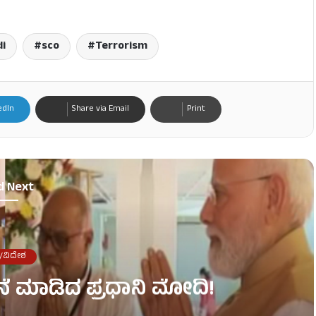
i
sco
Terrorism
edIn
Share via Email
Print
d Next
/ವಿದೇಶ
ನೆ ಮಾಡಿದ ಪ್ರಧಾನಿ ಮೋದಿ!