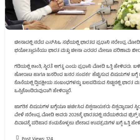
ಚೀನಾದಲ್ಲಿ ನಡೆದ ಎಸ್​ಸಿಒ ಸಭೆಯಲ್ಲಿ ಭಾರತದ ಪ್ರಧಾನಿ ನರೇಂದ್ರ ಮೋದಿ ಅ
ಭಯೋತ್ಪಾದನೆಯು ಭಾರತ ಮತ್ತು ಚೀನಾ ಎರಡರ ಮೇಲೂ ಪರಿಣಾಮ ಬೀರುತ್ತಿ
ಗಡಿಯಲ್ಲಿ ಶಾಂತಿ, ಸ್ಥಿರತೆ ಅಗತ್ಯ ಎಂದು ಪ್ರಧಾನಿ ಮೋದಿ ಒತ್ತಿ ಹೇಳಿದರು
ಹೋರಾಟ ಹಾಗೂ ಜನರಿಂದ ಜನರ ಸಂಪರ್ಕ ಹೆಚ್ಚಿಸುವ ವಿಷಯಗಳ ಬಗ್ಗೆ ಒಟ್ಟ
ಕೊನೆಯಲ್ಲಿ ದ್ವಿಪಕ್ಷೀಯ ಸಂಬಂಧಗಳನ್ನು ಬಲಪಡಿಸುವ ನಿಟ್ಟಿನಲ್ಲಿ ಭಾ
ಒಪ್ಪಿಕೊಂಡಿರುವುದಾಗಿ ಹೇಳಿದ್ದಾರೆ.
ಜಾಗತಿಕ ವಿಷಯಗಳ ಬಗ್ಗೆಯೂ ಚರ್ಚಿಸಿದ ವಿಶ್ವನಾಯಕರು ವಿಶ್ವವ್ಯಾಪಾರ ಸ್ಥಿ
ವೇಳೆ ನರೇಂದ್ರ ಮೋದಿ ಅವರು 2026ಕ್ಕೆ ಭಾರತದಲ್ಲಿ ನಡೆಯಲಿರುವ ಬ್ರಿಕ್ಸ್ ಶೃ
ವಿವಾದಕ್ಕೆ ಪರಿಹಾರ ಕಂಡುಕೊಳ್ಳಲು ಬೇಕಾದ ಉಪಕ್ರಮಗಳ ಬಗ್ಗೆ ಒತ್ತಿ ಹೇಳಿದ
Post Views:
124