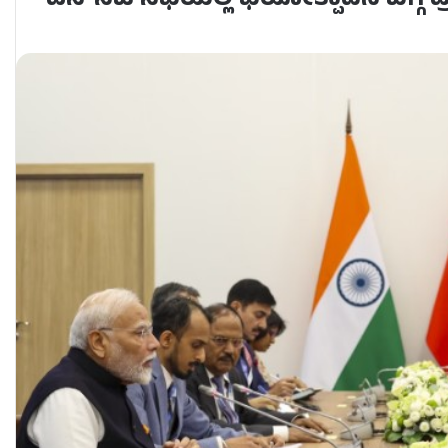
ಎಸ್‌ಸಿಒ ಸಭೆಯಲ್ಲಿ ಭಯೋತ್ಪಾದನೆ ಬಗ್ಗೆ ಪ