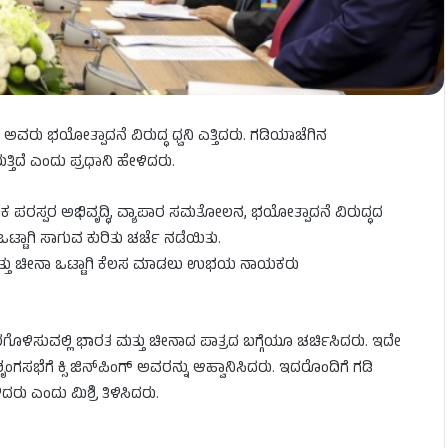
ವರು ಭಯೋತ್ಪಾದನೆ ವಿರುದ್ಧ ಧ್ವನಿ ಎತ್ತಿದರು. ಗಡಿಯಾಚೆಗಿನ
ದೆ ಎಂದು ಪ್ರಧಾನಿ ಹೇಳಿದರು.
. ಬಳಿಕ ಪರಸ್ಪರ ಅಭಿವೃದ್ಧಿ, ವ್ಯಾಪಾರ ಸಮತೋಲನ, ಭಯೋತ್ಪಾದನೆ ವಿರುದ್ಧದ
ಾಗಿ ಸಾಗುವ ಕುರಿತು ಚರ್ಚೆ ನಡೆಯಿತು.
ರತ ಮತ್ತು ಚೀನಾ ಒಟ್ಟಾಗಿ ಕೆಲಸ ಮಾಡಲು ಉಭಯ ನಾಯಕರು
ರಗೊಳಿಸುವಲ್ಲಿ ಭಾರತ ಮತ್ತು ಚೀನಾದ ಪಾತ್ರದ ಬಗ್ಗೆಯೂ ಚರ್ಚಿಸಿದರು. ಇದೇ
ಂಗಸಭೆಗೆ ಕ್ಸಿ ಜಿನ್‌ಪಿಂಗ್ ಅವರನ್ನು ಆಹ್ವಾನಿಸಿದರು. ಇದರೊಂದಿಗೆ ಗಡಿ
ರು ಎಂದು ಮಿಶ್ರಿ ತಿಳಿಸಿದರು.