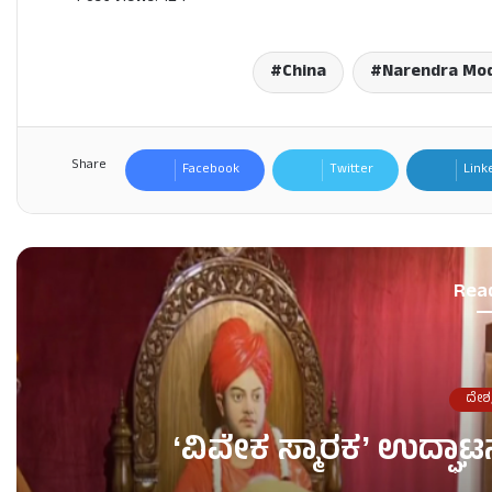
China
Narendra Mod
Share
Facebook
Twitter
Link
Rea
ದೇಶ
ʻವಿವೇಕ ಸ್ಮಾರಕʼ ಉದ್ಘಾಟ