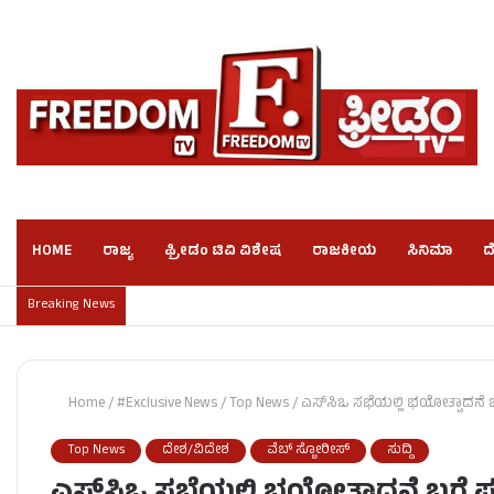
HOME
ರಾಜ್ಯ
ಫ್ರೀಡಂ ಟಿವಿ ವಿಶೇಷ
ರಾಜಕೀಯ
ಸಿನಿಮಾ
ದ
Breaking News
Home
/
#Exclusive News
/
Top News
/
ಎಸ್‌ಸಿಒ ಸಭೆಯಲ್ಲಿ ಭಯೋತ್ಪಾದನೆ ಬಗ
Top News
ದೇಶ/ವಿದೇಶ
ವೆಬ್ ಸ್ಟೋರೀಸ್
ಸುದ್ದಿ