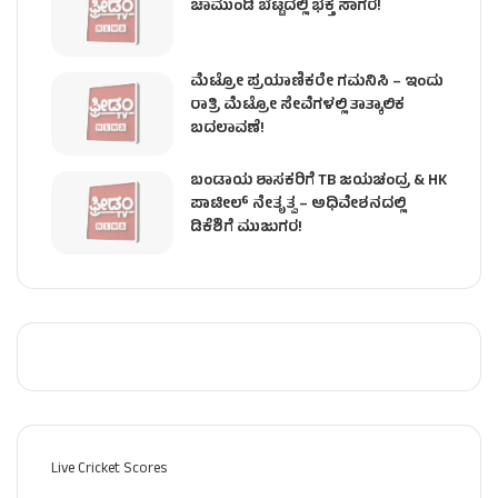
ಚಾಮುಂಡಿ ಬೆಟ್ಟದಲ್ಲಿ ಭಕ್ತ ಸಾಗರ!
ಮೆಟ್ರೋ ಪ್ರಯಾಣಿಕರೇ ಗಮನಿಸಿ – ಇಂದು
ರಾತ್ರಿ ಮೆಟ್ರೋ ಸೇವೆಗಳಲ್ಲಿ ತಾತ್ಕಾಲಿಕ
ಬದಲಾವಣೆ!
ಬಂಡಾಯ ಶಾಸಕರಿಗೆ TB ಜಯಚಂದ್ರ & HK
ಪಾಟೀಲ್ ನೇತೃತ್ವ – ಅಧಿವೇಶನದಲ್ಲಿ
ಡಿಕೆಶಿಗೆ ಮುಜುಗರ!
Live Cricket Scores