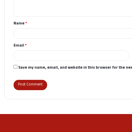
n
t
Name
*
*
Email
*
Save my name, email, and website in this browser for the ne