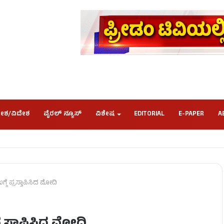
ೇಶ/ವಿದೇಶ
ವೈರಲ್ ನ್ಯೂಸ್
ವಿಶೇಷ
EDITORIAL
E-PAPER
A
್ಗೆ ಪ್ರಸ್ತಾಪಿಸಿದ ಮೋದಿ