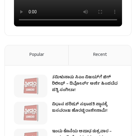
Popular
Recent
ತಮಿಳುನಾಡು ಸಿಎಂ ವಿಜಯ್‌ಗೆ ಬಿಗ್
ರಿಲೀಫ್ – ಡಿವೋರ್ಸ್ ಅರ್ಜಿ ಹಿಂಪಡೆದ
ಪತ್ನಿ ಸಂಗೀತಾ!
ವಿಧಾನ ಪರಿಷತ್ ಸಭಾಪತಿ ಸ್ಥಾನಕ್ಕೆ
ಬಸವರಾಜ ಹೊರಟ್ಟಿ ರಾಜೀನಾಮೆ!
ಇಂದು ಕೊನೆಯ ಆಷಾಢ ಶುಕ್ರವಾರ –