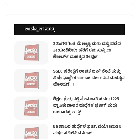
ಉದ್ಯೋಗ ಸುದ್ದಿ
3 ತಿಂಗಳಿಗಿಂತ ಮೇಲ್ಪಟ್ಟ ಮಗು ದತ್ತು ಪಡೆದ
ತಾಯಂದಿರಿಗೂ ಹೆರಿಗೆ ರಜೆ: ಸುಪ್ರೀಂ
ಕೋರ್ಟ್ ಮಹತ್ವದ ತೀರ್ಪು
SSLC ಪರೀಕ್ಷೆಗೆ ಉಚಿತ ಬಸ್ ಸೇವೆ ಮತ್ತು
ನಿಷೇಧಾಜ್ಞೆ: ಕರ್ನಾಟಕ ಸರ್ಕಾರದ ಮಹತ್ವದ
ಘೋಷಣೆ…!
ಶಿಕ್ಷಣ ಕ್ಷೇತ್ರದಲ್ಲಿ ನೇಮಕಾತಿ ಪರ್ವ; 1225
ಪ್ರಾಂಶುಪಾಲರ ಹುದ್ದೆಗಳ ಭರ್ತಿಗೆ ಮಧು
ಬಂಗಾರಪ್ಪ ಅಸ್ತು!
56 ಸಾವಿರ ಹುದ್ದೆಗಳ ಭರ್ತಿ; ವಯೋಮಿತಿ 5
ವರ್ಷ ಸಡಿಲಿಸಿದ ಸಿಎಂ!