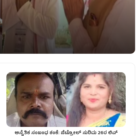
ಟನೆ!
ಮಿಕರು ಸಾವು!
ಅನೈತಿಕ ಸಂಬಂಧ ಶಂಕೆ: ಪೆಟ್ರೋಲ್ ಸುರಿದು 26ರ ಲಿವ್