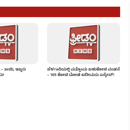
ಾವು – ಮೂವರು ಅರೆಸ್ಟ್‌!
​
 – ತಾಯಿ, ಇಬ್ಬರು
ಬೆಳಗಾವಿಯಲ್ಲಿ ಮತ್ತೊಂದು ಬಹುಕೋಟಿ ವಂಚನೆ
ಯ!
– 165 ಕೋಟಿ ದೋಚಿ ಖದೀಮರು ಎಸ್ಕೇಪ್!