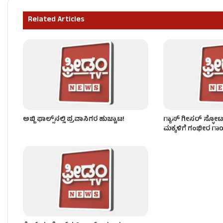
ಕಾಡುಹಂದಿ ಶಿಕಾರಿಗೆ ಹಾಕಿದ್ದ ವಿದ್ಯುತ್ ತಂತಿ ತಗುಲಿ ವ್ಯಕ್ತಿ ಸ
Related Articles
ಫೈನಾನ್ಸ್​​ ಕಿರುಕುಳಕ್ಕೆ ಬೇಸತ್ತು ಮಕ್ಕಳೊಂದಿಗೆ ತಾಯಿ ಆತ್ಮಹತ್ಯೆ!
ಅಬ್ಬಿ ಫಾಲ್ಸ್​ನಲ್ಲಿ ಪ್ರವಾಸಿಗರ ಹುಚ್ಚಾಟ!
ಗ್ಯಾಸ್ ಗೀಸರ್​​ ಸ್ಫೋಟ
ಮಕ್ಕಳಿಗೆ ಗಂಭೀರ ಗಾ