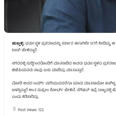
ಹುಬ್ಬಳ್ಳಿ:
ಧರ್ಮಸ್ಥಳ ಪ್ರಕರಣವನ್ನು ಸರ್ಕಾರ ಈಗಾಗಲೇ SITಗೆ ನೀಡಿದ್ದು
ಲಾಡ್​ ಹೇಳಿದ್ದಾರೆ.
ನಗರದಲ್ಲಿ ಸುದ್ದಿಗಾರರೊಂದಿಗೆ ಮಾತನಾಡಿದ ಅವರು ಧರ್ಮಸ್ಥಳದ ಪ್ರಕರಣದ
ಬಿಜೆಪಿಯವರು ನಾವು ಏನು ಮಾಡಿದ್ರು ಮಾತಾಡ್ತಾರೆ.
ಮೋದಿ ಅವರ ಟರ್ಮ್​ ಮಗಿಯುವವರೆಗೂ ಯಾರು ಮಾತನಾಡೋ ಹಾಗಿಲ್ಲ. ED ಬ
ಬಳಸ್ತಿದ್ದಾರೆ ಅಂತ ಸುಪ್ರೀಂ ಕೋರ್ಟ್ ಹೇಳಿದೆ. ನೆಗೆಟಿವ್​ ಇದ್ರೆ ರಾಜ್ಯದಲ್ಲಿ
ಎಂದು ಕಿಡಿಕಾರಿದ್ರು.
Post Views:
122