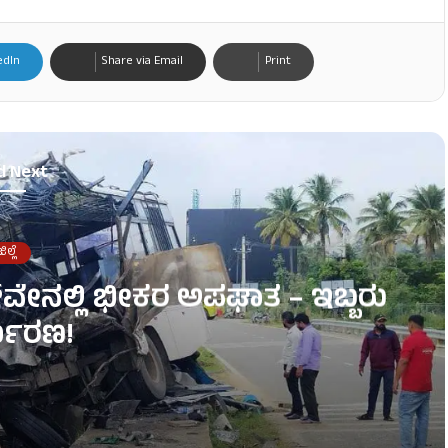
edIn
Share via Email
Print
d Next
ಿಲ್ಲೆ
್‌ವೇನಲ್ಲಿ ಭೀಕರ ಅಪಘಾತ – ಇಬ್ಬರು
್ಮರಣ!