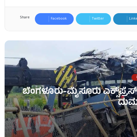
Share
Facebook
Twitter
Link
Rea
ಜ
ಬೆಂಗಳೂರು-ಮೈಸೂರು ಎಕ್ಸ್‌ಪ್ರೆಸ
ದುರ