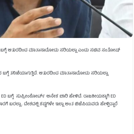
, ಆ ಬಗ್ಗೆ ಆತುರದಿಂದ ಮಾತಾನಾಡೋದು ಸರಿಯಲ್ಲಾ ಎಂದು ಸಚಿವ ಸಂತೋಷ್​
 ಬಗ್ಗೆ ತನಿಖೆಯಾಗುತ್ತಿದೆ. ಆತುರದಿಂದ ಮಾತಾನಾಡೋದು ಸರಿಯಲ್ಲಾ.
ಗ್ಗೆ ಸುಪ್ರೀಂಕೋರ್ಟ್ ಅನೇಕ ಬಾರಿ ಹೇಳಿದೆ. ರಾಜಕೀಯಕ್ಕಾಗಿ ED
 ಹೊರಗೆ ಬರಲ್ಲಾ.. ದೇಶದಲ್ಲಿ ಕಷ್ಟಗಳೇ ಇಲ್ಲಾ ಅಂತ ಬಿಜೆಪಿಯವರು ಹೇಳ್ತಿದ್ದಾರೆ