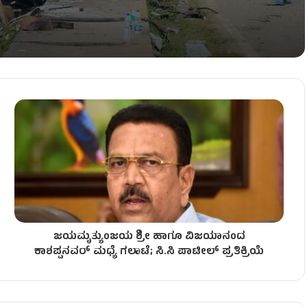
 – ಇಬ್ಬರು ದುರ್ಮರಣ!
ಕ್ತ ಸಾಗರ!
‌!
ಜಯಮೃತ್ಯುಂಜಯ ಶ್ರೀ ಹಾಗೂ ವಿಜಯಾನಂದ
ಿ – ಇಬ್ಬರು ಅಧಿಕಾರಿಗಳು ಲಾಕ್​​!
ಕಾಶಪ್ಪನವರ್​ ಮಧ್ಯೆ ಗಲಾಟೆ; ಸಿ.ಸಿ ಪಾಟೀಲ್​ ಪ್ರತಿಕ್ರಿಯೆ