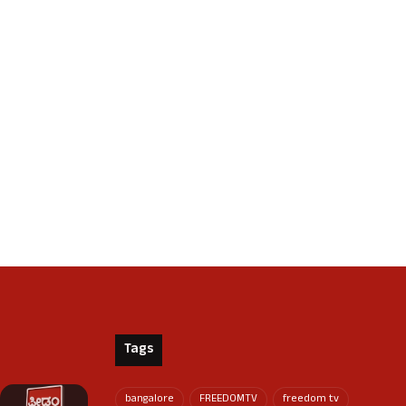
Tags
bangalore
FREEDOMTV
freedom tv