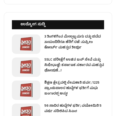
ಉದ್ಯೋಗ ಸುದ್ದಿ
3 ತಿಂಗಳಿಗಿಂತ ಮೇಲ್ಪಟ್ಟ ಮಗು ದತ್ತು ಪಡೆದ
ತಾಯಂದಿರಿಗೂ ಹೆರಿಗೆ ರಜೆ: ಸುಪ್ರೀಂ
ಕೋರ್ಟ್ ಮಹತ್ವದ ತೀರ್ಪು
SSLC ಪರೀಕ್ಷೆಗೆ ಉಚಿತ ಬಸ್ ಸೇವೆ ಮತ್ತು
ನಿಷೇಧಾಜ್ಞೆ: ಕರ್ನಾಟಕ ಸರ್ಕಾರದ ಮಹತ್ವದ
ಘೋಷಣೆ…!
ಶಿಕ್ಷಣ ಕ್ಷೇತ್ರದಲ್ಲಿ ನೇಮಕಾತಿ ಪರ್ವ; 1225
ಪ್ರಾಂಶುಪಾಲರ ಹುದ್ದೆಗಳ ಭರ್ತಿಗೆ ಮಧು
ಬಂಗಾರಪ್ಪ ಅಸ್ತು!
56 ಸಾವಿರ ಹುದ್ದೆಗಳ ಭರ್ತಿ; ವಯೋಮಿತಿ 5
ವರ್ಷ ಸಡಿಲಿಸಿದ ಸಿಎಂ!