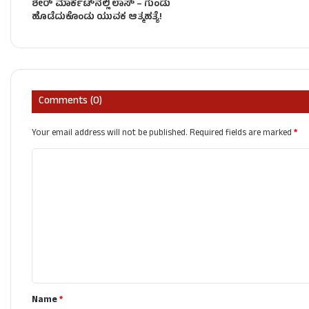
ಶೇರ್ ಮಾರ್ಕೆಟ್​ನಲ್ಲಿ ಲಾಸ್ – ಗುಂಡು
ಹೊಡೆದುಕೊಂಡು ಯುವಕ ಆತ್ಮಹತ್ಯೆ!
Comments (0)
Your email address will not be published.
Required fields are marked
*
C
o
m
m
e
n
t
Name
*
*