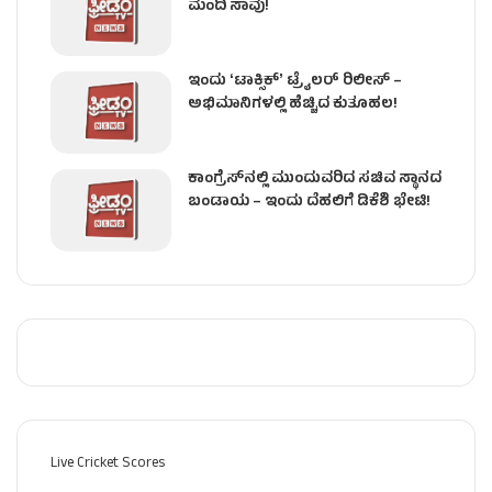
ಮಂದಿ ಸಾವು!
ಇಂದು ʻಟಾಕ್ಸಿಕ್ʼ ಟ್ರೈಲರ್ ರಿಲೀಸ್‌ –
ಅಭಿಮಾನಿಗಳಲ್ಲಿ ಹೆಚ್ಚಿದ ಕುತೂಹಲ!
ಕಾಂಗ್ರೆಸ್​ನಲ್ಲಿ ಮುಂದುವರಿದ ಸಚಿವ ಸ್ಥಾನದ
ಬಂಡಾಯ – ಇಂದು ದೆಹಲಿಗೆ ಡಿಕೆಶಿ ಭೇಟಿ!
Live Cricket Scores