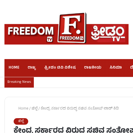
HOME
ರಾಜ್ಯ
ಫ್ರೀಡಂ ಟಿವಿ ವಿಶೇಷ
ರಾಜಕೀಯ
ಸಿನಿಮಾ
ದ
Breaking News
Home
/
ಜಿಲ್ಲೆ
/
ಕೇಂದ್ರ ಸರ್ಕಾರದ ವಿರುದ್ಧ ಸಚಿವ ಸಂತೋಷ್​ ಲಾಡ್​ ಕಿಡಿ
ಜಿಲ್ಲೆ
ಕೇಂದ್ರ ಸರ್ಕಾರದ ವಿರುದ್ಧ ಸಚಿವ ಸಂತೋಷ್​