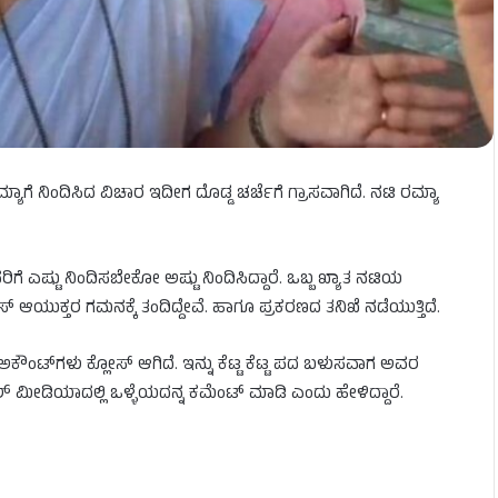
ಯಾಗೆ ನಿಂದಿಸಿದ ವಿಚಾರ ಇದೀಗ ದೊಡ್ಡ ಚರ್ಚೆಗೆ ಗ್ರಾಸವಾಗಿದೆ. ನಟಿ ರಮ್ಯಾ
ಎಷ್ಟು ನಿಂದಿಸಬೇಕೋ ಅಷ್ಟು ನಿಂದಿಸಿದ್ದಾರೆ. ಒಬ್ಬ ಖ್ಯಾತ ನಟಿಯ
​ ಆಯುಕ್ತರ ಗಮನಕ್ಕೆ ತಂದಿದ್ದೇವೆ. ಹಾಗೂ ಪ್ರಕರಣದ ತನಿಖೆ ನಡೆಯುತ್ತಿದೆ.
ಟ್​ಗಳು ಕ್ಲೋಸ್​ ಆಗಿದೆ. ಇನ್ನು ಕೆಟ್ಟ ಕೆಟ್ಟ ಪದ ಬಳುಸವಾಗ ಅವರ
ಯಲ್ ಮೀಡಿಯಾದಲ್ಲಿ ಒಳ್ಳೆಯದನ್ನ ಕಮೆಂಟ್ ಮಾಡಿ ಎಂದು ಹೇಳಿದ್ದಾರೆ.