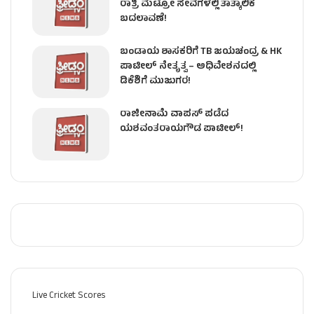
ರಾತ್ರಿ ಮೆಟ್ರೋ ಸೇವೆಗಳಲ್ಲಿ ತಾತ್ಕಾಲಿಕ
ಬದಲಾವಣೆ!
ಬಂಡಾಯ ಶಾಸಕರಿಗೆ TB ಜಯಚಂದ್ರ & HK
ಪಾಟೀಲ್ ನೇತೃತ್ವ – ಅಧಿವೇಶನದಲ್ಲಿ
ಡಿಕೆಶಿಗೆ ಮುಜುಗರ!
ರಾಜೀನಾಮೆ ವಾಪಸ್ ಪಡೆದ
ಯಶವಂತರಾಯಗೌಡ ಪಾಟೀಲ್‌!
Live Cricket Scores