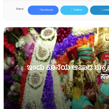
Share
Facebook
Twitter
Link
Rea
MY
ಇಂದು ಕೊನೆಯ ಆಷಾಢ ಶುಕ್ರವಾರ
ಸಾ
ಇಂದು ಕೊನೆಯ ಆಷಾಢ ಶುಕ್ರವಾರ – ಚಾಮುಂಡಿ ಬೆಟ್ಟದಲ್ಲಿ ಭ