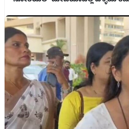
ಸೋಶಿಯಲ್​ ಮೀಡಿಯಾದಲ್ಲಿ ಒಳ್ಳೆಯ ಕಮೆಂಟ