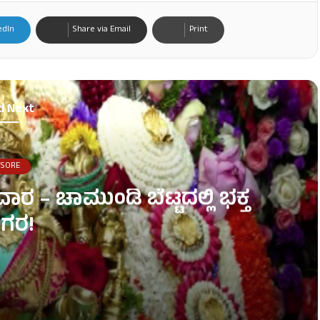
edIn
Share via Email
Print
d Next
SORE
 – ಚಾಮುಂಡಿ ಬೆಟ್ಟದಲ್ಲಿ ಭಕ್ತ
ಗರ!
ಕ್ತ ಸಾಗರ!