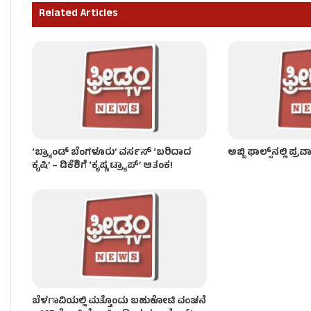
Related Articles
ಫ್ರೀಡಂ ಟಿವಿ ಬಿಗ್ ಇಂಪ್ಯಾಕ್ಟ್: ಗಣಿ ಇಲಾಖೆಗೆ ಸಿಎಂ ಡಿ.ಕೆ.
‘ಬ್ರ್ಯಾಂಡ್ ಬೆಂಗಳೂರು’ ವರ್ಸಸ್ ‘ಬರಿದಾದ
ಅಬ್ಬಿ ಫಾಲ್ಸ್​ನಲ್ಲಿ ಪ್
ಕೃಷಿ’ – ಡಿಕೆಶಿಗೆ ‘ಕೃಷ್ಣ ಟ್ರ್ಯಾಪ್’ ಆತಂಕ!
ಬೆಳಗಾವಿಯಲ್ಲಿ ಮತ್ತೊಂದು ಬಹುಕೋಟಿ ವಂಚನೆ