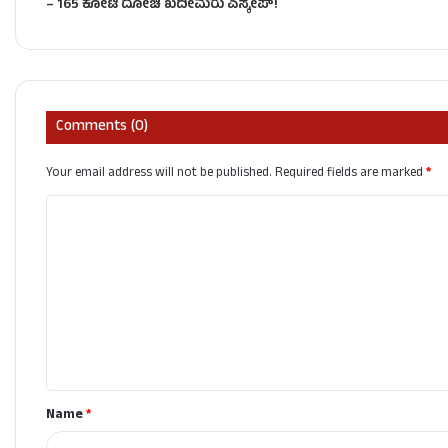
– 165 ಕೋಟಿ ದೋಚಿ ಖದೀಮರು ಎಸ್ಕೇಪ್!
Comments (0)
Your email address will not be published.
Required fields are marked
*
C
o
m
m
e
n
t
Name
*
*