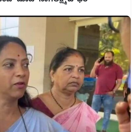
್​ ಮಾಡಿ- ನಾಗಲಕ್ಷ್ಮಿ ಚೌಧರಿ