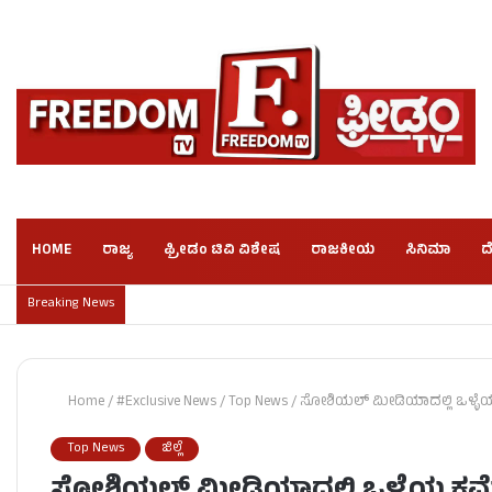
HOME
ರಾಜ್ಯ
ಫ್ರೀಡಂ ಟಿವಿ ವಿಶೇಷ
ರಾಜಕೀಯ
ಸಿನಿಮಾ
ದ
Breaking News
Home
/
#Exclusive News
/
Top News
/
ಸೋಶಿಯಲ್​ ಮೀಡಿಯಾದಲ್ಲಿ ಒಳ್ಳೆಯ 
Top News
ಜಿಲ್ಲೆ