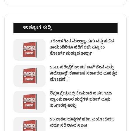
ಉದ್ಯೋಗ ಸುದ್ದಿ
3 ತಿಂಗಳಿಗಿಂತ ಮೇಲ್ಪಟ್ಟ ಮಗು ದತ್ತು ಪಡೆದ
ತಾಯಂದಿರಿಗೂ ಹೆರಿಗೆ ರಜೆ: ಸುಪ್ರೀಂ
ಕೋರ್ಟ್ ಮಹತ್ವದ ತೀರ್ಪು
SSLC ಪರೀಕ್ಷೆಗೆ ಉಚಿತ ಬಸ್ ಸೇವೆ ಮತ್ತು
ನಿಷೇಧಾಜ್ಞೆ: ಕರ್ನಾಟಕ ಸರ್ಕಾರದ ಮಹತ್ವದ
ಘೋಷಣೆ…!
ಶಿಕ್ಷಣ ಕ್ಷೇತ್ರದಲ್ಲಿ ನೇಮಕಾತಿ ಪರ್ವ; 1225
ಪ್ರಾಂಶುಪಾಲರ ಹುದ್ದೆಗಳ ಭರ್ತಿಗೆ ಮಧು
ಬಂಗಾರಪ್ಪ ಅಸ್ತು!
56 ಸಾವಿರ ಹುದ್ದೆಗಳ ಭರ್ತಿ; ವಯೋಮಿತಿ 5
ವರ್ಷ ಸಡಿಲಿಸಿದ ಸಿಎಂ!