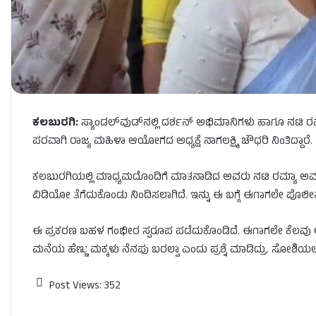
ಕಲಬುರಗಿ:
ಸ್ಯಾಂಡಲ್​ವುಡ್​ನಲ್ಲಿ ದರ್ಶನ್​ ಅಭಿಮಾನಿಗಳು ಹಾಗೂ ನಟಿ ರಮ್
ಪರವಾಗಿ ರಾಜ್ಯ ಮಹಿಳಾ ಆಯೋಗದ ಅಧ್ಯಕ್ಷೆ ನಾಗಲಕ್ಷ್ಮಿ ಚೌಧರಿ ನಿಂತಿದ್ದಾರೆ.
ಕಲಬುರಗಿಯಲ್ಲಿ ಮಾಧ್ಯಮದೊಂದಿಗೆ ಮಾತನಾಡಿದ ಅವರು ನಟಿ ರಮ್ಯಾ ಅವರಿಗೆ 
ವಿಡಿಯೋ ತೆಗೆದುಕೊಂಡು ನಿಂದಿಸಲಾಗಿದೆ. ಇನ್ನು ಈ ಬಗ್ಗೆ ಈಗಾಗಲೇ ಪೊಲೀಸ್
ಈ ಪ್ರಕರಣ ಬಹಳ ಗಂಭೀರ ಸ್ಪರೂಪ ಪಡೆದುಕೊಂಡಿದೆ. ಈಗಾಗಲೇ ಕೆಲವು ಅಕೌಂ
ಮನೆಯ ಹೆಣ್ಣು ಮಕ್ಕಳು ನೆನಪು ಬರಲ್ವಾ ಎಂದು ಪ್ರಶ್ನೆ ಮಾಡಿದ್ರು. ಸೋಶಿ
Post Views:
352