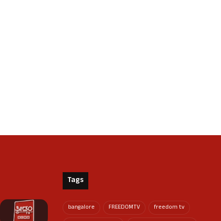
Tags
bangalore
FREEDOMTV
freedom tv