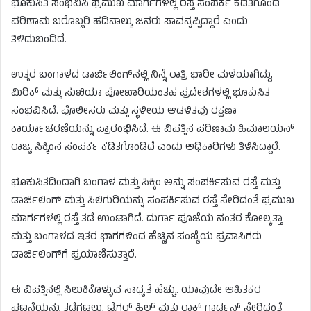
ಭೂಕುಸಿತ ಸಂಭವಿಸಿ ಪ್ರಮುಖ ಮಾರ್ಗಗಳಲ್ಲಿ ರಸ್ತೆ ಸಂಪರ್ಕ ಕಡಿತಗೊಂಡ
ಪರಿಣಾಮ ಬರೊಬ್ಬರಿ ಹದಿನಾಲ್ಕು ಜನರು ಸಾವನ್ನಪ್ಪಿದ್ದಾರೆ ಎಂದು
ತಿಳಿದುಬಂದಿದೆ.
ಉತ್ತರ ಬಂಗಾಳದ ಡಾರ್ಜಿಲಿಂಗ್‌ನಲ್ಲಿ ನಿನ್ನೆ ರಾತ್ರಿ ಭಾರೀ ಮಳೆಯಾಗಿದ್ದು,
ಮಿರಿಕ್ ಮತ್ತು ಸುಖಿಯಾ ಪೋಖಾರಿಯಂತಹ ಪ್ರದೇಶಗಳಲ್ಲಿ ಭೂಕುಸಿತ
ಸಂಭವಿಸಿದೆ. ಪೊಲೀಸರು ಮತ್ತು ಸ್ಥಳೀಯ ಆಡಳಿತವು ರಕ್ಷಣಾ
ಕಾರ್ಯಾಚರಣೆಯನ್ನು ಪ್ರಾರಂಭಿಸಿದೆ. ಈ ವಿಪತ್ತಿನ ಪರಿಣಾಮ ಹಿಮಾಲಯನ್
ರಾಜ್ಯ ಸಿಕ್ಕಿಂನ ಸಂಪರ್ಕ ಕಡಿತಗೊಂಡಿದೆ ಎಂದು ಅಧಿಕಾರಿಗಳು ತಿಳಿಸಿದ್ದಾರೆ.
ಭೂಕುಸಿತದಿಂದಾಗಿ ಬಂಗಾಳ ಮತ್ತು ಸಿಕ್ಕಿಂ ಅನ್ನು ಸಂಪರ್ಕಿಸುವ ರಸ್ತೆ ಮತ್ತು
ಡಾರ್ಜಿಲಿಂಗ್ ಮತ್ತು ಸಿಲಿಗುರಿಯನ್ನು ಸಂಪರ್ಕಿಸುವ ರಸ್ತೆ ಸೇರಿದಂತೆ ಪ್ರಮುಖ
ಮಾರ್ಗಗಳಲ್ಲಿ ರಸ್ತೆ ತಡೆ ಉಂಟಾಗಿದೆ. ದುರ್ಗಾ ಪೂಜೆಯ ನಂತರ ಕೋಲ್ಕತ್ತಾ
ಮತ್ತು ಬಂಗಾಳದ ಇತರ ಭಾಗಗಳಿಂದ ಹೆಚ್ಚಿನ ಸಂಖ್ಯೆಯ ಪ್ರವಾಸಿಗರು
ಡಾರ್ಜಿಲಿಂಗ್‌ಗೆ ಪ್ರಯಾಣಿಸುತ್ತಾರೆ.
ಈ ವಿಪತ್ತಿನಲ್ಲಿ ಸಿಲುಕಿಕೊಳ್ಳುವ ಸಾಧ್ಯತೆ ಹೆಚ್ಚು. ಯಾವುದೇ ಅಹಿತಕರ
ಘಟನೆಯನ್ನು ತಡೆಗಟ್ಟಲು, ಟೈಗರ್ ಹಿಲ್ ಮತ್ತು ರಾಕ್ ಗಾರ್ಡನ್ ಸೇರಿದಂತೆ