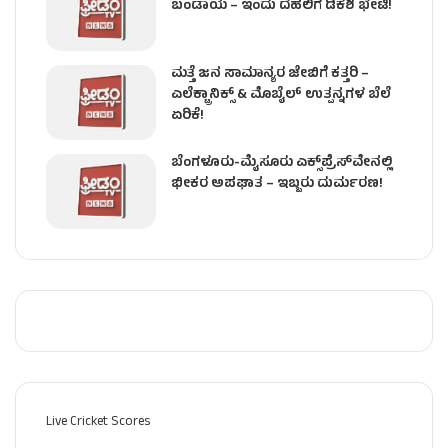
ಬಂಡಾಯ – ಇಂದು ದೆಹಲಿಗೆ ಡಿಕೆಶಿ ಭೇಟಿ!
ಮತ್ತೆ ಜನ ಸಾಮಾನ್ಯರ ಜೇಬಿಗೆ ಕತ್ತರಿ –
ಎಲೆಕ್ಟ್ರಾನಿಕ್ಸ್ & ಮೊಬೈಲ್ ಉತ್ಪನ್ನಗಳ ಬೆಲೆ
ಏರಿಕೆ!
ಬೆಂಗಳೂರು-ಮೈಸೂರು ಎಕ್ಸ್‌ಪ್ರೆಸ್‌ವೇನಲ್ಲಿ
ಭೀಕರ ಅಪಘಾತ – ಇಬ್ಬರು ದುರ್ಮರಣ!
Live Cricket Scores