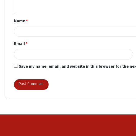
n
t
Name
*
*
Email
*
Save my name, email, and website in this browser for the ne