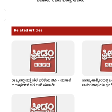
ನಡೆಸಲು ಸಚಿವ ಖಂಡ್ರೆ ಆದೇಶ
ಕರ್ನಾಟಕದಲ್ಲಿ ಮುಂಗಾರು ಚುರುಕು – 3 ಜಿಲ್ಲೆಗಳಿಗೆ ನಾಳೆ ಆ
Related Articles
ತಮಿಳುನಾಡಿಗೆ 3,000 ಕ್ಯೂಸೆಕ್‌ ನೀರು ಹರಿಸಲು CWRC ಆದ
ರಾಜ್ಯದಲ್ಲಿ ಮತ್ತೆ ಬೆಲೆ ಏರಿಕೆಯ ಬಿಸಿ – ಮಸಾಲೆ
ಜಮ್ಮು-ಕಾಶ್ಮೀರದಲ್ಲಿ
ಪದಾರ್ಥಗಳ ದರ ಭಾರಿ ದುಬಾರಿ!
ಅಮರನಾಥ ಯಾತ್ರಿಕರಿ