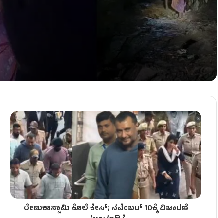
ರೇಣುಕಾಸ್ವಾಮಿ ಕೊಲೆ ಕೇಸ್; ನವೆಂಬರ್ 10ಕ್ಕೆ ವಿಚಾರಣೆ