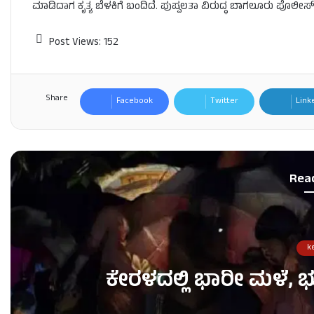
ಮಾಡಿದಾಗ ಕೃತ್ಯ ಬೆಳಕಿಗೆ ಬಂದಿದೆ. ಪುಷ್ಪಲತಾ ವಿರುದ್ಧ ಬಾಗಲೂರು ಪೊಲೀಸ
Post Views:
152
Share
Facebook
Twitter
Link
Rea
k
ಕೇರಳದಲ್ಲಿ ಭಾರೀ ಮಳೆ, 