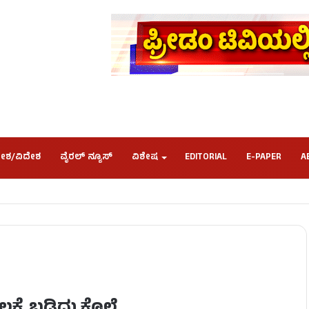
ೇಶ/ವಿದೇಶ
ವೈರಲ್ ನ್ಯೂಸ್
ವಿಶೇಷ
EDITORIAL
E-PAPER
A