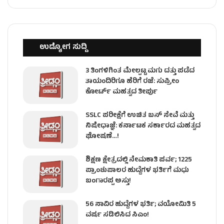
ಉದ್ಯೋಗ ಸುದ್ದಿ
3 ತಿಂಗಳಿಗಿಂತ ಮೇಲ್ಪಟ್ಟ ಮಗು ದತ್ತು ಪಡೆದ
ತಾಯಂದಿರಿಗೂ ಹೆರಿಗೆ ರಜೆ: ಸುಪ್ರೀಂ
ಕೋರ್ಟ್ ಮಹತ್ವದ ತೀರ್ಪು
SSLC ಪರೀಕ್ಷೆಗೆ ಉಚಿತ ಬಸ್ ಸೇವೆ ಮತ್ತು
ನಿಷೇಧಾಜ್ಞೆ: ಕರ್ನಾಟಕ ಸರ್ಕಾರದ ಮಹತ್ವದ
ಘೋಷಣೆ…!
ಶಿಕ್ಷಣ ಕ್ಷೇತ್ರದಲ್ಲಿ ನೇಮಕಾತಿ ಪರ್ವ; 1225
ಪ್ರಾಂಶುಪಾಲರ ಹುದ್ದೆಗಳ ಭರ್ತಿಗೆ ಮಧು
ಬಂಗಾರಪ್ಪ ಅಸ್ತು!
56 ಸಾವಿರ ಹುದ್ದೆಗಳ ಭರ್ತಿ; ವಯೋಮಿತಿ 5
ವರ್ಷ ಸಡಿಲಿಸಿದ ಸಿಎಂ!