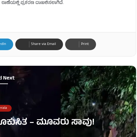
್ ಠಾಣೆಯಲ್ಲಿ ಪ್ರಕರಣ ದಾಖಲಿಸಲಾಗಿದೆ.
edIn
Share via Email
Print
d Next
erala
ಭೂಕುಸಿತ – ಮೂವರು ಸಾವು!