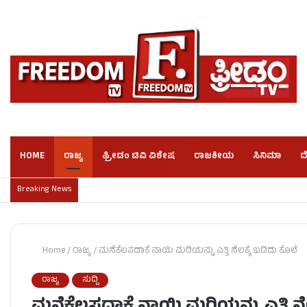
HOME
ರಾಜ್ಯ
ಫ್ರೀಡಂ ಟಿವಿ ವಿಶೇಷ
ರಾಜಕೀಯ
ಸಿನಿಮಾ
ದ
Breaking News
Home
/
ರಾಜ್ಯ
/
ಮನೆಕೆಲಸದಾಕೆ ನಾಯಿ ಮರಿಯನ್ನು ಎತ್ತಿ ನೆಲಕ್ಕೆ ಬಡಿದು ಕೊಲೆ
ರಾಜ್ಯ
ಸುದ್ದಿ