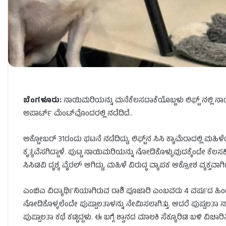
ಬೆಂಗಳೂರು
:
ನಾಯಿಮರಿಯನ್ನು
ಮನೆಕೆಲಸದಾಕೆಯೊಬ್ಬಳು
ಲಿಫ್ಟ್
​​
ನಲ್ಲಿ
ನಾ
ಅಪಾರ್ಟ್
​​​
ಮೆಂಟ್
ವೊಂದರಲ್ಲಿ
ನಡೆದಿದೆ
..
ಅಕ್ಟೋಬರ್ 31ರಂದು ಘಟನೆ ನಡೆದಿದ್ದು, ಲಿಫ್ಟ್‌ನ ಸಿಸಿ ಕ್ಯಾಮೆರಾದಲ್ಲಿ
ಕೃತ್ಯವೆಸಗಿದ್ದಾಳೆ
.
ಪುಟ್ಟ
ನಾಯಿಮರಿಯನ್ನು
ನೋಡಿಕೊಳ್ಳುವುದಕ್ಕೆಂದೇ
ಕೆಲಸಕ್ಕ
ಸಿಸಿಟಿವಿ
ದೃಶ್ಯ
ವೈರಲ್
​
ಆಗಿದ್ದು
,
ಮಹಿಳೆ
ವಿರುದ್ಧ
ವ್ಯಾಪಕ
ಆಕ್ರೋಶ
ವ್ಯಕ್ತವಾಗಿ
ಎಂಬಿಎ
ವಿದ್ಯಾರ್ಥಿನಿಯಾಗಿರುವ
ರಾಶಿ
ಪೂಜಾರಿ
ಎಂಬವರು
4
ವರ್ಷದ
ಹಿಂ
ನೋಡಿಕೊಳ್ಳಲೆಂದೇ
ಪುಷ್ಪಾಲತಾಳನ್ನು
ನೇಮಿಸಲಾಗಿತ್ತು
.
ಆದರೆ
ಪುಷ್ಪಲತಾ
ನ
ಪುಷ್ಪಾಲತಾ ಕಥೆ ಕಟ್ಟಿದ್ದಳು. ಈ ಬಗ್ಗೆ ಶ್ವಾನದ ಮಾಲಕಿ ಸೆಕ್ಯೂರಿಟಿ ಬಳಿ 