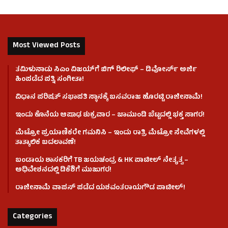
Most Viewed Posts
ತಮಿಳುನಾಡು ಸಿಎಂ ವಿಜಯ್‌ಗೆ ಬಿಗ್ ರಿಲೀಫ್ – ಡಿವೋರ್ಸ್ ಅರ್ಜಿ
ಹಿಂಪಡೆದ ಪತ್ನಿ ಸಂಗೀತಾ!
ವಿಧಾನ ಪರಿಷತ್ ಸಭಾಪತಿ ಸ್ಥಾನಕ್ಕೆ ಬಸವರಾಜ ಹೊರಟ್ಟಿ ರಾಜೀನಾಮೆ!
ಇಂದು ಕೊನೆಯ ಆಷಾಢ ಶುಕ್ರವಾರ – ಚಾಮುಂಡಿ ಬೆಟ್ಟದಲ್ಲಿ ಭಕ್ತ ಸಾಗರ!
ಮೆಟ್ರೋ ಪ್ರಯಾಣಿಕರೇ ಗಮನಿಸಿ – ಇಂದು ರಾತ್ರಿ ಮೆಟ್ರೋ ಸೇವೆಗಳಲ್ಲಿ
ತಾತ್ಕಾಲಿಕ ಬದಲಾವಣೆ!
ಬಂಡಾಯ ಶಾಸಕರಿಗೆ TB ಜಯಚಂದ್ರ & HK ಪಾಟೀಲ್ ನೇತೃತ್ವ –
ಅಧಿವೇಶನದಲ್ಲಿ ಡಿಕೆಶಿಗೆ ಮುಜುಗರ!
ರಾಜೀನಾಮೆ ವಾಪಸ್ ಪಡೆದ ಯಶವಂತರಾಯಗೌಡ ಪಾಟೀಲ್‌!
Categories