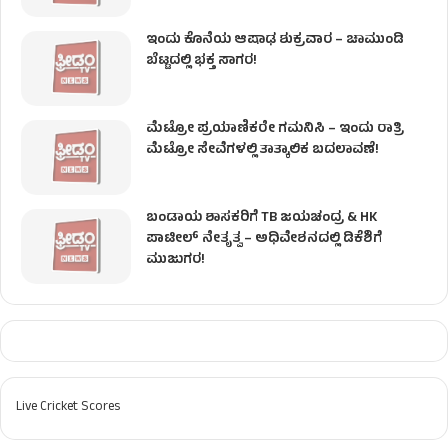
ಇಂದು ಕೊನೆಯ ಆಷಾಢ ಶುಕ್ರವಾರ – ಚಾಮುಂಡಿ
ಬೆಟ್ಟದಲ್ಲಿ ಭಕ್ತ ಸಾಗರ!
ಮೆಟ್ರೋ ಪ್ರಯಾಣಿಕರೇ ಗಮನಿಸಿ – ಇಂದು ರಾತ್ರಿ
ಮೆಟ್ರೋ ಸೇವೆಗಳಲ್ಲಿ ತಾತ್ಕಾಲಿಕ ಬದಲಾವಣೆ!
ಬಂಡಾಯ ಶಾಸಕರಿಗೆ TB ಜಯಚಂದ್ರ & HK
ಪಾಟೀಲ್ ನೇತೃತ್ವ – ಅಧಿವೇಶನದಲ್ಲಿ ಡಿಕೆಶಿಗೆ
ಮುಜುಗರ!
Live Cricket Scores