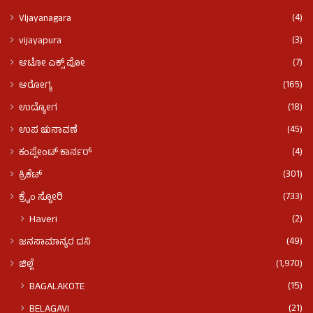
(4)
VIjayanagara
(3)
vijayapura
(7)
ಆಟೋ ಎಕ್ಸ್ ಪೋ
(165)
ಆರೋಗ್ಯ
(18)
ಉದ್ಯೋಗ
(45)
ಉಪ ಚುನಾವಣೆ
(4)
ಕಂಪ್ಲೇಂಟ್ ಕಾರ್ನರ್
(301)
ಕ್ರಿಕೆಟ್
(733)
ಕ್ರೈಂ ಸ್ಟೋರಿ
(2)
Haveri
(49)
ಜನಸಾಮಾನ್ಯರ ದನಿ
(1,970)
ಜಿಲ್ಲೆ
(15)
BAGALAKOTE
(21)
BELAGAVI