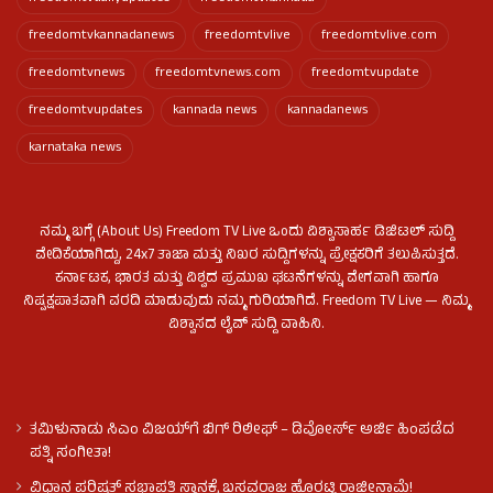
freedomtvkannadanews
freedomtvlive
freedomtvlive.com
freedomtvnews
freedomtvnews.com
freedomtvupdate
freedomtvupdates
kannada news
kannadanews
karnataka news
ನಮ್ಮ ಬಗ್ಗೆ (About Us) Freedom TV Live ಒಂದು ವಿಶ್ವಾಸಾರ್ಹ ಡಿಜಿಟಲ್ ಸುದ್ದಿ
ವೇದಿಕೆಯಾಗಿದ್ದು, 24x7 ತಾಜಾ ಮತ್ತು ನಿಖರ ಸುದ್ದಿಗಳನ್ನು ಪ್ರೇಕ್ಷಕರಿಗೆ ತಲುಪಿಸುತ್ತದೆ.
ಕರ್ನಾಟಕ, ಭಾರತ ಮತ್ತು ವಿಶ್ವದ ಪ್ರಮುಖ ಘಟನೆಗಳನ್ನು ವೇಗವಾಗಿ ಹಾಗೂ
ನಿಷ್ಪಕ್ಷಪಾತವಾಗಿ ವರದಿ ಮಾಡುವುದು ನಮ್ಮ ಗುರಿಯಾಗಿದೆ. Freedom TV Live — ನಿಮ್ಮ
ವಿಶ್ವಾಸದ ಲೈವ್ ಸುದ್ದಿ ವಾಹಿನಿ.
ತಮಿಳುನಾಡು ಸಿಎಂ ವಿಜಯ್‌ಗೆ ಬಿಗ್ ರಿಲೀಫ್ – ಡಿವೋರ್ಸ್ ಅರ್ಜಿ ಹಿಂಪಡೆದ
ಪತ್ನಿ ಸಂಗೀತಾ!
ವಿಧಾನ ಪರಿಷತ್ ಸಭಾಪತಿ ಸ್ಥಾನಕ್ಕೆ ಬಸವರಾಜ ಹೊರಟ್ಟಿ ರಾಜೀನಾಮೆ!