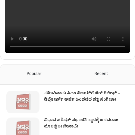
Popular
Recent
ತಮಿಳುನಾಡು ಸಿಎಂ ವಿಜಯ್‌ಗೆ ಬಿಗ್ ರಿಲೀಫ್ –
ಡಿವೋರ್ಸ್ ಅರ್ಜಿ ಹಿಂಪಡೆದ ಪತ್ನಿ ಸಂಗೀತಾ!
ವಿಧಾನ ಪರಿಷತ್ ಸಭಾಪತಿ ಸ್ಥಾನಕ್ಕೆ ಬಸವರಾಜ
ಹೊರಟ್ಟಿ ರಾಜೀನಾಮೆ!