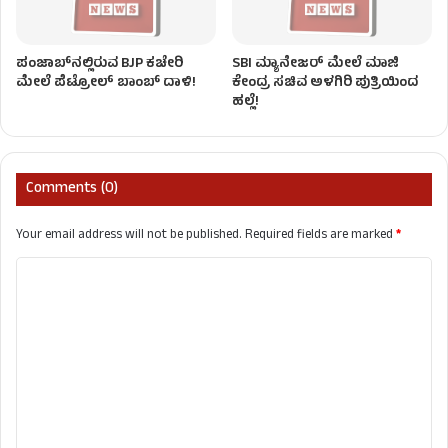
ಪಂಜಾಬ್‌ನಲ್ಲಿರುವ BJP ಕಚೇರಿ
SBI ಮ್ಯಾನೇಜರ್‌ ಮೇಲೆ ಮಾಜಿ
ಮೇಲೆ ಪೆಟ್ರೋಲ್ ಬಾಂಬ್ ದಾಳಿ!
ಕೇಂದ್ರ ಸಚಿವ ಅಳಗಿರಿ ಪುತ್ರಿಯಿಂದ
ಹಲ್ಲೆ!
Comments (0)
Your email address will not be published.
Required fields are marked
*
C
o
m
m
e
n