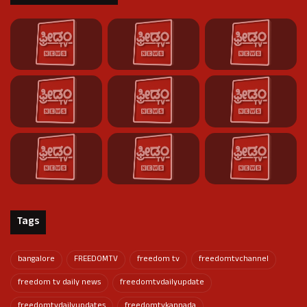
Tags
bangalore
FREEDOMTV
freedom tv
freedomtvchannel
freedom tv daily news
freedomtvdailyupdate
freedomtvdailyupdates
freedomtvkannada