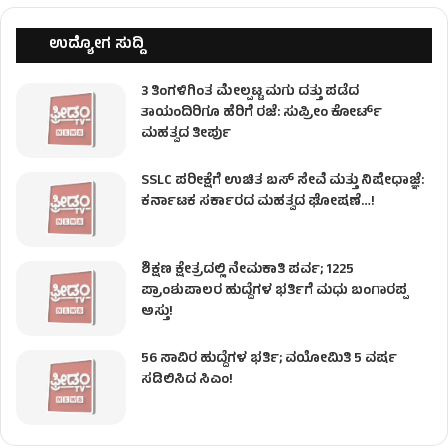
ಉದ್ಯೋಗ ಸುದ್ದಿ
3 ತಿಂಗಳಿಗಿಂತ ಮೇಲ್ಪಟ್ಟ ಮಗು ದತ್ತು ಪಡೆದ
ತಾಯಂದಿರಿಗೂ ಹೆರಿಗೆ ರಜೆ: ಸುಪ್ರೀಂ ಕೋರ್ಟ್
ಮಹತ್ವದ ತೀರ್ಪು
SSLC ಪರೀಕ್ಷೆಗೆ ಉಚಿತ ಬಸ್ ಸೇವೆ ಮತ್ತು ನಿಷೇಧಾಜ್ಞೆ:
ಕರ್ನಾಟಕ ಸರ್ಕಾರದ ಮಹತ್ವದ ಘೋಷಣೆ…!
ಶಿಕ್ಷಣ ಕ್ಷೇತ್ರದಲ್ಲಿ ನೇಮಕಾತಿ ಪರ್ವ; 1225
ಪ್ರಾಂಶುಪಾಲರ ಹುದ್ದೆಗಳ ಭರ್ತಿಗೆ ಮಧು ಬಂಗಾರಪ್ಪ
ಅಸ್ತು!
56 ಸಾವಿರ ಹುದ್ದೆಗಳ ಭರ್ತಿ; ವಯೋಮಿತಿ 5 ವರ್ಷ
ಸಡಿಲಿಸಿದ ಸಿಎಂ!