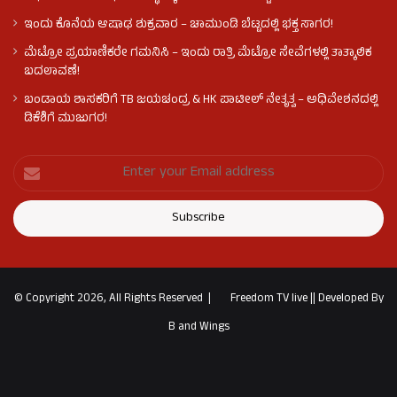
ಇಂದು ಕೊನೆಯ ಆಷಾಢ ಶುಕ್ರವಾರ – ಚಾಮುಂಡಿ ಬೆಟ್ಟದಲ್ಲಿ ಭಕ್ತ ಸಾಗರ!
ಮೆಟ್ರೋ ಪ್ರಯಾಣಿಕರೇ ಗಮನಿಸಿ – ಇಂದು ರಾತ್ರಿ ಮೆಟ್ರೋ ಸೇವೆಗಳಲ್ಲಿ ತಾತ್ಕಾಲಿಕ
ಬದಲಾವಣೆ!
ಬಂಡಾಯ ಶಾಸಕರಿಗೆ TB ಜಯಚಂದ್ರ & HK ಪಾಟೀಲ್ ನೇತೃತ್ವ – ಅಧಿವೇಶನದಲ್ಲಿ
ಡಿಕೆಶಿಗೆ ಮುಜುಗರ!
© Copyright 2026, All Rights Reserved |
Freedom TV live
||
Developed By
B and Wings