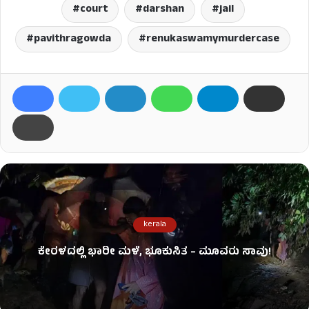
court
darshan
jail
pavithragowda
renukaswamymurdercase
kerala
ಕೇರಳದಲ್ಲಿ ಭಾರೀ ಮಳೆ, ಭೂಕುಸಿತ – ಮೂವರು ಸಾವು!