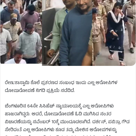
ರೇಣುಕಾಸ್ವಾಮಿ
ಕೊಲೆ
ಪ್ರಕರಣದ
ಸಂಬಂಧ
ಇಂದು
ಎಲ್ಲ
ಆರೋಪಿಗಳ
ದೋಷಾರೋಪಣೆ
ನಿಗದಿ
ಪ್ರಕ್ರಿಯೆ
ನಡೆದಿದೆ
.
ಬೆಂಗಳೂರಿನ
64
ನೇ
ಸಿಸಿಹೆಚ್
​
ನ್ಯಾಯಾಲಯಕ್ಕೆ
ಎಲ್ಲ
ಆರೋಪಿಗಳು
ಹಾಜರಾಗಿದ್ದರು
.
ಆದರೆ, ದೋಷಾರೋಪಣೆ ಓದಿ ಮುಗಿಸಿದ ನಂತರ
ವಿಚಾರಣೆಯನ್ನು ನವೆಂಬರ್ 10ಕ್ಕೆ ಮುಂದೂಡಲಾಗಿದೆ.
ದರ್ಶನ್
,
ಪವಿತ್ರಾ ಗೌಡ
ಸೇರಿದಂತೆ ಎಲ್ಲ ಆರೋಪಿಗಳು ಕೂಡ ತಮ್ಮ ಮೇಲಿನ ಆರೋಪಗಳನ್ನು