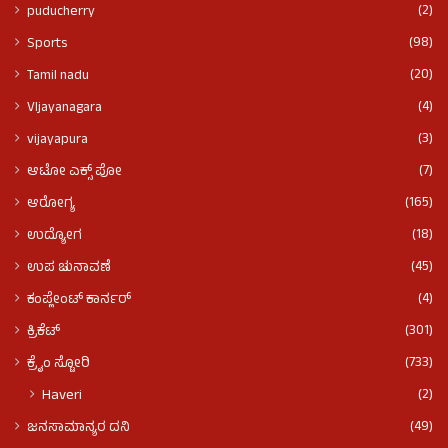
(2)
puducherry
(98)
Sports
(20)
Tamil nadu
(4)
VIjayanagara
(3)
vijayapura
(7)
ಆಟೋ ಎಕ್ಸ್ ಪೋ
(165)
ಆರೋಗ್ಯ
(18)
ಉದ್ಯೋಗ
(45)
ಉಪ ಚುನಾವಣೆ
(4)
ಕಂಪ್ಲೇಂಟ್ ಕಾರ್ನರ್
(301)
ಕ್ರಿಕೆಟ್
(733)
ಕ್ರೈಂ ಸ್ಟೋರಿ
(2)
Haveri
(49)
ಜನಸಾಮಾನ್ಯರ ದನಿ