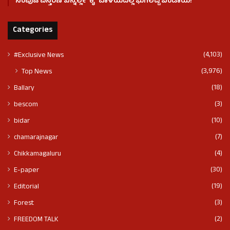
ಸಂಪುಟ ವಿಸ್ತರಣೆ ಬೆನ್ನಲ್ಲೇ ʻಕೈʼ ಪಾಳಯದಲ್ಲಿ ಭುಗಿಲೆದ್ದ ಬಂಡಾಯ!
Categories
(4,103)
#Exclusive News
(3,976)
Top News
(18)
Ballary
(3)
bescom
(10)
bidar
(7)
chamarajnagar
(4)
Chikkamagaluru
(30)
E-paper
(19)
Editorial
(3)
Forest
(2)
FREEDOM TALK