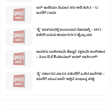
ಏರ್ ಇಂಡಿಯಾ ವಿಮಾನ 300 ಅಡಿ ಕುಸಿತ – 12
ಜನರಿಗೆ ಗಾಯ!
ʻಕೈʼ​ ಪಾಳಯದಲ್ಲಿ ಬಂಡಾಯದ ರೋಷಾಗ್ನಿ – KPCC
ಕಚೇರಿ ಎದುರು ಕಾರ್ಯಕರ್ತರ ಹೈಡ್ರಾಮಾ!
ಶಾಸಕರು ರಾಜೀನಾಮೆ ಕೊಟ್ಟರೆ ತಕ್ಷಣವೇ ಅಂಗೀಕಾರ
– ಸಿಎಂ ಡಿ.ಕೆ.ಶಿವಕುಮಾರ್ ಖಡಕ್ ವಾರ್ನಿಂಗ್!
ʻಕೈʼ ಸರ್ಕಾರದ ನೂತನ ಸಚಿವರಿಗೆ ಒಲಿದ ಖಾತೆಗಳು –
ಯಾರಿಗೆ ಯಾವ ಖಾತೆ? ಇಲ್ಲಿದೆ ಸಂಭಾವ್ಯ ಪಟ್ಟಿ!