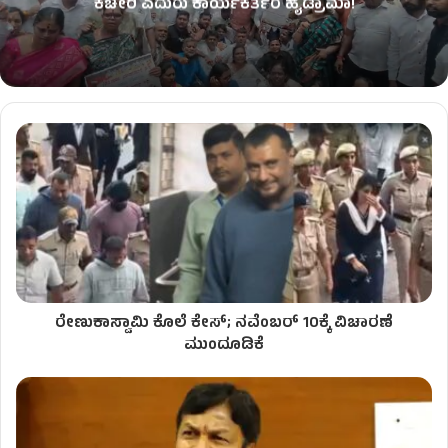
ಕಚೇರಿ ಎದುರು ಕಾರ್ಯಕರ್ತರ ಹೈಡ್ರಾಮಾ!
ರೇಣುಕಾಸ್ವಾಮಿ ಕೊಲೆ ಕೇಸ್; ನವೆಂಬರ್ 10ಕ್ಕೆ ವಿಚಾರಣೆ
ಮುಂದೂಡಿಕೆ