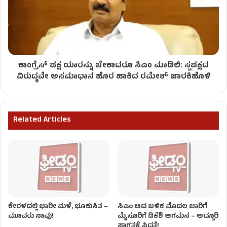
ಕಾಂಗ್ರೆಸ್ ಪಕ್ಷ ಯಾರನ್ನು ಬೇಕಾದರೂ ಸಿಎಂ ಮಾಡಿಲಿ: ಸ್ವಪಕ್ಷದ
ವಿರುದ್ಧವೇ ಅಸಮಾಧಾನ ಹೊರ ಹಾಕಿದ ರಮೇಶ್​​ ಜಾರಕಿಹೊಳಿ
Related Articles
ಕೇರಳದಲ್ಲಿ ಭಾರೀ ಮಳೆ, ಭೂಕುಸಿತ –
ಸಿಎಂ ಆದ ಬಳಿಕ ಮೊದಲ ಬಾರಿಗೆ
ಮೂವರು ಸಾವು!
ಮೈಸೂರಿಗೆ ಡಿಕೆಶಿ ಆಗಮನ – ಅದ್ದೂರಿ
ಸ್ವಾಗತಕ್ಕೆ ಸಿದ್ಧತೆ!