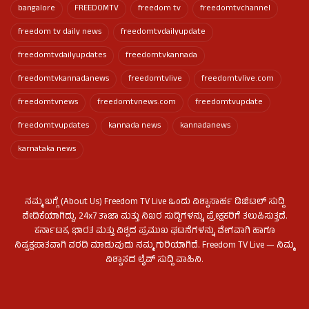
bangalore
FREEDOMTV
freedom tv
freedomtvchannel
freedom tv daily news
freedomtvdailyupdate
freedomtvdailyupdates
freedomtvkannada
freedomtvkannadanews
freedomtvlive
freedomtvlive.com
freedomtvnews
freedomtvnews.com
freedomtvupdate
freedomtvupdates
kannada news
kannadanews
karnataka news
ನಮ್ಮ ಬಗ್ಗೆ (About Us) Freedom TV Live ಒಂದು ವಿಶ್ವಾಸಾರ್ಹ ಡಿಜಿಟಲ್ ಸುದ್ದಿ
ವೇದಿಕೆಯಾಗಿದ್ದು, 24x7 ತಾಜಾ ಮತ್ತು ನಿಖರ ಸುದ್ದಿಗಳನ್ನು ಪ್ರೇಕ್ಷಕರಿಗೆ ತಲುಪಿಸುತ್ತದೆ.
ಕರ್ನಾಟಕ, ಭಾರತ ಮತ್ತು ವಿಶ್ವದ ಪ್ರಮುಖ ಘಟನೆಗಳನ್ನು ವೇಗವಾಗಿ ಹಾಗೂ
ನಿಷ್ಪಕ್ಷಪಾತವಾಗಿ ವರದಿ ಮಾಡುವುದು ನಮ್ಮ ಗುರಿಯಾಗಿದೆ. Freedom TV Live — ನಿಮ್ಮ
ವಿಶ್ವಾಸದ ಲೈವ್ ಸುದ್ದಿ ವಾಹಿನಿ.