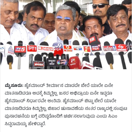
ಮೈಸೂರು
:
ಹೈಕಮಾಂಡ್
​
ತೀರ್ಮಾನ
ಮಾಡದೇ
ಬೇರೆ
ಯಾರೇ
ಏನೇ
ಮಾತನಾಡಿದರೂ
ಅದಕ್ಕೆ
ಕಿಮ್ಮತ್ತಿಲ್ಲ
.
ಜನರ
ಅಭಿಪ್ರಾಯ
ಏನೇ
ಇದ್ದರೂ
ಹೈಕಮಾಂಡ್
​
ನಿರ್ಧಾರವೇ
ಅಂತಿಮ
.
ಹೈಕಮಾಂಡ್​ ಬಿಟ್ಟು ಬೇರೆ ಯಾರೇ
ಮಾತನಾಡಿದರೂ ಕಿಮ್ಮತ್ತಿಲ್ಲ, ಬಿಹಾರ ಚುನಾವಣೆಯ ನಂತರ ರಾಜ್ಯದಲ್ಲಿ ಸಂಪುಟ
ಪುನಾರಚನೆಯ ಬಗ್ಗೆ ವರಿಷ್ಠರೊಂದಿಗೆ ಚರ್ಚಿಸಲಾಗುವುದು ಎಂದು ಸಿಎಂ
ಸಿದ್ದರಾಮಯ್ಯ ಹೇಳಿದ್ದಾರೆ.