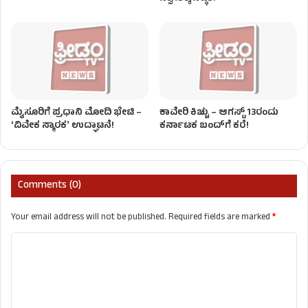
ಮೈಸೂರಿಗೆ ಪ್ರಧಾನಿ ಮೋದಿ ಭೇಟಿ –
ಕಾವೇರಿ ಕಿಚ್ಚು – ಆಗಸ್ಟ್​ 13ರಂದು
ʻವಿವೇಕ ಸ್ಮಾರಕʼ ಉದ್ಘಾಟನೆ!
ಕರ್ನಾಟಕ ಬಂದ್​ಗೆ ಕರೆ!
Comments (0)
Your email address will not be published.
Required fields are marked
*
C
o
m
m