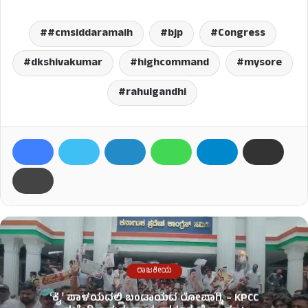
#cmsiddaramaih
bjp
Congress
dkshivakumar
highcommand
mysore
rahulgandhi
ರಾಜಕೀಯ
ʻಕೈʼ​ ಪಾಳಯದಲ್ಲಿ ಬಂಡಾಯದ ರೋಷಾಗ್ನಿ – KPCC