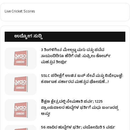
Live Cricket Scores
ಉದ್ಯೋಗ ಸುದ್ದಿ
3 ತಿಂಗಳಿಗಿಂತ ಮೇಲ್ಪಟ್ಟ ಮಗು ದತ್ತು ಪಡೆದ
ತಾಯಂದಿರಿಗೂ ಹೆರಿಗೆ ರಜೆ: ಸುಪ್ರೀಂ ಕೋರ್ಟ್
ಮಹತ್ವದ ತೀರ್ಪು
SSLC ಪರೀಕ್ಷೆಗೆ ಉಚಿತ ಬಸ್ ಸೇವೆ ಮತ್ತು ನಿಷೇಧಾಜ್ಞೆ:
ಕರ್ನಾಟಕ ಸರ್ಕಾರದ ಮಹತ್ವದ ಘೋಷಣೆ…!
ಶಿಕ್ಷಣ ಕ್ಷೇತ್ರದಲ್ಲಿ ನೇಮಕಾತಿ ಪರ್ವ; 1225
ಪ್ರಾಂಶುಪಾಲರ ಹುದ್ದೆಗಳ ಭರ್ತಿಗೆ ಮಧು ಬಂಗಾರಪ್ಪ
ಅಸ್ತು!
56 ಸಾವಿರ ಹುದ್ದೆಗಳ ಭರ್ತಿ; ವಯೋಮಿತಿ 5 ವರ್ಷ