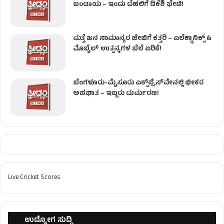
ಬಂಡಾಯ – ಇಂದು ದೆಹಲಿಗೆ ಡಿಕೆಶಿ ಭೇಟಿ!
ಮತ್ತೆ ಜನ ಸಾಮಾನ್ಯರ ಜೇಬಿಗೆ ಕತ್ತರಿ – ಎಲೆಕ್ಟ್ರಾನಿಕ್ಸ್ &
ಮೊಬೈಲ್ ಉತ್ಪನ್ನಗಳ ಬೆಲೆ ಏರಿಕೆ!
ಬೆಂಗಳೂರು-ಮೈಸೂರು ಎಕ್ಸ್‌ಪ್ರೆಸ್‌ವೇನಲ್ಲಿ ಭೀಕರ
ಅಪಘಾತ – ಇಬ್ಬರು ದುರ್ಮರಣ!
Live Cricket Scores
ಉದ್ಯೋಗ ಸುದ್ದಿ