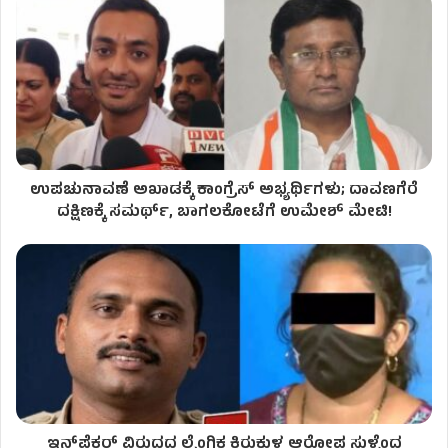
ಉಪಚುನಾವಣೆ ಅಖಾಡಕ್ಕೆ ಕಾಂಗ್ರೆಸ್ ಅಭ್ಯರ್ಥಿಗಳು; ದಾವಣಗೆರೆ
ದಕ್ಷಿಣಕ್ಕೆ ಸಮರ್ಥ್, ಬಾಗಲಕೋಟೆಗೆ ಉಮೇಶ್ ಮೇಟಿ!
ಇನ್ಸ್‌ಪೆಕ್ಟರ್ ವಿರುದ್ಧದ ಲೈಂಗಿಕ ಕಿರುಕುಳ ಆರೋಪ ಸುಳ್ಳೆಂದ