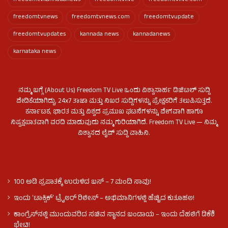
freedomtvkannadanews
freedomtvlive
freedomtvlive.com
freedomtvnews
freedomtvnews.com
freedomtvupdate
freedomtvupdates
kannada news
kannadanews
karnataka news
ನಮ್ಮ ಬಗ್ಗೆ (About Us) Freedom TV Live ಒಂದು ವಿಶ್ವಾಸಾರ್ಹ ಡಿಜಿಟಲ್ ಸುದ್ದಿ
ವೇದಿಕೆಯಾಗಿದ್ದು, 24x7 ತಾಜಾ ಮತ್ತು ನಿಖರ ಸುದ್ದಿಗಳನ್ನು ಪ್ರೇಕ್ಷಕರಿಗೆ ತಲುಪಿಸುತ್ತದೆ.
ಕರ್ನಾಟಕ, ಭಾರತ ಮತ್ತು ವಿಶ್ವದ ಪ್ರಮುಖ ಘಟನೆಗಳನ್ನು ವೇಗವಾಗಿ ಹಾಗೂ
ನಿಷ್ಪಕ್ಷಪಾತವಾಗಿ ವರದಿ ಮಾಡುವುದು ನಮ್ಮ ಗುರಿಯಾಗಿದೆ. Freedom TV Live — ನಿಮ್ಮ
ವಿಶ್ವಾಸದ ಲೈವ್ ಸುದ್ದಿ ವಾಹಿನಿ.
100 ಅಡಿ ಪ್ರಪಾತಕ್ಕೆ ಉರುಳಿದ ಬಸ್‌ – 7 ಮಂದಿ ಸಾವು!
ಇಂದು ʻಟಾಕ್ಸಿಕ್ʼ ಟ್ರೈಲರ್ ರಿಲೀಸ್‌ – ಅಭಿಮಾನಿಗಳಲ್ಲಿ ಹೆಚ್ಚಿದ ಕುತೂಹಲ!
ಕಾಂಗ್ರೆಸ್​ನಲ್ಲಿ ಮುಂದುವರಿದ ಸಚಿವ ಸ್ಥಾನದ ಬಂಡಾಯ – ಇಂದು ದೆಹಲಿಗೆ ಡಿಕೆಶಿ
ಭೇಟಿ!