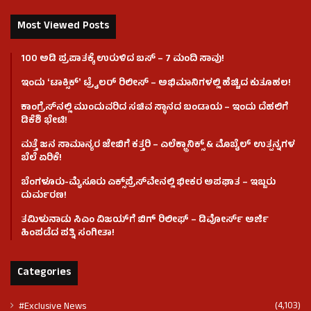
Most Viewed Posts
100 ಅಡಿ ಪ್ರಪಾತಕ್ಕೆ ಉರುಳಿದ ಬಸ್‌ – 7 ಮಂದಿ ಸಾವು!
ಇಂದು ʻಟಾಕ್ಸಿಕ್ʼ ಟ್ರೈಲರ್ ರಿಲೀಸ್‌ – ಅಭಿಮಾನಿಗಳಲ್ಲಿ ಹೆಚ್ಚಿದ ಕುತೂಹಲ!
ಕಾಂಗ್ರೆಸ್​ನಲ್ಲಿ ಮುಂದುವರಿದ ಸಚಿವ ಸ್ಥಾನದ ಬಂಡಾಯ – ಇಂದು ದೆಹಲಿಗೆ
ಡಿಕೆಶಿ ಭೇಟಿ!
ಮತ್ತೆ ಜನ ಸಾಮಾನ್ಯರ ಜೇಬಿಗೆ ಕತ್ತರಿ – ಎಲೆಕ್ಟ್ರಾನಿಕ್ಸ್ & ಮೊಬೈಲ್ ಉತ್ಪನ್ನಗಳ
ಬೆಲೆ ಏರಿಕೆ!
ಬೆಂಗಳೂರು-ಮೈಸೂರು ಎಕ್ಸ್‌ಪ್ರೆಸ್‌ವೇನಲ್ಲಿ ಭೀಕರ ಅಪಘಾತ – ಇಬ್ಬರು
ದುರ್ಮರಣ!
ತಮಿಳುನಾಡು ಸಿಎಂ ವಿಜಯ್‌ಗೆ ಬಿಗ್ ರಿಲೀಫ್ – ಡಿವೋರ್ಸ್ ಅರ್ಜಿ
ಹಿಂಪಡೆದ ಪತ್ನಿ ಸಂಗೀತಾ!
Categories
(4,103)
#Exclusive News