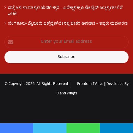
ಮತ್ತೆ ಜನ ಸಾಮಾನ್ಯರ ಜೇಬಿಗೆ ಕತ್ತರಿ – ಎಲೆಕ್ಟ್ರಾನಿಕ್ಸ್ & ಮೊಬೈಲ್ ಉತ್ಪನ್ನಗಳ ಬೆಲೆ
ಏರಿಕೆ!
ಬೆಂಗಳೂರು-ಮೈಸೂರು ಎಕ್ಸ್‌ಪ್ರೆಸ್‌ವೇನಲ್ಲಿ ಭೀಕರ ಅಪಘಾತ – ಇಬ್ಬರು ದುರ್ಮರಣ!
© Copyright 2026, All Rights Reserved |
Freedom TV live
||
Developed By
B and Wings