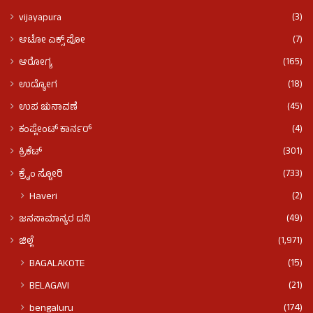
(3)
vijayapura
(7)
ಆಟೋ ಎಕ್ಸ್ ಪೋ
(165)
ಆರೋಗ್ಯ
(18)
ಉದ್ಯೋಗ
(45)
ಉಪ ಚುನಾವಣೆ
(4)
ಕಂಪ್ಲೇಂಟ್ ಕಾರ್ನರ್
(301)
ಕ್ರಿಕೆಟ್
(733)
ಕ್ರೈಂ ಸ್ಟೋರಿ
(2)
Haveri
(49)
ಜನಸಾಮಾನ್ಯರ ದನಿ
(1,971)
ಜಿಲ್ಲೆ
(15)
BAGALAKOTE
(21)
BELAGAVI
(174)
bengaluru