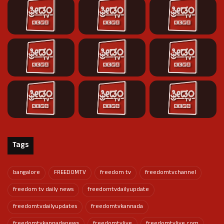
Tags
bangalore
FREEDOMTV
freedom tv
freedomtvchannel
freedom tv daily news
freedomtvdailyupdate
freedomtvdailyupdates
freedomtvkannada