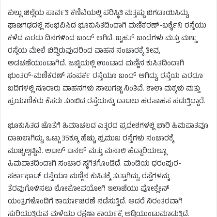
ಕುಲ್ಲು ಜಿಲ್ಲೆಯ ಪಾರ್ವತಿ ಕಣಿವೆಯಲ್ಲಿ ಪರಿಸ್ಥಿತಿ ಮತ್ತಷ್ಟು ಬಿಗಡಾಯಿಸಿದ್ದು,
ಘಾಟಿಗಢದಲ್ಲಿ ಸಂಭವಿಸಿದ ಭೂಕುಸಿತದಿಂದಾಗಿ ಮಣಿಕರಣ್-ಬರ್ಶೈನಿ ರಸ್ತೆಯು
ಕಳೆದ ಎರಡು ದಿನಗಳಿಂದ ಬಂದ್ ಆಗಿದೆ. ಬೃಹತ್ ಬಂಡೆಗಳು ಮತ್ತು ಮಣ್ಣು
ರಸ್ತೆಯ ಮೇಲೆ ಬಿದ್ದಿರುವುದರಿಂದ ವಾಹನ ಸಂಚಾರಕ್ಕೆ ತೀವ್ರ
ಅಡಚಣೆಯುಂಟಾಗಿದೆ. ಜಚ್ನಿಯಲ್ಲಿ ಉಂಟಾದ ಮಣ್ಣಿನ ಕುಸಿತದಿಂದಾಗಿ
ಭುಂತರ್-ಮಣಿಕರಣ್ ಸಂಪರ್ಕ ರಸ್ತೆಯೂ ಬಂದ್ ಆಗಿದ್ದು, ರಸ್ತೆಯ ಎರಡೂ
ಬದಿಗಳಲ್ಲಿ ನೂರಾರು ವಾಹನಗಳು ಸಾಲುಗಟ್ಟಿ ನಿಂತಿವೆ. ಶಾಲಾ ಮಕ್ಕಳು ಮತ್ತು
ಪ್ರಯಾಣಿಕರು ಕೆಸರು ತುಂಬಿದ ರಸ್ತೆಯನ್ನು ದಾಟಲು ಹರಸಾಹಸ ಪಡುತ್ತಿದ್ದಾರೆ.
ಭೂಕುಸಿತದ ಜೊತೆಗೆ ಹಿಮಾಚಲದ ಎತ್ತರದ ಪ್ರದೇಶಗಳಲ್ಲಿ ಭಾರಿ ಹಿಮಪಾತವೂ
ದಾಖಲಾಗಿದ್ದು, ಒಟ್ಟು 35ಕ್ಕೂ ಹೆಚ್ಚು ಪ್ರಮುಖ ರಸ್ತೆಗಳು ಸಂಚಾರಕ್ಕೆ
ಮುಚ್ಚಲ್ಪಟ್ಟಿವೆ. ಅಟಲ್ ಟನಲ್ ಮತ್ತು ಮನಾಲಿ ಹೆದ್ದಾರಿಯಲ್ಲೂ
ಹಿಮಪಾತದಿಂದಾಗಿ ಸಂಚಾರ ಸ್ಥಗಿತಗೊಂಡಿದೆ. ಮಂಡಿಯ ಧರಂಪುರ-
ಸರ್ಕಾಘಾಟ್ ರಸ್ತೆಯೂ ಮಣ್ಣಿನ ಕುಸಿತಕ್ಕೆ ತುತ್ತಾಗಿದ್ದು, ರಸ್ತೆಗಳನ್ನು
ತೆರವುಗೊಳಿಸಲು ಲೋಕೋಪಯೋಗಿ ಇಲಾಖೆಯು ಪೋಕ್ಲೇನ್
ಯಂತ್ರಗಳೊಂದಿಗೆ ಕಾರ್ಯಾಚರಣೆ ನಡೆಸುತ್ತಿದೆ. ಆದರೆ ನಿರಂತರವಾಗಿ
ಸುರಿಯುತ್ತಿರುವ ಮಳೆಯು ರಕ್ಷಣಾ ಕಾರ್ಯಕ್ಕೆ ಅಡ್ಡಿಯುಂಟುಮಾಡುತ್ತಿದೆ.