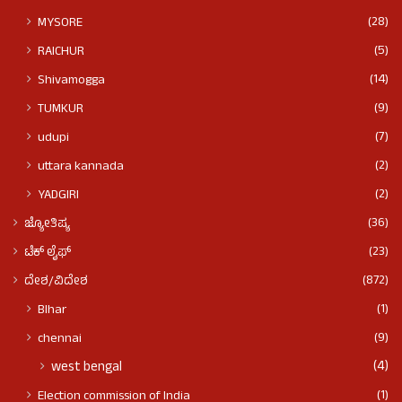
(28)
MYSORE
(5)
RAICHUR
(14)
Shivamogga
(9)
TUMKUR
(7)
udupi
(2)
uttara kannada
(2)
YADGIRI
(36)
ಜ್ಯೋತಿಷ್ಯ
(23)
ಟೆಕ್ ಲೈಫ್
(872)
ದೇಶ/ವಿದೇಶ
(1)
BIhar
(9)
chennai
(4)
west bengal
(1)
Election commission of India