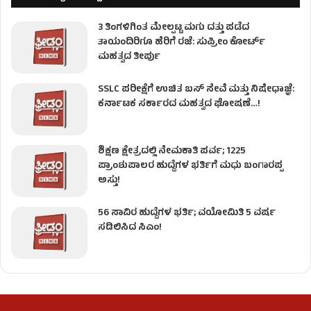
3 ತಿಂಗಳಿಗಿಂತ ಮೇಲ್ಪಟ್ಟ ಮಗು ದತ್ತು ಪಡೆದ
ತಾಯಂದಿರಿಗೂ ಹೆರಿಗೆ ರಜೆ: ಸುಪ್ರೀಂ ಕೋರ್ಟ್
ಮಹತ್ವದ ತೀರ್ಪು
SSLC ಪರೀಕ್ಷೆಗೆ ಉಚಿತ ಬಸ್ ಸೇವೆ ಮತ್ತು ನಿಷೇಧಾಜ್ಞೆ:
ಕರ್ನಾಟಕ ಸರ್ಕಾರದ ಮಹತ್ವದ ಘೋಷಣೆ…!
ಶಿಕ್ಷಣ ಕ್ಷೇತ್ರದಲ್ಲಿ ನೇಮಕಾತಿ ಪರ್ವ; 1225
ಪ್ರಾಂಶುಪಾಲರ ಹುದ್ದೆಗಳ ಭರ್ತಿಗೆ ಮಧು ಬಂಗಾರಪ್ಪ
ಅಸ್ತು!
56 ಸಾವಿರ ಹುದ್ದೆಗಳ ಭರ್ತಿ; ವಯೋಮಿತಿ 5 ವರ್ಷ
ಸಡಿಲಿಸಿದ ಸಿಎಂ!