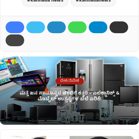
kannada news
kannadanews
ದೇಶ/ವಿದೇಶ
ಮತ್ತೆ ಜನ ಸಾಮಾನ್ಯರ ಜೇಬಿಗೆ ಕತ್ತರಿ – ಎಲೆಕ್ಟ್ರಾನಿಕ್ಸ್ &
ಮೊಬೈಲ್ ಉತ್ಪನ್ನಗಳ ಬೆಲೆ ಏರಿಕೆ!