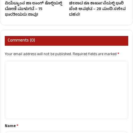
ವಿಯೆಟ್ನಾಂನ ಹಾ ಲಾಂಗ್ ಕೊಲ್ಲಿಯಲ್ಲಿ
ಚೀನಾದ ಶೂ ಕಾರ್ಖಾನೆಯಲ್ಲಿ ಭಾರಿ
ದೋಣಿ ಮುಳುಗಡೆ – 15
ಬೆಂಕಿ ಅವಘಡ – 28 ಮಂದಿ ಸಜೀವ
ಭಾರತೀಯರು ಸಾವು!
ದಹನ!
Comments (0)
Your email address will not be published.
Required fields are marked
*
C
o
m
m
e
n
t
Name
*
*