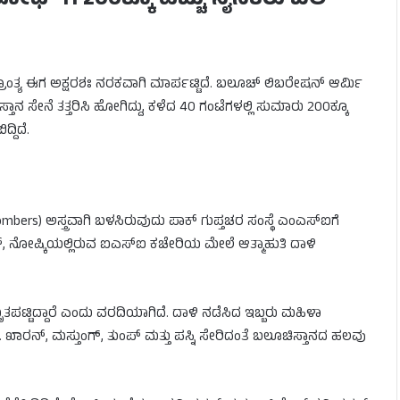
್’ಗೆ 200ಕ್ಕೂ ಹೆಚ್ಚು ಸೈನಿಕರು ಬಲಿ
್ರಾಂತ್ಯ ಈಗ ಅಕ್ಷರಶಃ ನರಕವಾಗಿ ಮಾರ್ಪಟ್ಟಿದೆ. ಬಲೂಚ್ ಲಿಬರೇಷನ್ ಆರ್ಮಿ
ನ ಸೇನೆ ತತ್ತರಿಸಿ ಹೋಗಿದ್ದು, ಕಳೆದ 40 ಗಂಟೆಗಳಲ್ಲಿ ಸುಮಾರು 200ಕ್ಕೂ
್ದಿದೆ.
bers) ಅಸ್ತ್ರವಾಗಿ ಬಳಸಿರುವುದು ಪಾಕ್ ಗುಪ್ತಚರ ಸಂಸ್ಥೆ ಎಂಎಸ್‌ಐಗೆ
, ನೋಷ್ಕಿಯಲ್ಲಿರುವ ಐಎಸ್‌ಐ ಕಚೇರಿಯ ಮೇಲೆ ಆತ್ಮಾಹುತಿ ದಾಳಿ
ಟ್ಟಿದ್ದಾರೆ ಎಂದು ವರದಿಯಾಗಿದೆ. ದಾಳಿ ನಡೆಸಿದ ಇಬ್ಬರು ಮಹಿಳಾ
ಾರನ್, ಮಸ್ತುಂಗ್, ತುಂಪ್ ಮತ್ತು ಪಸ್ನಿ ಸೇರಿದಂತೆ ಬಲೂಚಿಸ್ತಾನದ ಹಲವು