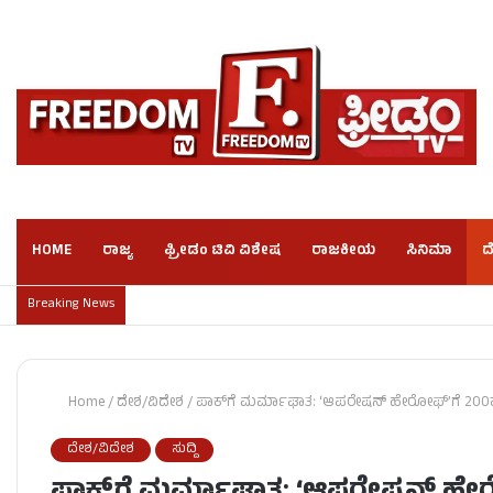
HOME
ರಾಜ್ಯ
ಫ್ರೀಡಂ ಟಿವಿ ವಿಶೇಷ
ರಾಜಕೀಯ
ಸಿನಿಮಾ
ದ
Breaking News
Home
/
ದೇಶ/ವಿದೇಶ
/
ಪಾಕ್‌ಗೆ ಮರ್ಮಾಘಾತ: ‘ಆಪರೇಷನ್ ಹೇರೋಫ್’ಗೆ 200ಕ್ಕೂ
ದೇಶ/ವಿದೇಶ
ಸುದ್ದಿ