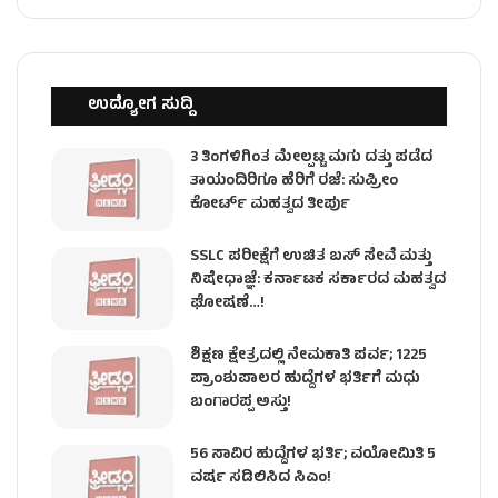
ಉದ್ಯೋಗ ಸುದ್ದಿ
3 ತಿಂಗಳಿಗಿಂತ ಮೇಲ್ಪಟ್ಟ ಮಗು ದತ್ತು ಪಡೆದ
ತಾಯಂದಿರಿಗೂ ಹೆರಿಗೆ ರಜೆ: ಸುಪ್ರೀಂ
ಕೋರ್ಟ್ ಮಹತ್ವದ ತೀರ್ಪು
SSLC ಪರೀಕ್ಷೆಗೆ ಉಚಿತ ಬಸ್ ಸೇವೆ ಮತ್ತು
ನಿಷೇಧಾಜ್ಞೆ: ಕರ್ನಾಟಕ ಸರ್ಕಾರದ ಮಹತ್ವದ
ಘೋಷಣೆ…!
ಶಿಕ್ಷಣ ಕ್ಷೇತ್ರದಲ್ಲಿ ನೇಮಕಾತಿ ಪರ್ವ; 1225
ಪ್ರಾಂಶುಪಾಲರ ಹುದ್ದೆಗಳ ಭರ್ತಿಗೆ ಮಧು
ಬಂಗಾರಪ್ಪ ಅಸ್ತು!
56 ಸಾವಿರ ಹುದ್ದೆಗಳ ಭರ್ತಿ; ವಯೋಮಿತಿ 5
ವರ್ಷ ಸಡಿಲಿಸಿದ ಸಿಎಂ!