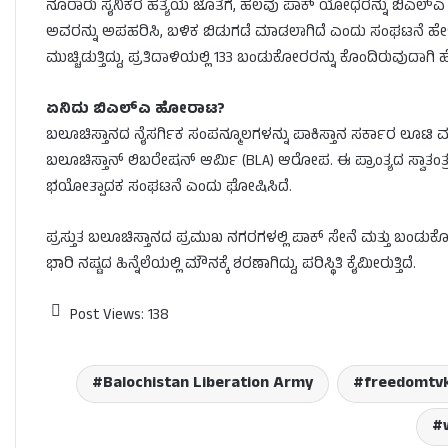
ನೂರಾರು ಸೈನಿಕರ ಹತ್ಯೆಯ ಜೊತೆಗೆ, ಹಲವು ಪಾಕ್ ಯೋಧರನ್ನು ಬಿಎಲ್‌ಎ ಸೆ
ಅವರನ್ನು ಅಪಹರಿಸಿ, ಬಳಿಕ ಬಿಡುಗಡೆ ಮಾಡಲಾಗಿದೆ ಎಂದು ಸಂಘಟನೆ ಹೇಳಿಕೊಂ
ಮುಚ್ಚಿಡುತ್ತಿದ್ದು, ಪ್ರತಿದಾಳಿಯಲ್ಲಿ 133 ಬಂಡುಕೋರರನ್ನು ಕೊಂದಿರುವುದಾಗಿ 
ಏನಿದು ಬಿಎಲ್‌ಎ ಹೋರಾಟ?
ಬಲೂಚಿಸ್ತಾನದ ನೈಸರ್ಗಿಕ ಸಂಪನ್ಮೂಲಗಳನ್ನು ಪಾಕಿಸ್ತಾನ ಸರ್ಕಾರ ಲೂಟಿ ಮಾ
ಬಲೂಚಿಸ್ತಾನ್ ಲಿಬರೇಷನ್ ಆರ್ಮಿ (BLA) ಆರೋಪ. ಈ ಪ್ರಾಂತ್ಯದ ಸ್ವಾತಂತ್ರ್
ಭಯೋತ್ಪಾದಕ ಸಂಘಟನೆ ಎಂದು ಘೋಷಿಸಿದೆ.
ಪ್ರಸ್ತುತ ಬಲೂಚಿಸ್ತಾನದ ಪ್ರಮುಖ ನಗರಗಳಲ್ಲಿ ಪಾಕ್ ಸೇನೆ ಮತ್ತು ಬಂಡುಕ
ಭಾರಿ ನಷ್ಟದ ಹಿನ್ನೆಲೆಯಲ್ಲಿ ಮೌನಕ್ಕೆ ಶರಣಾಗಿದ್ದು, ಪರಿಸ್ಥಿತಿ ಕೈಮೀರುತ್ತಿದೆ.
Post Views:
138
Balochistan Liberation Army
freedomtv