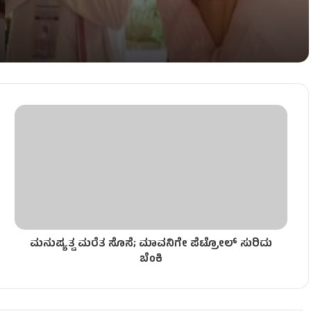
ಟನೆ!
ಮಿಕರು ಸಾವು!
ಮನುಷ್ಯತ್ವ ಮರೆತ ಸೊಸೆ; ಮಾವನಿಗೇ ಪೆಟ್ರೋಲ್ ಸುರಿದು
ಬೆಂಕಿ