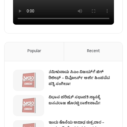
Popular
Recent
ತಮಿಳುನಾಡು ಸಿಎಂ ವಿಜಯ್‌ಗೆ ಬಿಗ್
ರಿಲೀಫ್ – ಡಿವೋರ್ಸ್ ಅರ್ಜಿ ಹಿಂಪಡೆದ
ಪತ್ನಿ ಸಂಗೀತಾ!
ವಿಧಾನ ಪರಿಷತ್ ಸಭಾಪತಿ ಸ್ಥಾನಕ್ಕೆ
ಬಸವರಾಜ ಹೊರಟ್ಟಿ ರಾಜೀನಾಮೆ!
ಇಂದು ಕೊನೆಯ ಆಷಾಢ ಶುಕ್ರವಾರ –