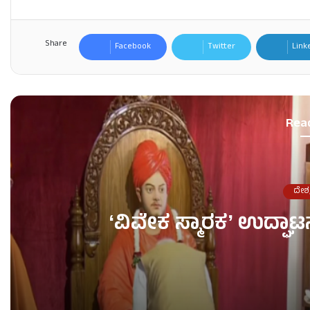
Share
Facebook
Twitter
Link
Rea
ದೇಶ
ʻವಿವೇಕ ಸ್ಮಾರಕʼ ಉದ್ಘಾಟ