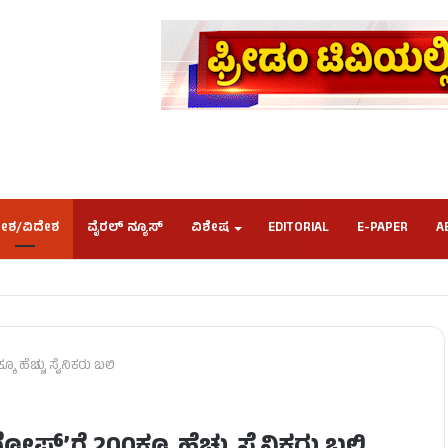
ೇಶ/ವಿದೇಶ
ವೈರಲ್ ನ್ಯೂಸ್
ವಿಶೇಷ
EDITORIAL
E-PAPER
A
 ಹೆಚ್ಚು ಸೈನಿಕರು ಬಲಿ