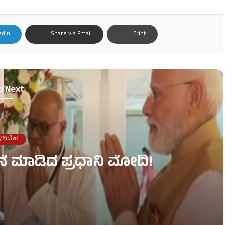
edIn
Share via Email
Print
d Next
/ವಿದೇಶ
ನೆ ಮಾಡಿದ ಪ್ರಧಾನಿ ಮೋದಿ!