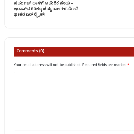
ಹರ್ಮುಜ್ ದಾಳಿಗೆ ಅಮೆರಿಕ ಸೇಡು –
ಇರಾನ್‌ನ 80ಕ್ಕೂ ಹೆಚ್ಚು ತಾಣಗಳ ಮೇಲೆ
ಭೀಕರ ಏರ್‌ಸ್ಟ್ರೈಕ್‌!
Comments (0)
Your email address will not be published.
Required fields are marked
*
C
o
m
m
e
n
t