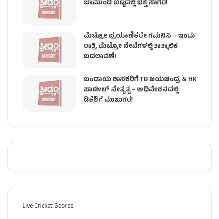
ಚಾಮುಂಡಿ ಬೆಟ್ಟದಲ್ಲಿ ಭಕ್ತ ಸಾಗರ!
ಮೆಟ್ರೋ ಪ್ರಯಾಣಿಕರೇ ಗಮನಿಸಿ – ಇಂದು
ರಾತ್ರಿ ಮೆಟ್ರೋ ಸೇವೆಗಳಲ್ಲಿ ತಾತ್ಕಾಲಿಕ
ಬದಲಾವಣೆ!
ಬಂಡಾಯ ಶಾಸಕರಿಗೆ TB ಜಯಚಂದ್ರ & HK
ಪಾಟೀಲ್ ನೇತೃತ್ವ – ಅಧಿವೇಶನದಲ್ಲಿ
ಡಿಕೆಶಿಗೆ ಮುಜುಗರ!
Live Cricket Scores