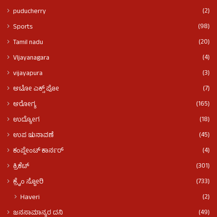
(2)
puducherry
(98)
Sports
(20)
Tamil nadu
(4)
VIjayanagara
(3)
vijayapura
(7)
ಆಟೋ ಎಕ್ಸ್ ಪೋ
(165)
ಆರೋಗ್ಯ
(18)
ಉದ್ಯೋಗ
(45)
ಉಪ ಚುನಾವಣೆ
(4)
ಕಂಪ್ಲೇಂಟ್ ಕಾರ್ನರ್
(301)
ಕ್ರಿಕೆಟ್
(733)
ಕ್ರೈಂ ಸ್ಟೋರಿ
(2)
Haveri
(49)
ಜನಸಾಮಾನ್ಯರ ದನಿ