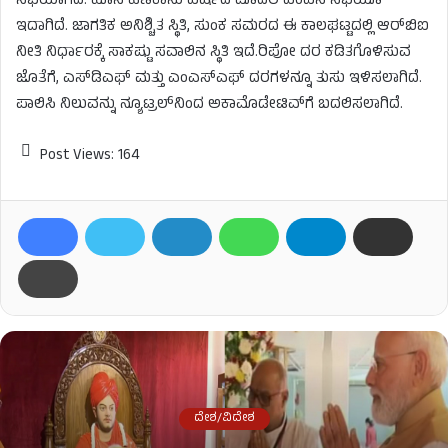
ಸಭೆಯಾಗಿದೆ. ಹೊಸ ಹಣಕಾಸು ವರ್ಷದ ಮೊದಲ ಎಂಪಿಸಿ ಸಭೆಯೂ
ಇದಾಗಿದೆ. ಜಾಗತಿಕ ಅನಿಶ್ಚಿತ ಸ್ಥಿತಿ, ಸುಂಕ ಸಮರದ ಈ ಕಾಲಘಟ್ಟದಲ್ಲಿ ಆರ್​​ಬಿಐ
ನೀತಿ ನಿರ್ಧಾರಕ್ಕೆ ಸಾಕಷ್ಟು ಸವಾಲಿನ ಸ್ಥಿತಿ ಇದೆ.ರಿಪೋ ದರ ಕಡಿತಗೊಳಿಸುವ
ಜೊತೆಗೆ, ಎಸ್​​ಡಿಎಫ್ ಮತ್ತು ಎಂಎಸ್​​ಎಫ್ ದರಗಳನ್ನೂ ತುಸು ಇಳಿಸಲಾಗಿದೆ.
ಪಾಲಿಸಿ ನಿಲುವನ್ನು ನ್ಯೂಟ್ರಲ್​​ನಿಂದ ಅಕಾಮೊಡೇಟಿವ್​​ಗೆ ಬದಲಿಸಲಾಗಿದೆ.
Post Views:
164
ದೇಶ/ವಿದೇಶ