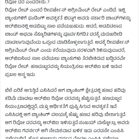
ರಿಪೋ ದರ ಎಂದರೇನು..?
ರಿಪೋ ರೇಟ್ ಎಂದರೆ ರೀಪರ್ಚೇಸ್ ಅಗ್ರೀಮೆಂಟ್ ರೇಟ್ ಎಂದಿದೆ. ಇಲ್ಲಿ
ಬ್ಯಾಂಕುಗಳಿಗೆ ಫಂಡಿಂಗ್ ಅವಶ್ಯಕತೆ ಬಿದ್ದಾಗ ಅವರು ಸರ್ಕಾರಿ ಬಾಂಡ್​​ಗಳನ್ನು
ಆರ್​​ಬಿಐನಲ್ಲಿ ಅಡವಿಟ್ಟು ಸಾಲ ಪಡೆಯಬಹುದು. ಆದರೆ, ಅಡವಿಡಲಾದ
ಬಾಂಡ್ ಅಥವಾ ಸೆಕ್ಯೂರಿಟಿಗಳನ್ನು ಪೂರ್ವನಿಗದಿತ ದರಕ್ಕೆ ಮರುಖರೀದಿ
ಮಾಡಲಾಗುವುದೆಂದು ಒಪ್ಪಂದ ಮಾಡಿಕೊಳ್ಳಲಾಗುತ್ತದೆ. ಅದಕ್ಕೆ ರೀಪರ್ಚೇಸ್
ಅಗ್ರೀಮೆಂಟ್ ರೇಟ್ ಎಂದು ಕರೆಯುವುದು.ಸರಳವಾಗಿ ತಿಳಿಸುವುದಾದರೆ,
ಆರ್​​ಬಿಐನಿಂದ ಸಾಲ ಪಡೆಯಲು ಬ್ಯಾಂಕುಗಳು ತೆರಬೇಕಿರುವ ಬಡ್ಡಿದರವೇ
ರಿಪೋ ರೇಟ್. ಹಣದುಬ್ಬರವನ್ನು ನಿಯಂತ್ರಿಸಲು ಆರ್​​ಬಿಐ ಬಳಿ ಇರುವ
ಪ್ರಬಲ ಅಸ್ತ್ರ ಇದು.
ಬೆಲೆ ಏರಿಕೆ ಆಗುತ್ತಿದೆ ಎನಿಸಿದರೆ ಆಗ ಬ್ಯಾಂಕಿಂಗ್ ಕ್ಷೇತ್ರದಲ್ಲಿ ಹಣದ ಹರಿವು
ಕಡಿಮೆ ಮಾಡಲು ಆರ್​​ಬಿಐ ರಿಪೋ ದರವನ್ನು ಹೆಚ್ಚಿಸುತ್ತದೆ. ಹಣದುಬ್ಬರ
ನಿಯಂತ್ರಣದಲ್ಲಿದ್ದರೆ, ಮತ್ತು ಆರ್ಥಿಕತೆಗೆ ಪುಷ್ಟಿ ಸಿಗುವ ಅವಶ್ಯಕತೆ ಇದೆ
ಎನಿಸಿದಲ್ಲಿ ಆಗ ಬ್ಯಾಂಕಿಂಗ್ ವಲಯಕ್ಕೆ ಹೆಚ್ಚು ಹಣದ ಹರಿವು ಬೇಕಾಗುತ್ತದೆ.
ಆಗ ರಿಪೋ ದರವನ್ನು ಆರ್​​ಬಿಐ ಇಳಿಸುತ್ತದೆ.ಸಂಜಯ್ ಮಲ್ಹೋತ್ರಾ ಅವರು
ಆರ್​​ಬಿಐ ಗವರ್ನರ್ ಆಗಿ ನೇಮಕವಾದ ಬಳಿಕ ಇದು ಎರಡನೇ ಎಂಪಿಸಿ