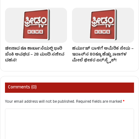
ಚೀನಾದ ಶೂ ಕಾರ್ಖಾನೆಯಲ್ಲಿ ಭಾರಿ
ಹರ್ಮುಜ್ ದಾಳಿಗೆ ಅಮೆರಿಕ ಸೇಡು –
ಬೆಂಕಿ ಅವಘಡ – 28 ಮಂದಿ ಸಜೀವ
ಇರಾನ್‌ನ 80ಕ್ಕೂ ಹೆಚ್ಚು ತಾಣಗಳ
ದಹನ!
ಮೇಲೆ ಭೀಕರ ಏರ್‌ಸ್ಟ್ರೈಕ್‌!
Comments (0)
Your email address will not be published.
Required fields are marked
*
C
o
m