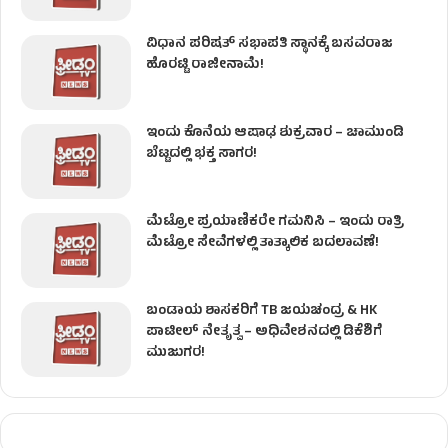
ವಿಧಾನ ಪರಿಷತ್ ಸಭಾಪತಿ ಸ್ಥಾನಕ್ಕೆ ಬಸವರಾಜ
ಹೊರಟ್ಟಿ ರಾಜೀನಾಮೆ!
ಇಂದು ಕೊನೆಯ ಆಷಾಢ ಶುಕ್ರವಾರ – ಚಾಮುಂಡಿ
ಬೆಟ್ಟದಲ್ಲಿ ಭಕ್ತ ಸಾಗರ!
ಮೆಟ್ರೋ ಪ್ರಯಾಣಿಕರೇ ಗಮನಿಸಿ – ಇಂದು ರಾತ್ರಿ
ಮೆಟ್ರೋ ಸೇವೆಗಳಲ್ಲಿ ತಾತ್ಕಾಲಿಕ ಬದಲಾವಣೆ!
ಬಂಡಾಯ ಶಾಸಕರಿಗೆ TB ಜಯಚಂದ್ರ & HK
ಪಾಟೀಲ್ ನೇತೃತ್ವ – ಅಧಿವೇಶನದಲ್ಲಿ ಡಿಕೆಶಿಗೆ
ಮುಜುಗರ!