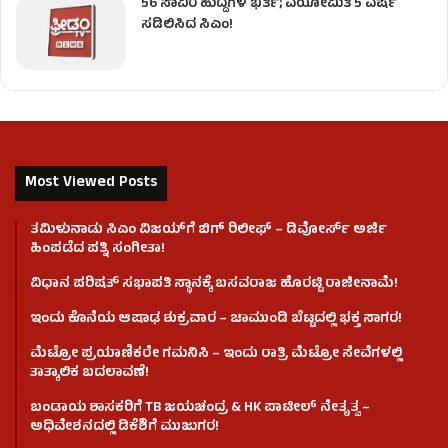
56 ಸಾವಿರ ಹುದ್ದೆಗಳ ಭರ್ತಿ; ವಯೋಮಿತಿ 5 ವರ್ಷ
ಸಡಿಲಿಸಿದ ಸಿಎಂ!
Most Viewed Posts
ತಮಿಳುನಾಡು ಸಿಎಂ ವಿಜಯ್‌ಗೆ ಬಿಗ್ ರಿಲೀಫ್ – ಡಿವೋರ್ಸ್ ಅರ್ಜಿ
ಹಿಂಪಡೆದ ಪತ್ನಿ ಸಂಗೀತಾ!
ವಿಧಾನ ಪರಿಷತ್ ಸಭಾಪತಿ ಸ್ಥಾನಕ್ಕೆ ಬಸವರಾಜ ಹೊರಟ್ಟಿ ರಾಜೀನಾಮೆ!
ಇಂದು ಕೊನೆಯ ಆಷಾಢ ಶುಕ್ರವಾರ – ಚಾಮುಂಡಿ ಬೆಟ್ಟದಲ್ಲಿ ಭಕ್ತ ಸಾಗರ!
ಮೆಟ್ರೋ ಪ್ರಯಾಣಿಕರೇ ಗಮನಿಸಿ – ಇಂದು ರಾತ್ರಿ ಮೆಟ್ರೋ ಸೇವೆಗಳಲ್ಲಿ
ತಾತ್ಕಾಲಿಕ ಬದಲಾವಣೆ!
ಬಂಡಾಯ ಶಾಸಕರಿಗೆ TB ಜಯಚಂದ್ರ & HK ಪಾಟೀಲ್ ನೇತೃತ್ವ –
ಅಧಿವೇಶನದಲ್ಲಿ ಡಿಕೆಶಿಗೆ ಮುಜುಗರ!