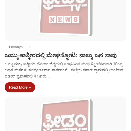
Lavanya
0
ಜಮ್ಮು-ಕಾಶ್ಮೀರದಲ್ಲಿ ಮೇಘಸ್ಫೋಟ: ನಾಲ್ಕು ಜನ ಸಾವು
ಜಮ್ಮು ಮತ್ತು ಕಾಶ್ಮೀರದ ದೋಡಾ ಜಿಲ್ಲೆಯಲ್ಲಿ ಸಂಭವಿಸಿದ ಮೇಘಸ್ಪೋಟದಿಂದಾಗಿ 10ಕ್ಕೂ
ಅಧಿಕ ಮನೆಗಳು ಸಂಪೂರ್ಣವಾಗಿ ನಾಶವಾಗಿವೆ.. ಜಿಲ್ಲೆಯ ಕಹಾರ್‌ ಗ್ರಾಮದಲ್ಲಿ ಉಂಟಾದ
ದಿಢೀರ್‌ ಪ್ರವಾಹದಲ್ಲಿ 4 ಜನರು…
Read More »