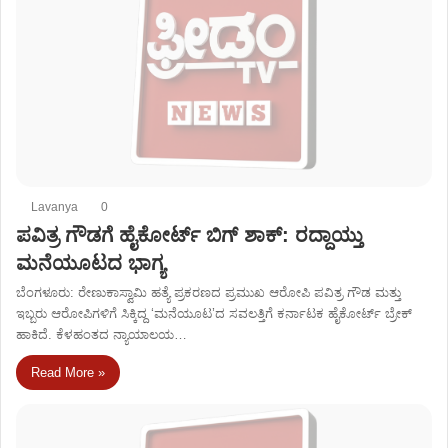
Lavanya
0
ಪವಿತ್ರ ಗೌಡಗೆ ಹೈಕೋರ್ಟ್ ಬಿಗ್ ಶಾಕ್: ರದ್ದಾಯ್ತು
ಮನೆಯೂಟದ ಭಾಗ್ಯ
ಬೆಂಗಳೂರು: ರೇಣುಕಾಸ್ವಾಮಿ ಹತ್ಯೆ ಪ್ರಕರಣದ ಪ್ರಮುಖ ಆರೋಪಿ ಪವಿತ್ರ ಗೌಡ ಮತ್ತು
ಇಬ್ಬರು ಆರೋಪಿಗಳಿಗೆ ಸಿಕ್ಕಿದ್ದ ‘ಮನೆಯೂಟ’ದ ಸವಲತ್ತಿಗೆ ಕರ್ನಾಟಕ ಹೈಕೋರ್ಟ್ ಬ್ರೇಕ್
ಹಾಕಿದೆ. ಕೆಳಹಂತದ ನ್ಯಾಯಾಲಯ…
Read More »