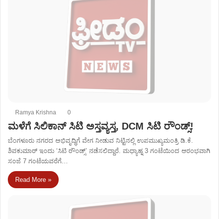
Ramya Krishna
0
ಮಳೆಗೆ ಸಿಲಿಕಾನ್ ಸಿಟಿ ಅಸ್ತವ್ಯಸ್ತ, DCM ಸಿಟಿ ರೌಂಡ್ಸ್!
ಬೆಂಗಳೂರು ನಗರದ ಅಭಿವೃದ್ಧಿಗೆ ವೇಗ ನೀಡುವ ನಿಟ್ಟಿನಲ್ಲಿ ಉಪಮುಖ್ಯಮಂತ್ರಿ ಡಿ.ಕೆ.
ಶಿವಕುಮಾರ್ ಇಂದು ‘ಸಿಟಿ ರೌಂಡ್ಸ್’ ನಡೆಸಲಿದ್ದಾರೆ. ಮಧ್ಯಾಹ್ನ 3 ಗಂಟೆಯಿಂದ ಆರಂಭವಾಗಿ
ಸಂಜೆ 7 ಗಂಟೆಯವರೆಗೆ…
Read More »