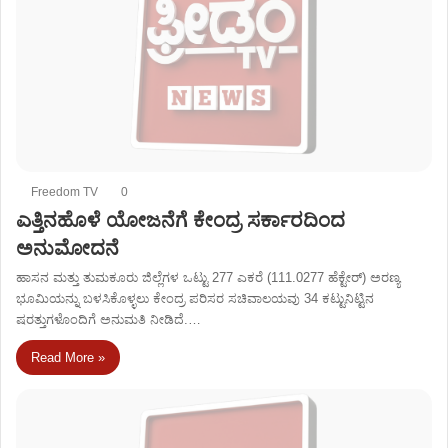
Freedom TV
0
ಎತ್ತಿನಹೊಳೆ ಯೋಜನೆಗೆ ಕೇಂದ್ರ ಸರ್ಕಾರದಿಂದ
ಅನುಮೋದನೆ
ಹಾಸನ ಮತ್ತು ತುಮಕೂರು ಜಿಲ್ಲೆಗಳ ಒಟ್ಟು 277 ಎಕರೆ (111.0277 ಹೆಕ್ಟೇರ್) ಅರಣ್ಯ
ಭೂಮಿಯನ್ನು ಬಳಸಿಕೊಳ್ಳಲು ಕೇಂದ್ರ ಪರಿಸರ ಸಚಿವಾಲಯವು 34 ಕಟ್ಟುನಿಟ್ಟಿನ
ಷರತ್ತುಗಳೊಂದಿಗೆ ಅನುಮತಿ ನೀಡಿದೆ.…
Read More »