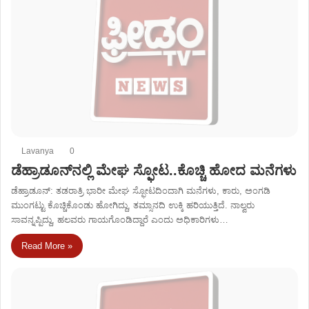
Lavanya
0
ಡೆಹ್ರಾಡೂನ್‌ನಲ್ಲಿ ಮೇಘ ಸ್ಫೋಟ..ಕೊಚ್ಚಿ ಹೋದ ಮನೆಗಳು
ಡೆಹ್ರಾಡೂನ್​: ತಡರಾತ್ರಿ ಭಾರೀ ಮೇಘ ಸ್ಫೋಟದಿಂದಾಗಿ ಮನೆಗಳು, ಕಾರು, ಅಂಗಡಿ
ಮುಂಗಟ್ಟು ಕೊಚ್ಚಿಕೊಂಡು ಹೋಗಿದ್ದು, ತಮ್ಸಾನದಿ ಉಕ್ಕಿ ಹರಿಯುತ್ತಿದೆ. ನಾಲ್ವರು
ಸಾವನ್ನಪ್ಪಿದ್ದು, ಹಲವರು ಗಾಯಗೊಂಡಿದ್ದಾರೆ ಎಂದು ಅಧಿಕಾರಿಗಳು…
Read More »