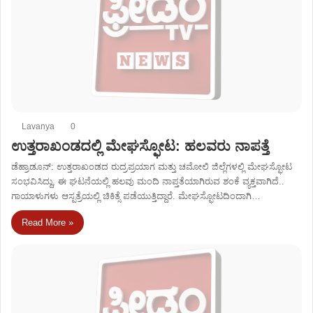
Lavanya
0
ಉತ್ತರಾಖಂಡದಲ್ಲಿ ಮೇಘಸ್ಫೋಟ: ಹಲವರು ನಾಪತ್ತೆ
ಡೆಹ್ರಾಡೂನ್‌: ಉತ್ತರಾಖಂಡದ ರುದ್ರಪ್ರಯಾಗ ಮತ್ತು ಚಮೋಲಿ ಜಿಲ್ಲೆಗಳಲ್ಲಿ ಮೇಘಸ್ಫೋಟ
ಸಂಭವಿಸಿದ್ದು, ಈ ಘಟನೆಯಲ್ಲಿ ಹಲವು ಮಂದಿ ನಾಪ್ತತೆಯಾಗಿರುವ ಶಂಕೆ ವ್ಯಕ್ತವಾಗಿದೆ..
ಗಾಯಾಳುಗಳು ಆಸ್ಪತ್ರೆಯಲ್ಲಿ ಚಿಕಿತ್ಸೆ ಪಡೆಯುತ್ತಿದ್ದಾರೆ. ಮೇಘಸ್ಫೋಟದಿಂದಾಗಿ…
Read More »