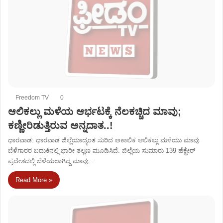
Freedom TV
0
ಆಲಿಕಲ್ಲು ಮಳೆಯ ಆರ್ಭಟಕ್ಕೆ ನೆಲಕಚ್ಚಿದ ಮಾವು;
ಕಣ್ಣೀರಿಡುತ್ತಿರುವ ಅನ್ನದಾತ..!
ಧಾರವಾಡ: ಧಾರವಾಡ ಜಿಲ್ಲೆಯಾದ್ಯಂತ ಸುರಿದ ಅಕಾಲಿಕ ಆಲಿಕಲ್ಲು ಮಳೆಯು ಮಾವು
ಬೆಳೆಗಾರರ ಬದುಕಿನಲ್ಲಿ ಭಾರೀ ತಲ್ಲಣ ಮೂಡಿಸಿದೆ. ಜಿಲ್ಲೆಯ ಸುಮಾರು 139 ಹೆಕ್ಟೇರ್
ಪ್ರದೇಶದಲ್ಲಿ ಬೆಳೆಯಲಾಗಿದ್ದ ಮಾವು…
Read More »