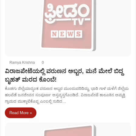
Ramya Krishna
0
ವಿರಾಜಪೇಟೆಯಲ್ಲಿ ವರುಣನ ಅಬ್ಬರ, ಮನೆ ಮೇಲೆ ಬಿದ್ದ
ಬೃಹತ್ ಮರದ ಕೊಂಬೆ!
ಕೊಡಗು ಜಿಲ್ಲೆಯಾದ್ಯಂತ ವರುಣನ ಅಬ್ಬರ ಮುಂದುವರಿದಿದ್ದು, ಭಾರಿ ಗಾಳಿ ಮಳೆಗೆ ಜಿಲ್ಲೆಯ
ಹಲವೆಡೆ ಜನಜೀವನ ಸಂಪೂರ್ಣ ಅಸ್ತವ್ಯಸ್ತಗೊಂಡಿದೆ. ವಿರಾಜಪೇಟೆ ತಾಲೂಕಿನ ಅಮ್ಮತ್ತಿ
ಗ್ರಾಮದ ಮುಕ್ಕಾಟಿಕೊಪ್ಪ ಎಂಬಲ್ಲಿ ಸುರಿದ…
Read More »