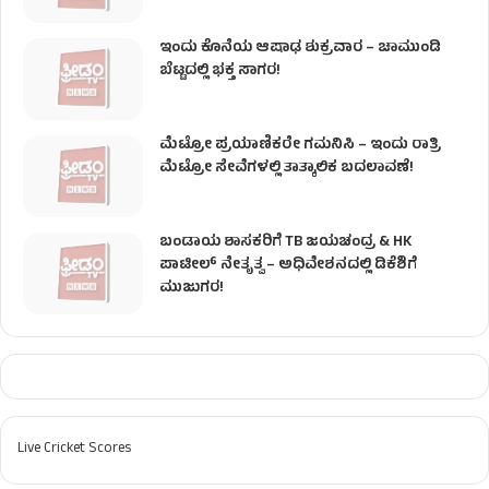
ಇಂದು ಕೊನೆಯ ಆಷಾಢ ಶುಕ್ರವಾರ – ಚಾಮುಂಡಿ
ಬೆಟ್ಟದಲ್ಲಿ ಭಕ್ತ ಸಾಗರ!
ಮೆಟ್ರೋ ಪ್ರಯಾಣಿಕರೇ ಗಮನಿಸಿ – ಇಂದು ರಾತ್ರಿ
ಮೆಟ್ರೋ ಸೇವೆಗಳಲ್ಲಿ ತಾತ್ಕಾಲಿಕ ಬದಲಾವಣೆ!
ಬಂಡಾಯ ಶಾಸಕರಿಗೆ TB ಜಯಚಂದ್ರ & HK
ಪಾಟೀಲ್ ನೇತೃತ್ವ – ಅಧಿವೇಶನದಲ್ಲಿ ಡಿಕೆಶಿಗೆ
ಮುಜುಗರ!
Live Cricket Scores