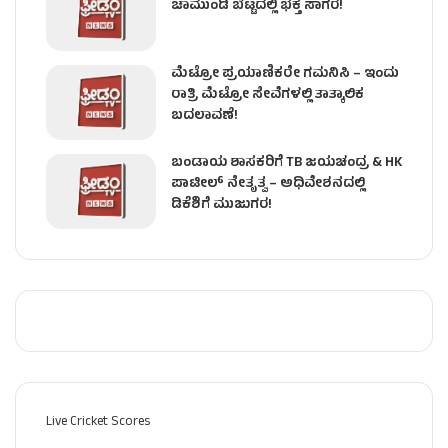
ಚಾಮುಂಡಿ ಬೆಟ್ಟದಲ್ಲಿ ಭಕ್ತ ಸಾಗರ!
ಮೆಟ್ರೋ ಪ್ರಯಾಣಿಕರೇ ಗಮನಿಸಿ – ಇಂದು
ರಾತ್ರಿ ಮೆಟ್ರೋ ಸೇವೆಗಳಲ್ಲಿ ತಾತ್ಕಾಲಿಕ
ಬದಲಾವಣೆ!
ಬಂಡಾಯ ಶಾಸಕರಿಗೆ TB ಜಯಚಂದ್ರ & HK
ಪಾಟೀಲ್ ನೇತೃತ್ವ – ಅಧಿವೇಶನದಲ್ಲಿ
ಡಿಕೆಶಿಗೆ ಮುಜುಗರ!
Live Cricket Scores