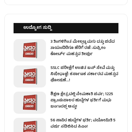
ಉದ್ಯೋಗ ಸುದ್ದಿ
3 ತಿಂಗಳಿಗಿಂತ ಮೇಲ್ಪಟ್ಟ ಮಗು ದತ್ತು ಪಡೆದ
ತಾಯಂದಿರಿಗೂ ಹೆರಿಗೆ ರಜೆ: ಸುಪ್ರೀಂ
ಕೋರ್ಟ್ ಮಹತ್ವದ ತೀರ್ಪು
SSLC ಪರೀಕ್ಷೆಗೆ ಉಚಿತ ಬಸ್ ಸೇವೆ ಮತ್ತು
ನಿಷೇಧಾಜ್ಞೆ: ಕರ್ನಾಟಕ ಸರ್ಕಾರದ ಮಹತ್ವದ
ಘೋಷಣೆ…!
ಶಿಕ್ಷಣ ಕ್ಷೇತ್ರದಲ್ಲಿ ನೇಮಕಾತಿ ಪರ್ವ; 1225
ಪ್ರಾಂಶುಪಾಲರ ಹುದ್ದೆಗಳ ಭರ್ತಿಗೆ ಮಧು
ಬಂಗಾರಪ್ಪ ಅಸ್ತು!
56 ಸಾವಿರ ಹುದ್ದೆಗಳ ಭರ್ತಿ; ವಯೋಮಿತಿ 5
ವರ್ಷ ಸಡಿಲಿಸಿದ ಸಿಎಂ!