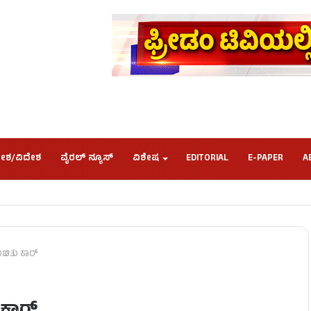
ೇಶ/ವಿದೇಶ
ವೈರಲ್ ನ್ಯೂಸ್
ವಿಶೇಷ
EDITORIAL
E-PAPER
A
ುಚಿತು ಕಾರ್