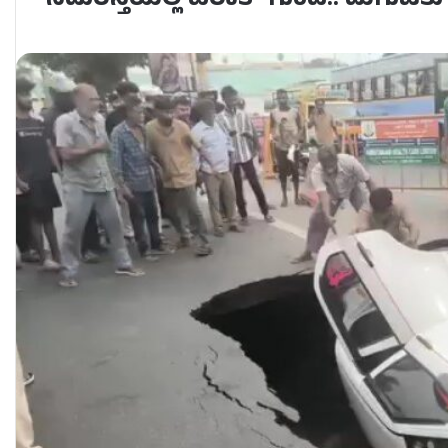
ನಡುರಸ್ತೆಯಲ್ಲಿ ಹಠಾತ್ ಗುಂಡಿ.. ಮಗುಚಿತು