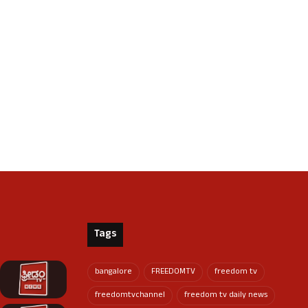
Tags
bangalore
FREEDOMTV
freedom tv
freedomtvchannel
freedom tv daily news