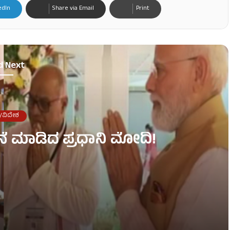
edIn
Share via Email
Print
d Next
/ವಿದೇಶ
ನೆ ಮಾಡಿದ ಪ್ರಧಾನಿ ಮೋದಿ!