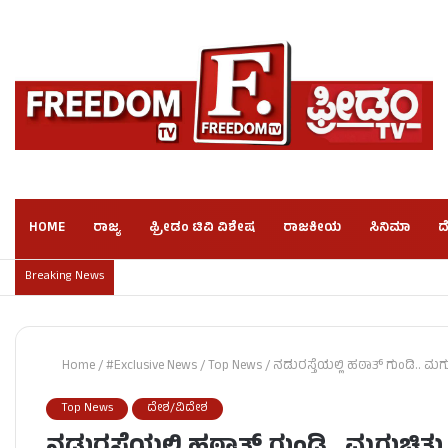
HOME
ರಾಜ್ಯ
ಫ್ರೀಡಂ ಟಿವಿ ವಿಶೇಷ
ರಾಜಕೀಯ
ಸಿನಿಮಾ
ದ
Breaking News
Home
/
#Exclusive News
/
Top News
/
ನಡುರಸ್ತೆಯಲ್ಲಿ ಹಠಾತ್ ಗುಂಡಿ.. ಮಗ
Top News
ದೇಶ/ವಿದೇಶ