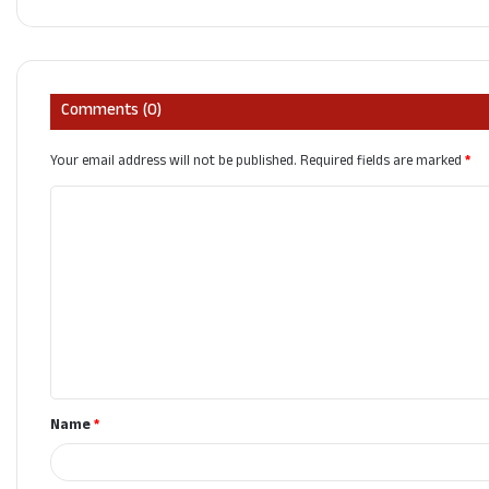
Comments (0)
Your email address will not be published.
Required fields are marked
*
C
o
m
m
e
n
t
Name
*
*