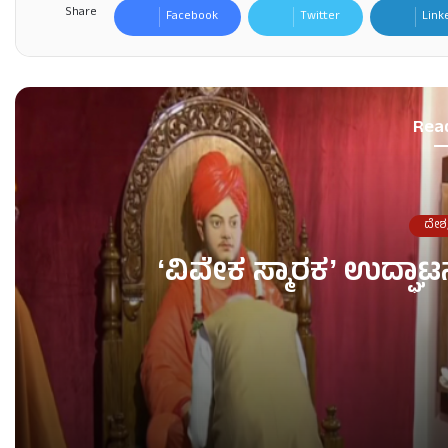
Share
Facebook
Twitter
Link
Rea
ದೇಶ
ʻವಿವೇಕ ಸ್ಮಾರಕʼ ಉದ್ಘಾಟ
ʻವಿವೇಕ ಸ್ಮಾರಕʼ ಉದ್ಘಾಟನೆ ಮಾಡಿದ ಪ್ರಧಾನಿ ಮೋದಿ!