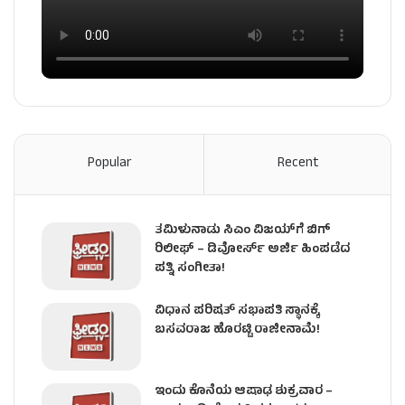
Popular
Recent
ತಮಿಳುನಾಡು ಸಿಎಂ ವಿಜಯ್‌ಗೆ ಬಿಗ್
ರಿಲೀಫ್ – ಡಿವೋರ್ಸ್ ಅರ್ಜಿ ಹಿಂಪಡೆದ
ಪತ್ನಿ ಸಂಗೀತಾ!
ವಿಧಾನ ಪರಿಷತ್ ಸಭಾಪತಿ ಸ್ಥಾನಕ್ಕೆ
ಬಸವರಾಜ ಹೊರಟ್ಟಿ ರಾಜೀನಾಮೆ!
ಇಂದು ಕೊನೆಯ ಆಷಾಢ ಶುಕ್ರವಾರ –