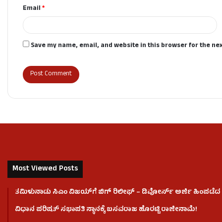
Email
*
Save my name, email, and website in this browser for the ne
Most Viewed Posts
ತಮಿಳುನಾಡು ಸಿಎಂ ವಿಜಯ್‌ಗೆ ಬಿಗ್ ರಿಲೀಫ್ – ಡಿವೋರ್ಸ್ ಅರ್ಜಿ ಹಿಂಪಡೆದ ಪ
ವಿಧಾನ ಪರಿಷತ್ ಸಭಾಪತಿ ಸ್ಥಾನಕ್ಕೆ ಬಸವರಾಜ ಹೊರಟ್ಟಿ ರಾಜೀನಾಮೆ!