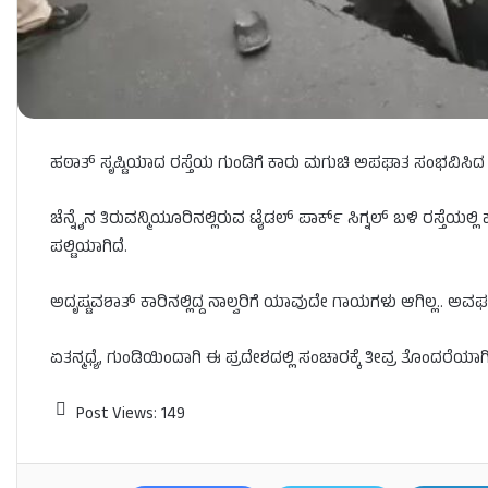
ಹಠಾತ್ ಸೃಷ್ಟಿಯಾದ ರಸ್ತೆಯ ಗುಂಡಿಗೆ ಕಾರು ಮಗುಚಿ ಅಪಘಾತ ಸಂಭವಿಸಿದ ಘಟನ
ಚೆನ್ನೈನ ತಿರುವನ್ಮಿಯೂರಿನಲ್ಲಿರುವ ಟೈಡಲ್ ಪಾರ್ಕ್ ಸಿಗ್ನಲ್ ಬಳಿ ರಸ್ತೆಯಲ್ಲಿ
ಪಲ್ಟಿಯಾಗಿದೆ.
ಅದೃಷ್ಟವಶಾತ್ ಕಾರಿನಲ್ಲಿದ್ದ ನಾಲ್ವರಿಗೆ ಯಾವುದೇ ಗಾಯಗಳು ಆಗಿಲ್ಲ.. ಅವಘಡ ಆ
ಏತನ್ಮಧ್ಯೆ, ಗುಂಡಿಯಿಂದಾಗಿ ಈ ಪ್ರದೇಶದಲ್ಲಿ ಸಂಚಾರಕ್ಕೆ ತೀವ್ರ ತೊಂದರೆಯಾಗಿದ
Post Views:
149