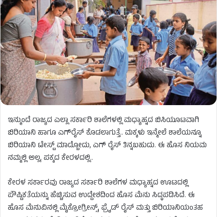
ಇನ್ಮುಂದೆ ರಾಜ್ಯದ ಎಲ್ಲಾ ಸರ್ಕಾರಿ ಶಾಲೆಗಳಲ್ಲಿ ಮಧ್ಯಾಹ್ನದ ಬಿಸಿಯೂಟವಾಗಿ
ಬಿರಿಯಾನಿ ಹಾಗೂ ಎಗ್​​​​ರೈಸ್ ಕೊಡಲಾಗುತ್ತೆ.. ಮಕ್ಕಳು ಇನ್ಮೇಲೆ ಶಾಲೆಯನ್ನೂ
ಬಿರಿಯಾನಿ ಟೇಸ್ಟ್ ಮಾಡ್ಬೋದು, ಎಗ್​​​​ ರೈಸ್ ತಿನ್ನಬಹುದು. ಈ ಹೊಸ ನಿಯಮ
ನಮ್ಮಲ್ಲಿ ಅಲ್ಲ, ಪಕ್ಕದ ಕೇರಳದಲ್ಲಿ..
ಕೇರಳ ಸರ್ಕಾರವು ರಾಜ್ಯದ ಸರ್ಕಾರಿ ಶಾಲೆಗಳ ಮಧ್ಯಾಹ್ನದ ಊಟದಲ್ಲಿ
ಪೌಷ್ಟಿಕತೆಯನ್ನು ಹೆಚ್ಚಿಸುವ ಉದ್ದೇಶದಿಂದ ಹೊಸ ಮೆನು ಸಿದ್ಧಪಡಿಸಿದೆ. ಈ
ಹೊಸ ಮೆನುವಿನಲ್ಲಿ ಮೈಕ್ರೋಗ್ರೀನ್ಸ್, ಫ್ರೈಡ್ ರೈಸ್ ಮತ್ತು ಬಿರಿಯಾನಿಯಂತಹ