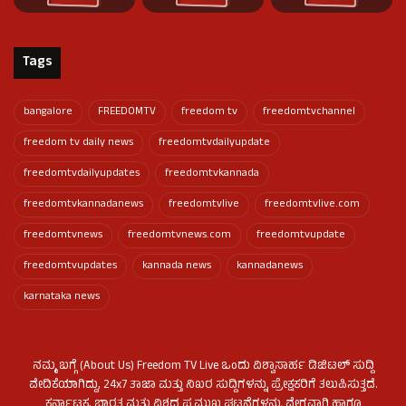
Tags
bangalore
FREEDOMTV
freedom tv
freedomtvchannel
freedom tv daily news
freedomtvdailyupdate
freedomtvdailyupdates
freedomtvkannada
freedomtvkannadanews
freedomtvlive
freedomtvlive.com
freedomtvnews
freedomtvnews.com
freedomtvupdate
freedomtvupdates
kannada news
kannadanews
karnataka news
ನಮ್ಮ ಬಗ್ಗೆ (About Us) Freedom TV Live ಒಂದು ವಿಶ್ವಾಸಾರ್ಹ ಡಿಜಿಟಲ್ ಸುದ್ದಿ
ವೇದಿಕೆಯಾಗಿದ್ದು, 24x7 ತಾಜಾ ಮತ್ತು ನಿಖರ ಸುದ್ದಿಗಳನ್ನು ಪ್ರೇಕ್ಷಕರಿಗೆ ತಲುಪಿಸುತ್ತದೆ.
ಕರ್ನಾಟಕ, ಭಾರತ ಮತ್ತು ವಿಶ್ವದ ಪ್ರಮುಖ ಘಟನೆಗಳನ್ನು ವೇಗವಾಗಿ ಹಾಗೂ