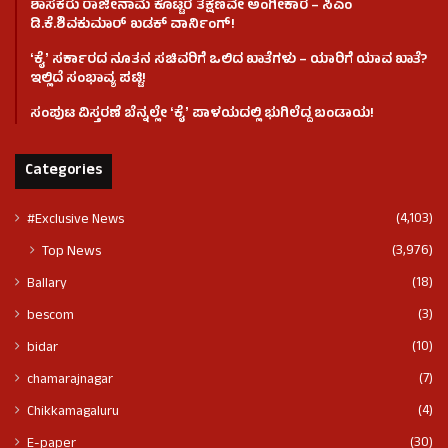
ಶಾಸಕರು ರಾಜೀನಾಮೆ ಕೊಟ್ಟರೆ ತಕ್ಷಣವೇ ಅಂಗೀಕಾರ – ಸಿಎಂ
ಡಿ.ಕೆ.ಶಿವಕುಮಾರ್ ಖಡಕ್ ವಾರ್ನಿಂಗ್!
ʻಕೈʼ ಸರ್ಕಾರದ ನೂತನ ಸಚಿವರಿಗೆ ಒಲಿದ ಖಾತೆಗಳು – ಯಾರಿಗೆ ಯಾವ ಖಾತೆ?
ಇಲ್ಲಿದೆ ಸಂಭಾವ್ಯ ಪಟ್ಟಿ!
ಸಂಪುಟ ವಿಸ್ತರಣೆ ಬೆನ್ನಲ್ಲೇ ʻಕೈʼ ಪಾಳಯದಲ್ಲಿ ಭುಗಿಲೆದ್ದ ಬಂಡಾಯ!
Categories
(4,103)
#Exclusive News
(3,976)
Top News
(18)
Ballary
(3)
bescom
(10)
bidar
(7)
chamarajnagar
(4)
Chikkamagaluru
(30)
E-paper