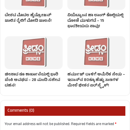
ದೇಶದ ಮೊದಲ ಹೈಡ್ರೋಜನ್‌
ವಿಯೆಟ್ನಾಂನ ಹಾ ಲಾಂಗ್ ಕೊಲ್ಲಿಯಲ್ಲಿ
ಚಾಲಿತ ರೈಲಿಗೆ ಮೋದಿ ಚಾಲನೆ!
ದೋಣಿ ಮುಳುಗಡೆ – 15
ಭಾರತೀಯರು ಸಾವು!
ಚೀನಾದ ಶೂ ಕಾರ್ಖಾನೆಯಲ್ಲಿ ಭಾರಿ
ಹರ್ಮುಜ್ ದಾಳಿಗೆ ಅಮೆರಿಕ ಸೇಡು –
ಬೆಂಕಿ ಅವಘಡ – 28 ಮಂದಿ ಸಜೀವ
ಇರಾನ್‌ನ 80ಕ್ಕೂ ಹೆಚ್ಚು ತಾಣಗಳ
ದಹನ!
ಮೇಲೆ ಭೀಕರ ಏರ್‌ಸ್ಟ್ರೈಕ್‌!
Comments (0)
Your email address will not be published.
Required fields are marked
*