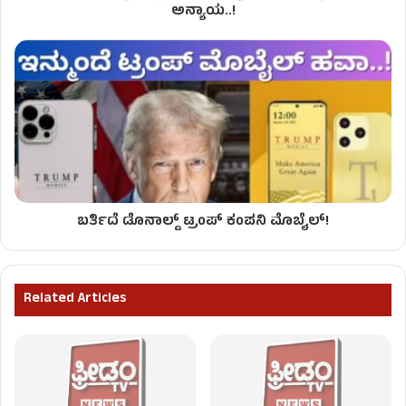
ಅನ್ಯಾಯ..!
ಬರ್ತಿದೆ ಡೊನಾಲ್ಡ್ ಟ್ರಂಪ್ ಕಂಪನಿ ಮೊಬೈಲ್!
Related Articles