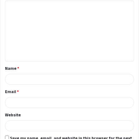
C
o
m
m
e
n
t
Name
*
*
Email
*
Website
Save my name, email, and website in this browser for the next