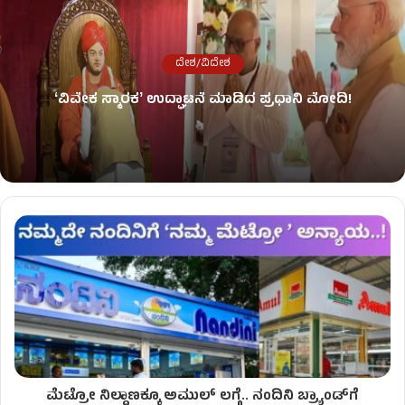
ದೇಶ/ವಿದೇಶ
ʻವಿವೇಕ ಸ್ಮಾರಕʼ ಉದ್ಘಾಟನೆ ಮಾಡಿದ ಪ್ರಧಾನಿ ಮೋದಿ!
ಮೆಟ್ರೋ ನಿಲ್ದಾಣಕ್ಕೂ ಅಮುಲ್ ಲಗ್ಗೆ.. ನಂದಿನಿ ಬ್ರ್ಯಾಂಡ್​​ಗೆ