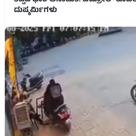
ತಪ್ಪಿದ ಭಾರಿ ಅನಾಹುತ: ಪೆಟ್ರೋಲ್ ಕೊಡಲಿಲ
ದುಷ್ಕರ್ಮಿಗಳು