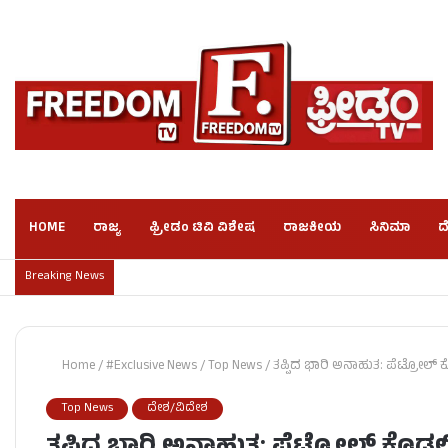
HOME
ರಾಜ್ಯ
ಫ್ರೀಡಂ ಟಿವಿ ವಿಶೇಷ
ರಾಜಕೀಯ
ಸಿನಿಮಾ
ದ
Breaking News
Home
/
#Exclusive News
/
Top News
/
ತಪ್ಪಿದ ಭಾರಿ ಅನಾಹುತ: ಪೆಟ್ರೋಲ್ ಕ
Top News
ದೇಶ/ವಿದೇಶ