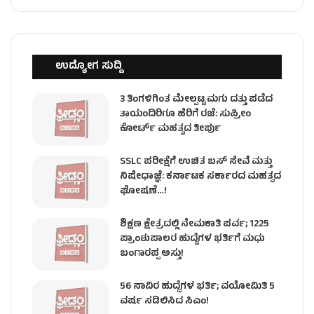
ಉದ್ಯೋಗ ಸುದ್ದಿ
3 ತಿಂಗಳಿಗಿಂತ ಮೇಲ್ಪಟ್ಟ ಮಗು ದತ್ತು ಪಡೆದ
ತಾಯಂದಿರಿಗೂ ಹೆರಿಗೆ ರಜೆ: ಸುಪ್ರೀಂ
ಕೋರ್ಟ್ ಮಹತ್ವದ ತೀರ್ಪು
SSLC ಪರೀಕ್ಷೆಗೆ ಉಚಿತ ಬಸ್ ಸೇವೆ ಮತ್ತು
ನಿಷೇಧಾಜ್ಞೆ: ಕರ್ನಾಟಕ ಸರ್ಕಾರದ ಮಹತ್ವದ
ಘೋಷಣೆ…!
ಶಿಕ್ಷಣ ಕ್ಷೇತ್ರದಲ್ಲಿ ನೇಮಕಾತಿ ಪರ್ವ; 1225
ಪ್ರಾಂಶುಪಾಲರ ಹುದ್ದೆಗಳ ಭರ್ತಿಗೆ ಮಧು
ಬಂಗಾರಪ್ಪ ಅಸ್ತು!
56 ಸಾವಿರ ಹುದ್ದೆಗಳ ಭರ್ತಿ; ವಯೋಮಿತಿ 5
ವರ್ಷ ಸಡಿಲಿಸಿದ ಸಿಎಂ!