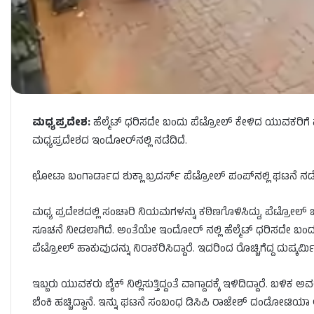
ಮಧ್ಯಪ್ರದೇಶ:
ಹೆಲ್ಮೆಟ್​ ಧರಿಸದೇ ಬಂದು ಪೆಟ್ರೋಲ್​ ಕೇಳಿದ ಯುವಕರಿಗೆ ಪ್ರೆ
ಮಧ್ಯಪ್ರದೇಶದ ಇಂದೋರ್​ನಲ್ಲಿ ನಡೆದಿದೆ.
ಛೋಟಾ ಬಂಗಾರ್ಡಾದ ಶುಕ್ಲಾ ಬ್ರದರ್ಸ್​ ಪೆಟ್ರೋಲ್​​ ಪಂಪ್​ನಲ್ಲಿ ಘಟನೆ ನಡೆದಿದ
ಮಧ್ಯ ಪ್ರದೇಶದಲ್ಲಿ ಸಂಚಾರಿ ನಿಯಮಗಳನ್ನು ಕಠಿಣಗೊಳಿಸಿದ್ದು, ಪೆಟ್ರೋಲ್ ಬಂ
ಸೂಚನೆ ನೀಡಲಾಗಿದೆ. ಅಂತೆಯೇ ಇಂದೋರ್ ನಲ್ಲಿ ಹೆಲ್ಮೆಟ್ ಧರಿಸದೇ ಬಂದ
ಪೆಟ್ರೋಲ್ ಹಾಕುವುದನ್ನು ನಿರಾಕರಿಸಿದ್ದಾರೆ. ಇದರಿಂದ ರೊಚ್ಚಿಗೆದ್ದ ದುಷ್ಕ
ಇಬ್ಬರು ಯುವಕರು ಬೈಕ್​ ನಿಲ್ಲಿಸುತ್ತಿದ್ದಂತೆ ವಾಗ್ದಾದಕ್ಕೆ ಇಳಿದಿದ್ದಾರೆ. ಬಳಿಕ 
ಬೆಂಕಿ ಹಚ್ಚಿದ್ದಾನೆ. ಇನ್ನು ಘಟನೆ ಸಂಬಂಧ ಡಿಸಿಪಿ ರಾಜೇಶ್​ ದಂಡೋಟಿಯಾ