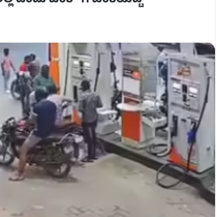
್ಲ ಎಂದು ಬಂಕ್ ಗೆ ಬೆಂಕಿಯಿಟ್ಟ