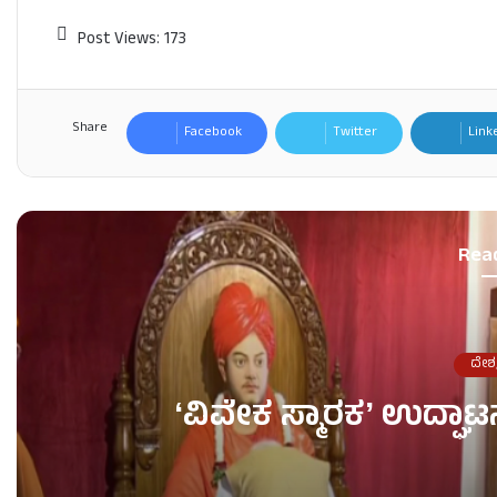
Post Views:
173
Share
Facebook
Twitter
Link
Rea
ದೇಶ
ʻವಿವೇಕ ಸ್ಮಾರಕʼ ಉದ್ಘಾಟ