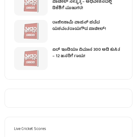
ಪಾಟೀಲ್ ನೇತೃತ್ವ – ಅಧಿವೇಶನದಲ್ಲಿ
ಡಿಕೆಶಿಗೆ ಮುಜುಗರ!
ರಾಜೀನಾಮೆ ವಾಪಸ್ ಪಡೆದ
ಯಶವಂತರಾಯಗೌಡ ಪಾಟೀಲ್‌!
ಏರ್ ಇಂಡಿಯಾ ವಿಮಾನ 300 ಅಡಿ ಕುಸಿತ
– 12 ಜನರಿಗೆ ಗಾಯ!
Live Cricket Scores