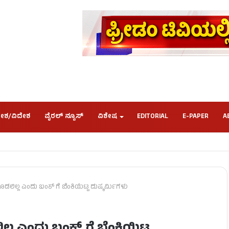
ೇಶ/ವಿದೇಶ
ವೈರಲ್ ನ್ಯೂಸ್
ವಿಶೇಷ
EDITORIAL
E-PAPER
A
ೊಡಲಿಲ್ಲ ಎಂದು ಬಂಕ್ ಗೆ ಬೆಂಕಿಯಿಟ್ಟ ದುಷ್ಕರ್ಮಿಗಳು