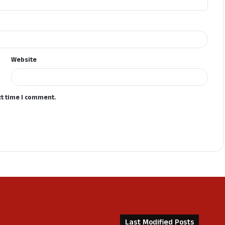
Website
xt time I comment.
Last Modified Posts