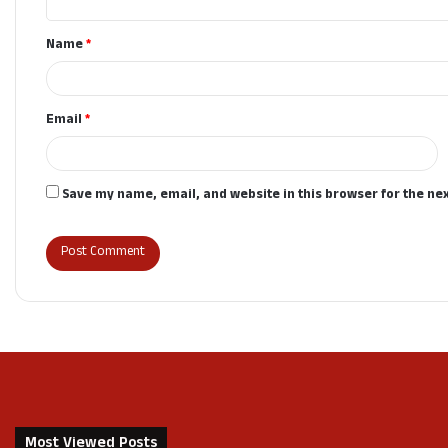
t
Name
*
*
Email
*
Save my name, email, and website in this browser for the ne
Most Viewed Posts