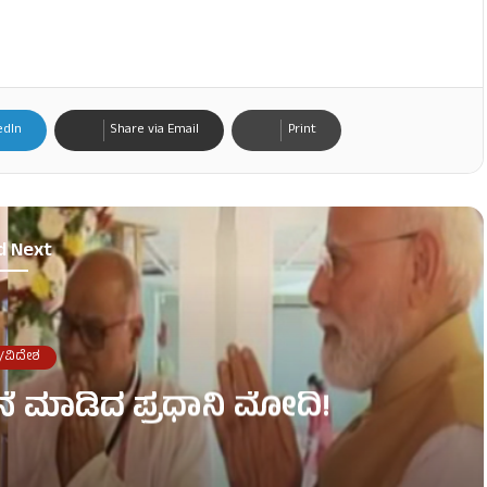
edIn
Share via Email
Print
d Next
/ವಿದೇಶ
ನೆ ಮಾಡಿದ ಪ್ರಧಾನಿ ಮೋದಿ!