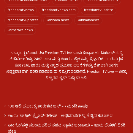
freedomtvkannadanews
freedomtvlive
freedomtvlive.com
freedomtvnews
freedomtvnews.com
freedomtvupdate
freedomtvupdates
kannada news
kannadanews
karnataka news
ನಮ್ಮ ಬಗ್ಗೆ (About Us) Freedom TV Live ಒಂದು ವಿಶ್ವಾಸಾರ್ಹ ಡಿಜಿಟಲ್ ಸುದ್ದಿ
ವೇದಿಕೆಯಾಗಿದ್ದು, 24x7 ತಾಜಾ ಮತ್ತು ನಿಖರ ಸುದ್ದಿಗಳನ್ನು ಪ್ರೇಕ್ಷಕರಿಗೆ ತಲುಪಿಸುತ್ತದೆ.
ಕರ್ನಾಟಕ, ಭಾರತ ಮತ್ತು ವಿಶ್ವದ ಪ್ರಮುಖ ಘಟನೆಗಳನ್ನು ವೇಗವಾಗಿ ಹಾಗೂ
ನಿಷ್ಪಕ್ಷಪಾತವಾಗಿ ವರದಿ ಮಾಡುವುದು ನಮ್ಮ ಗುರಿಯಾಗಿದೆ. Freedom TV Live — ನಿಮ್ಮ
ವಿಶ್ವಾಸದ ಲೈವ್ ಸುದ್ದಿ ವಾಹಿನಿ.
100 ಅಡಿ ಪ್ರಪಾತಕ್ಕೆ ಉರುಳಿದ ಬಸ್‌ – 7 ಮಂದಿ ಸಾವು!
ಇಂದು ʻಟಾಕ್ಸಿಕ್ʼ ಟ್ರೈಲರ್ ರಿಲೀಸ್‌ – ಅಭಿಮಾನಿಗಳಲ್ಲಿ ಹೆಚ್ಚಿದ ಕುತೂಹಲ!
ಕಾಂಗ್ರೆಸ್​ನಲ್ಲಿ ಮುಂದುವರಿದ ಸಚಿವ ಸ್ಥಾನದ ಬಂಡಾಯ – ಇಂದು ದೆಹಲಿಗೆ ಡಿಕೆಶಿ
ಭೇಟಿ!