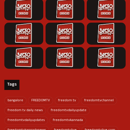
Tags
bangalore
FREEDOMTV
freedom tv
freedomtvchannel
freedom tv daily news
freedomtvdailyupdate
freedomtvdailyupdates
freedomtvkannada