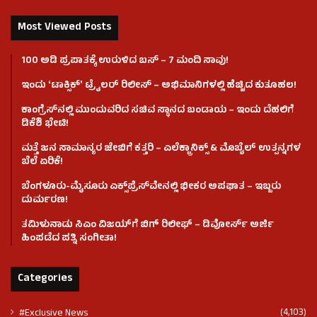
Most Viewed Posts
100 ಅಡಿ ಪ್ರಪಾತಕ್ಕೆ ಉರುಳಿದ ಬಸ್‌ – 7 ಮಂದಿ ಸಾವು!
ಇಂದು ʻಟಾಕ್ಸಿಕ್ʼ ಟ್ರೈಲರ್ ರಿಲೀಸ್‌ – ಅಭಿಮಾನಿಗಳಲ್ಲಿ ಹೆಚ್ಚಿದ ಕುತೂಹಲ!
ಕಾಂಗ್ರೆಸ್​ನಲ್ಲಿ ಮುಂದುವರಿದ ಸಚಿವ ಸ್ಥಾನದ ಬಂಡಾಯ – ಇಂದು ದೆಹಲಿಗೆ
ಡಿಕೆಶಿ ಭೇಟಿ!
ಮತ್ತೆ ಜನ ಸಾಮಾನ್ಯರ ಜೇಬಿಗೆ ಕತ್ತರಿ – ಎಲೆಕ್ಟ್ರಾನಿಕ್ಸ್ & ಮೊಬೈಲ್ ಉತ್ಪನ್ನಗಳ
ಬೆಲೆ ಏರಿಕೆ!
ಬೆಂಗಳೂರು-ಮೈಸೂರು ಎಕ್ಸ್‌ಪ್ರೆಸ್‌ವೇನಲ್ಲಿ ಭೀಕರ ಅಪಘಾತ – ಇಬ್ಬರು
ದುರ್ಮರಣ!
ತಮಿಳುನಾಡು ಸಿಎಂ ವಿಜಯ್‌ಗೆ ಬಿಗ್ ರಿಲೀಫ್ – ಡಿವೋರ್ಸ್ ಅರ್ಜಿ
ಹಿಂಪಡೆದ ಪತ್ನಿ ಸಂಗೀತಾ!
Categories
(4,103)
#Exclusive News