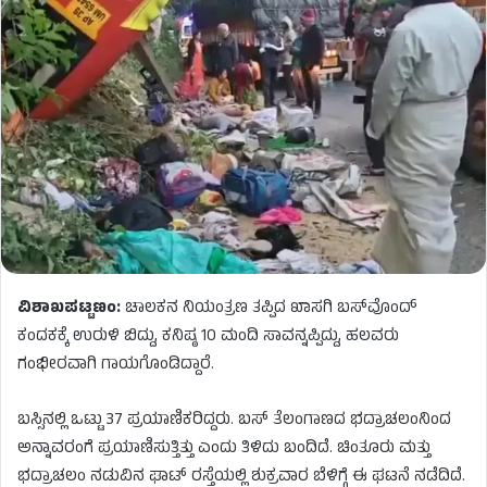
ವಿಶಾಖಪಟ್ಟಣಂ:
ಚಾಲಕನ ನಿಯಂತ್ರಣ ತಪ್ಪಿದ ಖಾಸಗಿ ಬಸ್​ವೊಂದ್​​​
ಕಂದಕಕ್ಕೆ ಉರುಳಿ ಬಿದ್ದು, ಕನಿಷ್ಠ 10 ಮಂದಿ ಸಾವನ್ನಪ್ಪಿದ್ದು, ಹಲವರು
ಗಂಭೀರವಾಗಿ ಗಾಯಗೊಂಡಿದ್ದಾರೆ.
ಬಸ್ಸಿನಲ್ಲಿ ಒಟ್ಟು 37 ಪ್ರಯಾಣಿಕರಿದ್ದರು. ಬಸ್ ತೆಲಂಗಾಣದ ಭದ್ರಾಚಲಂನಿಂದ
ಅನ್ನಾವರಂಗೆ ಪ್ರಯಾಣಿಸುತ್ತಿತ್ತು ಎಂದು ತಿಳಿದು ಬಂದಿದೆ. ಚಿಂತೂರು ಮತ್ತು
ಭದ್ರಾಚಲಂ ನಡುವಿನ ಘಾಟ್ ರಸ್ತೆಯಲ್ಲಿ ಶುಕ್ರವಾರ ಬೆಳಿಗ್ಗೆ ಈ ಘಟನೆ ನಡೆದಿದೆ.