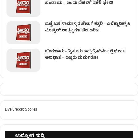
ಬಂಡಾಯ – ಇಂದು ದೆಹಲಿಗೆ ಡಿಕೆಶಿ ಭೇಟಿ!
ಮತ್ತೆ ಜನ ಸಾಮಾನ್ಯರ ಜೇಬಿಗೆ ಕತ್ತರಿ – ಎಲೆಕ್ಟ್ರಾನಿಕ್ಸ್ &
ಮೊಬೈಲ್ ಉತ್ಪನ್ನಗಳ ಬೆಲೆ ಏರಿಕೆ!
ಬೆಂಗಳೂರು-ಮೈಸೂರು ಎಕ್ಸ್‌ಪ್ರೆಸ್‌ವೇನಲ್ಲಿ ಭೀಕರ
ಅಪಘಾತ – ಇಬ್ಬರು ದುರ್ಮರಣ!
Live Cricket Scores
ಉದ್ಯೋಗ ಸುದ್ದಿ