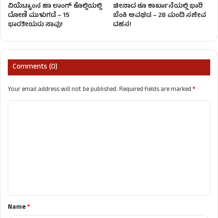
ವಿಯೆಟ್ನಾಂನ ಹಾ ಲಾಂಗ್ ಕೊಲ್ಲಿಯಲ್ಲಿ
ಚೀನಾದ ಶೂ ಕಾರ್ಖಾನೆಯಲ್ಲಿ ಭಾರಿ
ದೋಣಿ ಮುಳುಗಡೆ – 15
ಬೆಂಕಿ ಅವಘಡ – 28 ಮಂದಿ ಸಜೀವ
ಭಾರತೀಯರು ಸಾವು!
ದಹನ!
Comments (0)
Your email address will not be published.
Required fields are marked
*
C
o
m
m
e
n
t
Name
*
*