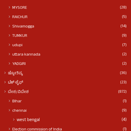
(28)
MYSORE
(5)
RAICHUR
(14)
Shivamogga
(9)
TUMKUR
(7)
udupi
(2)
uttara kannada
(2)
YADGIRI
(36)
ಜ್ಯೋತಿಷ್ಯ
(23)
ಟೆಕ್ ಲೈಫ್
(872)
ದೇಶ/ವಿದೇಶ
(1)
BIhar
(9)
chennai
(4)
west bengal
(1)
Election commission of India