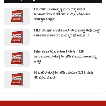
3 ತಿಂಗಳಿಗಿಂತ ಮೇಲ್ಪಟ್ಟ ಮಗು ದತ್ತು ಪಡೆದ
ತಾಯಂದಿರಿಗೂ ಹೆರಿಗೆ ರಜೆ: ಸುಪ್ರೀಂ ಕೋರ್ಟ್
ಮಹತ್ವದ ತೀರ್ಪು
SSLC ಪರೀಕ್ಷೆಗೆ ಉಚಿತ ಬಸ್ ಸೇವೆ ಮತ್ತು ನಿಷೇಧಾಜ್ಞೆ:
ಕರ್ನಾಟಕ ಸರ್ಕಾರದ ಮಹತ್ವದ ಘೋಷಣೆ…!
ಶಿಕ್ಷಣ ಕ್ಷೇತ್ರದಲ್ಲಿ ನೇಮಕಾತಿ ಪರ್ವ; 1225
ಪ್ರಾಂಶುಪಾಲರ ಹುದ್ದೆಗಳ ಭರ್ತಿಗೆ ಮಧು ಬಂಗಾರಪ್ಪ
ಅಸ್ತು!
56 ಸಾವಿರ ಹುದ್ದೆಗಳ ಭರ್ತಿ; ವಯೋಮಿತಿ 5 ವರ್ಷ
ಸಡಿಲಿಸಿದ ಸಿಎಂ!