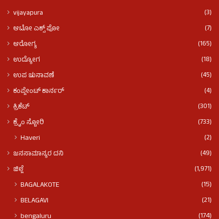
(3)
vijayapura
(7)
ಆಟೋ ಎಕ್ಸ್ ಪೋ
(165)
ಆರೋಗ್ಯ
(18)
ಉದ್ಯೋಗ
(45)
ಉಪ ಚುನಾವಣೆ
(4)
ಕಂಪ್ಲೇಂಟ್ ಕಾರ್ನರ್
(301)
ಕ್ರಿಕೆಟ್
(733)
ಕ್ರೈಂ ಸ್ಟೋರಿ
(2)
Haveri
(49)
ಜನಸಾಮಾನ್ಯರ ದನಿ
(1,971)
ಜಿಲ್ಲೆ
(15)
BAGALAKOTE
(21)
BELAGAVI
(174)
bengaluru