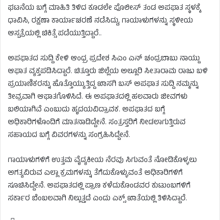
ಘಟನೆಯ ಬಗ್ಗೆ ಮಾಹಿತಿ ತಿಳಿದ ಕೂಡಲೇ ಪೊಲೀಸ್ ತಂಡ ಅಪಘಾತ ಸ್ಥಳಕ್ಕೆ
ಧಾವಿಸಿ, ರಕ್ಷಣಾ ಕಾರ್ಯಾಚರಣೆ ನಡೆಸಿದ್ದು, ಗಾಯಾಳುಗಳನ್ನು ಸ್ಥಳೀಯ
ಆಸ್ಪತ್ರೆಯಲ್ಲಿ ಚಿಕಿತ್ಸೆ ಪಡೆಯುತ್ತಿದ್ದಾರೆ..
ಅಪಘಾತದ ಸುದ್ದಿ ಕೇಳಿ ಆಂಧ್ರ ಪ್ರದೇಶ ಸಿಎಂ ಎನ್ ಚಂದ್ರಬಾಬು ನಾಯ್ಡು
ಆಘಾತ ವ್ಯಕ್ತಪಡಿಸಿದ್ದಾರೆ. ಚಿತ್ತೂರು ಜಿಲ್ಲೆಯ ಅಲ್ಲೂರಿ ಸೀತಾರಾಮ ರಾಜು ಬಳಿ
ಪ್ರಯಾಣಿಕರನ್ನು ಹೊತ್ತೊಯ್ಯುತ್ತಿದ್ದ ಖಾಸಗಿ ಬಸ್ ಅಪಘಾತ ಸುದ್ದಿ ನಮ್ಮನ್ನು
ತೀವ್ರವಾಗಿ ಆಘಾತಗೊಳಿಸಿದೆ. ಈ ಅಪಘಾತದಲ್ಲಿ ಹಲವಾರು ಜೀವಗಳು
ಬಲಿಯಾಗಿವೆ ಎಂಬುದು ಹೃದಯವಿದ್ರಾವಕ. ಅಪಘಾತದ ಬಗ್ಗೆ
ಅಧಿಕಾರಿಗಳೊಂದಿಗೆ ಮಾತನಾಡಿದ್ದೇನೆ. ಸಂತ್ರಸ್ತರಿಗೆ ನೀಡಲಾಗುತ್ತಿರುವ
ಸಹಾಯದ ಬಗ್ಗೆ ವಿವರಗಳನ್ನು ಸಂಗ್ರಹಿಸಿದ್ದೇನೆ.
ಗಾಯಾಳುಗಳಿಗೆ ಉತ್ತಮ ವೈದ್ಯಕೀಯ ನೆರವು ಸಿಗುವಂತೆ ನೋಡಿಕೊಳ್ಳಲು
ಅಗತ್ಯವಿರುವ ಎಲ್ಲಾ ಕ್ರಮಗಳನ್ನು ತೆಗೆದುಕೊಳ್ಳುವಂತೆ ಅಧಿಕಾರಿಗಳಿಗೆ
ಸೂಚಿಸಿದ್ದೇನೆ. ಅಪಘಾತದಲ್ಲಿ ಪ್ರಾಣ ಕಳೆದುಕೊಂಡವರ ಕುಟುಂಬಗಳಿಗೆ
ಸರ್ಕಾರ ಬೆಂಬಲವಾಗಿ ನಿಲ್ಲುತ್ತದೆ ಎಂದು ಎಕ್ಸ್ ಖಾತೆಯಲ್ಲಿ ತಿಳಿಸಿದ್ದಾರೆ.