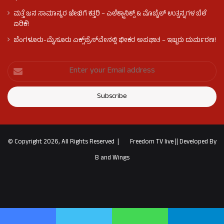
ಮತ್ತೆ ಜನ ಸಾಮಾನ್ಯರ ಜೇಬಿಗೆ ಕತ್ತರಿ – ಎಲೆಕ್ಟ್ರಾನಿಕ್ಸ್ & ಮೊಬೈಲ್ ಉತ್ಪನ್ನಗಳ ಬೆಲೆ
ಏರಿಕೆ!
ಬೆಂಗಳೂರು-ಮೈಸೂರು ಎಕ್ಸ್‌ಪ್ರೆಸ್‌ವೇನಲ್ಲಿ ಭೀಕರ ಅಪಘಾತ – ಇಬ್ಬರು ದುರ್ಮರಣ!
© Copyright 2026, All Rights Reserved |
Freedom TV live
||
Developed By
B and Wings