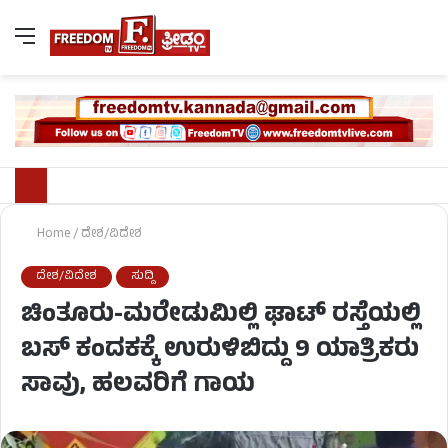
Home
/
ದೇಶ/ವಿದೇಶ
ದೇಶ/ವಿದೇಶ
ಸುದ್ದಿ
ಚಿಂತೂರು-ಮರೇಡುಮಿಲ್ಲಿ ಘಾಟ್ ರಸ್ತೆಯಲ್ಲಿ
ಬಸ್ ಕಂದಕಕ್ಕೆ ಉರುಳಿಬಿದ್ದು 9 ಯಾತ್ರಿಕರು
ಸಾವು, ಹಲವರಿಗೆ ಗಾಯ