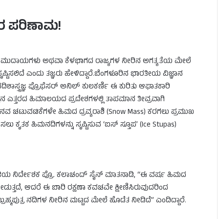
ರ ಪರಿಣಾಮ!
ಸಮುದಾಯಗಳು ಅಥವಾ ಕೆಳಭಾಗದ ರಾಜ್ಯಗಳ ನೀರಿನ ಅಗತ್ಯತೆಯ ಮೇಲೆ
ೃಷ್ಟಿಸಲಿದೆ ಎಂದು ತಜ್ಞರು ಹೇಳಿದ್ದಾರೆ.ಬೆಂಗಳೂರಿನ ಭಾರತೀಯ ವಿಜ್ಞಾನ
ಶಾಸ್ತ್ರಜ್ಞ ಪ್ರೊಫೆಸರ್ ಅನಿಲ್ ಕುಲಕರ್ಣಿ ಈ ಕುರಿತು ಆಘಾತಕಾರಿ
್ಚಿನ ಎತ್ತರದ ಹಿಮಾಲಯದ ಪ್ರದೇಶಗಳಲ್ಲಿ ತಾಪಮಾನ ತೀವ್ರವಾಗಿ
 ಮಾನವ ಚಟುವಟಿಕೆಗಳೇ ಹಿಮದ ದ್ರವ್ಯರಾಶಿ (Snow Mass) ಕರಗಲು ಪ್ರಮುಖ
ಸಲು ಕೃತಕ ಹಿಮನದಿಗಳನ್ನು ಸೃಷ್ಟಿಸುವ ‘ಐಸ್ ಸ್ತೂಪ’ (Ice Stupas)
ಿಯ ನಿರ್ದೇಶಕ ಪ್ರೊ. ಕಲಾಚಂದ್ ಸೈನ್ ಮಾತನಾಡಿ, “ಈ ವರ್ಷ ಹಿಮದ
ುತ್ತದೆ, ಆದರೆ ಈ ಬಾರಿ ರಕ್ಷಣಾ ಕವಚವೇ ಕ್ಷೀಣಿಸಿರುವುದರಿಂದ
ರಹ್ಮಪುತ್ರ ನದಿಗಳ ನೀರಿನ ಮಟ್ಟದ ಮೇಲೆ ಹೊಡೆತ ನೀಡಿದೆ” ಎಂದಿದ್ದಾರೆ.