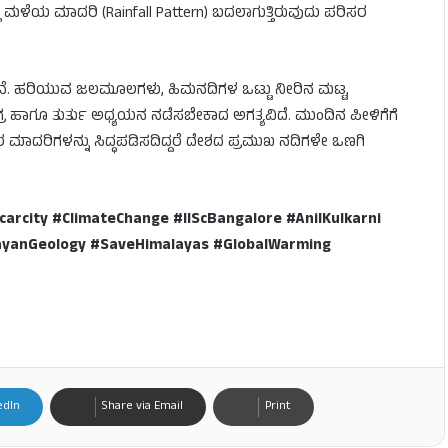
 ಮಳೆಯ ಮಾದರಿ (Rainfall Pattern) ಬದಲಾಗುತ್ತಿರುವುದು ಪರಿಸರ
ಗಿವೆ. ಹರಿಯುವ ಜಲಮೂಲಗಳು, ಹಿಮನದಿಗಳ ಒಟ್ಟು ನೀರಿನ ಮಟ್ಟ,
್ರ ಹಾಗೂ ತುರ್ತು ಅಧ್ಯಯನ ನಡೆಸಬೇಕಾದ ಅಗತ್ಯವಿದೆ. ಮುಂದಿನ ಪೀಳಿಗೆಗೆ
ಿಸರ ಮಾದರಿಗಳನ್ನು ಸಿದ್ಧಪಡಿಸದಿದ್ದರೆ ದೇಶದ ಪ್ರಮುಖ ನದಿಗಳೇ ಒಣಗಿ
arcity #ClimateChange #IIScBangalore #AnilKulkarni
layanGeology #SaveHimalayas #GlobalWarming
edIn
Share via Email
Print