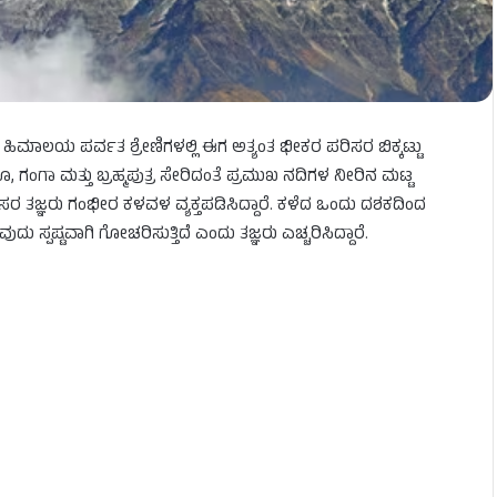
ಹಿಮಾಲಯ ಪರ್ವತ ಶ್ರೇಣಿಗಳಲ್ಲಿ ಈಗ ಅತ್ಯಂತ ಭೀಕರ ಪರಿಸರ ಬಿಕ್ಕಟ್ಟು
 ಗಂಗಾ ಮತ್ತು ಬ್ರಹ್ಮಪುತ್ರ ಸೇರಿದಂತೆ ಪ್ರಮುಖ ನದಿಗಳ ನೀರಿನ ಮಟ್ಟ
ಪರಿಸರ ತಜ್ಞರು ಗಂಭೀರ ಕಳವಳ ವ್ಯಕ್ತಪಡಿಸಿದ್ದಾರೆ. ಕಳೆದ ಒಂದು ದಶಕದಿಂದ
ು ಸ್ಪಷ್ಟವಾಗಿ ಗೋಚರಿಸುತ್ತಿದೆ ಎಂದು ತಜ್ಞರು ಎಚ್ಚರಿಸಿದ್ದಾರೆ.