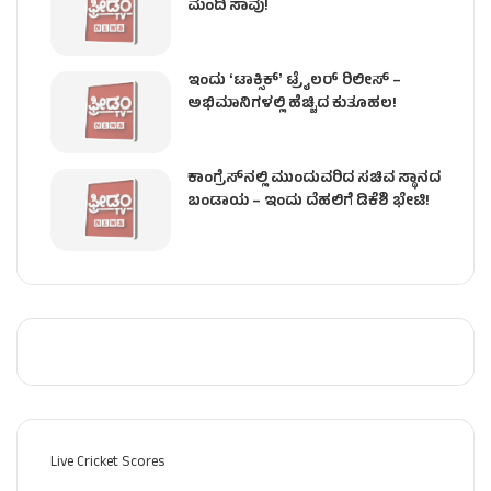
ಮಂದಿ ಸಾವು!
ಇಂದು ʻಟಾಕ್ಸಿಕ್ʼ ಟ್ರೈಲರ್ ರಿಲೀಸ್‌ –
ಅಭಿಮಾನಿಗಳಲ್ಲಿ ಹೆಚ್ಚಿದ ಕುತೂಹಲ!
ಕಾಂಗ್ರೆಸ್​ನಲ್ಲಿ ಮುಂದುವರಿದ ಸಚಿವ ಸ್ಥಾನದ
ಬಂಡಾಯ – ಇಂದು ದೆಹಲಿಗೆ ಡಿಕೆಶಿ ಭೇಟಿ!
Live Cricket Scores