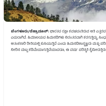
ಬೆಂಗಳೂರು/ಡೆಹ್ರಾಡೂನ್:
ಭಾರತದ ರಕ್ಷಾ ಕವಚದಂತಿರುವ ಅತಿ ಎತ್ತರದ 
ಎದುರಾಗಿದೆ. ಹಿಮಾಲಯದ ಹಿಮನದಿಗಳು ನಿರಂತರವಾಗಿ ಕರಗುತ್ತಿದ್ದು, ಸಿಂಧೂ,
ಆತಂಕಕಾರಿ ರೀತಿಯಲ್ಲಿ ಕುಸಿಯುತ್ತಿದೆ ಎಂದು ಹಿಮನದಿಶಾಸ್ತ್ರಜ್ಞರು ಮತ್ತು 
ನೀರಿನ ಮಟ್ಟ ಕಡಿಮೆಯಾಗುತ್ತಿದೆಯಾದರೂ, ಈ ವರ್ಷ ಪರಿಸ್ಥಿತಿ ಕೈಮೀರುತ್ತಿರುವುದ