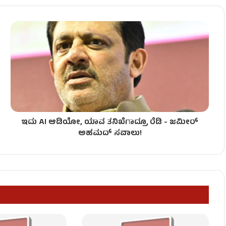
ಟನೆ!
ಇದು AI ಆಡಿಯೋ, ಯಾವ ತನಿಖೆಗಾದ್ರೂ ರೆಡಿ - ಜಮೀರ್
ಮಿಕರು ಸಾವು!
ಅಹಮದ್ ಸವಾಲು!