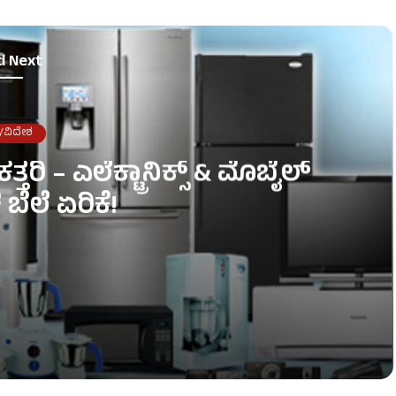
d Next
/ವಿದೇಶ
ತರಿ – ಎಲೆಕ್ಟ್ರಾನಿಕ್ಸ್ & ಮೊಬೈಲ್
ಬೆಲೆ ಏರಿಕೆ!
ೈಲ್ ಉತ್ಪನ್ನಗಳ ಬೆಲೆ ಏರಿಕೆ!