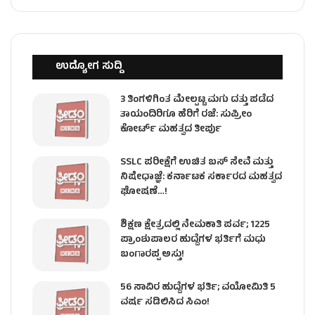
ಉದ್ಯೋಗ ಸುದ್ದಿ
3 ತಿಂಗಳಿಗಿಂತ ಮೇಲ್ಪಟ್ಟ ಮಗು ದತ್ತು ಪಡೆದ
ತಾಯಂದಿರಿಗೂ ಹೆರಿಗೆ ರಜೆ: ಸುಪ್ರೀಂ
ಕೋರ್ಟ್ ಮಹತ್ವದ ತೀರ್ಪು
SSLC ಪರೀಕ್ಷೆಗೆ ಉಚಿತ ಬಸ್ ಸೇವೆ ಮತ್ತು
ನಿಷೇಧಾಜ್ಞೆ: ಕರ್ನಾಟಕ ಸರ್ಕಾರದ ಮಹತ್ವದ
ಘೋಷಣೆ…!
ಶಿಕ್ಷಣ ಕ್ಷೇತ್ರದಲ್ಲಿ ನೇಮಕಾತಿ ಪರ್ವ; 1225
ಪ್ರಾಂಶುಪಾಲರ ಹುದ್ದೆಗಳ ಭರ್ತಿಗೆ ಮಧು
ಬಂಗಾರಪ್ಪ ಅಸ್ತು!
56 ಸಾವಿರ ಹುದ್ದೆಗಳ ಭರ್ತಿ; ವಯೋಮಿತಿ 5
ವರ್ಷ ಸಡಿಲಿಸಿದ ಸಿಎಂ!