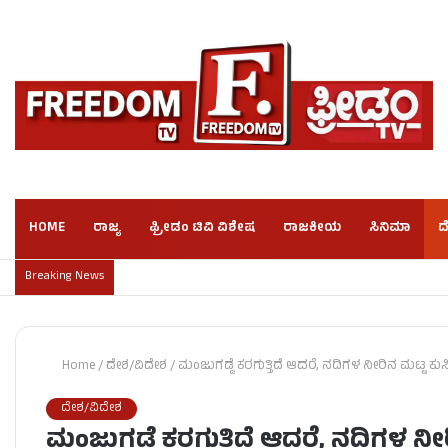
HOME
ರಾಜ್ಯ
ಫ್ರೀಡಂ ಟಿವಿ ವಿಶೇಷ
ರಾಜಕೀಯ
ಸಿನಿಮಾ
ದ
Breaking News
Home
/
ದೇಶ/ವಿದೇಶ
/
ಮಂಜುಗಡ್ಡೆ ಕರಗುತ್ತಿದೆ ಆದರೆ, ನದಿಗಳ ನೀರಿನ ಮಟ್ಟ ಕು
ದೇಶ/ವಿದೇಶ
ಮಂಜುಗಡ್ಡೆ ಕರಗುತ್ತಿದೆ ಆದರೆ, ನದಿಗಳ ನೀ