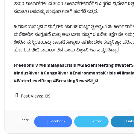
2800 ಮೀಟರ್‌ಗಳಿಂದ 3500 ಮೀಟರ್‌ಗಳವರೆಗಿನ ಎತ್ತರದ ಪ್ರದೇಶಗಳಲ್ಲಿ
ಸಮತೋಲನವನ್ನು ಸಂಪೂರ್ಣವಾಗಿ ಹದಗೆಡಿಸುತ್ತಿದೆ.
ಹಿಮಾಲಯದಲ್ಲಿನ ಸಮಸ್ಯೆಗಳು ಜಾಗತಿಕ ಮಟ್ಟದಲ್ಲಿ ಅತ್ಯಂತ ಸಂಕೀರ್ಣವಾ
ಮಳೆನೀರಿನ ಸಂಗ್ರಹಣೆ ಮತ್ತು ಅಂತರ್ಜಲ ಮಟ್ಟಗಳ ಕುರಿತು ತಕ್ಷಣವೇ ಸಮಗ
ನೀರಿನ ಸುಸ್ಥಿರತೆಯನ್ನು ಕಾಪಾಡಿಕೊಳ್ಳಲು ಈಗಿನಿಂದಲೇ ಕಟ್ಟುನಿಟ್ಟಿನ ಪರ
ಹೋಗುವ ಭೀತಿ ಎದುರಾಗಲಿದೆ ಎಂದು ವಿಜ್ಞಾನಿಗಳು ಎಚ್ಚರಿಸಿದ್ದಾರೆ.
FreedomTV #HimalayasCrisis #GlaciersMelting #WaterSc
#IndusRiver #GangaRiver #EnvironmentalCrisis #Hima
#WaterLevelDrop #BreakingNewsಕನ್ನಡ
Post Views:
199
Share
Facebook
Twitter
Link