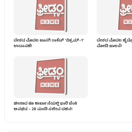
ಜಮ್ಮು-ಕಾಶ್ಮೀರದಲ್ಲಿ ಭೀಕರ ಮೇಘಸ್ಫೋಟ, ಭೂಕುಸಿತ – 17
ದೇಶದ ಮೊದಲ ಖಾಸಗಿ ರಾಕೆಟ್ ‘ವಿಕ್ರಮ್-1’
ದೇಶದ ಮೊದಲ ಹೈಡ್ರೋ
ಉಡಾವಣೆ!
ಮೋದಿ ಚಾಲನೆ!
ಚೀನಾದ ಶೂ ಕಾರ್ಖಾನೆಯಲ್ಲಿ ಭಾರಿ ಬೆಂಕಿ
ಅವಘಡ – 28 ಮಂದಿ ಸಜೀವ ದಹನ!