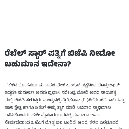
ರೆಬೆಲ್ ಸ್ಟಾರ್ ಪತ್ನಿಗೆ ಬಿಜೆಪಿ ನೀಡೋ
ಬಹುಮಾನ ಇದೇನಾ?
, “ಕಳೆದ ಲೋಕಸಭಾ ಚುನಾವಣೆ ವೇಳೆ ಕಾಂಗ್ರೆಸ್ ಪಕ್ಷದಿಂದ ದೊಡ್ಡ ಆಫರ್
ಇದ್ದರೂ ಸುಮಲತಾ ಅವರು ಪ್ರಧಾನಿ ನರೇಂದ್ರ ಮೋದಿ ಅವರ ನಾಯಕತ್ವ
ಮೆಚ್ಚಿ ಬಿಜೆಪಿ ಸೇರಿದ್ದರು. ಮಂಡ್ಯದಲ್ಲಿ ಮೈತ್ರಿಕೂಟಕ್ಕಾಗಿ (ಬಿಜೆಪಿ-ಜೆಡಿಎಸ್) ತಮ್ಮ
ಹಾಲಿ ಕ್ಷೇತ್ರ ಹಾಗೂ ಟಿಕೆಟ್ ಅನ್ನು ತ್ಯಾಗ ಮಾಡಿ ನಿಜವಾದ ಸ್ವಾಭಿಮಾನಿ
ಎನಿಸಿಕೊಂಡರು. ಹಳೇ ಮೈಸೂರು ಭಾಗದಲ್ಲಿ ಸುಮಲತಾ ಅವರ
ಸೇರ್ಪಡೆಯಿಂದ ಬಿಜೆಪಿಗೆ ದೊಡ್ಡ ಬಲ ಬಂದಿದೆ. ಆದರೆ, ಕಳೆದ ಎರಡೂವರೆ