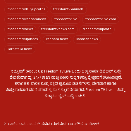
freedomtvdailyupdates
freedomtvkannada
freedomtvkannadanews
freedomtvlive
freedomtvlive.com
freedomtvnews
freedomtvnews.com
freedomtvupdate
freedomtvupdates
kannada news
kannadanews
karnataka news
ನಮ್ಮ ಬಗ್ಗೆ (About Us) Freedom TV Live ಒಂದು ವಿಶ್ವಾಸಾರ್ಹ ಡಿಜಿಟಲ್ ಸುದ್ದಿ
ವೇದಿಕೆಯಾಗಿದ್ದು, 24x7 ತಾಜಾ ಮತ್ತು ನಿಖರ ಸುದ್ದಿಗಳನ್ನು ಪ್ರೇಕ್ಷಕರಿಗೆ ತಲುಪಿಸುತ್ತದೆ.
ಕರ್ನಾಟಕ, ಭಾರತ ಮತ್ತು ವಿಶ್ವದ ಪ್ರಮುಖ ಘಟನೆಗಳನ್ನು ವೇಗವಾಗಿ ಹಾಗೂ
ನಿಷ್ಪಕ್ಷಪಾತವಾಗಿ ವರದಿ ಮಾಡುವುದು ನಮ್ಮ ಗುರಿಯಾಗಿದೆ. Freedom TV Live — ನಿಮ್ಮ
ವಿಶ್ವಾಸದ ಲೈವ್ ಸುದ್ದಿ ವಾಹಿನಿ.
ರಾಜೀನಾಮೆ ವಾಪಸ್ ಪಡೆದ ಯಶವಂತರಾಯಗೌಡ ಪಾಟೀಲ್‌!