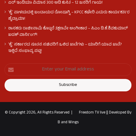
ಏರ್ ಇಂಡಿಯಾ ವಿಮಾನ 300 ಅಡಿ ಕುಸಿತ – 12 ಜನರಿಗೆ ಗಾಯ!
ʻಕೈʼ​ ಪಾಳಯದಲ್ಲಿ ಬಂಡಾಯದ ರೋಷಾಗ್ನಿ – KPCC ಕಚೇರಿ ಎದುರು ಕಾರ್ಯಕರ್ತರ
ಹೈಡ್ರಾಮಾ!
ಶಾಸಕರು ರಾಜೀನಾಮೆ ಕೊಟ್ಟರೆ ತಕ್ಷಣವೇ ಅಂಗೀಕಾರ – ಸಿಎಂ ಡಿ.ಕೆ.ಶಿವಕುಮಾರ್
ಖಡಕ್ ವಾರ್ನಿಂಗ್!
ʻಕೈʼ ಸರ್ಕಾರದ ನೂತನ ಸಚಿವರಿಗೆ ಒಲಿದ ಖಾತೆಗಳು – ಯಾರಿಗೆ ಯಾವ ಖಾತೆ?
ಇಲ್ಲಿದೆ ಸಂಭಾವ್ಯ ಪಟ್ಟಿ!
© Copyright 2026, All Rights Reserved |
Freedom TV live
||
Developed By
B and Wings