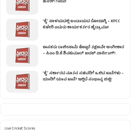
ಜನರಿಗೆ ಗಾಯ!
ʻಕೈʼ​ ಪಾಳಯದಲ್ಲಿ ಬಂಡಾಯದ ರೋಷಾಗ್ನಿ – KPCC
ಕಚೇರಿ ಎದುರು ಕಾರ್ಯಕರ್ತರ ಹೈಡ್ರಾಮಾ!
ಶಾಸಕರು ರಾಜೀನಾಮೆ ಕೊಟ್ಟರೆ ತಕ್ಷಣವೇ ಅಂಗೀಕಾರ
– ಸಿಎಂ ಡಿ.ಕೆ.ಶಿವಕುಮಾರ್ ಖಡಕ್ ವಾರ್ನಿಂಗ್!
ʻಕೈʼ ಸರ್ಕಾರದ ನೂತನ ಸಚಿವರಿಗೆ ಒಲಿದ ಖಾತೆಗಳು –
ಯಾರಿಗೆ ಯಾವ ಖಾತೆ? ಇಲ್ಲಿದೆ ಸಂಭಾವ್ಯ ಪಟ್ಟಿ!
Live Cricket Scores