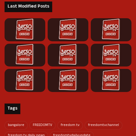
Last Modified Posts
Tags
bangalore
FREEDOMTV
freedom tv
freedomtvchannel
freedom tv daily news
freedomtvdailyupdate