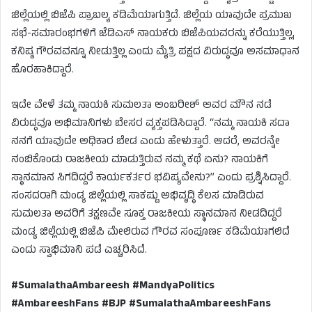
ಜಿಲ್ಲೆಯಲ್ಲಿ ಬಿಜೆಪಿ ಪ್ರಾಬಲ್ಯ ಕಡಿಮೆಯಾಗುತ್ತಿದೆ. ಜಿಲ್ಲೆಯ ಯಾವುದೇ ಪ್ರಮುಖ
ಸಭೆ-ಸಮಾರಂಭಗಳಿಗೆ ಜೆಡಿಎಸ್ ನಾಯಕರು ಬಿಜೆಪಿಯವರನ್ನು ಕರೆಯುತ್ತಿಲ್ಲ,
ಕನಿಷ್ಠ ಗೌರವವನ್ನೂ ನೀಡುತ್ತಿಲ್ಲ ಎಂದು ಮೈತ್ರಿ ಪಕ್ಷದ ವಿರುದ್ಧವೂ ಅಸಮಾಧಾನ
ಹೊರಹಾಕಿದ್ದಾರೆ.
ಇದೇ ವೇಳೆ ತಮ್ಮ ನಾಯಕಿ ಸುಮಲತಾ ಅಂಬರೀಶ್ ಅವರ ಮೌನ ನಡೆ
ವಿರುದ್ಧವೂ ಅಭಿಮಾನಿಗಳು ಬೇಸರ ವ್ಯಕ್ತಪಡಿಸಿದ್ದಾರೆ. “ನಮ್ಮ ನಾಯಕಿ ಸದಾ
ನನಗೆ ಯಾವುದೇ ಅಧಿಕಾರ ಬೇಡ ಎಂದು ಹೇಳುತ್ತಾರೆ. ಆದರೆ, ಅವರನ್ನೇ
ನಂಬಿಕೊಂಡು ರಾಜಕೀಯ ಮಾಡುತ್ತಿರುವ ನಮ್ಮ ಕಥೆ ಏನು? ನಾಯಕಿಗೆ
ಸ್ಥಾನಮಾನ ಸಿಗದಿದ್ದರೆ ಕಾರ್ಯಕರ್ತರ ಭವಿಷ್ಯವೇನು?” ಎಂದು ಪ್ರಶ್ನಿಸಿದ್ದಾರೆ.
ಸಂಸದರಾಗಿ ಮಂಡ್ಯ ಜಿಲ್ಲೆಯಲ್ಲಿ ಸಾಕಷ್ಟು ಅಭಿವೃದ್ಧಿ ಕೆಲಸ ಮಾಡಿರುವ
ಸುಮಲತಾ ಅವರಿಗೆ ತಕ್ಷಣವೇ ಸೂಕ್ತ ರಾಜಕೀಯ ಸ್ಥಾನಮಾನ ನೀಡದಿದ್ದರೆ
ಮಂಡ್ಯ ಜಿಲ್ಲೆಯಲ್ಲಿ ಬಿಜೆಪಿ ಮೇಲಿರುವ ಗೌರವ ಸಂಪೂರ್ಣ ಕಡಿಮೆಯಾಗಲಿದೆ
ಎಂದು ಸ್ವಾಭಿಮಾನಿ ಪಡೆ ಎಚ್ಚರಿಸಿದೆ.
#SumalathaAmbareesh #MandyaPolitics
#AmbareeshFans #BJP #SumalathaAmbareeshFans