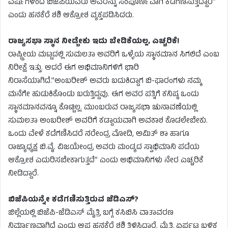
ವರ್ಷಗಳಿಂದ ಬಿಜೆಪಿಯವರು ಅವರನ್ನು ಸಂಪೂರ್ಣವಾಗಿ ಕಡೆಗಣಿಸುತ್ತಿದ್ದಾರೆ”
ಎಂದು ಹನಕೆರೆ ಶಶಿ ಆಕ್ರೋಶ ವ್ಯಕ್ತಪಡಿಸಿದರು.
ರಾಜ್ಯಸಭಾ ಸ್ಥಾನ ನೀಡ್ಬೇಕು ಇದು ಬೇಡಿಕೆಯಲ್ಲ, ಎಚ್ಚರಿಕೆ!
ರಾಷ್ಟ್ರೀಯ ಮಟ್ಟದಲ್ಲಿ ಸುಮಲತಾ ಅವರಿಗೆ ಒಳ್ಳೆಯ ಸ್ಥಾನಮಾನ ಸಿಗಲಿದೆ ಎಂಬ
ನಿರೀಕ್ಷೆ ಇತ್ತು. ಆದರೆ ಈಗ ಅಭಿಮಾನಿಗಳಿಗೆ ಭಾರಿ
ನಿರಾಸೆಯಾಗಿದೆ.”ಅಂಬರೀಶ್ ಅವರು ಬದುಕಿದ್ದಾಗ ಬಿ-ಫಾರಂಗಳು ನಮ್ಮ
ಮನೆಗೇ ಹುಡುಕಿಕೊಂಡು ಬರುತ್ತಿದ್ದವು. ಈಗ ಅವರ ಪತ್ನಿಗೆ ಕನಿಷ್ಠ ಒಂದು
ಸ್ಥಾನಮಾನವನ್ನೂ ಕೊಟ್ಟಿಲ್ಲ. ಮುಂಬರುವ ರಾಜ್ಯಸಭಾ ಚುನಾವಣೆಯಲ್ಲಿ
ಸುಮಲತಾ ಅಂಬರೀಶ್ ಅವರಿಗೆ ಕಡ್ಡಾಯವಾಗಿ ಅವಕಾಶ ಕೊಡಲೇಬೇಕು.
ಒಂದು ವೇಳೆ ಕಡೆಗಣಿಸಿದರೆ ನರೇಂದ್ರ ಮೋದಿ, ಅಮಿತ್ ಶಾ ಹಾಗೂ
ರಾಜ್ಯಾಧ್ಯಕ್ಷ ಬಿ.ವೈ. ವಿಜಯೇಂದ್ರ ಅವರು ಮಂಡ್ಯದ ಸ್ವಾಭಿಮಾನಿ ಪಡೆಯ
ಆಕ್ರೋಶ ಎದುರಿಸಬೇಕಾಗುತ್ತದೆ” ಎಂದು ಅಭಿಮಾನಿಗಳು ನೇರ ಎಚ್ಚರಿಕೆ
ನೀಡಿದ್ದಾರೆ.
ಬಿಜೆಪಿಯನ್ನೇ ಕಡೆಗಣಿಸುತ್ತಿರುವ ಜೆಡಿಎಸ್?
ಜಿಲ್ಲೆಯಲ್ಲಿ ಬಿಜೆಪಿ-ಜೆಡಿಎಸ್ ಮೈತ್ರಿ ಬಗ್ಗೆ ಕಸಿಬಿಸಿ ವಾತಾವರಣ
ನಿರ್ಮಾಣವಾಗಿದೆ ಎಂದು ಆಪ್ತ ಹನಕೆರೆ ಶಶಿ ತಿಳಿಸಿದ್ದಾರೆ. ಮೈತ್ರಿ ಏರ್ಪಟ್ಟ ಬಳಿಕ