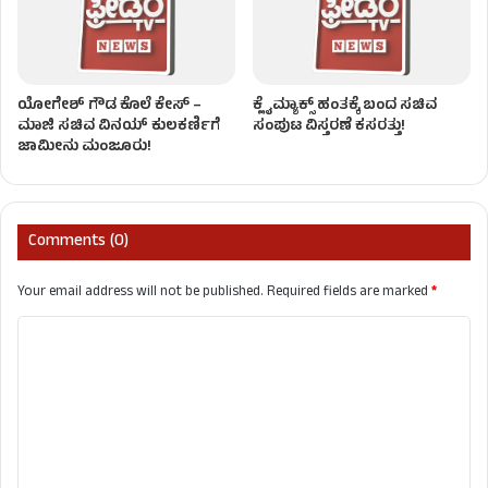
ಯೋಗೇಶ್ ಗೌಡ ಕೊಲೆ ಕೇಸ್ –
ಕ್ಲೈಮ್ಯಾಕ್ಸ್ ಹಂತಕ್ಕೆ ಬಂದ ಸಚಿವ
ಮಾಜಿ ಸಚಿವ ವಿನಯ್ ಕುಲಕರ್ಣಿಗೆ
ಸಂಪುಟ ವಿಸ್ತರಣೆ ಕಸರತ್ತು!
ಜಾಮೀನು ಮಂಜೂರು!
Comments (0)
Your email address will not be published.
Required fields are marked
*
C
o
m
m
e