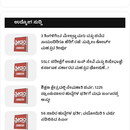
ಉದ್ಯೋಗ ಸುದ್ದಿ
3 ತಿಂಗಳಿಗಿಂತ ಮೇಲ್ಪಟ್ಟ ಮಗು ದತ್ತು ಪಡೆದ
ತಾಯಂದಿರಿಗೂ ಹೆರಿಗೆ ರಜೆ: ಸುಪ್ರೀಂ ಕೋರ್ಟ್
ಮಹತ್ವದ ತೀರ್ಪು
SSLC ಪರೀಕ್ಷೆಗೆ ಉಚಿತ ಬಸ್ ಸೇವೆ ಮತ್ತು ನಿಷೇಧಾಜ್ಞೆ:
ಕರ್ನಾಟಕ ಸರ್ಕಾರದ ಮಹತ್ವದ ಘೋಷಣೆ…!
ಶಿಕ್ಷಣ ಕ್ಷೇತ್ರದಲ್ಲಿ ನೇಮಕಾತಿ ಪರ್ವ; 1225
ಪ್ರಾಂಶುಪಾಲರ ಹುದ್ದೆಗಳ ಭರ್ತಿಗೆ ಮಧು ಬಂಗಾರಪ್ಪ
ಅಸ್ತು!
56 ಸಾವಿರ ಹುದ್ದೆಗಳ ಭರ್ತಿ; ವಯೋಮಿತಿ 5 ವರ್ಷ
ಸಡಿಲಿಸಿದ ಸಿಎಂ!