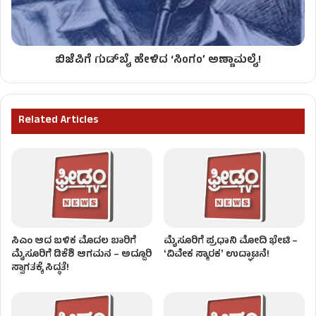
ಬಿಜೆಪಿಗೆ ಗುಡ್​ಬೈ ಹೇಳಿದ ‘ಸಿಂಗಂ’ ಅಣ್ಣಾಮಲೈ!
Related Articles
ಸಿಎಂ ಆದ ಬಳಿಕ ಮೊದಲ ಬಾರಿಗೆ
ಮೈಸೂರಿಗೆ ಪ್ರಧಾನಿ ಮೋದಿ ಭೇಟಿ –
ಮೈಸೂರಿಗೆ ಡಿಕೆಶಿ ಆಗಮನ – ಅದ್ದೂರಿ
ʻವಿವೇಕ ಸ್ಮಾರಕʼ ಉದ್ಘಾಟನೆ!
ಸ್ವಾಗತಕ್ಕೆ ಸಿದ್ಧತೆ!