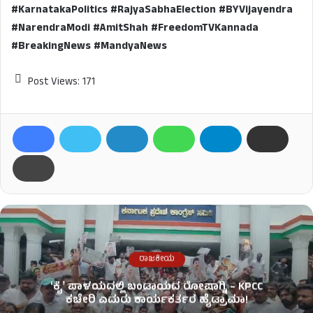
#KarnatakaPolitics #RajyaSabhaElection #BYVijayendra
#NarendraModi #AmitShah #FreedomTVKannada
#BreakingNews #MandyaNews
Post Views:
171
ರಾಜಕೀಯ
ʻಕೈʼ​ ಪಾಳಯದಲ್ಲಿ ಬಂಡಾಯದ ರೋಷಾಗ್ನಿ – KPCC
ಕಚೇರಿ ಎದುರು ಕಾರ್ಯಕರ್ತರ ಹೈಡ್ರಾಮಾ!