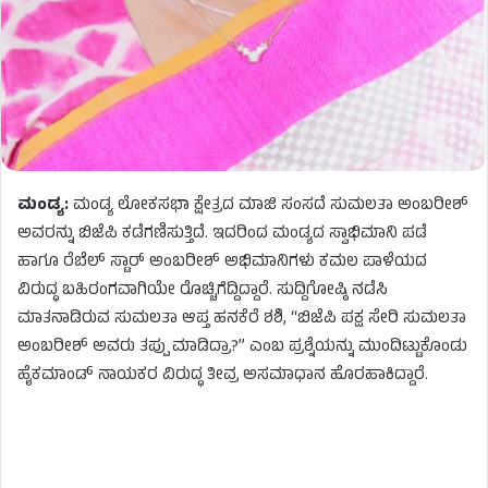
ಮಂಡ್ಯ:
ಮಂಡ್ಯ ಲೋಕಸಭಾ ಕ್ಷೇತ್ರದ ಮಾಜಿ ಸಂಸದೆ ಸುಮಲತಾ ಅಂಬರೀಶ್
ಅವರನ್ನು ಬಿಜೆಪಿ ಕಡೆಗಣಿಸುತ್ತಿದೆ. ಇದರಿಂದ ಮಂಡ್ಯದ ಸ್ವಾಭಿಮಾನಿ ಪಡೆ
ಹಾಗೂ ರೆಬೆಲ್ ಸ್ಟಾರ್ ಅಂಬರೀಶ್ ಅಭಿಮಾನಿಗಳು ಕಮಲ ಪಾಳೆಯದ
ವಿರುದ್ಧ ಬಹಿರಂಗವಾಗಿಯೇ ರೊಚ್ಚಿಗೆದ್ದಿದ್ದಾರೆ. ಸುದ್ದಿಗೋಷ್ಠಿ ನಡೆಸಿ
ಮಾತನಾಡಿರುವ ಸುಮಲತಾ ಆಪ್ತ ಹನಕೆರೆ ಶಶಿ, “ಬಿಜೆಪಿ ಪಕ್ಷ ಸೇರಿ ಸುಮಲತಾ
ಅಂಬರೀಶ್ ಅವರು ತಪ್ಪು ಮಾಡಿದ್ರಾ?” ಎಂಬ ಪ್ರಶ್ನೆಯನ್ನು ಮುಂದಿಟ್ಟುಕೊಂಡು
ಹೈಕಮಾಂಡ್ ನಾಯಕರ ವಿರುದ್ಧ ತೀವ್ರ ಅಸಮಾಧಾನ ಹೊರಹಾಕಿದ್ದಾರೆ.