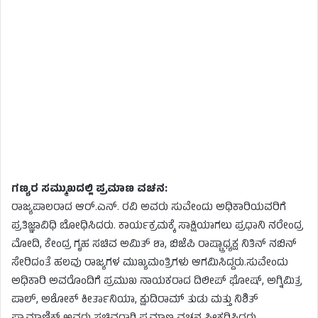
ಗಣ್ಯರ ಸಮ್ಮುಖದಲ್ಲಿ ಪ್ರಮಾಣ ವಚನ:
ರಾಜ್ಯಪಾಲರಾದ ಆರ್‌.ಎನ್. ರವಿ ಅವರು ಸುವೇಂದು ಅಧಿಕಾರಿಯವರಿಗೆ
ಪ್ರತಿಜ್ಞಾವಿಧಿ ಬೋಧಿಸಿದರು. ಕಾರ್ಯಕ್ರಮಕ್ಕೆ ಸಾಕ್ಷಿಯಾಗಲು ಪ್ರಧಾನಿ ನರೇಂದ್ರ
ಮೋದಿ, ಕೇಂದ್ರ ಗೃಹ ಸಚಿವ ಅಮಿತ್‌ ಶಾ, ಬಿಜೆಪಿ ರಾಷ್ಟ್ರಾಧ್ಯಕ್ಷ ನಿತಿನ್ ನಬಿನ್
ಸೇರಿದಂತೆ ಹಲವು ರಾಜ್ಯಗಳ ಮುಖ್ಯಮಂತ್ರಿಗಳು ಆಗಮಿಸಿದ್ದರು.ಸುವೇಂದು
ಅಧಿಕಾರಿ ಅವರೊಂದಿಗೆ ಪ್ರಮುಖ ನಾಯಕರಾದ ದಿಲೀಪ್ ಘೋಷ್, ಅಗ್ನಿಮಿತ್ರ
ಪಾಲ್, ಅಶೋಕ್ ಕೀರ್ತಾನಿಯಾ, ಕ್ಷುದಿರಾಮ್ ತುಡು ಮತ್ತು ನಿಶಿತ್