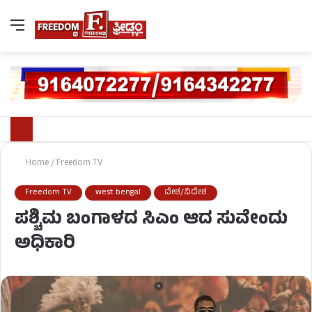
Home
/
Freedom TV
Freedom TV
west bengal
ದೇಶ/ವಿದೇಶ
ಪಶ್ಚಿಮ ಬಂಗಾಳದ ಸಿಎಂ ಆದ ಸುವೇಂದು
ಅಧಿಕಾರಿ