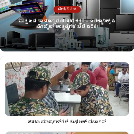
ದೇಶ/ವಿದೇಶ
ಮತ್ತೆ ಜನ ಸಾಮಾನ್ಯರ ಜೇಬಿಗೆ ಕತ್ತರಿ – ಎಲೆಕ್ಟ್ರಾನಿಕ್ಸ್ &
ಮೊಬೈಲ್ ಉತ್ಪನ್ನಗಳ ಬೆಲೆ ಏರಿಕೆ!
ಜಿಬಿಎ ಮಾರ್ಷಲ್‌ಗಳ ತುಘಲಕ್ ದರ್ಬಾರ್‌