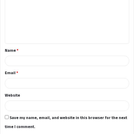
m
m
e
n
t
Name
*
*
Email
*
Website
Save my name, email, and website in this browser for the next
time I comment.