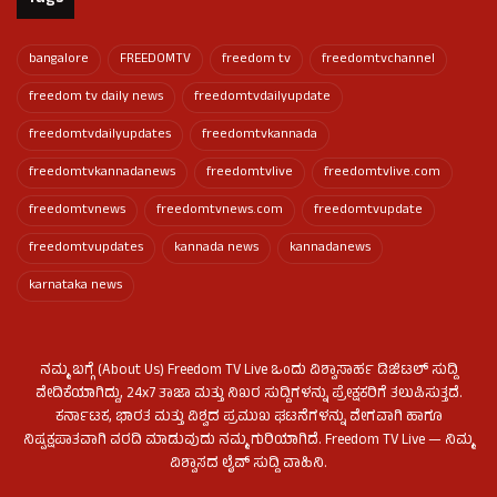
bangalore
FREEDOMTV
freedom tv
freedomtvchannel
freedom tv daily news
freedomtvdailyupdate
freedomtvdailyupdates
freedomtvkannada
freedomtvkannadanews
freedomtvlive
freedomtvlive.com
freedomtvnews
freedomtvnews.com
freedomtvupdate
freedomtvupdates
kannada news
kannadanews
karnataka news
ನಮ್ಮ ಬಗ್ಗೆ (About Us) Freedom TV Live ಒಂದು ವಿಶ್ವಾಸಾರ್ಹ ಡಿಜಿಟಲ್ ಸುದ್ದಿ
ವೇದಿಕೆಯಾಗಿದ್ದು, 24x7 ತಾಜಾ ಮತ್ತು ನಿಖರ ಸುದ್ದಿಗಳನ್ನು ಪ್ರೇಕ್ಷಕರಿಗೆ ತಲುಪಿಸುತ್ತದೆ.
ಕರ್ನಾಟಕ, ಭಾರತ ಮತ್ತು ವಿಶ್ವದ ಪ್ರಮುಖ ಘಟನೆಗಳನ್ನು ವೇಗವಾಗಿ ಹಾಗೂ
ನಿಷ್ಪಕ್ಷಪಾತವಾಗಿ ವರದಿ ಮಾಡುವುದು ನಮ್ಮ ಗುರಿಯಾಗಿದೆ. Freedom TV Live — ನಿಮ್ಮ
ವಿಶ್ವಾಸದ ಲೈವ್ ಸುದ್ದಿ ವಾಹಿನಿ.