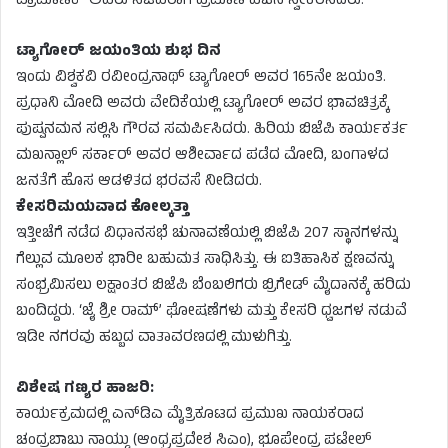
ಪ್ರಾಮಾಣಿಕ್ ಅವರು ಸಚಿವರಾಗಿ ಪ್ರಮಾಣ ವಚನ ಸ್ವೀಕರಿಸಿದರು.
ಟ್ಯಾಗೋರ್ ಜಯಂತಿಯ ಶುಭ ದಿನ
ಇಂದು ವಿಶ್ವಕವಿ ರವೀಂದ್ರನಾಥ್ ಟ್ಯಾಗೋರ್ ಅವರ 165ನೇ ಜಯಂತಿ.
ಪ್ರಧಾನಿ ಮೋದಿ ಅವರು ವೇದಿಕೆಯಲ್ಲಿ ಟ್ಯಾಗೋರ್ ಅವರ ಭಾವಚಿತ್ರಕ್ಕೆ
ಪುಷ್ಪನಮನ ಸಲ್ಲಿಸಿ ಗೌರವ ಸಮರ್ಪಿಸಿದರು. ಹಿರಿಯ ಬಿಜೆಪಿ ಕಾರ್ಯಕರ್ತ
ಮಖನ್ಲಾಲ್ ಸರ್ಕಾರ್ ಅವರ ಆಶೀರ್ವಾದ ಪಡೆದ ಮೋದಿ, ಬಂಗಾಳದ
ಜನತೆಗೆ ಹೊಸ ಆಡಳಿತದ ಭರವಸೆ ನೀಡಿದರು.
ಕೇಸರಿಮಯವಾದ ಕೋಲ್ಕತ್ತಾ
ಇತ್ತೀಚೆಗೆ ನಡೆದ ವಿಧಾನಸಭೆ ಚುನಾವಣೆಯಲ್ಲಿ ಬಿಜೆಪಿ 207 ಸ್ಥಾನಗಳನ್ನು
ಗೆಲ್ಲುವ ಮೂಲಕ ಭಾರೀ ಬಹುಮತ ಸಾಧಿಸಿತ್ತು. ಈ ಐತಿಹಾಸಿಕ ಕ್ಷಣವನ್ನು
ಸಂಭ್ರಮಿಸಲು ಲಕ್ಷಾಂತರ ಬಿಜೆಪಿ ಬೆಂಬಲಿಗರು ಬ್ರಿಗೇಡ್ ಮೈದಾನಕ್ಕೆ ಹರಿದು
ಬಂದಿದ್ದರು. ‘ಜೈ ಶ್ರೀ ರಾಮ್’ ಘೋಷಣೆಗಳು ಮತ್ತು ಕೇಸರಿ ಧ್ವಜಗಳ ನಡುವೆ
ಇಡೀ ನಗರವು ಹಬ್ಬದ ವಾತಾವರಣದಲ್ಲಿ ಮುಳುಗಿತ್ತು.
ವಿಶೇಷ ಗಣ್ಯರ ಹಾಜರಿ:
ಕಾರ್ಯಕ್ರಮದಲ್ಲಿ ಎನ್‌ಡಿಎ ಮೈತ್ರಿಕೂಟದ ಪ್ರಮುಖ ನಾಯಕರಾದ
ಚಂದ್ರಬಾಬು ನಾಯ್ಡು (ಆಂಧ್ರಪ್ರದೇಶ ಸಿಎಂ), ಭೂಪೇಂದ್ರ ಪಟೇಲ್