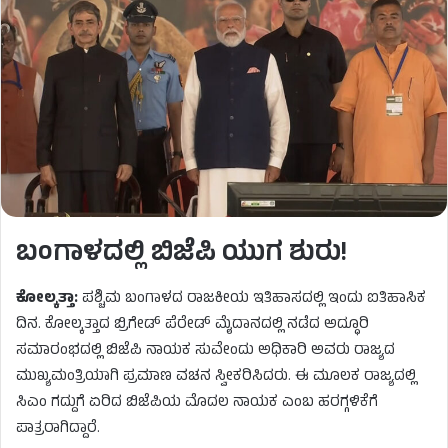
ಬಂಗಾಳದಲ್ಲಿ ಬಿಜೆಪಿ ಯುಗ ಶುರು!
ಕೋಲ್ಕತ್ತಾ:
ಪಶ್ಚಿಮ ಬಂಗಾಳದ ರಾಜಕೀಯ ಇತಿಹಾಸದಲ್ಲಿ ಇಂದು ಐತಿಹಾಸಿಕ
ದಿನ. ಕೋಲ್ಕತ್ತಾದ ಬ್ರಿಗೇಡ್ ಪೆರೇಡ್ ಮೈದಾನದಲ್ಲಿ ನಡೆದ ಅದ್ಧೂರಿ
ಸಮಾರಂಭದಲ್ಲಿ ಬಿಜೆಪಿ ನಾಯಕ ಸುವೇಂದು ಅಧಿಕಾರಿ ಅವರು ರಾಜ್ಯದ
ಮುಖ್ಯಮಂತ್ರಿಯಾಗಿ ಪ್ರಮಾಣ ವಚನ ಸ್ವೀಕರಿಸಿದರು. ಈ ಮೂಲಕ ರಾಜ್ಯದಲ್ಲಿ
ಸಿಎಂ ಗದ್ದುಗೆ ಏರಿದ ಬಿಜೆಪಿಯ ಮೊದಲ ನಾಯಕ ಎಂಬ ಹರಗ್ಗಳಿಕೆಗೆ
ಪಾತ್ರರಾಗಿದ್ದಾರೆ.