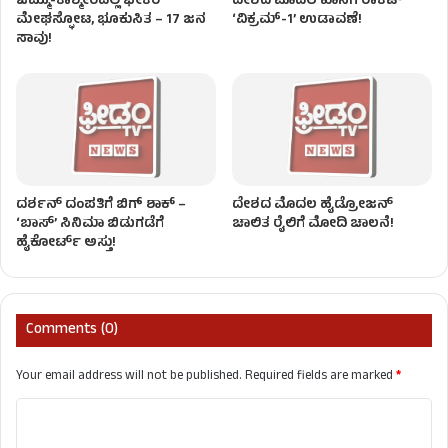
ಜಮ್ಮು-ಕಾಶ್ಮೀರದಲ್ಲಿ ಭೀಕರ
ದೇಶದ ಮೊದಲ ಖಾಸಗಿ ರಾಕೆಟ್
ಮೇಘಸ್ಫೋಟ, ಭೂಕುಸಿತ – 17 ಜನ
‘ವಿಕ್ರಮ್-1’ ಉಡಾವಣೆ!
ಸಾವು!
ದರ್ಶನ್‌ ದಂಪತಿಗೆ ಬಿಗ್ ಶಾಕ್ –
ದೇಶದ ಮೊದಲ ಹೈಡ್ರೋಜನ್‌
‘ಬಾಸ್’ ಸಿನಿಮಾ ಬಿಡುಗಡೆಗೆ
ಚಾಲಿತ ರೈಲಿಗೆ ಮೋದಿ ಚಾಲನೆ!
ಹೈಕೋರ್ಟ್ ಅಸ್ತು!
Comments (0)
Your email address will not be published.
Required fields are marked
*
C
o