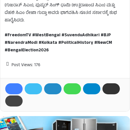
(ಗುಜರಾತ್ ಸಿಎಂ), ಪುಷ್ಕರ್ ಸಿಂಗ್ ಧಾಮಿ (ಉತ್ತರಾಖಂಡ ಸಿಎಂ) ಮತ್ತು
ದೆಹಲಿ ಸಿಎಂ ರೇಖಾ ಗುಪ್ತಾ ಅವರು ಭಾಗವಹಿಸಿ ನೂತನ ಸರ್ಕಾರಕ್ಕೆ ಶುಭ
ಹಾರೈಸಿದರು.
#FreedomTV #WestBengal #SuvenduAdhikari #BJP
#NarendraModi #Kolkata #PoliticalHistory #NewCM
#BengalElection2026
Post Views:
176