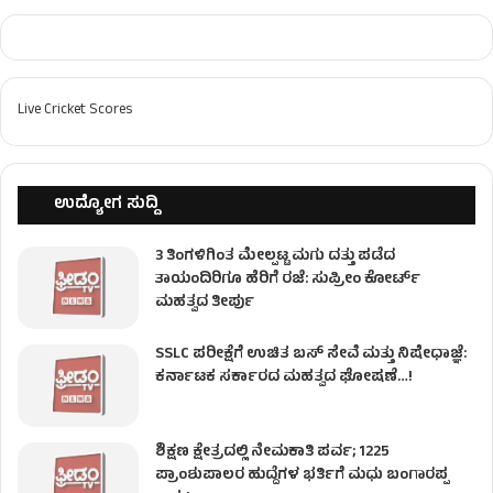
Live Cricket Scores
ಉದ್ಯೋಗ ಸುದ್ದಿ
3 ತಿಂಗಳಿಗಿಂತ ಮೇಲ್ಪಟ್ಟ ಮಗು ದತ್ತು ಪಡೆದ
ತಾಯಂದಿರಿಗೂ ಹೆರಿಗೆ ರಜೆ: ಸುಪ್ರೀಂ ಕೋರ್ಟ್
ಮಹತ್ವದ ತೀರ್ಪು
SSLC ಪರೀಕ್ಷೆಗೆ ಉಚಿತ ಬಸ್ ಸೇವೆ ಮತ್ತು ನಿಷೇಧಾಜ್ಞೆ:
ಕರ್ನಾಟಕ ಸರ್ಕಾರದ ಮಹತ್ವದ ಘೋಷಣೆ…!
ಶಿಕ್ಷಣ ಕ್ಷೇತ್ರದಲ್ಲಿ ನೇಮಕಾತಿ ಪರ್ವ; 1225
ಪ್ರಾಂಶುಪಾಲರ ಹುದ್ದೆಗಳ ಭರ್ತಿಗೆ ಮಧು ಬಂಗಾರಪ್ಪ