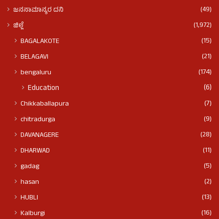
(49)
ಜನಸಾಮಾನ್ಯರ ದನಿ
(1,972)
ಜಿಲ್ಲೆ
(15)
BAGALAKOTE
(21)
BELAGAVI
(174)
bengaluru
(6)
Education
(7)
Chikkaballapura
(9)
chitradurga
(28)
DAVANAGERE
(11)
DHARWAD
(5)
gadag
(2)
hasan
(13)
HUBLI
(16)
Kalburgi