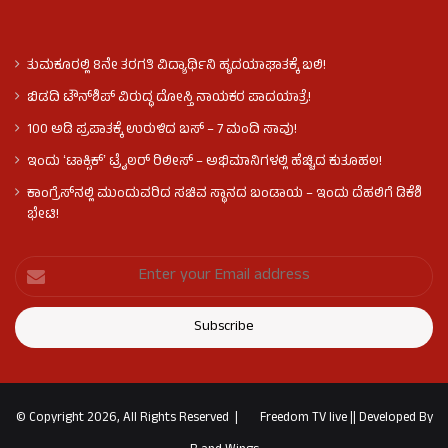
ತುಮಕೂರಲ್ಲಿ 8ನೇ ತರಗತಿ ವಿದ್ಯಾರ್ಥಿನಿ ಹೃದಯಾಘಾತಕ್ಕೆ ಬಲಿ!
ಬಿಡದಿ ಟೌನ್‌ಶಿಪ್‌ ವಿರುದ್ಧ ದೋಸ್ತಿ ನಾಯಕರ ಪಾದಯಾತ್ರೆ!
100 ಅಡಿ ಪ್ರಪಾತಕ್ಕೆ ಉರುಳಿದ ಬಸ್‌ – 7 ಮಂದಿ ಸಾವು!
ಇಂದು ʻಟಾಕ್ಸಿಕ್ʼ ಟ್ರೈಲರ್ ರಿಲೀಸ್‌ – ಅಭಿಮಾನಿಗಳಲ್ಲಿ ಹೆಚ್ಚಿದ ಕುತೂಹಲ!
ಕಾಂಗ್ರೆಸ್​ನಲ್ಲಿ ಮುಂದುವರಿದ ಸಚಿವ ಸ್ಥಾನದ ಬಂಡಾಯ – ಇಂದು ದೆಹಲಿಗೆ ಡಿಕೆಶಿ
ಭೇಟಿ!
© Copyright 2026, All Rights Reserved |
Freedom TV live
||
Developed By