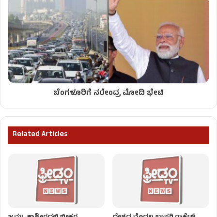
ಬೆಂಗಳೂರಿಗೆ ನರೇಂದ್ರ ಮೋದಿ ಭೇಟಿ
Related Articles