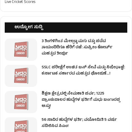
Live Cricket Scores
ಉದ್ಯೋಗ ಸುದ್ದಿ
3 ತಿಂಗಳಿಗಿಂತ ಮೇಲ್ಪಟ್ಟ ಮಗು ದತ್ತು ಪಡೆದ
ತಾಯಂದಿರಿಗೂ ಹೆರಿಗೆ ರಜೆ: ಸುಪ್ರೀಂ ಕೋರ್ಟ್
ಮಹತ್ವದ ತೀರ್ಪು
SSLC ಪರೀಕ್ಷೆಗೆ ಉಚಿತ ಬಸ್ ಸೇವೆ ಮತ್ತು ನಿಷೇಧಾಜ್ಞೆ:
ಕರ್ನಾಟಕ ಸರ್ಕಾರದ ಮಹತ್ವದ ಘೋಷಣೆ…!
ಶಿಕ್ಷಣ ಕ್ಷೇತ್ರದಲ್ಲಿ ನೇಮಕಾತಿ ಪರ್ವ; 1225
ಪ್ರಾಂಶುಪಾಲರ ಹುದ್ದೆಗಳ ಭರ್ತಿಗೆ ಮಧು ಬಂಗಾರಪ್ಪ
ಅಸ್ತು!
56 ಸಾವಿರ ಹುದ್ದೆಗಳ ಭರ್ತಿ; ವಯೋಮಿತಿ 5 ವರ್ಷ
ಸಡಿಲಿಸಿದ ಸಿಎಂ!