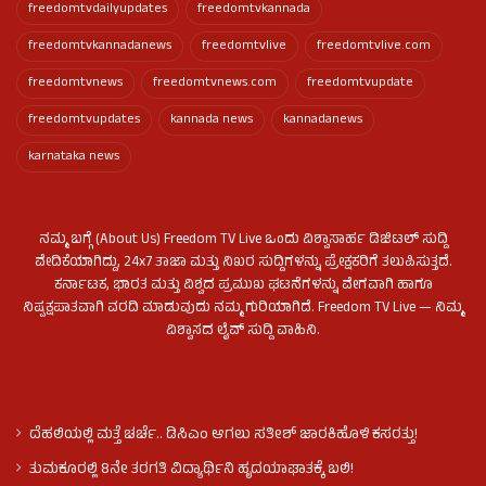
freedomtvdailyupdates
freedomtvkannada
freedomtvkannadanews
freedomtvlive
freedomtvlive.com
freedomtvnews
freedomtvnews.com
freedomtvupdate
freedomtvupdates
kannada news
kannadanews
karnataka news
ನಮ್ಮ ಬಗ್ಗೆ (About Us) Freedom TV Live ಒಂದು ವಿಶ್ವಾಸಾರ್ಹ ಡಿಜಿಟಲ್ ಸುದ್ದಿ
ವೇದಿಕೆಯಾಗಿದ್ದು, 24x7 ತಾಜಾ ಮತ್ತು ನಿಖರ ಸುದ್ದಿಗಳನ್ನು ಪ್ರೇಕ್ಷಕರಿಗೆ ತಲುಪಿಸುತ್ತದೆ.
ಕರ್ನಾಟಕ, ಭಾರತ ಮತ್ತು ವಿಶ್ವದ ಪ್ರಮುಖ ಘಟನೆಗಳನ್ನು ವೇಗವಾಗಿ ಹಾಗೂ
ನಿಷ್ಪಕ್ಷಪಾತವಾಗಿ ವರದಿ ಮಾಡುವುದು ನಮ್ಮ ಗುರಿಯಾಗಿದೆ. Freedom TV Live — ನಿಮ್ಮ
ವಿಶ್ವಾಸದ ಲೈವ್ ಸುದ್ದಿ ವಾಹಿನಿ.
ದೆಹಲಿಯಲ್ಲಿ ಮತ್ತೆ ಚರ್ಚೆ.. ಡಿಸಿಎಂ ಆಗಲು ಸತೀಶ್ ಜಾರಕಿಹೊಳಿ ಕಸರತ್ತು!
ತುಮಕೂರಲ್ಲಿ 8ನೇ ತರಗತಿ ವಿದ್ಯಾರ್ಥಿನಿ ಹೃದಯಾಘಾತಕ್ಕೆ ಬಲಿ!