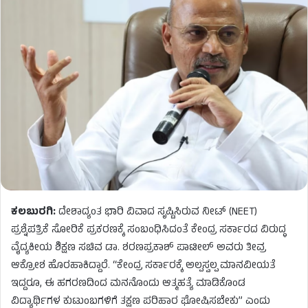
ಕಲಬುರಗಿ:
ದೇಶಾದ್ಯಂತ ಭಾರಿ ವಿವಾದ ಸೃಷ್ಟಿಸಿರುವ ನೀಟ್ (NEET)
ಪ್ರಶ್ನೆಪತ್ರಿಕೆ ಸೋರಿಕೆ ಪ್ರಕರಣಕ್ಕೆ ಸಂಬಂಧಿಸಿದಂತೆ ಕೇಂದ್ರ ಸರ್ಕಾರದ ವಿರುದ್ಧ
ವೈದ್ಯಕೀಯ ಶಿಕ್ಷಣ ಸಚಿವ ಡಾ. ಶರಣಪ್ರಕಾಶ್ ಪಾಟೀಲ್ ಅವರು ತೀವ್ರ
ಆಕ್ರೋಶ ಹೊರಹಾಕಿದ್ದಾರೆ. “ಕೇಂದ್ರ ಸರ್ಕಾರಕ್ಕೆ ಅಲ್ಪಸ್ವಲ್ಪ ಮಾನವೀಯತೆ
ಇದ್ದರೂ, ಈ ಹಗರಣದಿಂದ ಮನನೊಂದು ಆತ್ಮಹತ್ಯೆ ಮಾಡಿಕೊಂಡ
ವಿದ್ಯಾರ್ಥಿಗಳ ಕುಟುಂಬಗಳಿಗೆ ತಕ್ಷಣ ಪರಿಹಾರ ಘೋಷಿಸಬೇಕು” ಎಂದು