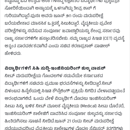
ಕಷ್ಟಪಟ್ಟು ಓದಿ ಉತ್ತಮ ಅಂಕ ಗಳಿಸಿದ್ದ ಲಕ್ಷಾಂತರ ವಿದ್ಯಾರ್ಥಿಗಳು ಪ್ರಶ್ನೆಪತ್ರಿಕೆ
ಸೋರಿಕೆಯಿಂದಾಗಿ ಅನ್ಯಾಯಕ್ಕೆ ಒಳಗಾಗಿದ್ದು ತೀವ್ರ ಶಾಕ್ ಗೆ
ಗುರಿಯಾಗಿದ್ದಾರೆ.ಪುನಃ ಅವರು ಜೂನ್ ೨೧ ರಂದು ಮರುಪರೀಕ್ಷೆ
ಬರೆಯಬೇಕಾದ ಮಾನಸಿಕ ಒತ್ತಡಕ್ಕೆ ಸಿಲುಕಿದ್ದಾರೆ. ವೈದ್ಯಕೀಯ ಪ್ರವೇಶ
ಪರೀಕ್ಷೆಗಳನ್ನು ನಡೆಸುವ ಸಂಪೂರ್ಣ ಜವಾಬ್ದಾರಿಯನ್ನು ಕೇಂದ್ರ ಸರ್ಕಾರವು
ರಾಜ್ಯ ಸರ್ಕಾರಗಳಿಗೇ ಹಸ್ತಾಂತರಿಸಬೇಕು. ನಮ್ಮ ರಾಜ್ಯದ ಸಿಇಟಿ (CET) ವ್ಯವಸ್ಥೆ
ಅತ್ಯಂತ ಪಾರದರ್ಶಕವಾಗಿದೆ ಎಂದು ಸಚಿವ ಶರಣಪ್ರಕಾಶ್ ಪಾಟೀಲ್
ಹೇಳಿದರು.
ವಿದ್ಯಾರ್ಥಿಗಳಿಗೆ ಸಿಹಿ ಸುದ್ದಿ-ಇಂಜಿನಿಯರಿಂಗ್ ಶುಲ್ಕ ವಾಪಸ್
ನೀಟ್ ಮರುಪರೀಕ್ಷೆಯ ಗೊಂದಲಗಳ ನಡುವೆಯೇ ಕರ್ನಾಟಕದ
ವಿದ್ಯಾರ್ಥಿಗಳಿಗೆ ಸಚಿವರು ಪ್ರಮುಖ ಭರವಸೆಗಳನ್ನು ನೀಡಿದ್ದಾರೆ.ನೀಟ್
ವಿಳಂಬದ ಹಿನ್ನೆಲೆಯಲ್ಲಿ ಸಿಇಟಿ ಕೌನ್ಸೆಲಿಂಗ್ ಪ್ರಕ್ರಿಯೆ ನಿಗದಿತ ವೇಳಾಪಟ್ಟಿಯಂತೆ
ಆರಂಭವಾಗಲಿದೆ. ಒಂದು ವೇಳೆ ವಿದ್ಯಾರ್ಥಿಗೆ ಮೊದಲು ಇಂಜಿನಿಯರಿಂಗ್
ಸೀಟು ಸಿಕ್ಕು, ಬಳಿಕ ನೀಟ್ ಮೂಲಕ ವೈದ್ಯಕೀಯ (Medical) ಸೀಟು ದೊರೆತರೆ,
ಇಂಜಿನಿಯರಿಂಗ್ ಕಾಲೇಜಿಗೆ ಪಾವತಿಸಿದ ಸಂಪೂರ್ಣ ಶುಲ್ಕವನ್ನು ಸರ್ಕಾರವು
ಹಿಂತಿರುಗಿಸಲು ಸೂಚನೆ ನೀಡಿದೆ.ಜೂನ್ 21 ರಂದು ನೀಟ್ ಮರುಪರೀಕ್ಷೆ
ನಡೆಯುವುದರಿಂದ ವೈದ್ಯಕೀಯ ಕಾಲೇಜುಗಳ ಮೊದಲ ಸೆಮಿಸ್ಟರ್ ತರಗತಿಗಳು