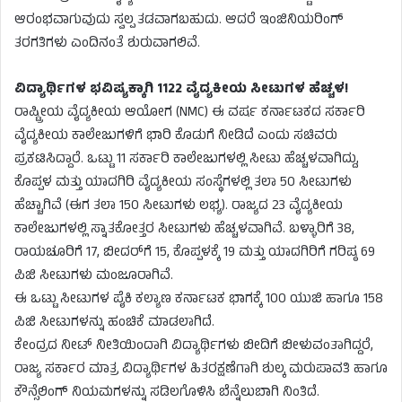
ಆರಂಭವಾಗುವುದು ಸ್ವಲ್ಪ ತಡವಾಗಬಹುದು. ಆದರೆ ಇಂಜಿನಿಯರಿಂಗ್
ತರಗತಿಗಳು ಎಂದಿನಂತೆ ಶುರುವಾಗಲಿವೆ.
ವಿದ್ಯಾರ್ಥಿಗಳ ಭವಿಷ್ಯಕ್ಕಾಗಿ 1122 ವೈದ್ಯಕೀಯ ಸೀಟುಗಳ ಹೆಚ್ಚಳ!
ರಾಷ್ಟ್ರೀಯ ವೈದ್ಯಕೀಯ ಆಯೋಗ (NMC) ಈ ವರ್ಷ ಕರ್ನಾಟಕದ ಸರ್ಕಾರಿ
ವೈದ್ಯಕೀಯ ಕಾಲೇಜುಗಳಿಗೆ ಭಾರಿ ಕೊಡುಗೆ ನೀಡಿದೆ ಎಂದು ಸಚಿವರು
ಪ್ರಕಟಿಸಿದ್ದಾರೆ. ಒಟ್ಟು 11 ಸರ್ಕಾರಿ ಕಾಲೇಜುಗಳಲ್ಲಿ ಸೀಟು ಹೆಚ್ಚಳವಾಗಿದ್ದು,
ಕೊಪ್ಪಳ ಮತ್ತು ಯಾದಗಿರಿ ವೈದ್ಯಕೀಯ ಸಂಸ್ಥೆಗಳಲ್ಲಿ ತಲಾ 50 ಸೀಟುಗಳು
ಹೆಚ್ಚಾಗಿವೆ (ಈಗ ತಲಾ 150 ಸೀಟುಗಳು ಲಭ್ಯ). ರಾಜ್ಯದ 23 ವೈದ್ಯಕೀಯ
ಕಾಲೇಜುಗಳಲ್ಲಿ ಸ್ನಾತಕೋತ್ತರ ಸೀಟುಗಳು ಹೆಚ್ಚಳವಾಗಿವೆ. ಬಳ್ಳಾರಿಗೆ 38,
ರಾಯಚೂರಿಗೆ 17, ಬೀದರ್‌ಗೆ 15, ಕೊಪ್ಪಳಕ್ಕೆ 19 ಮತ್ತು ಯಾದಗಿರಿಗೆ ಗರಿಷ್ಠ 69
ಪಿಜಿ ಸೀಟುಗಳು ಮಂಜೂರಾಗಿವೆ.
ಈ ಒಟ್ಟು ಸೀಟುಗಳ ಪೈಕಿ ಕಲ್ಯಾಣ ಕರ್ನಾಟಕ ಭಾಗಕ್ಕೆ 100 ಯುಜಿ ಹಾಗೂ 158
ಪಿಜಿ ಸೀಟುಗಳನ್ನು ಹಂಚಿಕೆ ಮಾಡಲಾಗಿದೆ.
ಕೇಂದ್ರದ ನೀಟ್ ನೀತಿಯಿಂದಾಗಿ ವಿದ್ಯಾರ್ಥಿಗಳು ಬೀದಿಗೆ ಬೀಳುವಂತಾಗಿದ್ದರೆ,
ರಾಜ್ಯ ಸರ್ಕಾರ ಮಾತ್ರ ವಿದ್ಯಾರ್ಥಿಗಳ ಹಿತರಕ್ಷಣೆಗಾಗಿ ಶುಲ್ಕ ಮರುಪಾವತಿ ಹಾಗೂ
ಕೌನ್ಸೆಲಿಂಗ್ ನಿಯಮಗಳನ್ನು ಸಡಿಲಗೊಳಿಸಿ ಬೆನ್ನೆಲುಬಾಗಿ ನಿಂತಿದೆ.