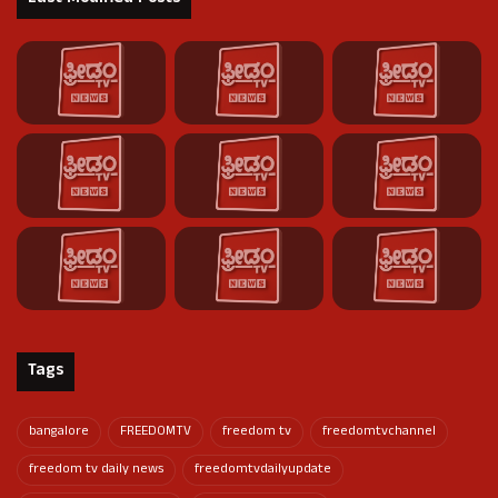
Tags
bangalore
FREEDOMTV
freedom tv
freedomtvchannel
freedom tv daily news
freedomtvdailyupdate