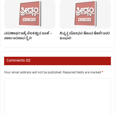
ವರುಣಾರ್ಭಟಕ್ಕೆ ನೆಲಕಚ್ಚಿದ ಬಾಳೆ –
ನಿವೃತ್ತ ಯೋಧನ ಕೊಂದ ಕೊಲೆಗಾರರ
ಸಾಲಗಾರನಾದ ರೈತ!
ಬಂಧನ!
Comments (0)
Your email address will not be published.
Required fields are marked
*
C
o
m
m
e