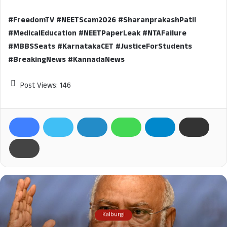
#FreedomTV #NEETScam2026 #SharanprakashPatil
#MedicalEducation #NEETPaperLeak #NTAFailure
#MBBSSeats #KarnatakaCET #JusticeForStudents
#BreakingNews #KannadaNews
Post Views:
146
Kalburgi