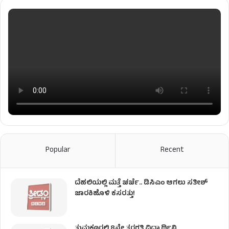
Popular
Recent
ದೆಹಲಿಯಲ್ಲಿ ಮತ್ತೆ ಚರ್ಚೆ.. ಡಿಸಿಎಂ ಆಗಲು ಸತೀಶ್
ಜಾರಕಿಹೊಳಿ ಕಸರತ್ತು!
ತುಮಕೂರಲ್ಲಿ 8ನೇ ತರಗತಿ ವಿದ್ಯಾರ್ಥಿನಿ