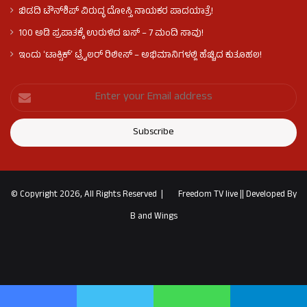
ಬಿಡದಿ ಟೌನ್‌ಶಿಪ್‌ ವಿರುದ್ಧ ದೋಸ್ತಿ ನಾಯಕರ ಪಾದಯಾತ್ರೆ!
100 ಅಡಿ ಪ್ರಪಾತಕ್ಕೆ ಉರುಳಿದ ಬಸ್‌ – 7 ಮಂದಿ ಸಾವು!
ಇಂದು ʻಟಾಕ್ಸಿಕ್ʼ ಟ್ರೈಲರ್ ರಿಲೀಸ್‌ – ಅಭಿಮಾನಿಗಳಲ್ಲಿ ಹೆಚ್ಚಿದ ಕುತೂಹಲ!
© Copyright 2026, All Rights Reserved |
Freedom TV live
||
Developed By
B and Wings