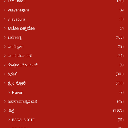
(20)
Tamil nadu
(4)
VIjayanagara
(3)
vijayapura
(7)
ಆಟೋ ಎಕ್ಸ್ ಪೋ
(165)
ಆರೋಗ್ಯ
(18)
ಉದ್ಯೋಗ
(45)
ಉಪ ಚುನಾವಣೆ
(4)
ಕಂಪ್ಲೇಂಟ್ ಕಾರ್ನರ್
(301)
ಕ್ರಿಕೆಟ್
(733)
ಕ್ರೈಂ ಸ್ಟೋರಿ
(2)
Haveri
(49)
ಜನಸಾಮಾನ್ಯರ ದನಿ
(1,972)
ಜಿಲ್ಲೆ
(15)
BAGALAKOTE