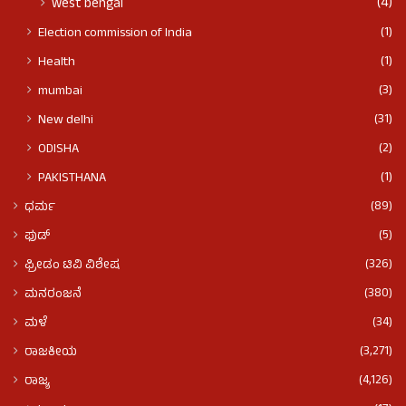
(4)
west bengal
(1)
Election commission of India
(1)
Health
(3)
mumbai
(31)
New delhi
(2)
ODISHA
(1)
PAKISTHANA
(89)
ಧರ್ಮ
(5)
ಫುಡ್​​
(326)
ಫ್ರೀಡಂ ಟಿವಿ ವಿಶೇಷ
(380)
ಮನರಂಜನೆ
(34)
ಮಳೆ
(3,271)
ರಾಜಕೀಯ
(4,126)
ರಾಜ್ಯ