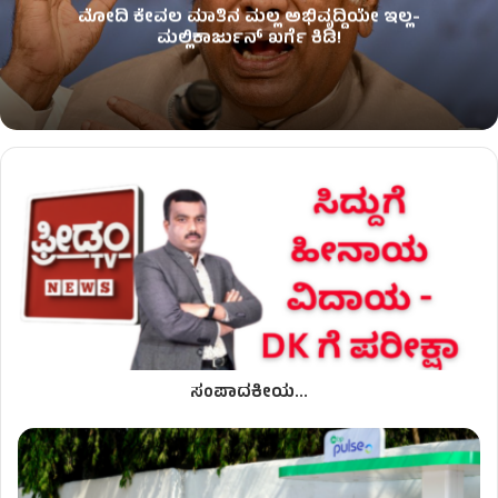
ಮೋದಿ ಕೇವಲ ಮಾತಿನ ಮಲ್ಲ ಅಭಿವೃದ್ದಿಯೇ ಇಲ್ಲ-
ಮಲ್ಲಿಕಾರ್ಜುನ್ ಖರ್ಗೆ ಕಿಡಿ!
ಸಂಪಾದಕೀಯ...