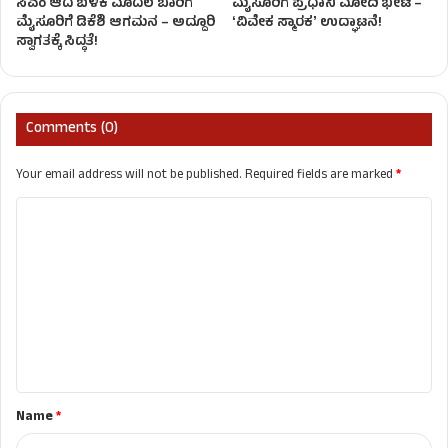
ಸಿಎಂ ಆದ ಬಳಿಕ ಮೊದಲ ಬಾರಿಗೆ
ಮೈಸೂರಿಗೆ ಪ್ರಧಾನಿ ಮೋದಿ ಭೇಟಿ –
ಮೈಸೂರಿಗೆ ಡಿಕೆಶಿ ಆಗಮನ – ಅದ್ದೂರಿ
ʻವಿವೇಕ ಸ್ಮಾರಕʼ ಉದ್ಘಾಟನೆ!
ಸ್ವಾಗತಕ್ಕೆ ಸಿದ್ಧತೆ!
Comments (0)
Your email address will not be published.
Required fields are marked
*
C
o
m
m
e
n
t
Name
*
*