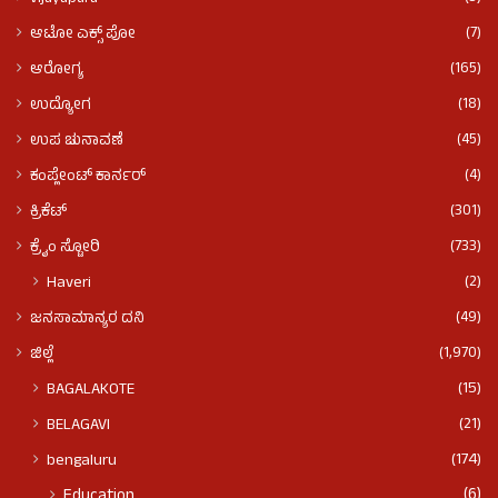
(7)
ಆಟೋ ಎಕ್ಸ್ ಪೋ
(165)
ಆರೋಗ್ಯ
(18)
ಉದ್ಯೋಗ
(45)
ಉಪ ಚುನಾವಣೆ
(4)
ಕಂಪ್ಲೇಂಟ್ ಕಾರ್ನರ್
(301)
ಕ್ರಿಕೆಟ್
(733)
ಕ್ರೈಂ ಸ್ಟೋರಿ
(2)
Haveri
(49)
ಜನಸಾಮಾನ್ಯರ ದನಿ
(1,970)
ಜಿಲ್ಲೆ
(15)
BAGALAKOTE
(21)
BELAGAVI
(174)
bengaluru
(6)
Education