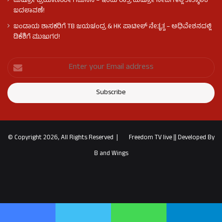
ಮೆಟ್ರೋ ಪ್ರಯಾಣಿಕರೇ ಗಮನಿಸಿ – ಇಂದು ರಾತ್ರಿ ಮೆಟ್ರೋ ಸೇವೆಗಳಲ್ಲಿ ತಾತ್ಕಾಲಿಕ
ಬದಲಾವಣೆ!
ಬಂಡಾಯ ಶಾಸಕರಿಗೆ TB ಜಯಚಂದ್ರ & HK ಪಾಟೀಲ್ ನೇತೃತ್ವ – ಅಧಿವೇಶನದಲ್ಲಿ
ಡಿಕೆಶಿಗೆ ಮುಜುಗರ!
© Copyright 2026, All Rights Reserved |
Freedom TV live
||
Developed By
B and Wings