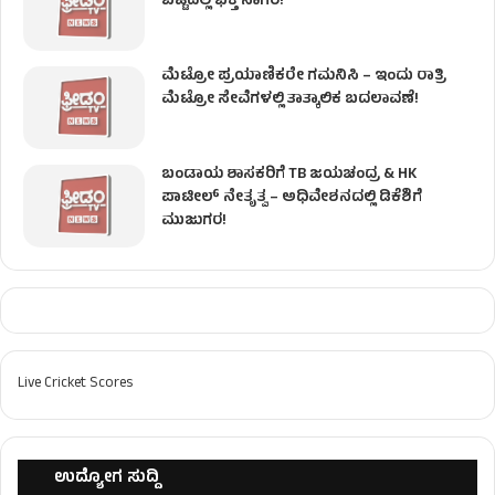
ಬೆಟ್ಟದಲ್ಲಿ ಭಕ್ತ ಸಾಗರ!
ಮೆಟ್ರೋ ಪ್ರಯಾಣಿಕರೇ ಗಮನಿಸಿ – ಇಂದು ರಾತ್ರಿ
ಮೆಟ್ರೋ ಸೇವೆಗಳಲ್ಲಿ ತಾತ್ಕಾಲಿಕ ಬದಲಾವಣೆ!
ಬಂಡಾಯ ಶಾಸಕರಿಗೆ TB ಜಯಚಂದ್ರ & HK
ಪಾಟೀಲ್ ನೇತೃತ್ವ – ಅಧಿವೇಶನದಲ್ಲಿ ಡಿಕೆಶಿಗೆ
ಮುಜುಗರ!
Live Cricket Scores
ಉದ್ಯೋಗ ಸುದ್ದಿ