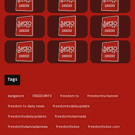
Tags
bangalore
FREEDOMTV
freedom tv
freedomtvchannel
freedom tv daily news
freedomtvdailyupdate
freedomtvdailyupdates
freedomtvkannada
freedomtvkannadanews
freedomtvlive
freedomtvlive.com