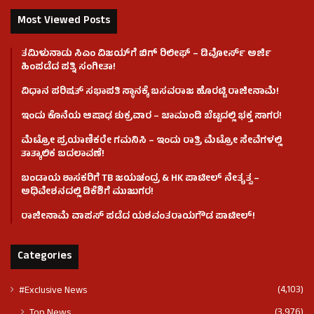
Most Viewed Posts
ತಮಿಳುನಾಡು ಸಿಎಂ ವಿಜಯ್‌ಗೆ ಬಿಗ್ ರಿಲೀಫ್ – ಡಿವೋರ್ಸ್ ಅರ್ಜಿ
ಹಿಂಪಡೆದ ಪತ್ನಿ ಸಂಗೀತಾ!
ವಿಧಾನ ಪರಿಷತ್ ಸಭಾಪತಿ ಸ್ಥಾನಕ್ಕೆ ಬಸವರಾಜ ಹೊರಟ್ಟಿ ರಾಜೀನಾಮೆ!
ಇಂದು ಕೊನೆಯ ಆಷಾಢ ಶುಕ್ರವಾರ – ಚಾಮುಂಡಿ ಬೆಟ್ಟದಲ್ಲಿ ಭಕ್ತ ಸಾಗರ!
ಮೆಟ್ರೋ ಪ್ರಯಾಣಿಕರೇ ಗಮನಿಸಿ – ಇಂದು ರಾತ್ರಿ ಮೆಟ್ರೋ ಸೇವೆಗಳಲ್ಲಿ
ತಾತ್ಕಾಲಿಕ ಬದಲಾವಣೆ!
ಬಂಡಾಯ ಶಾಸಕರಿಗೆ TB ಜಯಚಂದ್ರ & HK ಪಾಟೀಲ್ ನೇತೃತ್ವ –
ಅಧಿವೇಶನದಲ್ಲಿ ಡಿಕೆಶಿಗೆ ಮುಜುಗರ!
ರಾಜೀನಾಮೆ ವಾಪಸ್ ಪಡೆದ ಯಶವಂತರಾಯಗೌಡ ಪಾಟೀಲ್‌!
Categories
(4,103)
#Exclusive News
(3,976)
Top News