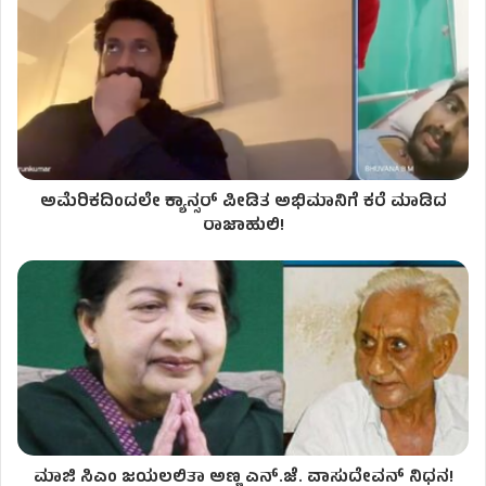
ಅಮೆರಿಕದಿಂದಲೇ ಕ್ಯಾನ್ಸರ್ ಪೀಡಿತ ಅಭಿಮಾನಿಗೆ ಕರೆ ಮಾಡಿದ
ರಾಜಾಹುಲಿ!
ಮಾಜಿ ಸಿಎಂ ಜಯಲಲಿತಾ ಅಣ್ಣ ಎನ್.ಜೆ. ವಾಸುದೇವನ್ ನಿಧನ!