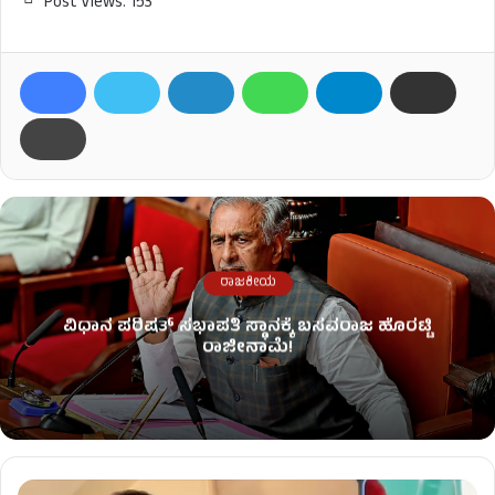
Post Views:
153
ರಾಜಕೀಯ
ವಿಧಾನ ಪರಿಷತ್ ಸಭಾಪತಿ ಸ್ಥಾನಕ್ಕೆ ಬಸವರಾಜ ಹೊರಟ್ಟಿ
ರಾಜೀನಾಮೆ!