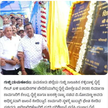
ಗುಬ್ಬಿ (ತುಮಕೂರು):
ತುಮಕೂರು ಜಿಲ್ಲೆಯ ಗುಬ್ಬಿ ತಾಲೂಕಿನ ಕಳ್ಳಿಪಾಳ್ಯ ರೈಲ್ವೆ
ಗೇಟ್ ಬಳಿ ಬಹುದಿನಗಳ ಬೇಡಿಕೆಯಾಗಿದ್ದ ರೈಲ್ವೆ ಮೇಲ್ಸೇತುವೆ (ROB) ನಿರ್ಮಾಣ
ಕಾಮಗಾರಿಗೆ ಕೇಂದ್ರ ರೈಲ್ವೆ ಹಾಗೂ ಜಲಶಕ್ತಿ ರಾಜ್ಯ ಸಚಿವ ವಿ.ಸೋಮಣ್ಣ ಅವರು
ಅಧಿಕೃತವಾಗಿ ಚಾಲನೆ ನೀಡಿದ್ದಾರೆ. ಕಾಮಗಾರಿ ಸ್ಥಳಕ್ಕೆ ಖುದ್ದಾಗಿ ಭೇಟಿ ನೀಡಿದ
ಸಚಿವರು, ಅಧಿಕಾರಿಗಳೊಂದಿಗೆ ಪ್ರಗತಿ ಪರಿಶೀಲನೆ ನಡೆಸಿ ಪಟ್ಟಣದ ರೈಲ್ವೆ