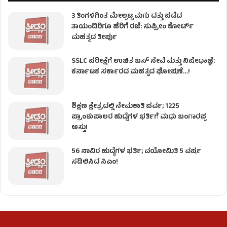
3 ತಿಂಗಳಿಗಿಂತ ಮೇಲ್ಪಟ್ಟ ಮಗು ದತ್ತು ಪಡೆದ
ತಾಯಂದಿರಿಗೂ ಹೆರಿಗೆ ರಜೆ: ಸುಪ್ರೀಂ ಕೋರ್ಟ್
ಮಹತ್ವದ ತೀರ್ಪು
SSLC ಪರೀಕ್ಷೆಗೆ ಉಚಿತ ಬಸ್ ಸೇವೆ ಮತ್ತು ನಿಷೇಧಾಜ್ಞೆ:
ಕರ್ನಾಟಕ ಸರ್ಕಾರದ ಮಹತ್ವದ ಘೋಷಣೆ…!
ಶಿಕ್ಷಣ ಕ್ಷೇತ್ರದಲ್ಲಿ ನೇಮಕಾತಿ ಪರ್ವ; 1225
ಪ್ರಾಂಶುಪಾಲರ ಹುದ್ದೆಗಳ ಭರ್ತಿಗೆ ಮಧು ಬಂಗಾರಪ್ಪ
ಅಸ್ತು!
56 ಸಾವಿರ ಹುದ್ದೆಗಳ ಭರ್ತಿ; ವಯೋಮಿತಿ 5 ವರ್ಷ
ಸಡಿಲಿಸಿದ ಸಿಎಂ!