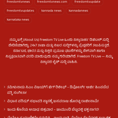
freedomtvnews
freedomtvnews.com
freedomtvupdate
freedomtvupdates
kannada news
kannadanews
karnataka news
ನಮ್ಮ ಬಗ್ಗೆ (About Us) Freedom TV Live ಒಂದು ವಿಶ್ವಾಸಾರ್ಹ ಡಿಜಿಟಲ್ ಸುದ್ದಿ
ವೇದಿಕೆಯಾಗಿದ್ದು, 24x7 ತಾಜಾ ಮತ್ತು ನಿಖರ ಸುದ್ದಿಗಳನ್ನು ಪ್ರೇಕ್ಷಕರಿಗೆ ತಲುಪಿಸುತ್ತದೆ.
ಕರ್ನಾಟಕ, ಭಾರತ ಮತ್ತು ವಿಶ್ವದ ಪ್ರಮುಖ ಘಟನೆಗಳನ್ನು ವೇಗವಾಗಿ ಹಾಗೂ
ನಿಷ್ಪಕ್ಷಪಾತವಾಗಿ ವರದಿ ಮಾಡುವುದು ನಮ್ಮ ಗುರಿಯಾಗಿದೆ. Freedom TV Live — ನಿಮ್ಮ
ವಿಶ್ವಾಸದ ಲೈವ್ ಸುದ್ದಿ ವಾಹಿನಿ.
ತಮಿಳುನಾಡು ಸಿಎಂ ವಿಜಯ್‌ಗೆ ಬಿಗ್ ರಿಲೀಫ್ – ಡಿವೋರ್ಸ್ ಅರ್ಜಿ ಹಿಂಪಡೆದ
ಪತ್ನಿ ಸಂಗೀತಾ!
ವಿಧಾನ ಪರಿಷತ್ ಸಭಾಪತಿ ಸ್ಥಾನಕ್ಕೆ ಬಸವರಾಜ ಹೊರಟ್ಟಿ ರಾಜೀನಾಮೆ!
ಇಂದು ಕೊನೆಯ ಆಷಾಢ ಶುಕ್ರವಾರ – ಚಾಮುಂಡಿ ಬೆಟ್ಟದಲ್ಲಿ ಭಕ್ತ ಸಾಗರ!