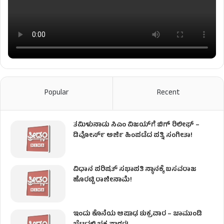
Popular
Recent
ತಮಿಳುನಾಡು ಸಿಎಂ ವಿಜಯ್‌ಗೆ ಬಿಗ್ ರಿಲೀಫ್ –
ಡಿವೋರ್ಸ್ ಅರ್ಜಿ ಹಿಂಪಡೆದ ಪತ್ನಿ ಸಂಗೀತಾ!
ವಿಧಾನ ಪರಿಷತ್ ಸಭಾಪತಿ ಸ್ಥಾನಕ್ಕೆ ಬಸವರಾಜ
ಹೊರಟ್ಟಿ ರಾಜೀನಾಮೆ!
ಇಂದು ಕೊನೆಯ ಆಷಾಢ ಶುಕ್ರವಾರ – ಚಾಮುಂಡಿ