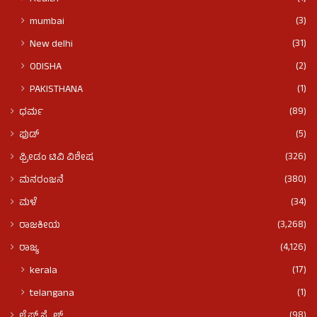
(3)
mumbai
(31)
New delhi
(2)
ODISHA
(1)
PAKISTHANA
(89)
ಧರ್ಮ
(5)
ಫುಡ್​​
(326)
ಫ್ರೀಡಂ ಟಿವಿ ವಿಶೇಷ
(380)
ಮನರಂಜನೆ
(34)
ಮಳೆ
(3,268)
ರಾಜಕೀಯ
(4,126)
ರಾಜ್ಯ
(17)
kerala
(1)
telangana
(98)
ಲೈಫ್ ಸ್ಟೈಲ್