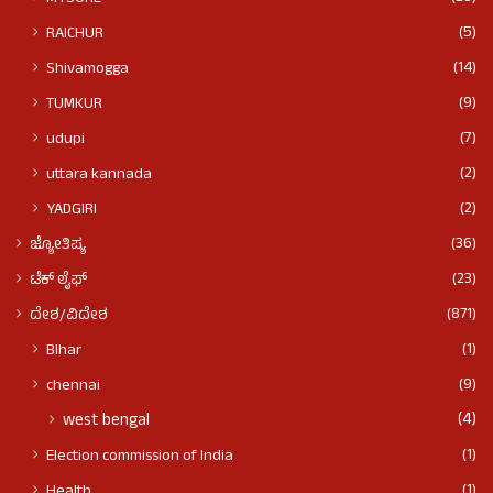
(5)
RAICHUR
(14)
Shivamogga
(9)
TUMKUR
(7)
udupi
(2)
uttara kannada
(2)
YADGIRI
(36)
ಜ್ಯೋತಿಷ್ಯ
(23)
ಟೆಕ್ ಲೈಫ್
(871)
ದೇಶ/ವಿದೇಶ
(1)
BIhar
(9)
chennai
(4)
west bengal
(1)
Election commission of India
(1)
Health