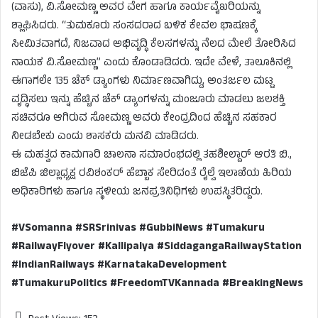
(ವಾಸು), ವಿ.ಸೋಮಣ್ಣ ಅವರ ವೇಗ ಹಾಗೂ ಕಾರ್ಯವೈಖರಿಯನ್ನು
ಶ್ಲಾಘಿಸಿದರು. “ತುಮಕೂರು ಸಂಸದರಾದ ಬಳಿಕ ಕೇವಲ ಭಾಷಣಕ್ಕೆ
ಸೀಮಿತವಾಗದೆ, ನಿಜವಾದ ಅಭಿವೃದ್ಧಿ ಕೆಲಸಗಳನ್ನು ನೆಲದ ಮೇಲೆ ತೋರಿಸಿದ
ನಾಯಕ ವಿ.ಸೋಮಣ್ಣ” ಎಂದು ಕೊಂಡಾಡಿದರು. ಇದೇ ವೇಳೆ, ತಾಲೂಕಿನಲ್ಲಿ
ಈಗಾಗಲೇ 135 ಚೆಕ್ ಡ್ಯಾಂಗಳು ನಿರ್ಮಾಣವಾಗಿದ್ದು, ಅಂತರ್ಜಲ ಮಟ್ಟ
ವೃದ್ಧಿಸಲು ಇನ್ನು ಹೆಚ್ಚಿನ ಚೆಕ್ ಡ್ಯಾಂಗಳನ್ನು ಮಂಜೂರು ಮಾಡಲು ಜಲಶಕ್ತಿ
ಸಚಿವರೂ ಆಗಿರುವ ಸೋಮಣ್ಣ ಅವರು ಕೇಂದ್ರದಿಂದ ಹೆಚ್ಚಿನ ಸಹಕಾರ
ನೀಡಬೇಕು ಎಂದು ಶಾಸಕರು ಮನವಿ ಮಾಡಿದರು.
ಈ ಮಹತ್ವದ ಕಾಮಗಾರಿ ಚಾಲನಾ ಸಮಾರಂಭದಲ್ಲಿ ತಹಶೀಲ್ದಾರ್ ಆರತಿ ಬಿ.,
ಬಿಜೆಪಿ ಜಿಲ್ಲಾಧ್ಯಕ್ಷ ರವಿಶಂಕರ್ ಹೆಬ್ಬಾಕ ಸೇರಿದಂತೆ ರೈಲ್ವೆ ಇಲಾಖೆಯ ಹಿರಿಯ
ಅಧಿಕಾರಿಗಳು ಹಾಗೂ ಸ್ಥಳೀಯ ಜನಪ್ರತಿನಿಧಿಗಳು ಉಪಸ್ಥಿತರಿದ್ದರು.
#VSomanna #SRSrinivas #GubbiNews #Tumakuru
#RailwayFlyover #Kallipalya #SiddagangaRailwayStation
#IndianRailways #KarnatakaDevelopment
#TumakuruPolitics #FreedomTVKannada #BreakingNews