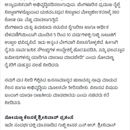
ಅತ್ಯಾಧುನಿಕವಾಗಿ ಅಭಿವೃದ್ಧಿಪಡಿಸಲಾಗುವುದು. ಬೆಂಗಳೂರಿನ ಪ್ರಮುಖ ರೈಲ್ವೆ
ನಿಲ್ದಾಣಗಳಲ್ಲೊಂದಾದ ಯಶವಂತಪುರ ನಿಲ್ದಾಣದ ಮೇಲ್ದರ್ಜೀಕರಣಕ್ಕೆ 380
ಕೋಟಿ ರೂ. ವೆಚ್ಚ ಮಾಡಲಾಗುತ್ತಿದೆ.
ಬೆಂಗಳೂರು ಮತ್ತು ತುಮಕೂರು ನಡುವಿನ ಕೈಗಾರಿಕಾ ಹಾಗೂ ಆರ್ಥಿಕ
ಬೆಳವಣಿಗೆಯಿಂದಾಗಿ ಮುಂದಿನ 5 ರಿಂದ 10 ವರ್ಷಗಳಲ್ಲಿ ಗುಬ್ಬಿ ತಾಲೂಕಿಗೆ
ಉಜ್ವಲ ಭವಿಷ್ಯವಿದೆ. ಇದು ಅತ್ಯಂತ ವೇಗವಾಗಿ ವಿಕಾಸಗೊಳ್ಳಲಿದೆ. ಹೀಗಾಗಿ
ರೈತರು ಸಾರ್ವಜನಿಕ ಸೌಲಭ್ಯಗಳ ಉದ್ದೇಶಕ್ಕೆ ಹೊರತುಪಡಿಸಿ, ತಮ್ಮ ಫಲವತ್ತಾದ
ಜಮೀನುಗಳನ್ನು ಯಾರಿಗೂ ಮಾರಾಟ ಮಾಡಬೇಡಿ” ಎಂದು ಸೋಮಣ್ಣ
ರೈತರಿಗೆ ಮಹತ್ವದ ಸಲಹೆ ನೀಡಿದರು.
ನಮಗೆ ಮತ ನೀಡಿ ಗೆಲ್ಲಿಸಿದ ಜನಸಾಮಾನ್ಯರ ಋಣವನ್ನು ನಾವು ಮಾಡುವ
ಕೆಲಸ ಹಾಗೂ ಅಭಿವೃದ್ಧಿಯ ಮೂಲಕವೇ ತೀರಿಸಬೇಕು. ವಿಕಾಸದ ವಿಷಯ
ಬಂದಾಗ ಯಾರೂ ರಾಜಕೀಯ ಮಾಡಬಾರದು ಎಂದು ಸಚಿವರು ಕರೆ
ನೀಡಿದರು.
ಸೋಮಣ್ಣ ಕೆಲಸಕ್ಕೆ ಶ್ರೀನಿವಾಸ್ ಪ್ರಶಂಸೆ
ಇದೇ ಸಂದರ್ಭದಲ್ಲಿ ಮಾತನಾಡಿದ ಗುಬ್ಬಿ ಶಾಸಕ ಎಸ್.ಆರ್. ಶ್ರೀನಿವಾಸ್