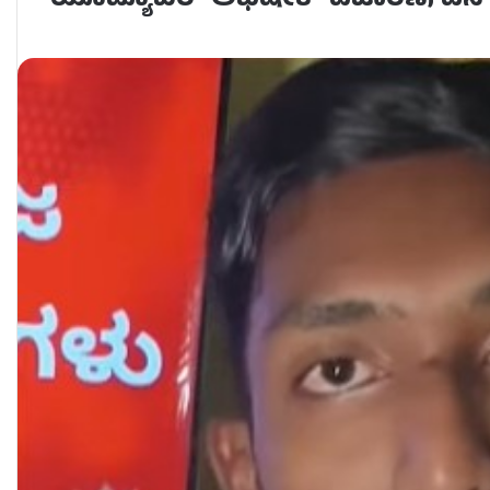
ಯೂಟ್ಯೂಬರ್‌ ಅಭಿಷೇಕ್‌ ವಿಚಾರಣೆ; ಎಸ್‌ಐಟ