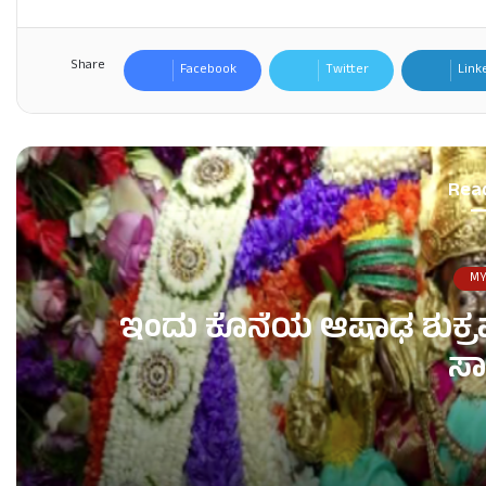
Share
Facebook
Twitter
Link
Rea
MY
ಇಂದು ಕೊನೆಯ ಆಷಾಢ ಶುಕ್ರವಾರ
ಸಾ