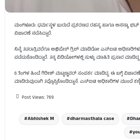
ಮಂಗಳೂರು: ಧರ್ಮಸ್ಥಳ ಬುರುಡೆ ಪ್ರಕರಣದ ರಹಸ್ಯ ಹಾಗೂ ಅನನ್ಯಾ ಭಟ್ ಪ್
ವಿಚಾರಣೆ ನಡೆಸಿದ್ದಾರೆ.
ನಿನ್ನೆ ತಡರಾತ್ರಿವರೆಗೂ ಅಭಿಷೇಕ್ ಗ್ರಿಲ್ ಮಾಡಿರೋ ಎಸ್‌ಐಟಿ ಅಧಿಕಾರಿ
ಪಡೆದುಕೊಂಡಿದ್ದಾರೆ. ತನ್ನ ವಿಡಿಯೋಗಳಲ್ಲಿ ಸುಳ್ಳು ಮಾಹಿತಿ ಪ್ರಸಾರ ಮಾಡಿದ
6 ತಿಂಗಳ ಹಿಂದೆ ಗಿರೀಶ್ ಮಟ್ಟಣ್ಣವರ್ ಸಂಪರ್ಕ ಮಾಡಿದ್ದ. ಈ ಬಗ್ಗೆ ವಿಚಾರಣೆ ವ
ಮಾಡಿರುವುದಾಗಿ ತಪ್ಪೊಪ್ಪಿಕೊಂಡಿದ್ದಾನೆ. ಎಸ್‌ಐಟಿ ಅಧಿಕಾರಿಗಳ ಮುಂದೆ ಕಣ್ಣೀ
Post Views:
769
Abhishek M
dharmasthala case
Dhar
yo