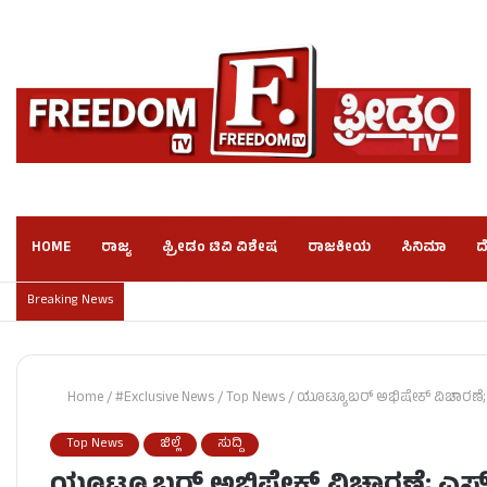
HOME
ರಾಜ್ಯ
ಫ್ರೀಡಂ ಟಿವಿ ವಿಶೇಷ
ರಾಜಕೀಯ
ಸಿನಿಮಾ
ದ
Breaking News
Home
/
#Exclusive News
/
Top News
/
ಯೂಟ್ಯೂಬರ್‌ ಅಭಿಷೇಕ್‌ ವಿಚಾರಣೆ; ಎ
Top News
ಜಿಲ್ಲೆ
ಸುದ್ದಿ