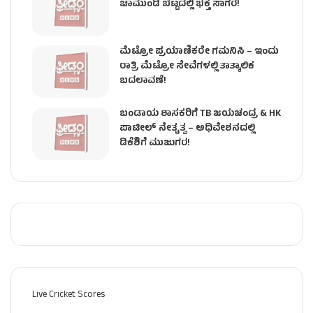
ಚಾಮುಂಡಿ ಬೆಟ್ಟದಲ್ಲಿ ಭಕ್ತ ಸಾಗರ!
ಮೆಟ್ರೋ ಪ್ರಯಾಣಿಕರೇ ಗಮನಿಸಿ – ಇಂದು
ರಾತ್ರಿ ಮೆಟ್ರೋ ಸೇವೆಗಳಲ್ಲಿ ತಾತ್ಕಾಲಿಕ
ಬದಲಾವಣೆ!
ಬಂಡಾಯ ಶಾಸಕರಿಗೆ TB ಜಯಚಂದ್ರ & HK
ಪಾಟೀಲ್ ನೇತೃತ್ವ – ಅಧಿವೇಶನದಲ್ಲಿ
ಡಿಕೆಶಿಗೆ ಮುಜುಗರ!
Live Cricket Scores