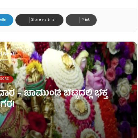
edIn
Share via Email
Print
d Next
SORE
 – ಚಾಮುಂಡಿ ಬೆಟ್ಟದಲ್ಲಿ ಭಕ್ತ
ಗರ!