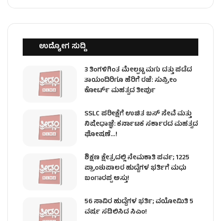
ಉದ್ಯೋಗ ಸುದ್ದಿ
3 ತಿಂಗಳಿಗಿಂತ ಮೇಲ್ಪಟ್ಟ ಮಗು ದತ್ತು ಪಡೆದ
ತಾಯಂದಿರಿಗೂ ಹೆರಿಗೆ ರಜೆ: ಸುಪ್ರೀಂ
ಕೋರ್ಟ್ ಮಹತ್ವದ ತೀರ್ಪು
SSLC ಪರೀಕ್ಷೆಗೆ ಉಚಿತ ಬಸ್ ಸೇವೆ ಮತ್ತು
ನಿಷೇಧಾಜ್ಞೆ: ಕರ್ನಾಟಕ ಸರ್ಕಾರದ ಮಹತ್ವದ
ಘೋಷಣೆ…!
ಶಿಕ್ಷಣ ಕ್ಷೇತ್ರದಲ್ಲಿ ನೇಮಕಾತಿ ಪರ್ವ; 1225
ಪ್ರಾಂಶುಪಾಲರ ಹುದ್ದೆಗಳ ಭರ್ತಿಗೆ ಮಧು
ಬಂಗಾರಪ್ಪ ಅಸ್ತು!
56 ಸಾವಿರ ಹುದ್ದೆಗಳ ಭರ್ತಿ; ವಯೋಮಿತಿ 5
ವರ್ಷ ಸಡಿಲಿಸಿದ ಸಿಎಂ!