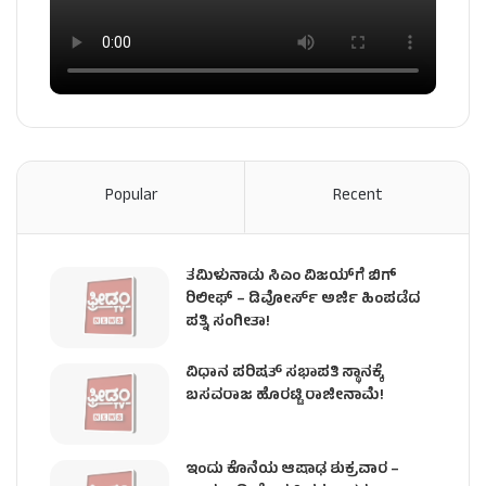
Popular
Recent
ತಮಿಳುನಾಡು ಸಿಎಂ ವಿಜಯ್‌ಗೆ ಬಿಗ್
ರಿಲೀಫ್ – ಡಿವೋರ್ಸ್ ಅರ್ಜಿ ಹಿಂಪಡೆದ
ಪತ್ನಿ ಸಂಗೀತಾ!
ವಿಧಾನ ಪರಿಷತ್ ಸಭಾಪತಿ ಸ್ಥಾನಕ್ಕೆ
ಬಸವರಾಜ ಹೊರಟ್ಟಿ ರಾಜೀನಾಮೆ!
ಇಂದು ಕೊನೆಯ ಆಷಾಢ ಶುಕ್ರವಾರ –