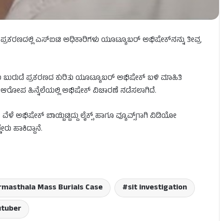
ರಕರಣದಲ್ಲಿ ಎಸ್‌ಐಟಿ ಅಧಿಕಾರಿಗಳು ಯೂಟ್ಯೂಬರ್ ಅಭಿಷೇಕ್‌ನನ್ನು ತೀವ್ರ
ಗಳು ಬುರುಡೆ ಪ್ರಕರಣದ ಕುರಿತು ಯೂಟ್ಯೂಬರ್ ಅಭಿಷೇಕ್ ಬಳಿ ಮಾಹಿತಿ
್ದ ಆರೋಪ ಹಿನ್ನೆಲೆಯಲ್ಲಿ ಅಭಿಷೇಕ್ ವಿಚಾರಣೆ ನಡೆಸಲಾಗಿದೆ.
ೆಳೆ ಅಭಿಷೇಕ್ ಬಾಯ್ಬಿಟ್ಟಿದ್ದು ಲೈಕ್ಸ್ ಹಾಗೂ ವ್ಯೂವ್ಸ್‌ಗಾಗಿ ವಿಡಿಯೋ
ರು ಹಾಕಿದ್ದಾನೆ.
masthala Mass Burials Case
sit investigation
utuber