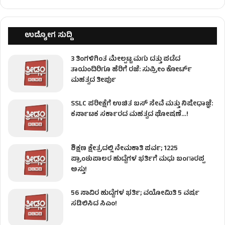
ಉದ್ಯೋಗ ಸುದ್ದಿ
3 ತಿಂಗಳಿಗಿಂತ ಮೇಲ್ಪಟ್ಟ ಮಗು ದತ್ತು ಪಡೆದ
ತಾಯಂದಿರಿಗೂ ಹೆರಿಗೆ ರಜೆ: ಸುಪ್ರೀಂ ಕೋರ್ಟ್
ಮಹತ್ವದ ತೀರ್ಪು
SSLC ಪರೀಕ್ಷೆಗೆ ಉಚಿತ ಬಸ್ ಸೇವೆ ಮತ್ತು ನಿಷೇಧಾಜ್ಞೆ:
ಕರ್ನಾಟಕ ಸರ್ಕಾರದ ಮಹತ್ವದ ಘೋಷಣೆ…!
ಶಿಕ್ಷಣ ಕ್ಷೇತ್ರದಲ್ಲಿ ನೇಮಕಾತಿ ಪರ್ವ; 1225
ಪ್ರಾಂಶುಪಾಲರ ಹುದ್ದೆಗಳ ಭರ್ತಿಗೆ ಮಧು ಬಂಗಾರಪ್ಪ
ಅಸ್ತು!
56 ಸಾವಿರ ಹುದ್ದೆಗಳ ಭರ್ತಿ; ವಯೋಮಿತಿ 5 ವರ್ಷ
ಸಡಿಲಿಸಿದ ಸಿಎಂ!