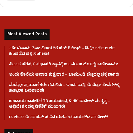
Most Viewed Posts
ತಮಿಳುನಾಡು ಸಿಎಂ ವಿಜಯ್‌ಗೆ ಬಿಗ್ ರಿಲೀಫ್ – ಡಿವೋರ್ಸ್ ಅರ್ಜಿ
ಹಿಂಪಡೆದ ಪತ್ನಿ ಸಂಗೀತಾ!
ವಿಧಾನ ಪರಿಷತ್ ಸಭಾಪತಿ ಸ್ಥಾನಕ್ಕೆ ಬಸವರಾಜ ಹೊರಟ್ಟಿ ರಾಜೀನಾಮೆ!
ಇಂದು ಕೊನೆಯ ಆಷಾಢ ಶುಕ್ರವಾರ – ಚಾಮುಂಡಿ ಬೆಟ್ಟದಲ್ಲಿ ಭಕ್ತ ಸಾಗರ!
ಮೆಟ್ರೋ ಪ್ರಯಾಣಿಕರೇ ಗಮನಿಸಿ – ಇಂದು ರಾತ್ರಿ ಮೆಟ್ರೋ ಸೇವೆಗಳಲ್ಲಿ
ತಾತ್ಕಾಲಿಕ ಬದಲಾವಣೆ!
ಬಂಡಾಯ ಶಾಸಕರಿಗೆ TB ಜಯಚಂದ್ರ & HK ಪಾಟೀಲ್ ನೇತೃತ್ವ –
ಅಧಿವೇಶನದಲ್ಲಿ ಡಿಕೆಶಿಗೆ ಮುಜುಗರ!
ರಾಜೀನಾಮೆ ವಾಪಸ್ ಪಡೆದ ಯಶವಂತರಾಯಗೌಡ ಪಾಟೀಲ್‌!