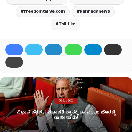
freedomtvlive.com
kannadanews
TollHike
ರಾಜಕೀಯ
ವಿಧಾನ ಪರಿಷತ್ ಸಭಾಪತಿ ಸ್ಥಾನಕ್ಕೆ ಬಸವರಾಜ ಹೊರಟ್ಟಿ
ರಾಜೀನಾಮೆ!