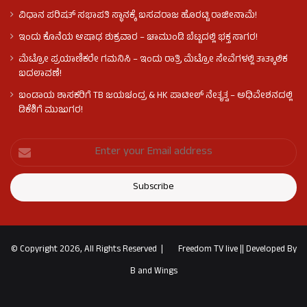
ವಿಧಾನ ಪರಿಷತ್ ಸಭಾಪತಿ ಸ್ಥಾನಕ್ಕೆ ಬಸವರಾಜ ಹೊರಟ್ಟಿ ರಾಜೀನಾಮೆ!
ಇಂದು ಕೊನೆಯ ಆಷಾಢ ಶುಕ್ರವಾರ – ಚಾಮುಂಡಿ ಬೆಟ್ಟದಲ್ಲಿ ಭಕ್ತ ಸಾಗರ!
ಮೆಟ್ರೋ ಪ್ರಯಾಣಿಕರೇ ಗಮನಿಸಿ – ಇಂದು ರಾತ್ರಿ ಮೆಟ್ರೋ ಸೇವೆಗಳಲ್ಲಿ ತಾತ್ಕಾಲಿಕ
ಬದಲಾವಣೆ!
ಬಂಡಾಯ ಶಾಸಕರಿಗೆ TB ಜಯಚಂದ್ರ & HK ಪಾಟೀಲ್ ನೇತೃತ್ವ – ಅಧಿವೇಶನದಲ್ಲಿ
ಡಿಕೆಶಿಗೆ ಮುಜುಗರ!
© Copyright 2026, All Rights Reserved |
Freedom TV live
||
Developed By
B and Wings