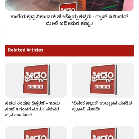
ಶಾಲೆಯಲ್ಲಿದ್ದ ಸಿಲಿಂಡರ್ ಹೊತ್ತೊಯ್ದ ಕಳ್ಳರು : ಗ್ಯಾಸ್ ಸಿಲಿಂಡರ್​​
ಮೇಲೆ ಖದೀಮರ ಕಣ್ಣು..!
Related Articles
ಸಚಿವ ಸಂಪುಟ ವಿಸ್ತರಣೆ – ಇಂದು
ʻವಿವೇಕ ಸ್ಮಾರಕʼ ಉದ್ಘಾಟನೆ ಮಾಡಿದ
ಸಂಜೆ 4 ಗಂಟೆಗೆ ನೂತನ ಸಚಿವರ
ಪ್ರಧಾನಿ ಮೋದಿ!
ಪ್ರಮಾಣವಚನ!