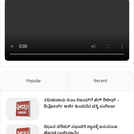
Popular
Recent
ತಮಿಳುನಾಡು ಸಿಎಂ ವಿಜಯ್‌ಗೆ ಬಿಗ್ ರಿಲೀಫ್ –
ಡಿವೋರ್ಸ್ ಅರ್ಜಿ ಹಿಂಪಡೆದ ಪತ್ನಿ ಸಂಗೀತಾ!
ವಿಧಾನ ಪರಿಷತ್ ಸಭಾಪತಿ ಸ್ಥಾನಕ್ಕೆ ಬಸವರಾಜ
ಹೊರಟ್ಟಿ ರಾಜೀನಾಮೆ!