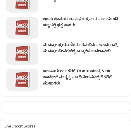
ಇಂದು ಕೊನೆಯ ಆಷಾಢ ಶುಕ್ರವಾರ – ಚಾಮುಂಡಿ
ಬೆಟ್ಟದಲ್ಲಿ ಭಕ್ತ ಸಾಗರ!
ಮೆಟ್ರೋ ಪ್ರಯಾಣಿಕರೇ ಗಮನಿಸಿ – ಇಂದು ರಾತ್ರಿ
ಮೆಟ್ರೋ ಸೇವೆಗಳಲ್ಲಿ ತಾತ್ಕಾಲಿಕ ಬದಲಾವಣೆ!
ಬಂಡಾಯ ಶಾಸಕರಿಗೆ TB ಜಯಚಂದ್ರ & HK
ಪಾಟೀಲ್ ನೇತೃತ್ವ – ಅಧಿವೇಶನದಲ್ಲಿ ಡಿಕೆಶಿಗೆ
ಮುಜುಗರ!
Live Cricket Scores