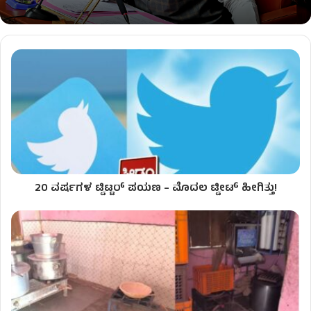
20 ವರ್ಷಗಳ ಟ್ವಿಟ್ಟರ್ ಪಯಣ – ಮೊದಲ ಟ್ವೀಟ್ ಹೀಗಿತ್ತು!