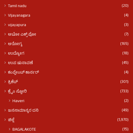
(20)
Tamil nadu
(4)
VIjayanagara
(3)
vijayapura
(7)
ಆಟೋ ಎಕ್ಸ್ ಪೋ
(165)
ಆರೋಗ್ಯ
(18)
ಉದ್ಯೋಗ
(45)
ಉಪ ಚುನಾವಣೆ
(4)
ಕಂಪ್ಲೇಂಟ್ ಕಾರ್ನರ್
(301)
ಕ್ರಿಕೆಟ್
(733)
ಕ್ರೈಂ ಸ್ಟೋರಿ
(2)
Haveri
(49)
ಜನಸಾಮಾನ್ಯರ ದನಿ
(1,970)
ಜಿಲ್ಲೆ
(15)
BAGALAKOTE