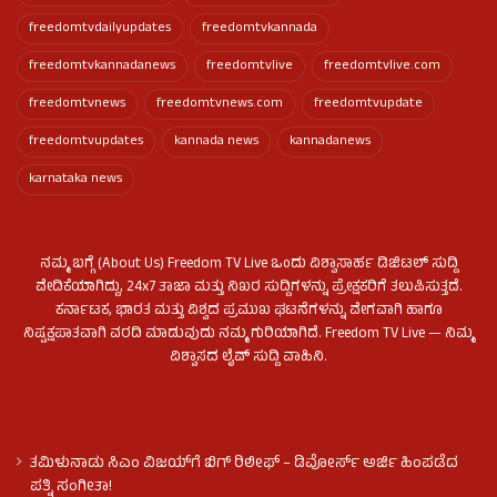
freedomtvdailyupdates
freedomtvkannada
freedomtvkannadanews
freedomtvlive
freedomtvlive.com
freedomtvnews
freedomtvnews.com
freedomtvupdate
freedomtvupdates
kannada news
kannadanews
karnataka news
ನಮ್ಮ ಬಗ್ಗೆ (About Us) Freedom TV Live ಒಂದು ವಿಶ್ವಾಸಾರ್ಹ ಡಿಜಿಟಲ್ ಸುದ್ದಿ
ವೇದಿಕೆಯಾಗಿದ್ದು, 24x7 ತಾಜಾ ಮತ್ತು ನಿಖರ ಸುದ್ದಿಗಳನ್ನು ಪ್ರೇಕ್ಷಕರಿಗೆ ತಲುಪಿಸುತ್ತದೆ.
ಕರ್ನಾಟಕ, ಭಾರತ ಮತ್ತು ವಿಶ್ವದ ಪ್ರಮುಖ ಘಟನೆಗಳನ್ನು ವೇಗವಾಗಿ ಹಾಗೂ
ನಿಷ್ಪಕ್ಷಪಾತವಾಗಿ ವರದಿ ಮಾಡುವುದು ನಮ್ಮ ಗುರಿಯಾಗಿದೆ. Freedom TV Live — ನಿಮ್ಮ
ವಿಶ್ವಾಸದ ಲೈವ್ ಸುದ್ದಿ ವಾಹಿನಿ.
ತಮಿಳುನಾಡು ಸಿಎಂ ವಿಜಯ್‌ಗೆ ಬಿಗ್ ರಿಲೀಫ್ – ಡಿವೋರ್ಸ್ ಅರ್ಜಿ ಹಿಂಪಡೆದ
ಪತ್ನಿ ಸಂಗೀತಾ!