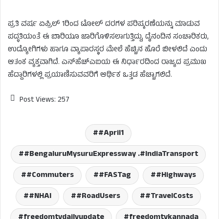
ಪ್ರತಿ ವರ್ಷ ಏಪ್ರಿಲ್ 1ರಿಂದ ಟೋಲ್ ದರಗಳ ಪರಿಷ್ಕರಣೆಯನ್ನು ಮಾಡುವ
ಪದ್ಧತಿಯಂತೆ ಈ ಬಾರಿಯೂ ಜಾರಿಗೊಳಿಸಲಾಗುತ್ತಿದ್ದು, ದೈನಂದಿನ ಸಂಚಾರಿಕರು,
ಉದ್ಯೋಗಿಗಳು ಹಾಗೂ ವ್ಯಾಪಾರಸ್ಥರ ಮೇಲೆ ಹೆಚ್ಚಿನ ಹೊರೆ ಬೀಳಲಿದೆ ಎಂದು
ಆತಂಕ ವ್ಯಕ್ತವಾಗಿದೆ. ಎನ್‌ಹೆಚ್‌ಎಐಯ ಈ ನಿರ್ಧಾರದಿಂದ ರಾಜ್ಯದ ಪ್ರಮುಖ
ಹೆದ್ದಾರಿಗಳಲ್ಲಿ ಪ್ರಯಾಣಿಸುವವರಿಗೆ ಆರ್ಥಿಕ ಒತ್ತಡ ಹೆಚ್ಚಾಗಲಿದೆ.
Post Views:
257
#April1
#BengaluruMysuruExpressway .#IndiaTransport
#Commuters
#FASTag
#Highways
#NHAI
#RoadUsers
#TravelCosts
freedomtvdailyupdate
freedomtvkannada