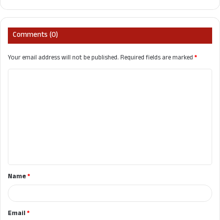
Comments (0)
Your email address will not be published.
Required fields are marked
*
C
o
m
m
e
n
t
Name
*
*
Email
*