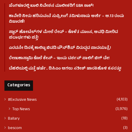
ಬೆಂಗಳೂರಲ್ಲಿ ಖಾಲಿ ನಿವೇಶನ ಮಾಲೀಕರಿಗೆ GBA ಶಾಕ್!
ಕಾವೇರಿ ನೀರು ಹರಿಸುವಂತೆ ಸುಪ್ರೀಂಗೆ ತಮಿಳುನಾಡು ಅರ್ಜಿ – ಆ.13 ರಂದು
ವಿಚಾರಣೆ!
ಸ್ಟಾರ್ ಹೋಟೆಲ್​​​ಗಳ ಮೇಲೆ ರೇಡ್ – ಕೊಳೆತ ಮಾಂಸ, ಅವಧಿ ಮೀರಿದ
ಪದಾರ್ಥಗಳು ಪತ್ತೆ!
ಎರಡನೇ ದಿನಕ್ಕೆ ಕಾಲಿಟ್ಟ ಬಿಡದಿ ಟೌನ್​ಶಿಪ್ ವಿರುದ್ಧದ ಪಾದಯಾತ್ರೆ!
ರೇಣುಕಾಸ್ವಾಮಿ ಕೊಲೆ‌ ಕೇಸ್​ – ಇಂದು ದರ್ಶನ್ ಪಾಲಿಗೆ ಬಿಗ್ ಡೇ!
ದೆಹಲಿಯಲ್ಲಿ ಮತ್ತೆ ಚರ್ಚೆ.. ಡಿಸಿಎಂ ಆಗಲು ಸತೀಶ್ ಜಾರಕಿಹೊಳಿ ಕಸರತ್ತು!
Categories
(4,103)
#Exclusive News
(3,976)
Top News
(18)
Ballary
(3)
bescom