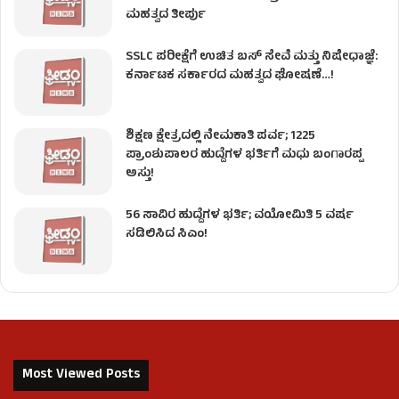
ಮಹತ್ವದ ತೀರ್ಪು
SSLC ಪರೀಕ್ಷೆಗೆ ಉಚಿತ ಬಸ್ ಸೇವೆ ಮತ್ತು ನಿಷೇಧಾಜ್ಞೆ:
ಕರ್ನಾಟಕ ಸರ್ಕಾರದ ಮಹತ್ವದ ಘೋಷಣೆ…!
ಶಿಕ್ಷಣ ಕ್ಷೇತ್ರದಲ್ಲಿ ನೇಮಕಾತಿ ಪರ್ವ; 1225
ಪ್ರಾಂಶುಪಾಲರ ಹುದ್ದೆಗಳ ಭರ್ತಿಗೆ ಮಧು ಬಂಗಾರಪ್ಪ
ಅಸ್ತು!
56 ಸಾವಿರ ಹುದ್ದೆಗಳ ಭರ್ತಿ; ವಯೋಮಿತಿ 5 ವರ್ಷ
ಸಡಿಲಿಸಿದ ಸಿಎಂ!
Most Viewed Posts