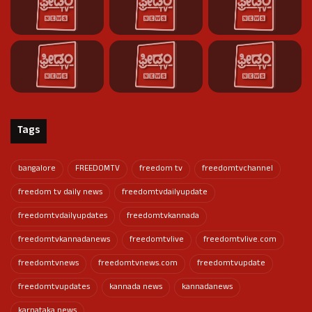
Tags
bangalore
FREEDOMTV
freedom tv
freedomtvchannel
freedom tv daily news
freedomtvdailyupdate
freedomtvdailyupdates
freedomtvkannada
freedomtvkannadanews
freedomtvlive
freedomtvlive.com
freedomtvnews
freedomtvnews.com
freedomtvupdate
freedomtvupdates
kannada news
kannadanews
karnataka news