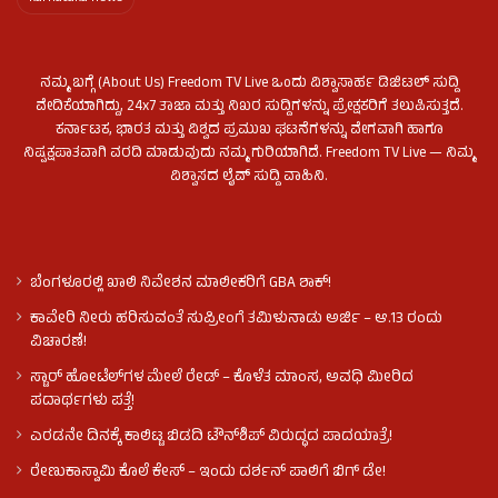
ನಮ್ಮ ಬಗ್ಗೆ (About Us) Freedom TV Live ಒಂದು ವಿಶ್ವಾಸಾರ್ಹ ಡಿಜಿಟಲ್ ಸುದ್ದಿ
ವೇದಿಕೆಯಾಗಿದ್ದು, 24x7 ತಾಜಾ ಮತ್ತು ನಿಖರ ಸುದ್ದಿಗಳನ್ನು ಪ್ರೇಕ್ಷಕರಿಗೆ ತಲುಪಿಸುತ್ತದೆ.
ಕರ್ನಾಟಕ, ಭಾರತ ಮತ್ತು ವಿಶ್ವದ ಪ್ರಮುಖ ಘಟನೆಗಳನ್ನು ವೇಗವಾಗಿ ಹಾಗೂ
ನಿಷ್ಪಕ್ಷಪಾತವಾಗಿ ವರದಿ ಮಾಡುವುದು ನಮ್ಮ ಗುರಿಯಾಗಿದೆ. Freedom TV Live — ನಿಮ್ಮ
ವಿಶ್ವಾಸದ ಲೈವ್ ಸುದ್ದಿ ವಾಹಿನಿ.
ಬೆಂಗಳೂರಲ್ಲಿ ಖಾಲಿ ನಿವೇಶನ ಮಾಲೀಕರಿಗೆ GBA ಶಾಕ್!
ಕಾವೇರಿ ನೀರು ಹರಿಸುವಂತೆ ಸುಪ್ರೀಂಗೆ ತಮಿಳುನಾಡು ಅರ್ಜಿ – ಆ.13 ರಂದು
ವಿಚಾರಣೆ!
ಸ್ಟಾರ್ ಹೋಟೆಲ್​​​ಗಳ ಮೇಲೆ ರೇಡ್ – ಕೊಳೆತ ಮಾಂಸ, ಅವಧಿ ಮೀರಿದ
ಪದಾರ್ಥಗಳು ಪತ್ತೆ!
ಎರಡನೇ ದಿನಕ್ಕೆ ಕಾಲಿಟ್ಟ ಬಿಡದಿ ಟೌನ್​ಶಿಪ್ ವಿರುದ್ಧದ ಪಾದಯಾತ್ರೆ!
ರೇಣುಕಾಸ್ವಾಮಿ ಕೊಲೆ‌ ಕೇಸ್​ – ಇಂದು ದರ್ಶನ್ ಪಾಲಿಗೆ ಬಿಗ್ ಡೇ!