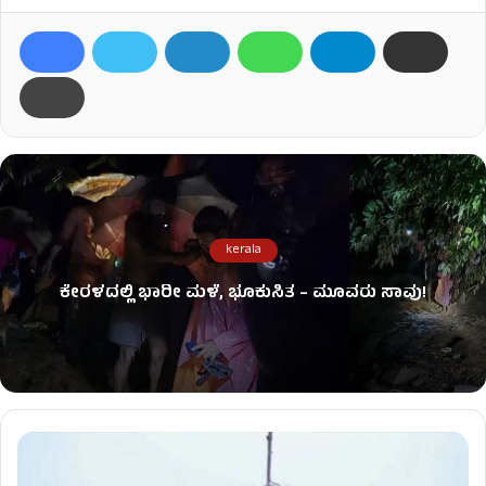
kerala
ಕೇರಳದಲ್ಲಿ ಭಾರೀ ಮಳೆ, ಭೂಕುಸಿತ – ಮೂವರು ಸಾವು!