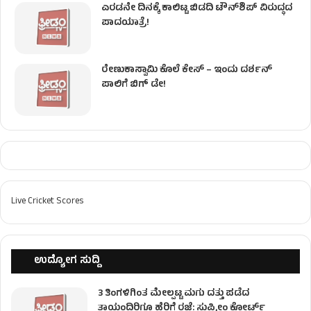
ಎರಡನೇ ದಿನಕ್ಕೆ ಕಾಲಿಟ್ಟ ಬಿಡದಿ ಟೌನ್​ಶಿಪ್ ವಿರುದ್ಧದ
ಪಾದಯಾತ್ರೆ!
ರೇಣುಕಾಸ್ವಾಮಿ ಕೊಲೆ‌ ಕೇಸ್​ – ಇಂದು ದರ್ಶನ್
ಪಾಲಿಗೆ ಬಿಗ್ ಡೇ!
Live Cricket Scores
ಉದ್ಯೋಗ ಸುದ್ದಿ
3 ತಿಂಗಳಿಗಿಂತ ಮೇಲ್ಪಟ್ಟ ಮಗು ದತ್ತು ಪಡೆದ
ತಾಯಂದಿರಿಗೂ ಹೆರಿಗೆ ರಜೆ: ಸುಪ್ರೀಂ ಕೋರ್ಟ್