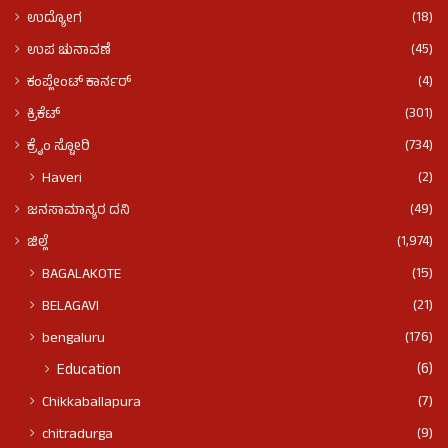
(18)
ಉದ್ಯೋಗ
(45)
ಉಪ ಚುನಾವಣೆ
(4)
ಕಂಪ್ಲೇಂಟ್ ಕಾರ್ನರ್
(301)
ಕ್ರಿಕೆಟ್
(734)
ಕ್ರೈಂ ಸ್ಟೋರಿ
(2)
Haveri
(49)
ಜನಸಾಮಾನ್ಯರ ದನಿ
(1,974)
ಜಿಲ್ಲೆ
(15)
BAGALAKOTE
(21)
BELAGAVI
(176)
bengaluru
(6)
Education
(7)
Chikkaballapura
(9)
chitradurga