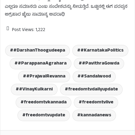
ಎಲ್ಲರೂ ಸಮಾನರು ಎಂಬ ಸಂದೇಶವನ್ನು ನೀಡುತ್ತಿದೆ. ಒಟ್ಟಿನಲ್ಲಿ ಈಗ ಪರಪ್ಪನ
ಅಗ್ರಹಾರ ಜೈಲು ಸಾಮಾನ್ಯ ಅಪರಾಧಿ
Post Views:
1,222
#DarshanThoogudeepa
#KarnatakaPolitics
#ParappanaAgrahara
#PavithraGowda
#PrajwalRevanna
#Sandalwood
#VinayKulkarni
freedomtvdailyupdate
freedomtvkannada
freedomtvlive
freedomtvupdate
kannadanews