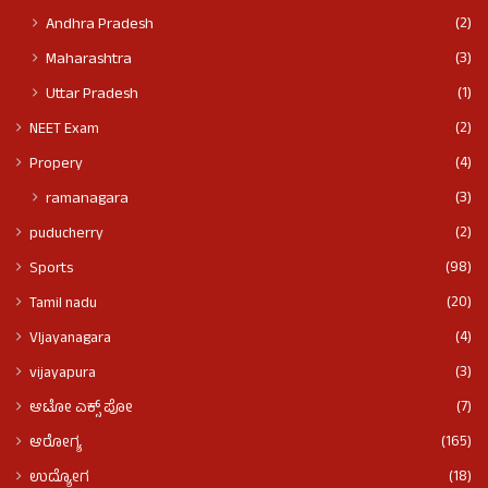
(2)
Andhra Pradesh
(3)
Maharashtra
(1)
Uttar Pradesh
(2)
NEET Exam
(4)
Propery
(3)
ramanagara
(2)
puducherry
(98)
Sports
(20)
Tamil nadu
(4)
VIjayanagara
(3)
vijayapura
(7)
ಆಟೋ ಎಕ್ಸ್ ಪೋ
(165)
ಆರೋಗ್ಯ
(18)
ಉದ್ಯೋಗ