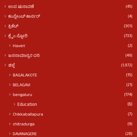
(45)
ಉಪ ಚುನಾವಣೆ
(4)
ಕಂಪ್ಲೇಂಟ್ ಕಾರ್ನರ್
(301)
ಕ್ರಿಕೆಟ್
(733)
ಕ್ರೈಂ ಸ್ಟೋರಿ
(2)
Haveri
(49)
ಜನಸಾಮಾನ್ಯರ ದನಿ
(1,972)
ಜಿಲ್ಲೆ
(15)
BAGALAKOTE
(21)
BELAGAVI
(174)
bengaluru
(6)
Education
(7)
Chikkaballapura
(9)
chitradurga
(28)
DAVANAGERE