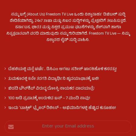
ನಮ್ಮ ಬಗ್ಗೆ (About Us) Freedom TV Live ಒಂದು ವಿಶ್ವಾಸಾರ್ಹ ಡಿಜಿಟಲ್ ಸುದ್ದಿ
ವೇದಿಕೆಯಾಗಿದ್ದು, 24x7 ತಾಜಾ ಮತ್ತು ನಿಖರ ಸುದ್ದಿಗಳನ್ನು ಪ್ರೇಕ್ಷಕರಿಗೆ ತಲುಪಿಸುತ್ತದೆ.
ಕರ್ನಾಟಕ, ಭಾರತ ಮತ್ತು ವಿಶ್ವದ ಪ್ರಮುಖ ಘಟನೆಗಳನ್ನು ವೇಗವಾಗಿ ಹಾಗೂ
ನಿಷ್ಪಕ್ಷಪಾತವಾಗಿ ವರದಿ ಮಾಡುವುದು ನಮ್ಮ ಗುರಿಯಾಗಿದೆ. Freedom TV Live — ನಿಮ್ಮ
ವಿಶ್ವಾಸದ ಲೈವ್ ಸುದ್ದಿ ವಾಹಿನಿ.
ದೆಹಲಿಯಲ್ಲಿ ಮತ್ತೆ ಚರ್ಚೆ.. ಡಿಸಿಎಂ ಆಗಲು ಸತೀಶ್ ಜಾರಕಿಹೊಳಿ ಕಸರತ್ತು!
ತುಮಕೂರಲ್ಲಿ 8ನೇ ತರಗತಿ ವಿದ್ಯಾರ್ಥಿನಿ ಹೃದಯಾಘಾತಕ್ಕೆ ಬಲಿ!
ಬಿಡದಿ ಟೌನ್‌ಶಿಪ್‌ ವಿರುದ್ಧ ದೋಸ್ತಿ ನಾಯಕರ ಪಾದಯಾತ್ರೆ!
100 ಅಡಿ ಪ್ರಪಾತಕ್ಕೆ ಉರುಳಿದ ಬಸ್‌ – 7 ಮಂದಿ ಸಾವು!
ಇಂದು ʻಟಾಕ್ಸಿಕ್ʼ ಟ್ರೈಲರ್ ರಿಲೀಸ್‌ – ಅಭಿಮಾನಿಗಳಲ್ಲಿ ಹೆಚ್ಚಿದ ಕುತೂಹಲ!