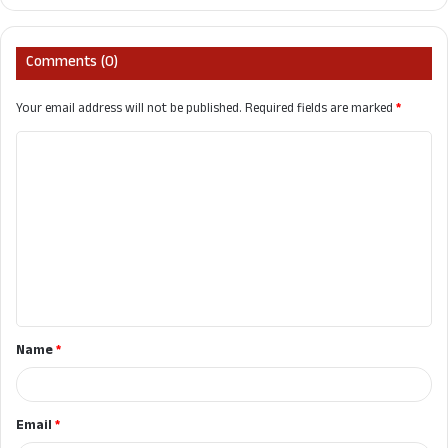
Comments (0)
Your email address will not be published.
Required fields are marked
*
C
o
m
m
e
n
t
Name
*
*
Email
*