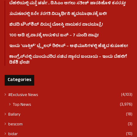
ದೆಹಲಿಯಲ್ಲಿ ಮತ್ತೆ ಚರ್ಚೆ.. ಡಿಸಿಎಂ ಆಗಲು ಸತೀಶ್ ಜಾರಕಿಹೊಳಿ ಕಸರತ್ತು!
ತುಮಕೂರಲ್ಲಿ 8ನೇ ತರಗತಿ ವಿದ್ಯಾರ್ಥಿನಿ ಹೃದಯಾಘಾತಕ್ಕೆ ಬಲಿ!
ಬಿಡದಿ ಟೌನ್‌ಶಿಪ್‌ ವಿರುದ್ಧ ದೋಸ್ತಿ ನಾಯಕರ ಪಾದಯಾತ್ರೆ!
100 ಅಡಿ ಪ್ರಪಾತಕ್ಕೆ ಉರುಳಿದ ಬಸ್‌ – 7 ಮಂದಿ ಸಾವು!
ಇಂದು ʻಟಾಕ್ಸಿಕ್ʼ ಟ್ರೈಲರ್ ರಿಲೀಸ್‌ – ಅಭಿಮಾನಿಗಳಲ್ಲಿ ಹೆಚ್ಚಿದ ಕುತೂಹಲ!
ಕಾಂಗ್ರೆಸ್​ನಲ್ಲಿ ಮುಂದುವರಿದ ಸಚಿವ ಸ್ಥಾನದ ಬಂಡಾಯ – ಇಂದು ದೆಹಲಿಗೆ
ಡಿಕೆಶಿ ಭೇಟಿ!
Categories
(4,103)
#Exclusive News
(3,976)
Top News
(18)
Ballary
(3)
bescom
(10)
bidar