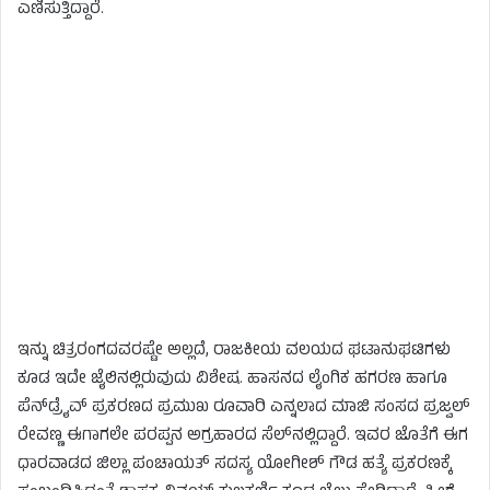
ಎಣಿಸುತ್ತಿದ್ದಾರೆ.
ಇನ್ನು ಚಿತ್ರರಂಗದವರಷ್ಟೇ ಅಲ್ಲದೆ, ರಾಜಕೀಯ ವಲಯದ ಘಟಾನುಘಟಿಗಳು
ಕೂಡ ಇದೇ ಜೈಲಿನಲ್ಲಿರುವುದು ವಿಶೇಷ. ಹಾಸನದ ಲೈಂಗಿಕ ಹಗರಣ ಹಾಗೂ
ಪೆನ್‌ಡ್ರೈವ್ ಪ್ರಕರಣದ ಪ್ರಮುಖ ರೂವಾರಿ ಎನ್ನಲಾದ ಮಾಜಿ ಸಂಸದ ಪ್ರಜ್ವಲ್
ರೇವಣ್ಣ ಈಗಾಗಲೇ ಪರಪ್ಪನ ಅಗ್ರಹಾರದ ಸೆಲ್‌ನಲ್ಲಿದ್ದಾರೆ. ಇವರ ಜೊತೆಗೆ ಈಗ
ಧಾರವಾಡದ ಜಿಲ್ಲಾ ಪಂಚಾಯತ್ ಸದಸ್ಯ ಯೋಗೀಶ್ ಗೌಡ ಹತ್ಯೆ ಪ್ರಕರಣಕ್ಕೆ