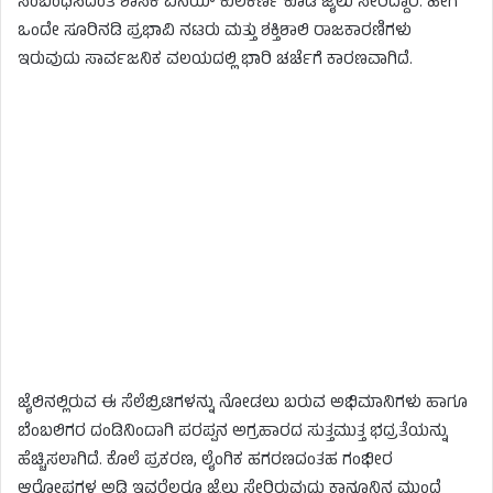
ಸಂಬಂಧಿಸಿದಂತೆ ಶಾಸಕ ವಿನಯ್ ಕುಲಕರ್ಣಿ ಕೂಡ ಜೈಲು ಸೇರಿದ್ದಾರೆ. ಹೀಗೆ
ಒಂದೇ ಸೂರಿನಡಿ ಪ್ರಭಾವಿ ನಟರು ಮತ್ತು ಶಕ್ತಿಶಾಲಿ ರಾಜಕಾರಣಿಗಳು
ಇರುವುದು ಸಾರ್ವಜನಿಕ ವಲಯದಲ್ಲಿ ಭಾರಿ ಚರ್ಚೆಗೆ ಕಾರಣವಾಗಿದೆ.
ಜೈಲಿನಲ್ಲಿರುವ ಈ ಸೆಲೆಬ್ರಿಟಿಗಳನ್ನು ನೋಡಲು ಬರುವ ಅಭಿಮಾನಿಗಳು ಹಾಗೂ
ಬೆಂಬಲಿಗರ ದಂಡಿನಿಂದಾಗಿ ಪರಪ್ಪನ ಅಗ್ರಹಾರದ ಸುತ್ತಮುತ್ತ ಭದ್ರತೆಯನ್ನು
ಹೆಚ್ಚಿಸಲಾಗಿದೆ. ಕೊಲೆ ಪ್ರಕರಣ, ಲೈಂಗಿಕ ಹಗರಣದಂತಹ ಗಂಭೀರ
ಆರೋಪಗಳ ಅಡಿ ಇವರೆಲ್ಲರೂ ಜೈಲು ಸೇರಿರುವುದು ಕಾನೂನಿನ ಮುಂದೆ