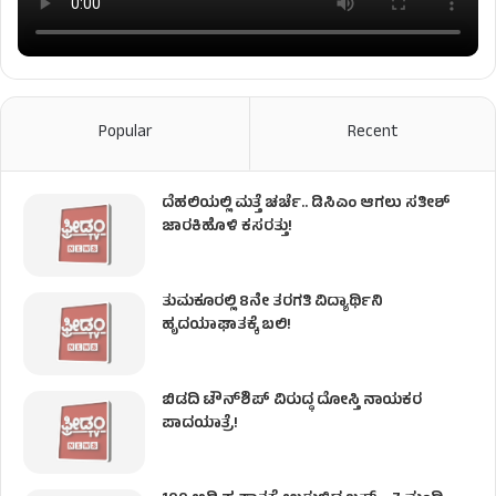
Popular
Recent
ದೆಹಲಿಯಲ್ಲಿ ಮತ್ತೆ ಚರ್ಚೆ.. ಡಿಸಿಎಂ ಆಗಲು ಸತೀಶ್
ಜಾರಕಿಹೊಳಿ ಕಸರತ್ತು!
ತುಮಕೂರಲ್ಲಿ 8ನೇ ತರಗತಿ ವಿದ್ಯಾರ್ಥಿನಿ
ಹೃದಯಾಘಾತಕ್ಕೆ ಬಲಿ!
ಬಿಡದಿ ಟೌನ್‌ಶಿಪ್‌ ವಿರುದ್ಧ ದೋಸ್ತಿ ನಾಯಕರ
ಪಾದಯಾತ್ರೆ!