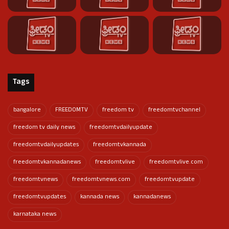
Tags
bangalore
FREEDOMTV
freedom tv
freedomtvchannel
freedom tv daily news
freedomtvdailyupdate
freedomtvdailyupdates
freedomtvkannada
freedomtvkannadanews
freedomtvlive
freedomtvlive.com
freedomtvnews
freedomtvnews.com
freedomtvupdate
freedomtvupdates
kannada news
kannadanews
karnataka news