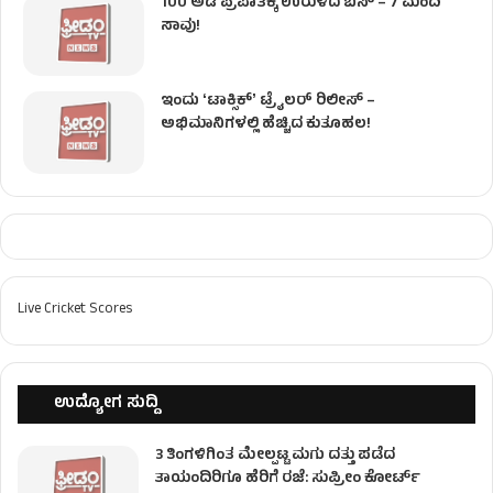
100 ಅಡಿ ಪ್ರಪಾತಕ್ಕೆ ಉರುಳಿದ ಬಸ್‌ – 7 ಮಂದಿ
ಸಾವು!
ಇಂದು ʻಟಾಕ್ಸಿಕ್ʼ ಟ್ರೈಲರ್ ರಿಲೀಸ್‌ –
ಅಭಿಮಾನಿಗಳಲ್ಲಿ ಹೆಚ್ಚಿದ ಕುತೂಹಲ!
Live Cricket Scores
ಉದ್ಯೋಗ ಸುದ್ದಿ
3 ತಿಂಗಳಿಗಿಂತ ಮೇಲ್ಪಟ್ಟ ಮಗು ದತ್ತು ಪಡೆದ
ತಾಯಂದಿರಿಗೂ ಹೆರಿಗೆ ರಜೆ: ಸುಪ್ರೀಂ ಕೋರ್ಟ್