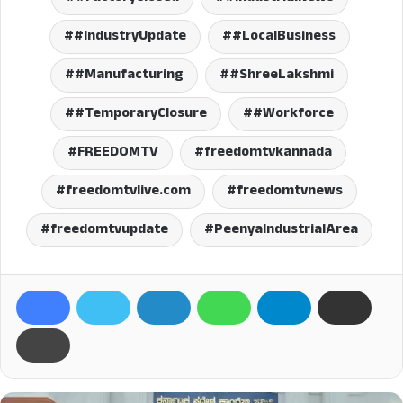
#IndustryUpdate
#LocalBusiness
#Manufacturing
#ShreeLakshmi
#TemporaryClosure
#Workforce
FREEDOMTV
freedomtvkannada
freedomtvlive.com
freedomtvnews
freedomtvupdate
PeenyaIndustrialArea