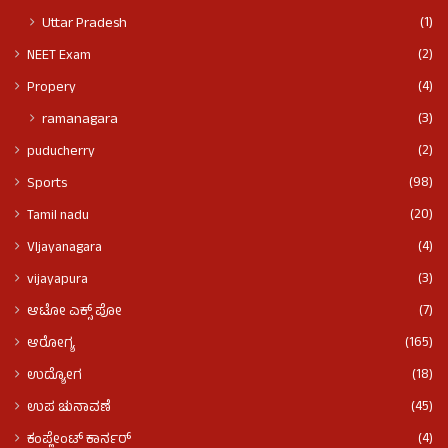
(1)
Uttar Pradesh
(2)
NEET Exam
(4)
Propery
(3)
ramanagara
(2)
puducherry
(98)
Sports
(20)
Tamil nadu
(4)
VIjayanagara
(3)
vijayapura
(7)
ಆಟೋ ಎಕ್ಸ್ ಪೋ
(165)
ಆರೋಗ್ಯ
(18)
ಉದ್ಯೋಗ
(45)
ಉಪ ಚುನಾವಣೆ
(4)
ಕಂಪ್ಲೇಂಟ್ ಕಾರ್ನರ್