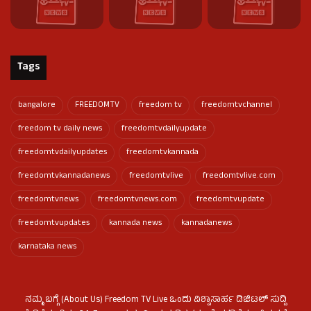
Tags
bangalore
FREEDOMTV
freedom tv
freedomtvchannel
freedom tv daily news
freedomtvdailyupdate
freedomtvdailyupdates
freedomtvkannada
freedomtvkannadanews
freedomtvlive
freedomtvlive.com
freedomtvnews
freedomtvnews.com
freedomtvupdate
freedomtvupdates
kannada news
kannadanews
karnataka news
ನಮ್ಮ ಬಗ್ಗೆ (About Us) Freedom TV Live ಒಂದು ವಿಶ್ವಾಸಾರ್ಹ ಡಿಜಿಟಲ್ ಸುದ್ದಿ