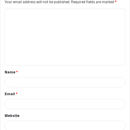
Your email address will not be published.
Required fields are marked
*
C
o
m
m
e
n
t
Name
*
*
Email
*
Website