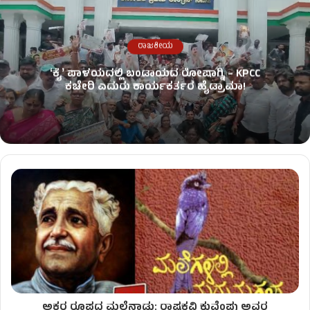
ರಾಜಕೀಯ
ʻಕೈʼ​ ಪಾಳಯದಲ್ಲಿ ಬಂಡಾಯದ ರೋಷಾಗ್ನಿ – KPCC
ಕಚೇರಿ ಎದುರು ಕಾರ್ಯಕರ್ತರ ಹೈಡ್ರಾಮಾ!
ಅಕ್ಷರ ರೂಪದ ಮಲೆನಾಡು: ರಾಷ್ಟ್ರಕವಿ ಕುವೆಂಪು ಅವರ