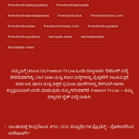
freedomtvdailyupdates
freedomtvkannada
freedomtvkannadanews
freedomtvlive
freedomtvlive.com
freedomtvnews
freedomtvnews.com
freedomtvupdate
freedomtvupdates
kannada news
kannadanews
karnataka news
ನಮ್ಮ ಬಗ್ಗೆ (About Us) Freedom TV Live ಒಂದು ವಿಶ್ವಾಸಾರ್ಹ ಡಿಜಿಟಲ್ ಸುದ್ದಿ
ವೇದಿಕೆಯಾಗಿದ್ದು, 24x7 ತಾಜಾ ಮತ್ತು ನಿಖರ ಸುದ್ದಿಗಳನ್ನು ಪ್ರೇಕ್ಷಕರಿಗೆ ತಲುಪಿಸುತ್ತದೆ.
ಕರ್ನಾಟಕ, ಭಾರತ ಮತ್ತು ವಿಶ್ವದ ಪ್ರಮುಖ ಘಟನೆಗಳನ್ನು ವೇಗವಾಗಿ ಹಾಗೂ
ನಿಷ್ಪಕ್ಷಪಾತವಾಗಿ ವರದಿ ಮಾಡುವುದು ನಮ್ಮ ಗುರಿಯಾಗಿದೆ. Freedom TV Live — ನಿಮ್ಮ
ವಿಶ್ವಾಸದ ಲೈವ್ ಸುದ್ದಿ ವಾಹಿನಿ.
ರಾಂಚಿಯಲ್ಲಿ ತೀವ್ರಗೊಂಡ JPSC-JSSC ವಿದ್ಯಾರ್ಥಿಗಳ ಪ್ರೊಟೆಸ್ಟ್ – ಪೊಲೀಸರಿಂದ
ಲಾಠಿಚಾರ್ಜ್!