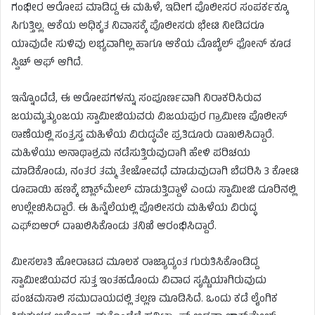
ಗಂಭೀರ ಆರೋಪ ಮಾಡಿದ್ದ ಈ ಮಹಿಳೆ, ಇದೀಗ ಪೊಲೀಸರ ಸಂಪರ್ಕಕ್ಕೂ
ಸಿಗುತ್ತಿಲ್ಲ. ಆಕೆಯ ಅಧಿಕೃತ ನಿವಾಸಕ್ಕೆ ಪೊಲೀಸರು ಭೇಟಿ ನೀಡಿದರೂ
ಯಾವುದೇ ಸುಳಿವು ಲಭ್ಯವಾಗಿಲ್ಲ ಹಾಗೂ ಆಕೆಯ ಮೊಬೈಲ್ ಫೋನ್ ಕೂಡ
ಸ್ವಿಚ್ ಆಫ್ ಆಗಿದೆ.
ಇನ್ನೊಂದೆಡೆ, ಈ ಆರೋಪಗಳನ್ನು ಸಂಪೂರ್ಣವಾಗಿ ನಿರಾಕರಿಸಿರುವ
ಜಯಮೃತ್ಯುಂಜಯ ಸ್ವಾಮೀಜಿಯವರು ವಿಜಯಪುರ ಗ್ರಾಮೀಣ ಪೊಲೀಸ್
ಠಾಣೆಯಲ್ಲಿ ಸಂತ್ರಸ್ತ ಮಹಿಳೆಯ ವಿರುದ್ಧವೇ ಪ್ರತಿದೂರು ದಾಖಲಿಸಿದ್ದಾರೆ.
ಮಹಿಳೆಯು ಅನಾಥಾಶ್ರಮ ನಡೆಸುತ್ತಿರುವುದಾಗಿ ಹೇಳಿ ಪರಿಚಯ
ಮಾಡಿಕೊಂಡು, ನಂತರ ತಮ್ಮ ತೇಜೋವಧೆ ಮಾಡುವುದಾಗಿ ಬೆದರಿಸಿ 3 ಕೋಟಿ
ರೂಪಾಯಿ ಹಣಕ್ಕೆ ಬ್ಲಾಕ್‌ಮೇಲ್ ಮಾಡುತ್ತಿದ್ದಾಳೆ ಎಂದು ಸ್ವಾಮೀಜಿ ದೂರಿನಲ್ಲಿ
ಉಲ್ಲೇಖಿಸಿದ್ದಾರೆ. ಈ ಹಿನ್ನೆಲೆಯಲ್ಲಿ ಪೊಲೀಸರು ಮಹಿಳೆಯ ವಿರುದ್ಧ
ಎಫ್‌ಐಆರ್ ದಾಖಲಿಸಿಕೊಂಡು ತನಿಖೆ ಆರಂಭಿಸಿದ್ದಾರೆ.
ಮೀಸಲಾತಿ ಹೋರಾಟದ ಮೂಲಕ ರಾಜ್ಯಾದ್ಯಂತ ಗುರುತಿಸಿಕೊಂಡಿದ್ದ
ಸ್ವಾಮೀಜಿಯವರ ಸುತ್ತ ಇಂತಹದೊಂದು ವಿವಾದ ಸೃಷ್ಟಿಯಾಗಿರುವುದು
ಪಂಚಮಸಾಲಿ ಸಮುದಾಯದಲ್ಲಿ ತಲ್ಲಣ ಮೂಡಿಸಿದೆ. ಒಂದು ಕಡೆ ಲೈಂಗಿಕ