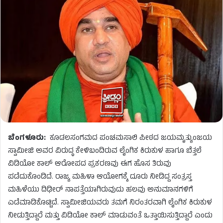
ಬೆಂಗಳೂರು:
ಕೂಡಲಸಂಗಮದ ಪಂಚಮಸಾಲಿ ಪೀಠದ ಜಯಮೃತ್ಯುಂಜಯ
ಸ್ವಾಮೀಜಿ ಅವರ ವಿರುದ್ಧ ಕೇಳಿಬಂದಿರುವ ಲೈಂಗಿಕ ಕಿರುಕುಳ ಹಾಗೂ ಬೆತ್ತಲೆ
ವಿಡಿಯೋ ಕಾಲ್ ಆರೋಪದ ಪ್ರಕರಣವು ಈಗ ಹೊಸ ತಿರುವು
ಪಡೆದುಕೊಂಡಿದೆ. ರಾಜ್ಯ ಮಹಿಳಾ ಆಯೋಗಕ್ಕೆ ದೂರು ನೀಡಿದ್ದ ಸಂತ್ರಸ್ತ
ಮಹಿಳೆಯು ದಿಢೀರ್ ನಾಪತ್ತೆಯಾಗಿರುವುದು ಹಲವು ಅನುಮಾನಗಳಿಗೆ
ಎಡೆಮಾಡಿಕೊಟ್ಟಿದೆ. ಸ್ವಾಮೀಜಿಯವರು ತಮಗೆ ನಿರಂತರವಾಗಿ ಲೈಂಗಿಕ ಕಿರುಕುಳ
ನೀಡುತ್ತಿದ್ದಾರೆ ಮತ್ತು ವಿಡಿಯೋ ಕಾಲ್ ಮಾಡುವಂತೆ ಒತ್ತಾಯಿಸುತ್ತಿದ್ದಾರೆ ಎಂದು