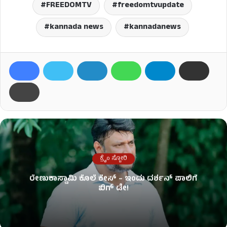
FREEDOMTV
freedomtvupdate
kannada news
kannadanews
ಕ್ರೈಂ ಸ್ಟೋರಿ
ರೇಣುಕಾಸ್ವಾಮಿ ಕೊಲೆ‌ ಕೇಸ್​ – ಇಂದು ದರ್ಶನ್ ಪಾಲಿಗೆ
ಬಿಗ್ ಡೇ!