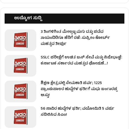
ಉದ್ಯೋಗ ಸುದ್ದಿ
3 ತಿಂಗಳಿಗಿಂತ ಮೇಲ್ಪಟ್ಟ ಮಗು ದತ್ತು ಪಡೆದ
ತಾಯಂದಿರಿಗೂ ಹೆರಿಗೆ ರಜೆ: ಸುಪ್ರೀಂ ಕೋರ್ಟ್
ಮಹತ್ವದ ತೀರ್ಪು
SSLC ಪರೀಕ್ಷೆಗೆ ಉಚಿತ ಬಸ್ ಸೇವೆ ಮತ್ತು ನಿಷೇಧಾಜ್ಞೆ:
ಕರ್ನಾಟಕ ಸರ್ಕಾರದ ಮಹತ್ವದ ಘೋಷಣೆ…!
ಶಿಕ್ಷಣ ಕ್ಷೇತ್ರದಲ್ಲಿ ನೇಮಕಾತಿ ಪರ್ವ; 1225
ಪ್ರಾಂಶುಪಾಲರ ಹುದ್ದೆಗಳ ಭರ್ತಿಗೆ ಮಧು ಬಂಗಾರಪ್ಪ
ಅಸ್ತು!
56 ಸಾವಿರ ಹುದ್ದೆಗಳ ಭರ್ತಿ; ವಯೋಮಿತಿ 5 ವರ್ಷ
ಸಡಿಲಿಸಿದ ಸಿಎಂ!