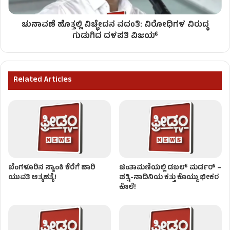
ಚುನಾವಣೆ ಹೊತ್ತಲ್ಲಿ ವಿಚ್ಛೇದನ ವದಂತಿ: ವಿರೋಧಿಗಳ ವಿರುದ್ಧ
ಗುಡುಗಿದ ದಳಪತಿ ವಿಜಯ್‌
Related Articles
ಬೆಂಗಳೂರಿನ ಸ್ಯಾಂಕಿ ಕೆರೆಗೆ ಹಾರಿ
ಚಿಂತಾಮಣಿಯಲ್ಲಿ ಡಬಲ್‌ ಮರ್ಡರ್‌ –
ಯುವತಿ ಆತ್ಮಹತ್ಯೆ!
ಪತ್ನಿ-ನಾದಿನಿಯ ಕತ್ತು ಕೊಯ್ದು ಭೀಕರ
ಕೊಲೆ!