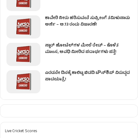
ಕಾವೇರಿ ನೀರು ಹರಿಸುವಂತೆ ಸುಪ್ರೀಂಗೆ ತಮಿಳುನಾಡು
ಅರ್ಜಿ – ಆ.13 ರಂದು ವಿಚಾರಣೆ!
ಸ್ಟಾರ್ ಹೋಟೆಲ್​​​ಗಳ ಮೇಲೆ ರೇಡ್ – ಕೊಳೆತ
ಮಾಂಸ, ಅವಧಿ ಮೀರಿದ ಪದಾರ್ಥಗಳು ಪತ್ತೆ!
ಎರಡನೇ ದಿನಕ್ಕೆ ಕಾಲಿಟ್ಟ ಬಿಡದಿ ಟೌನ್​ಶಿಪ್ ವಿರುದ್ಧದ
ಪಾದಯಾತ್ರೆ!
Live Cricket Scores