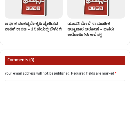
ಆರ್ಥಿಕ ಸಂಕಷ್ಟವೇ ಕೃಷಿ ಸ್ನೇಹಿತನ
ಯುವತಿ ಮೇಲೆ ಸಾಮೂಹಿಕ
ಸಾವಿಗೆ ಕಾರಣ – ತನಿಖೆಯಲ್ಲಿ ಬೆಳಕಿಗೆ!
ಅತ್ಯಾಚಾರ ಆರೋಪ – ಐವರು
ಆರೋಪಿಗಳು ಅರೆಸ್ಟ್!
Comments (0)
Your email address will not be published.
Required fields are marked
*
C
o
m
m
e
n