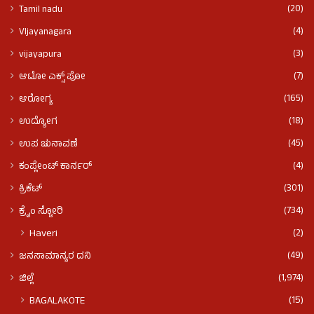
(20)
Tamil nadu
(4)
VIjayanagara
(3)
vijayapura
(7)
ಆಟೋ ಎಕ್ಸ್ ಪೋ
(165)
ಆರೋಗ್ಯ
(18)
ಉದ್ಯೋಗ
(45)
ಉಪ ಚುನಾವಣೆ
(4)
ಕಂಪ್ಲೇಂಟ್ ಕಾರ್ನರ್
(301)
ಕ್ರಿಕೆಟ್
(734)
ಕ್ರೈಂ ಸ್ಟೋರಿ
(2)
Haveri
(49)
ಜನಸಾಮಾನ್ಯರ ದನಿ
(1,974)
ಜಿಲ್ಲೆ
(15)
BAGALAKOTE