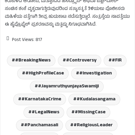
ಕಿರುಕುಳದ ಆರೋಪ, ಮತ್ತೊಂದೆಡೆ ಹನಿಟ್ರ್ಯಾಪ್ ಅಥವಾ ಬ್ಲಾಕ್‌ಮೇಲ್
ಸಂಚಿನ ಶಂಕೆ ವ್ಯಕ್ತವಾಗುತ್ತಿರುವುದರಿಂದ ಸತ್ಯಾಸತ್ಯತೆ ತಿಳಿಯಲು ಪೊಲೀಸರು
ಮಹಿಳೆಯ ಪತ್ತೆಗಾಗಿ ತೀವ್ರ ಹುಡುಕಾಟ ನಡೆಸುತ್ತಿದ್ದಾರೆ. ಸಂತ್ರಸ್ತೆಯ ನಾಪತ್ತೆಯು
ಈ ಹೈಪ್ರೊಫೈಲ್ ಪ್ರಕರಣವನ್ನು ಮತ್ತಷ್ಟು ನಿಗೂಢವಾಗಿಸಿದೆ.
Post Views:
817
#BreakingNews
#Controversy
#FIR
#HighProfileCase
#Investigation
#JayamruthyunjayaSwamiji
#KarnatakaCrime
#Kudalasangama
#LegalNews
#MissingCase
#Panchamasali
#ReligiousLeader