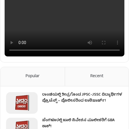
Popular
Recent
ರಾಂಚಿಯಲ್ಲಿ ತೀವ್ರಗೊಂಡ JPSC-JSSC ವಿದ್ಯಾರ್ಥಿಗಳ
ಪ್ರೊಟೆಸ್ಟ್ – ಪೊಲೀಸರಿಂದ ಲಾಠಿಚಾರ್ಜ್!
ಬೆಂಗಳೂರಲ್ಲಿ ಖಾಲಿ ನಿವೇಶನ ಮಾಲೀಕರಿಗೆ GBA
ಶಾಕ್!