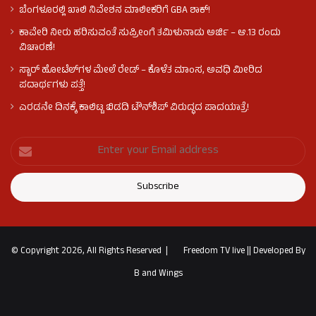
ಬೆಂಗಳೂರಲ್ಲಿ ಖಾಲಿ ನಿವೇಶನ ಮಾಲೀಕರಿಗೆ GBA ಶಾಕ್!
ಕಾವೇರಿ ನೀರು ಹರಿಸುವಂತೆ ಸುಪ್ರೀಂಗೆ ತಮಿಳುನಾಡು ಅರ್ಜಿ – ಆ.13 ರಂದು
ವಿಚಾರಣೆ!
ಸ್ಟಾರ್ ಹೋಟೆಲ್​​​ಗಳ ಮೇಲೆ ರೇಡ್ – ಕೊಳೆತ ಮಾಂಸ, ಅವಧಿ ಮೀರಿದ
ಪದಾರ್ಥಗಳು ಪತ್ತೆ!
ಎರಡನೇ ದಿನಕ್ಕೆ ಕಾಲಿಟ್ಟ ಬಿಡದಿ ಟೌನ್​ಶಿಪ್ ವಿರುದ್ಧದ ಪಾದಯಾತ್ರೆ!
© Copyright 2026, All Rights Reserved |
Freedom TV live
||
Developed By
B and Wings