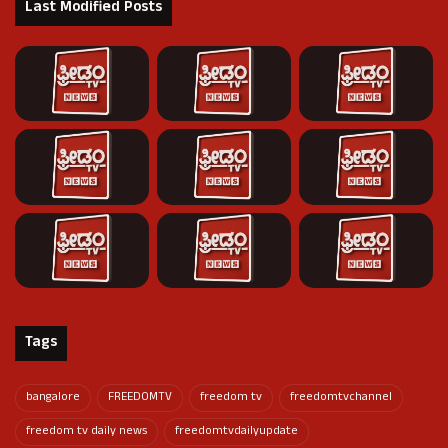
Last Modified Posts
Tags
bangalore
FREEDOMTV
freedom tv
freedomtvchannel
freedom tv daily news
freedomtvdailyupdate