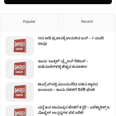
Popular
Recent
100 ಅಡಿ ಪ್ರಪಾತಕ್ಕೆ ಉರುಳಿದ ಬಸ್‌ – 7 ಮಂದಿ
ಸಾವು!
ಇಂದು ʻಟಾಕ್ಸಿಕ್ʼ ಟ್ರೈಲರ್ ರಿಲೀಸ್‌ –
ಅಭಿಮಾನಿಗಳಲ್ಲಿ ಹೆಚ್ಚಿದ ಕುತೂಹಲ!
ಕಾಂಗ್ರೆಸ್​ನಲ್ಲಿ ಮುಂದುವರಿದ ಸಚಿವ ಸ್ಥಾನದ
ಬಂಡಾಯ – ಇಂದು ದೆಹಲಿಗೆ ಡಿಕೆಶಿ ಭೇಟಿ!
ಮತ್ತೆ ಜನ ಸಾಮಾನ್ಯರ ಜೇಬಿಗೆ ಕತ್ತರಿ – ಎಲೆಕ್ಟ್ರಾನಿಕ್ಸ್ &
ಮೊಬೈಲ್ ಉತ್ಪನ್ನಗಳ ಬೆಲೆ ಏರಿಕೆ!