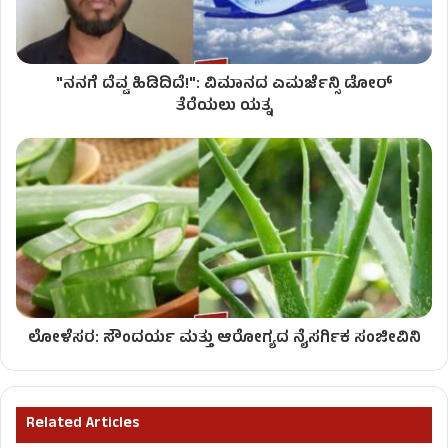
"ನನಗೆ ದೆವ್ವ ಹಿಡಿದಿದೆ!": ವಿಮಾನದ ಎಮರ್ಜೆನ್ಸಿ ಡೋರ್
ತೆರೆಯಲು ಯತ್ನ
ಲೋಳೆಸರ: ಸೌಂದರ್ಯ ಮತ್ತು ಆರೋಗ್ಯದ ನೈಸರ್ಗಿಕ ಸಂಜೀವಿನಿ
Related Articles