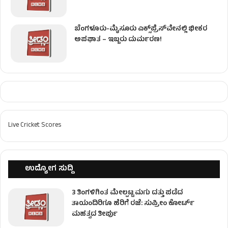
ಬೆಂಗಳೂರು-ಮೈಸೂರು ಎಕ್ಸ್‌ಪ್ರೆಸ್‌ವೇನಲ್ಲಿ ಭೀಕರ
ಅಪಘಾತ – ಇಬ್ಬರು ದುರ್ಮರಣ!
Live Cricket Scores
ಉದ್ಯೋಗ ಸುದ್ದಿ
3 ತಿಂಗಳಿಗಿಂತ ಮೇಲ್ಪಟ್ಟ ಮಗು ದತ್ತು ಪಡೆದ
ತಾಯಂದಿರಿಗೂ ಹೆರಿಗೆ ರಜೆ: ಸುಪ್ರೀಂ ಕೋರ್ಟ್
ಮಹತ್ವದ ತೀರ್ಪು