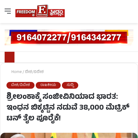
Home
/
ದೇಶ/ವಿದೇಶ
ದೇಶ/ವಿದೇಶ
ರಾಜಕೀಯ
ಸುದ್ದಿ
ಶ್ರೀಲಂಕಾಕ್ಕೆ ಸಂಜೀವಿನಿಯಾದ ಭಾರತ:
ಇಂಧನ ಬಿಕ್ಕಟ್ಟಿನ ನಡುವೆ 38,000 ಮೆಟ್ರಿಕ್
ಟನ್ ತೈಲ ಪೂರೈಕೆ!