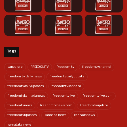
Tags
bangalore
FREEDOMTV
freedom tv
freedomtvchannel
freedom tv daily news
freedomtvdailyupdate
freedomtvdailyupdates
freedomtvkannada
freedomtvkannadanews
freedomtvlive
freedomtvlive.com
freedomtvnews
freedomtvnews.com
freedomtvupdate
freedomtvupdates
kannada news
kannadanews
karnataka news