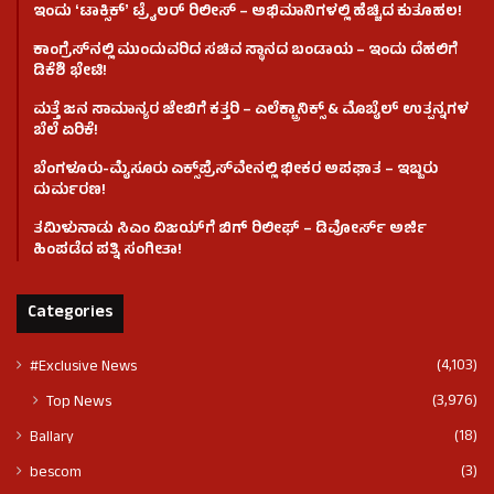
ಇಂದು ʻಟಾಕ್ಸಿಕ್ʼ ಟ್ರೈಲರ್ ರಿಲೀಸ್‌ – ಅಭಿಮಾನಿಗಳಲ್ಲಿ ಹೆಚ್ಚಿದ ಕುತೂಹಲ!
ಕಾಂಗ್ರೆಸ್​ನಲ್ಲಿ ಮುಂದುವರಿದ ಸಚಿವ ಸ್ಥಾನದ ಬಂಡಾಯ – ಇಂದು ದೆಹಲಿಗೆ
ಡಿಕೆಶಿ ಭೇಟಿ!
ಮತ್ತೆ ಜನ ಸಾಮಾನ್ಯರ ಜೇಬಿಗೆ ಕತ್ತರಿ – ಎಲೆಕ್ಟ್ರಾನಿಕ್ಸ್ & ಮೊಬೈಲ್ ಉತ್ಪನ್ನಗಳ
ಬೆಲೆ ಏರಿಕೆ!
ಬೆಂಗಳೂರು-ಮೈಸೂರು ಎಕ್ಸ್‌ಪ್ರೆಸ್‌ವೇನಲ್ಲಿ ಭೀಕರ ಅಪಘಾತ – ಇಬ್ಬರು
ದುರ್ಮರಣ!
ತಮಿಳುನಾಡು ಸಿಎಂ ವಿಜಯ್‌ಗೆ ಬಿಗ್ ರಿಲೀಫ್ – ಡಿವೋರ್ಸ್ ಅರ್ಜಿ
ಹಿಂಪಡೆದ ಪತ್ನಿ ಸಂಗೀತಾ!
Categories
(4,103)
#Exclusive News
(3,976)
Top News
(18)
Ballary
(3)
bescom