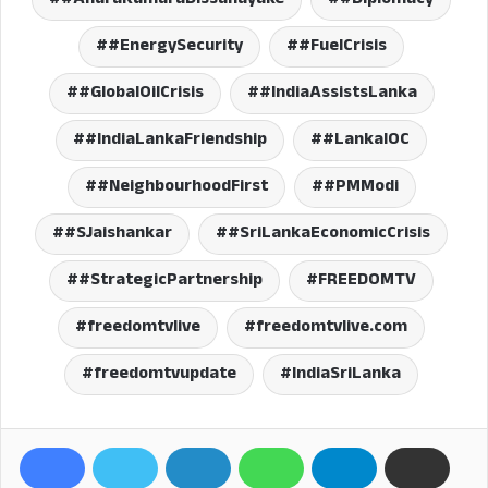
#EnergySecurity
#FuelCrisis
#GlobalOilCrisis
#IndiaAssistsLanka
#IndiaLankaFriendship
#LankaIOC
#NeighbourhoodFirst
#PMModi
#SJaishankar
#SriLankaEconomicCrisis
#StrategicPartnership
FREEDOMTV
freedomtvlive
freedomtvlive.com
freedomtvupdate
IndiaSriLanka