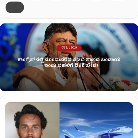
ರಾಜಕೀಯ
ಕಾಂಗ್ರೆಸ್​ನಲ್ಲಿ ಮುಂದುವರಿದ ಸಚಿವ ಸ್ಥಾನದ ಬಂಡಾಯ
– ಇಂದು ದೆಹಲಿಗೆ ಡಿಕೆಶಿ ಭೇಟಿ!