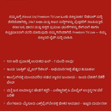
ನಮ್ಮ ಬಗ್ಗೆ (About Us) Freedom TV Live ಒಂದು ವಿಶ್ವಾಸಾರ್ಹ ಡಿಜಿಟಲ್ ಸುದ್ದಿ
ವೇದಿಕೆಯಾಗಿದ್ದು, 24x7 ತಾಜಾ ಮತ್ತು ನಿಖರ ಸುದ್ದಿಗಳನ್ನು ಪ್ರೇಕ್ಷಕರಿಗೆ ತಲುಪಿಸುತ್ತದೆ.
ಕರ್ನಾಟಕ, ಭಾರತ ಮತ್ತು ವಿಶ್ವದ ಪ್ರಮುಖ ಘಟನೆಗಳನ್ನು ವೇಗವಾಗಿ ಹಾಗೂ
ನಿಷ್ಪಕ್ಷಪಾತವಾಗಿ ವರದಿ ಮಾಡುವುದು ನಮ್ಮ ಗುರಿಯಾಗಿದೆ. Freedom TV Live — ನಿಮ್ಮ
ವಿಶ್ವಾಸದ ಲೈವ್ ಸುದ್ದಿ ವಾಹಿನಿ.
100 ಅಡಿ ಪ್ರಪಾತಕ್ಕೆ ಉರುಳಿದ ಬಸ್‌ – 7 ಮಂದಿ ಸಾವು!
ಇಂದು ʻಟಾಕ್ಸಿಕ್ʼ ಟ್ರೈಲರ್ ರಿಲೀಸ್‌ – ಅಭಿಮಾನಿಗಳಲ್ಲಿ ಹೆಚ್ಚಿದ ಕುತೂಹಲ!
ಕಾಂಗ್ರೆಸ್​ನಲ್ಲಿ ಮುಂದುವರಿದ ಸಚಿವ ಸ್ಥಾನದ ಬಂಡಾಯ – ಇಂದು ದೆಹಲಿಗೆ ಡಿಕೆಶಿ
ಭೇಟಿ!
ಮತ್ತೆ ಜನ ಸಾಮಾನ್ಯರ ಜೇಬಿಗೆ ಕತ್ತರಿ – ಎಲೆಕ್ಟ್ರಾನಿಕ್ಸ್ & ಮೊಬೈಲ್ ಉತ್ಪನ್ನಗಳ ಬೆಲೆ
ಏರಿಕೆ!
ಬೆಂಗಳೂರು-ಮೈಸೂರು ಎಕ್ಸ್‌ಪ್ರೆಸ್‌ವೇನಲ್ಲಿ ಭೀಕರ ಅಪಘಾತ – ಇಬ್ಬರು ದುರ್ಮರಣ!