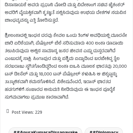
ದಿಸಾನಾಯಕೆ ಅವರು ಪ್ರಧಾನಿ ಮೋದಿ ಮತ್ತು ವಿದೇಶಾಂಗ ಸಚಿವ ಜೈಶಂಕರ್
ಅವರಿಗೆ ವೈಯಕ್ತಿಕವಾಗಿ ಕೃತಜ್ಞತೆ ಸಲ್ಲಿಸಿರುವುದು ಉಭಯ ದೇಶಗಳ ನಡುವಿನ
ಬಾಂಧವ್ಯವನ್ನು ಎತ್ತಿ ತೋರಿಸುತ್ತದೆ.
ಶ್ರೀಲಂಕಾದಲ್ಲಿ ಇಂಧನ ದರವು ಕೇವಲ ಒಂದು ತಿಂಗಳ ಅವಧಿಯಲ್ಲಿ ಮೂರನೇ
ಬಾರಿ ಏರಿಕೆಯಾಗಿ, ಪೆಟ್ರೋಲ್ ಬೆಲೆ ಸರಿಸುಮಾರು 400 ಲಂಕಾ ರೂಪಾಯಿ
ತಲುಪಿರುವುದು ಅಲ್ಲಿನ ಸಾಮಾನ್ಯ ಜನರ ಜೀವನ ಎಷ್ಟು ದುಸ್ತರವಾಗಿದೆ
ಎಂಬುದಕ್ಕೆ ಸಾಕ್ಷಿ. ಸಿಂಗಾಪುರ ಮತ್ತು ಪಶ್ಚಿಮ ಏಷ್ಯಾದಿಂದ ಬರಬೇಕಿದ್ದ ತೈಲ
ಸರಬರಾಜು ಸ್ಥಗಿತಗೊಂಡಿದ್ದರಿಂದ ಲಂಕಾ ಐಒಸಿ ಮೂಲಕ ಭಾರತವು 20,000
ಟನ್ ಡೀಸೆಲ್ ಮತ್ತು 18,000 ಟನ್ ಪೆಟ್ರೋಲ್ ಕಳುಹಿಸಿ ಆ ಬಿಕ್ಕಟ್ಟನ್ನು
ತಾತ್ಕಾಲಿಕವಾಗಿ ಶಮನಗೊಳಿಸಿದೆ. ವಿಶೇಷವೆಂದರೆ, ಇರಾನ್ ಭಾರತದ
ಹಡಗುಗಳಿಗೆ ಸಂಚಾರದ ಅನುಮತಿ ನೀಡಿರುವುದು ಈ ಇಂಧನ ಪೂರೈಕೆ
ಸುಗಮವಾಗಲು ಪ್ರಮುಖ ಕಾರಣವಾಗಿದೆ.
Post Views:
229
#AnuraKumaraDissanayake
#Diplomacy