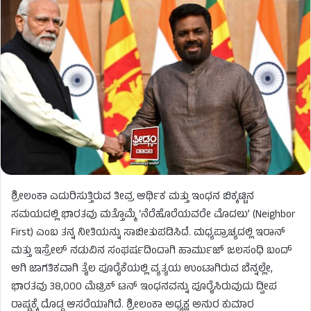
ಶ್ರೀಲಂಕಾ ಎದುರಿಸುತ್ತಿರುವ ತೀವ್ರ ಆರ್ಥಿಕ ಮತ್ತು ಇಂಧನ ಬಿಕ್ಕಟ್ಟಿನ
ಸಮಯದಲ್ಲಿ ಭಾರತವು ಮತ್ತೊಮ್ಮೆ ‘ನೆರೆಹೊರೆಯವರೇ ಮೊದಲು’ (Neighbor
First) ಎಂಬ ತನ್ನ ನೀತಿಯನ್ನು ಸಾಬೀತುಪಡಿಸಿದೆ. ಮಧ್ಯಪ್ರಾಚ್ಯದಲ್ಲಿ ಇರಾನ್
ಮತ್ತು ಇಸ್ರೇಲ್ ನಡುವಿನ ಸಂಘರ್ಷದಿಂದಾಗಿ ಹಾರ್ಮುಜ್ ಜಲಸಂಧಿ ಬಂದ್
ಆಗಿ ಜಾಗತಿಕವಾಗಿ ತೈಲ ಪೂರೈಕೆಯಲ್ಲಿ ವ್ಯತ್ಯಯ ಉಂಟಾಗಿರುವ ಬೆನ್ನಲ್ಲೇ,
ಭಾರತವು 38,000 ಮೆಟ್ರಿಕ್ ಟನ್ ಇಂಧನವನ್ನು ಪೂರೈಸಿರುವುದು ದ್ವೀಪ
ರಾಷ್ಟ್ರಕ್ಕೆ ದೊಡ್ಡ ಆಸರೆಯಾಗಿದೆ. ಶ್ರೀಲಂಕಾ ಅಧ್ಯಕ್ಷ ಅನುರ ಕುಮಾರ