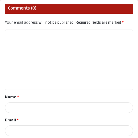
Comments (0)
Your email address will not be published.
Required fields are marked
*
C
o
m
m
e
n
t
Name
*
*
Email
*