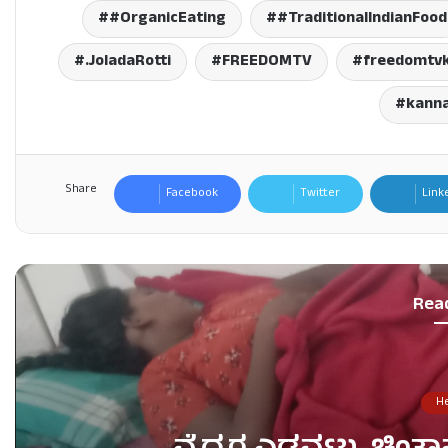
#OrganicEating
#TraditionalIndianFood
.JoladaRotti
FREEDOMTV
freedomtv
kann
Share
Facebook
Twitter
Link
Rea
He