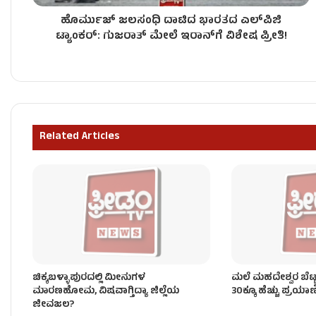
ಹೊರ್ಮುಜ್ ಜಲಸಂಧಿ ದಾಟಿದ ಭಾರತದ ಎಲ್‌ಪಿಜಿ
ಡಾಲಿ ಮನೆಯಲ್ಲಿ ಸಂಭ್ರಮವೋ ಸಂಭ್ರಮ, ಗಂಡು ಮಗುವಿಗೆ ಜ
ಟ್ಯಾಂಕರ್: ಗುಜರಾತ್ ಮೇಲೆ ಇರಾನ್‌ಗೆ ವಿಶೇಷ ಪ್ರೀತಿ!
ಕಾಂಗ್ರೆಸ್‌ನಲ್ಲಿ ತ್ರಿಮೂರ್ತಿಗಳ ರಹಸ್ಯ ಸಮಾಲೋಚನೆ, ಬಿ.ಕೆ. ಹ
Related Articles
ಸಿದ್ದು ಬಣದ ಸೀಕ್ರೆಟ್ ಸ್ಟ್ರಾಟರ್ಜಿ, ಕುರ್ಚಿ ಉಳಿಸಿಕೊಳ್ಳಲು ರ
ಚಿಕ್ಕಬಳ್ಳಾಪುರದಲ್ಲಿ ಮೀನುಗಳ
ಮಲೆ ಮಹದೇಶ್ವರ ಬೆಟ್ಟದಲ
ಮಾರಣಹೋಮ, ವಿಷವಾಗ್ತಿದ್ಯಾ ಜಿಲ್ಲೆಯ
30ಕ್ಕೂ ಹೆಚ್ಚು ಪ್ರಯಾ
ಜೀವಜಲ?