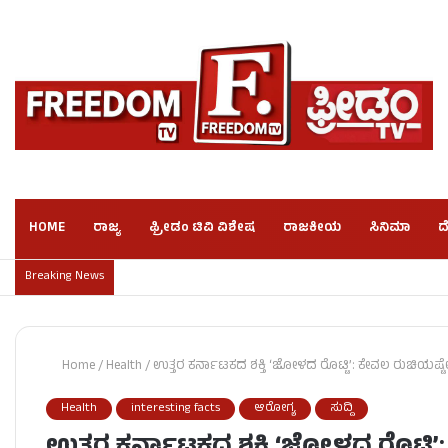
HOME
ರಾಜ್ಯ
ಫ್ರೀಡಂ ಟಿವಿ ವಿಶೇಷ
ರಾಜಕೀಯ
ಸಿನಿಮಾ
ದ
Breaking News
Home
/
Health
/
ಉತ್ತರ ಕರ್ನಾಟಕದ ಶಕ್ತಿ ‘ಜೋಳದ ರೊಟ್ಟಿ’: ಕೇವಲ ರುಚಿಯಷ್ಟ
Health
interesting facts
ಆರೋಗ್ಯ
ಸುದ್ದಿ