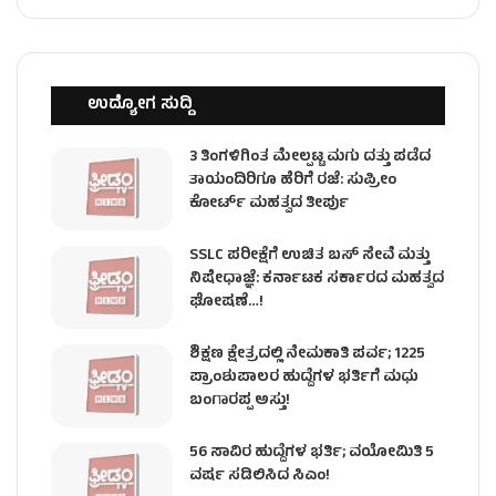
ಉದ್ಯೋಗ ಸುದ್ದಿ
3 ತಿಂಗಳಿಗಿಂತ ಮೇಲ್ಪಟ್ಟ ಮಗು ದತ್ತು ಪಡೆದ
ತಾಯಂದಿರಿಗೂ ಹೆರಿಗೆ ರಜೆ: ಸುಪ್ರೀಂ
ಕೋರ್ಟ್ ಮಹತ್ವದ ತೀರ್ಪು
SSLC ಪರೀಕ್ಷೆಗೆ ಉಚಿತ ಬಸ್ ಸೇವೆ ಮತ್ತು
ನಿಷೇಧಾಜ್ಞೆ: ಕರ್ನಾಟಕ ಸರ್ಕಾರದ ಮಹತ್ವದ
ಘೋಷಣೆ…!
ಶಿಕ್ಷಣ ಕ್ಷೇತ್ರದಲ್ಲಿ ನೇಮಕಾತಿ ಪರ್ವ; 1225
ಪ್ರಾಂಶುಪಾಲರ ಹುದ್ದೆಗಳ ಭರ್ತಿಗೆ ಮಧು
ಬಂಗಾರಪ್ಪ ಅಸ್ತು!
56 ಸಾವಿರ ಹುದ್ದೆಗಳ ಭರ್ತಿ; ವಯೋಮಿತಿ 5
ವರ್ಷ ಸಡಿಲಿಸಿದ ಸಿಎಂ!