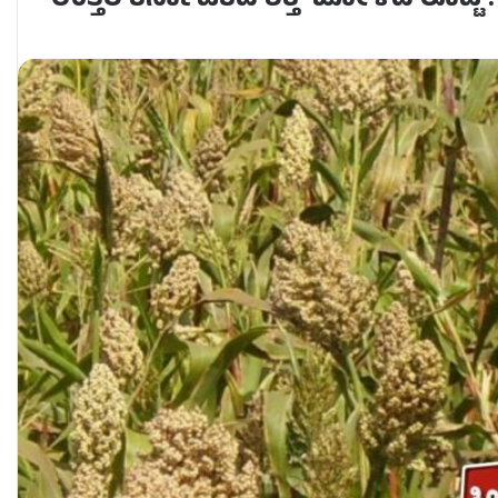
ಉತ್ತರ ಕರ್ನಾಟಕದ ಶಕ್ತಿ ‘ಜೋಳದ ರೊಟ್ಟಿ’