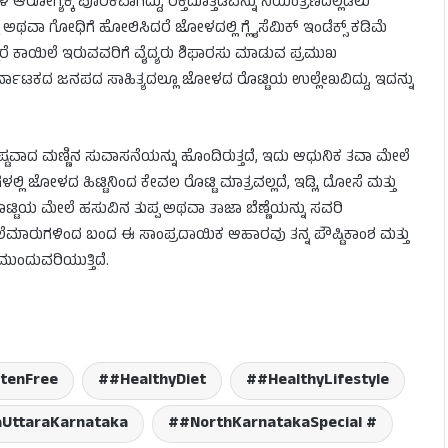
ಳ ಆರೋಗ್ಯಕ್ಕೆ ಪೂರಕವಾಗಿದ್ದು, ರಕ್ತದೊತ್ತಡವನ್ನು ನಿಯಂತ್ರಣದಲ್ಲಿಡಲು
ಿ ಅಥವಾ ಗೋಧಿಗೆ ಹೋಲಿಸಿದರೆ ಜೋಳದಲ್ಲಿ ಗ್ಲೈಸೆಮಿಕ್ ಇಂಡೆಕ್ಸ್ ಕಡಿಮೆ
ರೆ ಕಾಯಿಲೆ ಇರುವವರಿಗೆ ವೈದ್ಯರು ಶಿಫಾರಸು ಮಾಡುವ ಪ್ರಮುಖ
ರ್ನಾಟಕದ ಜನಪದ ಸಾಹಿತ್ಯದಲ್ಲೂ ಜೋಳದ ರೊಟ್ಟಿಯ ಉಲ್ಲೇಖವಿದ್ದು, ಇದನ್ನು
ಟವಾದ ಮಣ್ಣಿನ ಸುವಾಸನೆಯನ್ನು ಹೊಂದಿರುತ್ತದೆ, ಇದು ಆಧುನಿಕ ತವಾ ಮೇಲೆ
ಲ್ಲಿ ಜೋಳದ ಹಿಟ್ಟಿನಿಂದ ಕೇವಲ ರೊಟ್ಟಿ ಮಾತ್ರವಲ್ಲದೆ, ಇಡ್ಲಿ, ದೋಸೆ ಮತ್ತು
ರೊಟ್ಟಿಯ ಮೇಲೆ ಹಸುವಿನ ತುಪ್ಪ ಅಥವಾ ತಾಜಾ ಬೆಣ್ಣೆಯನ್ನು ಸವರಿ
 ತಲೆಮಾರುಗಳಿಂದ ಬಂದ ಈ ಸಾಂಪ್ರದಾಯಿಕ ಆಹಾರವು ತನ್ನ ಪೌಷ್ಟಿಕಾಂಶ ಮತ್ತು
ಂದುವರಿಯುತ್ತಿದೆ.
tenFree
#HealthyDiet
#HealthyLifestyle
ttaraKarnataka
#NorthKarnatakaSpecial #