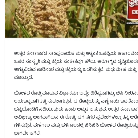
ಉತ್ತರ ಕರ್ನಾಟಕದ ಸಾಂಪ್ರದಾಯಿಕ ಮತ್ತು ಅತ್ಯಂತ ಜನಪ್ರಿಯ ಆಹಾರವೆಂ
ಜನರ ಸಂಸ್ಕೃತಿ ಮತ್ತು ಶಕ್ತಿಯ ಸಂಕೇತವೂ ಹೌದು. ಆರೋಗ್ಯದ ದೃಷ್ಟಿಯಿಂದಲೂ 
ಅಗತ್ಯವಿರುವ ನಾರಿನಂಶ ಮತ್ತು ಶಕ್ತಿಯನ್ನು ಒದಗಿಸುತ್ತದೆ. ಮಧುಮೇಹ ಮತ
ಮಾಡುತ್ತದೆ.
ಜೋಳದ ರೊಟ್ಟಿ ಮಾಡುವ ವಿಧಾನವೂ ಅಷ್ಟೇ ವಿಶಿಷ್ಟವಾಗಿದ್ದು, ಬಿಸಿ ನೀರಿನಲ್
ಲಯಬದ್ಧವಾಗಿ ತಟ್ಟಿ ಸುಡಲಾಗುತ್ತದೆ. ಈ ರೊಟ್ಟಿಯನ್ನು ಎಣ್ಣೆಗಾಯಿ ಬದನ
ಚಟ್ನಿಯೊಂದಿಗೆ ಸವಿಯುವುದು ಒಂದು ಅದ್ಭುತ ಅನುಭವ. ಉತ್ತರ ಕರ್ನಾಟಕದ
ಅವಿಭಾಜ್ಯ ಅಂಗವಾಗಿರುವ ಈ ರೊಟ್ಟಿ, ಈಗ ನಗರ ಪ್ರದೇಶಗಳಲ್ಲೂ ತನ್ನ ಆರ
ಗಳಿಸುತ್ತಿದೆ. ಮಳೆಗಾಲ ಮತ್ತು ಚಳಿಗಾಲದಲ್ಲಿ ಬಿಸಿಬಿಸಿ ಜೋಳದ ರೊಟ್ಟಿಯ
ಭಾಗವೇ ಆಗಿದೆ.