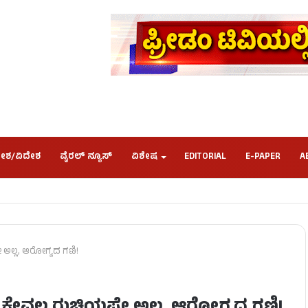
ೇಶ/ವಿದೇಶ
ವೈರಲ್ ನ್ಯೂಸ್
ವಿಶೇಷ
EDITORIAL
E-PAPER
A
ೇ ಅಲ್ಲ, ಆರೋಗ್ಯದ ಗಣಿ!