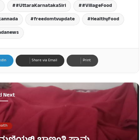
#UttaraKarnatakaSiri
#VillageFood
kannada
freedomtvupdate
HealthyFood
adanews
edIn
Share via Email
Print
d Next
alth