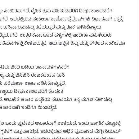
 ಸೀಮಿತವಾಗದೆ, ದೈಹಿಕ ಶ್ರಮ ವಹಿಸುವವರಿಗೆ ದೀರ್ಘಕಾಲದವರೆಗೆ
ಿದೆ. ಇದರಲ್ಲಿರುವ ಸಂಕೀರ್ಣ ಕಾರ್ಬೋಹೈಡ್ರೇಟ್‌ಗಳು ನಿಧಾನವಾಗಿ ರಕ್ತಕ್ಕೆ
ಸಿವಾಗುವುದನ್ನು ತಡೆಯುತ್ತದೆ ಮತ್ತು ತೂಕ ಇಳಿಸಿಕೊಳ್ಳಲು
ಕೆಯಾಗಿದೆ. ಉತ್ತರ ಕರ್ನಾಟಕದ ಹಳ್ಳಿಗಳಲ್ಲಿ ಇಂದಿಗೂ ಮಹಿಳೆಯರು
ಮನೆಮನಗಳಲ್ಲಿ ಕೇಳಿಬರುತ್ತದೆ, ಇದು ಅಲ್ಲಿನ ಶಿಸ್ತು ಮತ್ತು ಕೌಶಲದ ಸಂಕೇತವೂ
ಹಿಡಿದು ಬೀದಿ ಬದಿಯ ಖಾನಾವಳಿಗಳವರೆಗೆ
 ಪಲ್ಯ ಮತ್ತು ಬಿಸಿಬಿಸಿ ರಂಜಕದಂತಹ (ಹಸಿ
ು ಪರಿಪೂರ್ಣ ಊಟ ಎನಿಸಿಕೊಳ್ಳುತ್ತದೆ.
್ಟಿಯು ದೀರ್ಘಕಾಲದವರೆಗೆ ಕೆಡದಂತೆ
ೆ. ಆಧುನಿಕ ಆಹಾರ ಪದ್ಧತಿಯ ನಡುವೆಯೂ ತನ್ನ ಮೂಲ ಸೊಗಡನ್ನು
ಹಾರವಾಗಿ ಇಂದಿಗೂ ಮಿಂಚುತ್ತಿದೆ.
 ಒಂದು ಪ್ರದೇಶದ ಆಹಾರವಾಗಿ ಉಳಿಯದೆ, ಇಂದು ಜಾಗತಿಕ ಮಟ್ಟದಲ್ಲಿ
ಗಳಿಕೆಗೆ ಪಾತ್ರವಾಗುತ್ತಿದೆ. ಇದರಲ್ಲಿರುವ ಅಧಿಕ ಪ್ರಮಾಣದ ಮೆಗ್ನೀಸಿಯಮ್