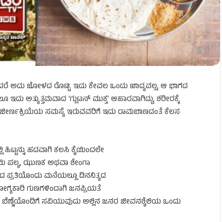
ದರೆ ಅದು ಜೋಳದ ರೊಟ್ಟಿ. ಇದು ಕೇವಲ ಒಂದು ಖಾದ್ಯವಲ್ಲ, ಆ ಭಾಗದ
ಇದು ಅತ್ಯುತ್ತಮವಾದ ‘ಗ್ಲುಟನ್ ಮುಕ್ತ’ ಆಹಾರವಾಗಿದ್ದು, ಶರೀರಕ್ಕೆ
್ತು ಜೀರ್ಣಕ್ರಿಯೆಯ ಸಮಸ್ಯೆ ಇರುವವರಿಗೆ ಇದು ರಾಮಬಾಣದಂತೆ ಕೆಲಸ
ಲಿ ಹಿಟ್ಟನ್ನು ಹದವಾಗಿ ಕಲಸಿ ಕೈಯಿಂದಲೇ
ೆಕಾಯಿ ಪಲ್ಯ, ಝುಣಕ ಅಥವಾ ಶೇಂಗಾ
 ಪ್ರತಿಯೊಂದು ಮನೆಯಲ್ಲೂ ದಿನನಿತ್ಯದ
ೋಗ್ಯಕಾರಿ ಗುಣಗಳಿಂದಾಗಿ ಜನಪ್ರಿಯತೆ
ನ್ನು ಬೆಣ್ಣೆಯೊಂದಿಗೆ ಸವಿಯುವುದು ಅಲ್ಲಿನ ಜನರ ಜೀವನಶೈಲಿಯ ಒಂದು