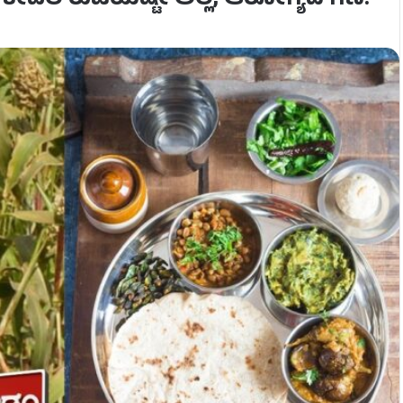
: ಕೇವಲ ರುಚಿಯಷ್ಟೇ ಅಲ್ಲ, ಆರೋಗ್ಯದ ಗಣಿ!