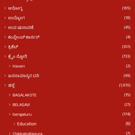
(165)
ಆರೋಗ್ಯ
(18)
ಉದ್ಯೋಗ
(45)
ಉಪ ಚುನಾವಣೆ
(4)
ಕಂಪ್ಲೇಂಟ್ ಕಾರ್ನರ್
(301)
ಕ್ರಿಕೆಟ್
(733)
ಕ್ರೈಂ ಸ್ಟೋರಿ
(2)
Haveri
(49)
ಜನಸಾಮಾನ್ಯರ ದನಿ
(1,970)
ಜಿಲ್ಲೆ
(15)
BAGALAKOTE
(21)
BELAGAVI
(174)
bengaluru
(6)
Education
(7)
Chikkaballapura