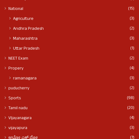
(15)
National
(3)
Agriculture
(2)
Andhra Pradesh
(3)
Maharashtra
(1)
Uttar Pradesh
(2)
NEET Exam
(4)
Propery
(3)
ramanagara
(2)
puducherry
(98)
Sports
(20)
Tamil nadu
(4)
VIjayanagara
(3)
vijayapura
(7)
ಆಟೋ ಎಕ್ಸ್ ಪೋ