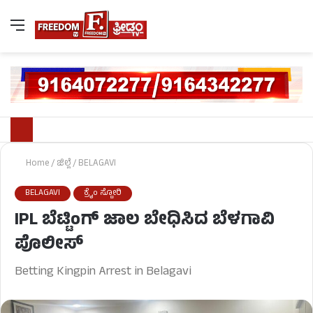
Home
/
ಜಿಲ್ಲೆ
/
BELAGAVI
BELAGAVI
ಕ್ರೈಂ ಸ್ಟೋರಿ
IPL ಬೆಟ್ಟಿಂಗ್ ಜಾಲ ಬೇಧಿಸಿದ ಬೆಳಗಾವಿ
ಪೊಲೀಸ್
Betting Kingpin Arrest in Belagavi