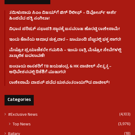
ತಮಿಳುನಾಡು ಸಿಎಂ ವಿಜಯ್‌ಗೆ ಬಿಗ್ ರಿಲೀಫ್ – ಡಿವೋರ್ಸ್ ಅರ್ಜಿ
ಹಿಂಪಡೆದ ಪತ್ನಿ ಸಂಗೀತಾ!
ವಿಧಾನ ಪರಿಷತ್ ಸಭಾಪತಿ ಸ್ಥಾನಕ್ಕೆ ಬಸವರಾಜ ಹೊರಟ್ಟಿ ರಾಜೀನಾಮೆ!
ಇಂದು ಕೊನೆಯ ಆಷಾಢ ಶುಕ್ರವಾರ – ಚಾಮುಂಡಿ ಬೆಟ್ಟದಲ್ಲಿ ಭಕ್ತ ಸಾಗರ!
ಮೆಟ್ರೋ ಪ್ರಯಾಣಿಕರೇ ಗಮನಿಸಿ – ಇಂದು ರಾತ್ರಿ ಮೆಟ್ರೋ ಸೇವೆಗಳಲ್ಲಿ
ತಾತ್ಕಾಲಿಕ ಬದಲಾವಣೆ!
ಬಂಡಾಯ ಶಾಸಕರಿಗೆ TB ಜಯಚಂದ್ರ & HK ಪಾಟೀಲ್ ನೇತೃತ್ವ –
ಅಧಿವೇಶನದಲ್ಲಿ ಡಿಕೆಶಿಗೆ ಮುಜುಗರ!
ರಾಜೀನಾಮೆ ವಾಪಸ್ ಪಡೆದ ಯಶವಂತರಾಯಗೌಡ ಪಾಟೀಲ್‌!
Categories
(4,103)
#Exclusive News
(3,976)
Top News
(18)
Ballary