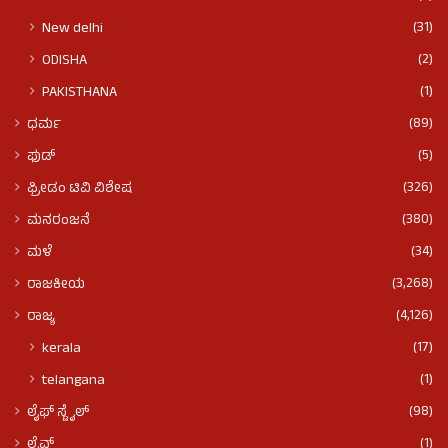
(31)
New delhi
(2)
ODISHA
(1)
PAKISTHANA
(89)
ಧರ್ಮ
(5)
ಫುಡ್​​
(326)
ಫ್ರೀಡಂ ಟಿವಿ ವಿಶೇಷ
(380)
ಮನರಂಜನೆ
(34)
ಮಳೆ
(3,268)
ರಾಜಕೀಯ
(4,126)
ರಾಜ್ಯ
(17)
kerala
(1)
telangana
(98)
ಲೈಫ್ ಸ್ಟೈಲ್
(1)
ಲೈವ್