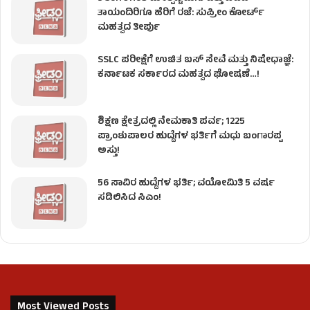
ತಾಯಂದಿರಿಗೂ ಹೆರಿಗೆ ರಜೆ: ಸುಪ್ರೀಂ ಕೋರ್ಟ್
ಮಹತ್ವದ ತೀರ್ಪು
SSLC ಪರೀಕ್ಷೆಗೆ ಉಚಿತ ಬಸ್ ಸೇವೆ ಮತ್ತು ನಿಷೇಧಾಜ್ಞೆ:
ಕರ್ನಾಟಕ ಸರ್ಕಾರದ ಮಹತ್ವದ ಘೋಷಣೆ…!
ಶಿಕ್ಷಣ ಕ್ಷೇತ್ರದಲ್ಲಿ ನೇಮಕಾತಿ ಪರ್ವ; 1225
ಪ್ರಾಂಶುಪಾಲರ ಹುದ್ದೆಗಳ ಭರ್ತಿಗೆ ಮಧು ಬಂಗಾರಪ್ಪ
ಅಸ್ತು!
56 ಸಾವಿರ ಹುದ್ದೆಗಳ ಭರ್ತಿ; ವಯೋಮಿತಿ 5 ವರ್ಷ
ಸಡಿಲಿಸಿದ ಸಿಎಂ!
Most Viewed Posts