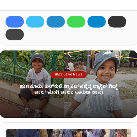
#Exclusive News
ಹುಣಸೂರು: ಕುರ್‌ಕುರೆ ಪ್ಯಾಕೆಟ್‌ನಲ್ಲಿದ್ದ ಪ್ಲಾಸ್ಟಿಕ್ ಗಿಫ್ಟ್
ಬಾಲ್ ನುಂಗಿ ಬಾಲಕ ದಾರುಣ ಸಾವು