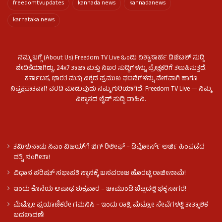
freedomtvupdates
kannada news
kannadanews
karnataka news
ನಮ್ಮ ಬಗ್ಗೆ (About Us) Freedom TV Live ಒಂದು ವಿಶ್ವಾಸಾರ್ಹ ಡಿಜಿಟಲ್ ಸುದ್ದಿ
ವೇದಿಕೆಯಾಗಿದ್ದು, 24x7 ತಾಜಾ ಮತ್ತು ನಿಖರ ಸುದ್ದಿಗಳನ್ನು ಪ್ರೇಕ್ಷಕರಿಗೆ ತಲುಪಿಸುತ್ತದೆ.
ಕರ್ನಾಟಕ, ಭಾರತ ಮತ್ತು ವಿಶ್ವದ ಪ್ರಮುಖ ಘಟನೆಗಳನ್ನು ವೇಗವಾಗಿ ಹಾಗೂ
ನಿಷ್ಪಕ್ಷಪಾತವಾಗಿ ವರದಿ ಮಾಡುವುದು ನಮ್ಮ ಗುರಿಯಾಗಿದೆ. Freedom TV Live — ನಿಮ್ಮ
ವಿಶ್ವಾಸದ ಲೈವ್ ಸುದ್ದಿ ವಾಹಿನಿ.
ತಮಿಳುನಾಡು ಸಿಎಂ ವಿಜಯ್‌ಗೆ ಬಿಗ್ ರಿಲೀಫ್ – ಡಿವೋರ್ಸ್ ಅರ್ಜಿ ಹಿಂಪಡೆದ
ಪತ್ನಿ ಸಂಗೀತಾ!
ವಿಧಾನ ಪರಿಷತ್ ಸಭಾಪತಿ ಸ್ಥಾನಕ್ಕೆ ಬಸವರಾಜ ಹೊರಟ್ಟಿ ರಾಜೀನಾಮೆ!
ಇಂದು ಕೊನೆಯ ಆಷಾಢ ಶುಕ್ರವಾರ – ಚಾಮುಂಡಿ ಬೆಟ್ಟದಲ್ಲಿ ಭಕ್ತ ಸಾಗರ!
ಮೆಟ್ರೋ ಪ್ರಯಾಣಿಕರೇ ಗಮನಿಸಿ – ಇಂದು ರಾತ್ರಿ ಮೆಟ್ರೋ ಸೇವೆಗಳಲ್ಲಿ ತಾತ್ಕಾಲಿಕ
ಬದಲಾವಣೆ!