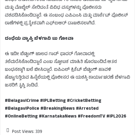
ಬಂಧಿತ ಆರೋಪಿಗಳಿಂದ ಸುಮಾರು 70 ಸಾವಿರ ರೂಪಾಯಿ ಮೌಲ್ಯದ ನಗದು
ಮತ್ತು ಮೊಬೈಲ್ ಸೇರಿದಂತೆ ವಿವಿಧ ವಸ್ತುಗಳನ್ನು ಪೊಲೀಸರು
ವಶಪಡಿಸಿಕೊಂಡಿದ್ದಾರೆ. ಈ ಸಂಬಂಧ ಎಪಿಎಂಸಿ ಮತ್ತು ಮಾರ್ಕೆಟ್ ಪೊಲೀಸ್
ಠಾಣೆಗಳಲ್ಲಿ ಪ್ರತ್ಯೇಕವಾಗಿ ಎಫ್‌ಐಆರ್ ದಾಖಲಿಸಲಾಗಿದೆ.
ದಂಧೆಯ ವ್ಯಾಪ್ತಿ ಬೆಳಗಾವಿ ಟು ಗೋವಾ
ಈ ಇಡೀ ಬೆಟ್ಟಿಂಗ್ ಜಾಲದ ಗಾಡ್ ಫಾದರ್ ಗೋವಾದಲ್ಲಿ
ತಲೆಮರೆಸಿಕೊಂಡಿದ್ದಾನೆ ಎಂಬ ಸ್ಫೋಟಕ ಮಾಹಿತಿ ಹೊರಬಂದಿದೆ.ಆತನ
ಬಂಧನಕ್ಕಾಗಿ ಬಲೆ ಬೀಸಿದ್ದಾರೆ. ಐಪಿಎಲ್ ಕ್ರಿಕೆಟ್ ಬೆಟ್ಟಿಂಗ್ ಹಾವಳಿ
ಹೆಚ್ಚಾಗುತ್ತಿರುವ ಹಿನ್ನೆಲೆಯಲ್ಲಿ ಪೊಲೀಸರ ಈ ಯಶಸ್ವಿ ಕಾರ್ಯಾಚರಣೆ ಬೆಳಗಾವಿ
ಜನರಿಗೆ ತೃಪ್ತಿ ತಂದಿದೆ.
#BelagaviCrime #IPLBetting #CricketBetting
#BelagaviPolice #BreakingNews #Arrested
#OnlineBetting #KarnatakaNews #FreedomTV #IPL2026
Post Views:
339