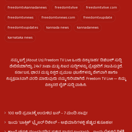
freedomtvkannadanews
freedomtvlive
freedomtvlive.com
freedomtvnews
freedomtvnews.com
freedomtvupdate
freedomtvupdates
kannada news
kannadanews
karnataka news
ನಮ್ಮ ಬಗ್ಗೆ (About Us) Freedom TV Live ಒಂದು ವಿಶ್ವಾಸಾರ್ಹ ಡಿಜಿಟಲ್ ಸುದ್ದಿ
ವೇದಿಕೆಯಾಗಿದ್ದು, 24x7 ತಾಜಾ ಮತ್ತು ನಿಖರ ಸುದ್ದಿಗಳನ್ನು ಪ್ರೇಕ್ಷಕರಿಗೆ ತಲುಪಿಸುತ್ತದೆ.
ಕರ್ನಾಟಕ, ಭಾರತ ಮತ್ತು ವಿಶ್ವದ ಪ್ರಮುಖ ಘಟನೆಗಳನ್ನು ವೇಗವಾಗಿ ಹಾಗೂ
ನಿಷ್ಪಕ್ಷಪಾತವಾಗಿ ವರದಿ ಮಾಡುವುದು ನಮ್ಮ ಗುರಿಯಾಗಿದೆ. Freedom TV Live — ನಿಮ್ಮ
ವಿಶ್ವಾಸದ ಲೈವ್ ಸುದ್ದಿ ವಾಹಿನಿ.
100 ಅಡಿ ಪ್ರಪಾತಕ್ಕೆ ಉರುಳಿದ ಬಸ್‌ – 7 ಮಂದಿ ಸಾವು!
ಇಂದು ʻಟಾಕ್ಸಿಕ್ʼ ಟ್ರೈಲರ್ ರಿಲೀಸ್‌ – ಅಭಿಮಾನಿಗಳಲ್ಲಿ ಹೆಚ್ಚಿದ ಕುತೂಹಲ!