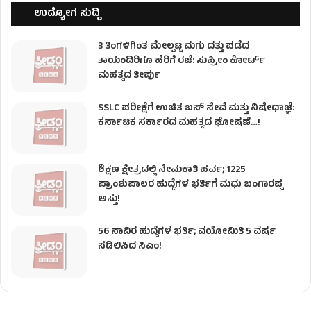
ಉದ್ಯೋಗ ಸುದ್ದಿ
3 ತಿಂಗಳಿಗಿಂತ ಮೇಲ್ಪಟ್ಟ ಮಗು ದತ್ತು ಪಡೆದ
ತಾಯಂದಿರಿಗೂ ಹೆರಿಗೆ ರಜೆ: ಸುಪ್ರೀಂ ಕೋರ್ಟ್
ಮಹತ್ವದ ತೀರ್ಪು
SSLC ಪರೀಕ್ಷೆಗೆ ಉಚಿತ ಬಸ್ ಸೇವೆ ಮತ್ತು ನಿಷೇಧಾಜ್ಞೆ:
ಕರ್ನಾಟಕ ಸರ್ಕಾರದ ಮಹತ್ವದ ಘೋಷಣೆ…!
ಶಿಕ್ಷಣ ಕ್ಷೇತ್ರದಲ್ಲಿ ನೇಮಕಾತಿ ಪರ್ವ; 1225
ಪ್ರಾಂಶುಪಾಲರ ಹುದ್ದೆಗಳ ಭರ್ತಿಗೆ ಮಧು ಬಂಗಾರಪ್ಪ
ಅಸ್ತು!
56 ಸಾವಿರ ಹುದ್ದೆಗಳ ಭರ್ತಿ; ವಯೋಮಿತಿ 5 ವರ್ಷ
ಸಡಿಲಿಸಿದ ಸಿಎಂ!