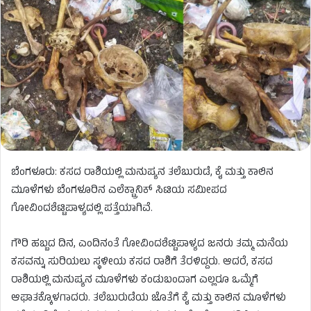
ಬೆಂಗಳೂರು: ಕಸದ ರಾಶಿಯಲ್ಲಿ ಮನುಷ್ಯನ ತಲೆಬುರುಡೆ, ಕೈ ಮತ್ತು ಕಾಲಿನ
ಮೂಳೆಗಳು ಬೆಂಗಳೂರಿನ ಎಲೆಕ್ಟ್ರಾನಿಕ್‌ ಸಿಟಿಯ ಸಮೀಪದ
ಗೋವಿಂದಶೆಟ್ಟಿಪಾಳ್ಯದಲ್ಲಿ ಪತ್ತೆಯಾಗಿವೆ.
ಗೌರಿ ಹಬ್ಬದ ದಿನ, ಎಂದಿನಂತೆ ಗೋವಿಂದಶೆಟ್ಟಿಪಾಳ್ಯದ ಜನರು ತಮ್ಮ ಮನೆಯ
ಕಸವನ್ನು ಸುರಿಯಲು ಸ್ಥಳೀಯ ಕಸದ ರಾಶಿಗೆ ತೆರಳಿದ್ದರು. ಆದರೆ, ಕಸದ
ರಾಶಿಯಲ್ಲಿ ಮನುಷ್ಯನ ಮೂಳೆಗಳು ಕಂಡುಬಂದಾಗ ಎಲ್ಲರೂ ಒಮ್ಮೆಗೆ
ಆಘಾತಕ್ಕೊಳಗಾದರು. ತಲೆಬುರುಡೆಯ ಜೊತೆಗೆ ಕೈ ಮತ್ತು ಕಾಲಿನ ಮೂಳೆಗಳು