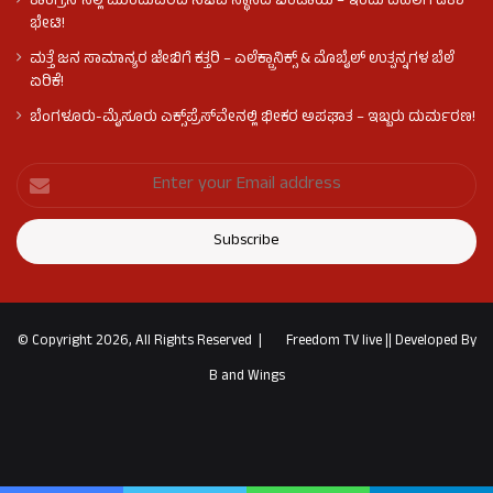
ಕಾಂಗ್ರೆಸ್​ನಲ್ಲಿ ಮುಂದುವರಿದ ಸಚಿವ ಸ್ಥಾನದ ಬಂಡಾಯ – ಇಂದು ದೆಹಲಿಗೆ ಡಿಕೆಶಿ
ಭೇಟಿ!
ಮತ್ತೆ ಜನ ಸಾಮಾನ್ಯರ ಜೇಬಿಗೆ ಕತ್ತರಿ – ಎಲೆಕ್ಟ್ರಾನಿಕ್ಸ್ & ಮೊಬೈಲ್ ಉತ್ಪನ್ನಗಳ ಬೆಲೆ
ಏರಿಕೆ!
ಬೆಂಗಳೂರು-ಮೈಸೂರು ಎಕ್ಸ್‌ಪ್ರೆಸ್‌ವೇನಲ್ಲಿ ಭೀಕರ ಅಪಘಾತ – ಇಬ್ಬರು ದುರ್ಮರಣ!
© Copyright 2026, All Rights Reserved |
Freedom TV live
||
Developed By
B and Wings