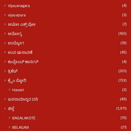
(4)
VIjayanagara
(3)
vijayapura
(7)
ಆಟೋ ಎಕ್ಸ್ ಪೋ
(165)
ಆರೋಗ್ಯ
(18)
ಉದ್ಯೋಗ
(45)
ಉಪ ಚುನಾವಣೆ
(4)
ಕಂಪ್ಲೇಂಟ್ ಕಾರ್ನರ್
(301)
ಕ್ರಿಕೆಟ್
(733)
ಕ್ರೈಂ ಸ್ಟೋರಿ
(2)
Haveri
(49)
ಜನಸಾಮಾನ್ಯರ ದನಿ
(1,971)
ಜಿಲ್ಲೆ
(15)
BAGALAKOTE
(21)
BELAGAVI