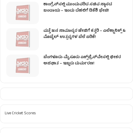
ಕಾಂಗ್ರೆಸ್​ನಲ್ಲಿ ಮುಂದುವರಿದ ಸಚಿವ ಸ್ಥಾನದ
ಬಂಡಾಯ – ಇಂದು ದೆಹಲಿಗೆ ಡಿಕೆಶಿ ಭೇಟಿ!
ಮತ್ತೆ ಜನ ಸಾಮಾನ್ಯರ ಜೇಬಿಗೆ ಕತ್ತರಿ – ಎಲೆಕ್ಟ್ರಾನಿಕ್ಸ್ &
ಮೊಬೈಲ್ ಉತ್ಪನ್ನಗಳ ಬೆಲೆ ಏರಿಕೆ!
ಬೆಂಗಳೂರು-ಮೈಸೂರು ಎಕ್ಸ್‌ಪ್ರೆಸ್‌ವೇನಲ್ಲಿ ಭೀಕರ
ಅಪಘಾತ – ಇಬ್ಬರು ದುರ್ಮರಣ!
Live Cricket Scores