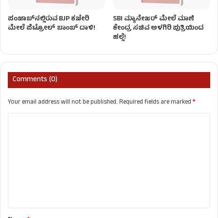
ಪಂಜಾಬ್‌ನಲ್ಲಿರುವ BJP ಕಚೇರಿ
SBI ಮ್ಯಾನೇಜರ್‌ ಮೇಲೆ ಮಾಜಿ
ಮೇಲೆ ಪೆಟ್ರೋಲ್ ಬಾಂಬ್ ದಾಳಿ!
ಕೇಂದ್ರ ಸಚಿವ ಅಳಗಿರಿ ಪುತ್ರಿಯಿಂದ
ಹಲ್ಲೆ!
Comments (0)
Your email address will not be published.
Required fields are marked
*
C
o
m
m
e
n
t