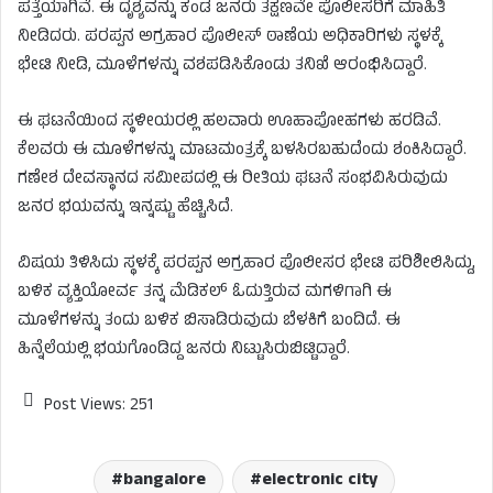
ಪತ್ತೆಯಾಗಿವೆ. ಈ ದೃಶ್ಯವನ್ನು ಕಂಡ ಜನರು ತಕ್ಷಣವೇ ಪೊಲೀಸರಿಗೆ ಮಾಹಿತಿ
ನೀಡಿದರು. ಪರಪ್ಪನ ಅಗ್ರಹಾರ ಪೊಲೀಸ್ ಠಾಣೆಯ ಅಧಿಕಾರಿಗಳು ಸ್ಥಳಕ್ಕೆ
ಭೇಟಿ ನೀಡಿ, ಮೂಳೆಗಳನ್ನು ವಶಪಡಿಸಿಕೊಂಡು ತನಿಖೆ ಆರಂಭಿಸಿದ್ದಾರೆ.
ಈ ಘಟನೆಯಿಂದ ಸ್ಥಳೀಯರಲ್ಲಿ ಹಲವಾರು ಊಹಾಪೋಹಗಳು ಹರಡಿವೆ.
ಕೆಲವರು ಈ ಮೂಳೆಗಳನ್ನು ಮಾಟಮಂತ್ರಕ್ಕೆ ಬಳಸಿರಬಹುದೆಂದು ಶಂಕಿಸಿದ್ದಾರೆ.
ಗಣೇಶ ದೇವಸ್ಥಾನದ ಸಮೀಪದಲ್ಲಿ ಈ ರೀತಿಯ ಘಟನೆ ಸಂಭವಿಸಿರುವುದು
ಜನರ ಭಯವನ್ನು ಇನ್ನಷ್ಟು ಹೆಚ್ಚಿಸಿದೆ.
ವಿಷಯ ತಿಳಿಸಿದು ಸ್ಥಳಕ್ಕೆ ಪರಪ್ಪನ ಅಗ್ರಹಾರ ಪೊಲೀಸರ ಭೇಟಿ ಪರಿಶೀಲಿಸಿದ್ದು,
ಬಳಿಕ ವ್ಯಕ್ತಿಯೋರ್ವ ತನ್ನ ಮೆಡಿಕಲ್ ಓದುತ್ತಿರುವ ಮಗಳಿಗಾಗಿ ಈ
ಮೂಳೆಗಳನ್ನು ತಂದು ಬಳಿಕ ಬಿಸಾಡಿರುವುದು ಬೆಳಕಿಗೆ ಬಂದಿದೆ. ಈ
ಹಿನ್ನೆಲೆಯಲ್ಲಿ ಭಯಗೊಂಡಿದ್ದ ಜನರು ನಿಟ್ಟುಸಿರುಬಿಟ್ಟಿದ್ದಾರೆ.
Post Views:
251
bangalore
electronic city