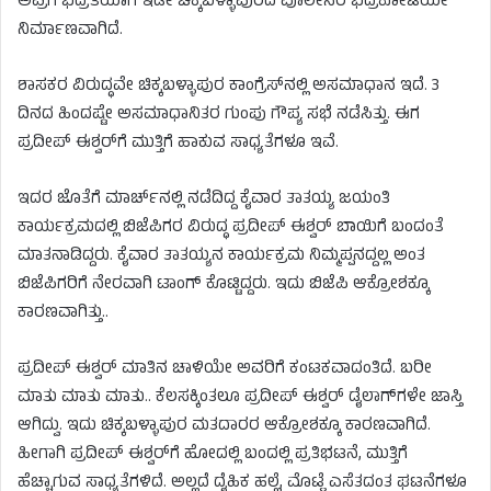
ಅವ್ರಿಗೆ ಭದ್ರತೆಯಾಗಿ ಇಡೀ ಚಿಕ್ಕಬಳ್ಳಾಪುರದ ಪೊಲೀಸರ ಭದ್ರಕೋಟೆಯೇ
ನಿರ್ಮಾಣವಾಗಿದೆ.
ಶಾಸಕರ ವಿರುದ್ಧವೇ ಚಿಕ್ಕಬಳ್ಳಾಪುರ ಕಾಂಗ್ರೆಸ್​​ನಲ್ಲಿ ಅಸಮಾಧಾನ ಇದೆ. 3
ದಿನದ ಹಿಂದಷ್ಟೇ ಅಸಮಾಧಾನಿತರ ಗುಂಪು ಗೌಪ್ಯ ಸಭೆ ನಡೆಸಿತ್ತು. ಈಗ
ಪ್ರದೀಪ್ ಈಶ್ವರ್​ಗೆ ಮುತ್ತಿಗೆ ಹಾಕುವ ಸಾಧ್ಯತೆಗಳೂ ಇವೆ.
ಇದರ ಜೊತೆಗೆ ಮಾರ್ಚ್​​ನಲ್ಲಿ ನಡೆದಿದ್ದ ಕೈವಾರ ತಾತಯ್ಯ ಜಯಂತಿ
ಕಾರ್ಯಕ್ರಮದಲ್ಲಿ ಬಿಜೆಪಿಗರ ವಿರುದ್ಧ ಪ್ರದೀಪ್ ಈಶ್ವರ್ ಬಾಯಿಗೆ ಬಂದಂತೆ
ಮಾತನಾಡಿದ್ದರು. ಕೈವಾರ ತಾತಯ್ಯನ ಕಾರ್ಯಕ್ರಮ ನಿಮ್ಮಪ್ಪನದ್ದಲ್ಲ ಅಂತ
ಬಿಜೆಪಿಗರಿಗೆ ನೇರವಾಗಿ ಟಾಂಗ್ ಕೊಟ್ಟಿದ್ದರು. ಇದು ಬಿಜೆಪಿ ಆಕ್ರೋಶಕ್ಕೂ
ಕಾರಣವಾಗಿತ್ತು..
ಪ್ರದೀಪ್ ಈಶ್ವರ್ ಮಾತಿನ ಚಾಳಿಯೇ ಅವರಿಗೆ ಕಂಟಕವಾದಂತಿದೆ. ಬರೀ
ಮಾತು ಮಾತು ಮಾತು.. ಕೆಲಸಕ್ಕಿಂತಲೂ ಪ್ರದೀಪ್ ಈಶ್ವರ್ ಡೈಲಾಗ್​​ಗಳೇ ಜಾಸ್ತಿ
ಆಗಿದ್ವು. ಇದು ಚಿಕ್ಕಬಳ್ಳಾಪುರ ಮತದಾರರ ಆಕ್ರೋಶಕ್ಕೂ ಕಾರಣವಾಗಿದೆ.
ಹೀಗಾಗಿ ಪ್ರದೀಪ್ ಈಶ್ವರ್​​ಗೆ ಹೋದಲ್ಲಿ ಬಂದಲ್ಲಿ ಪ್ರತಿಭಟನೆ, ಮುತ್ತಿಗೆ
ಹೆಚ್ಚಾಗುವ ಸಾಧ್ಯತೆಗಳಿದೆ. ಅಲ್ಲದೆ ದೈಹಿಕ ಹಲ್ಲೆ, ಮೊಟ್ಟೆ ಎಸೆತದಂತ ಘಟನೆಗಳೂ