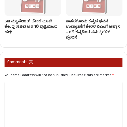
SBI ಮ್ಯಾನೇಜರ್‌ ಮೇಲೆ ಮಾಜಿ
ಕಾಸರಗೋಡು ಕನ್ನಡ ಭವನ
ಕೇಂದ್ರ ಸಚಿವ ಅಳಗಿರಿ ಪುತ್ರಿಯಿಂದ
ಉದ್ಘಾಟನೆಗೆ ಕೇರಳ ಸಿಎಂಗೆ ಆಹ್ವಾನ
ಹಲ್ಲೆ!
– ಗಡಿ ಕನ್ನಡಿಗರ ಸಮಸ್ಯೆಗಳಿಗೆ
ಸ್ಪಂದನೆ!
Comments (0)
Your email address will not be published.
Required fields are marked
*
C
o
m
m
e