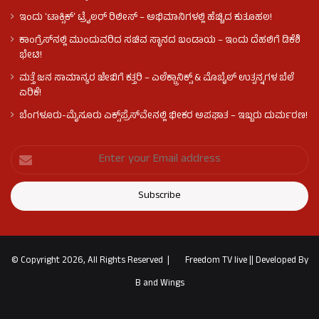
ಇಂದು ʻಟಾಕ್ಸಿಕ್ʼ ಟ್ರೈಲರ್ ರಿಲೀಸ್‌ – ಅಭಿಮಾನಿಗಳಲ್ಲಿ ಹೆಚ್ಚಿದ ಕುತೂಹಲ!
ಕಾಂಗ್ರೆಸ್​ನಲ್ಲಿ ಮುಂದುವರಿದ ಸಚಿವ ಸ್ಥಾನದ ಬಂಡಾಯ – ಇಂದು ದೆಹಲಿಗೆ ಡಿಕೆಶಿ
ಭೇಟಿ!
ಮತ್ತೆ ಜನ ಸಾಮಾನ್ಯರ ಜೇಬಿಗೆ ಕತ್ತರಿ – ಎಲೆಕ್ಟ್ರಾನಿಕ್ಸ್ & ಮೊಬೈಲ್ ಉತ್ಪನ್ನಗಳ ಬೆಲೆ
ಏರಿಕೆ!
ಬೆಂಗಳೂರು-ಮೈಸೂರು ಎಕ್ಸ್‌ಪ್ರೆಸ್‌ವೇನಲ್ಲಿ ಭೀಕರ ಅಪಘಾತ – ಇಬ್ಬರು ದುರ್ಮರಣ!
© Copyright 2026, All Rights Reserved |
Freedom TV live
||
Developed By
B and Wings