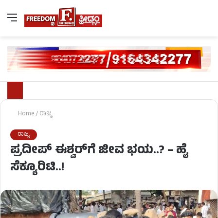
Home
/
ರಾಜ್ಯ
ರಾಜ್ಯ
ಪ್ರದೀಪ್ ಈಶ್ವರ್​ಗೆ ಜೀವ ಭಯ..? – ಹೈ
ಸೆಕ್ಯೂರಿಟಿ..!