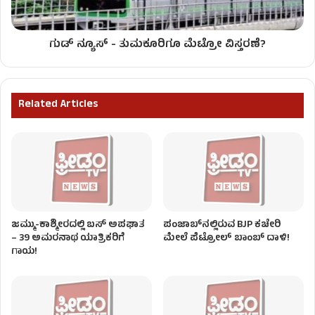
ಗುಡ್ ನ್ಯೂಸ್ - ತುಮಕೂರಿಗೂ ಮೆಟ್ರೋ ವಿಸ್ತರಣೆ?
Related Articles
ಜಮ್ಮು-ಕಾಶ್ಮೀರದಲ್ಲಿ ಬಸ್ ಅಪಘಾತ
ಪಂಜಾಬ್‌ನಲ್ಲಿರುವ BJP ಕಚೇರಿ
– 39 ಅಮರನಾಥ ಯಾತ್ರಿಕರಿಗೆ
ಮೇಲೆ ಪೆಟ್ರೋಲ್ ಬಾಂಬ್ ದಾಳಿ!
ಗಾಯ!