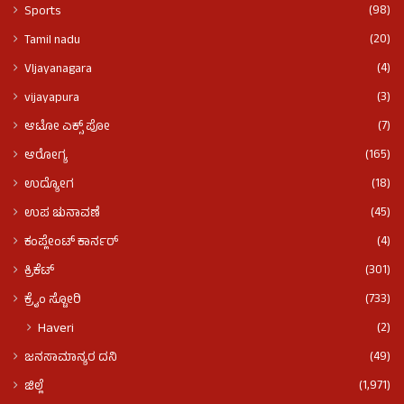
(98)
Sports
(20)
Tamil nadu
(4)
VIjayanagara
(3)
vijayapura
(7)
ಆಟೋ ಎಕ್ಸ್ ಪೋ
(165)
ಆರೋಗ್ಯ
(18)
ಉದ್ಯೋಗ
(45)
ಉಪ ಚುನಾವಣೆ
(4)
ಕಂಪ್ಲೇಂಟ್ ಕಾರ್ನರ್
(301)
ಕ್ರಿಕೆಟ್
(733)
ಕ್ರೈಂ ಸ್ಟೋರಿ
(2)
Haveri
(49)
ಜನಸಾಮಾನ್ಯರ ದನಿ
(1,971)
ಜಿಲ್ಲೆ