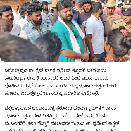
ಚಿಕ್ಕಬಳ್ಳಾಪುರ ಕಾಂಗ್ರೆಸ್ ಶಾಸಕ ಪ್ರದೀಪ್ ಈಶ್ವರ್​ಗೆ ಜೀವ ಭಯ
ಕಾಡುತ್ತಿದ್ಯಾ..? ಈ ಪ್ರಶ್ನೆ ಯಾಕೆಂದರೆ ಅವರ ಹಿಂದೆ ಇರುವ ನೂರಾರು
ಪೊಲೀಸರ ಭದ್ರತೆಯೇ ಕಾರಣ.. ಮಾತಿನ ಮಲ್ಲ ಪ್ರದೀಪ್ ಈಶ್ವರ್​​ಗೆ ಈಗ
ಹೋದಲ್ಲಿ ಬಂದಲ್ಲೆಲ್ಲಾ ಪೊಲೀಸರು ಹೈ ಸೆಕ್ಯೂರಿಟಿ ಕೊಡ್ತಿದ್ದಾರೆ.
ಚಿಕ್ಕಬಳ್ಳಾಪುರದ ಜರಬಂಡಹಳ್ಳಿ ಸೇರಿದಂತೆ ಹಲವು ಗ್ರಾಮಗಳಿಗೆ ಶಾಸಕ
ಪ್ರದೀಪ್ ಈಶ್ವರ್ ಭೇಟಿ ನೀಡಿದ್ದರು. ಆದ್ರೆ ಈ ವೇಳೆ ಅವರ ಹಿಂದೆ
ಬೆಂಬಲಿಗರಿಗಿಂತಲೂ ಹೆಚ್ಚಾಗಿ ಪೊಲೀಸರೇ ಕಂಡುಬಂತು. ಪ್ರದೀಪ್ ಈಶ್ವರ್