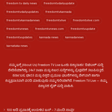
freedom tv daily news
freedomtvdailyupdate
freedomtvdailyupdates
freedomtvkannada
freedomtvkannadanews
freedomtvlive
freedomtvlive.com
freedomtvnews
freedomtvnews.com
freedomtvupdate
freedomtvupdates
kannada news
kannadanews
karnataka news
ನಮ್ಮ ಬಗ್ಗೆ (About Us) Freedom TV Live ಒಂದು ವಿಶ್ವಾಸಾರ್ಹ ಡಿಜಿಟಲ್ ಸುದ್ದಿ
ವೇದಿಕೆಯಾಗಿದ್ದು, 24x7 ತಾಜಾ ಮತ್ತು ನಿಖರ ಸುದ್ದಿಗಳನ್ನು ಪ್ರೇಕ್ಷಕರಿಗೆ ತಲುಪಿಸುತ್ತದೆ.
ಕರ್ನಾಟಕ, ಭಾರತ ಮತ್ತು ವಿಶ್ವದ ಪ್ರಮುಖ ಘಟನೆಗಳನ್ನು ವೇಗವಾಗಿ ಹಾಗೂ
ನಿಷ್ಪಕ್ಷಪಾತವಾಗಿ ವರದಿ ಮಾಡುವುದು ನಮ್ಮ ಗುರಿಯಾಗಿದೆ. Freedom TV Live — ನಿಮ್ಮ
ವಿಶ್ವಾಸದ ಲೈವ್ ಸುದ್ದಿ ವಾಹಿನಿ.
100 ಅಡಿ ಪ್ರಪಾತಕ್ಕೆ ಉರುಳಿದ ಬಸ್‌ – 7 ಮಂದಿ ಸಾವು!