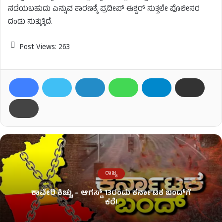
ನಡೆಯಬಹುದು ಎನ್ನುವ ಕಾರಣಕ್ಕೆ ಪ್ರದೀಪ್ ಈಶ್ವರ್ ಸುತ್ತಲೇ ಪೊಲೀಸರ
ದಂಡು ಸುತ್ತುತ್ತಿದೆ.
Post Views:
263
ರಾಜ್ಯ
ಕಾವೇರಿ ಕಿಚ್ಚು – ಆಗಸ್ಟ್​ 13ರಂದು ಕರ್ನಾಟಕ ಬಂದ್​ಗೆ
ಕರೆ!