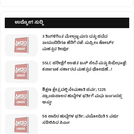
ಉದ್ಯೋಗ ಸುದ್ದಿ
3 ತಿಂಗಳಿಗಿಂತ ಮೇಲ್ಪಟ್ಟ ಮಗು ದತ್ತು ಪಡೆದ
ತಾಯಂದಿರಿಗೂ ಹೆರಿಗೆ ರಜೆ: ಸುಪ್ರೀಂ ಕೋರ್ಟ್
ಮಹತ್ವದ ತೀರ್ಪು
SSLC ಪರೀಕ್ಷೆಗೆ ಉಚಿತ ಬಸ್ ಸೇವೆ ಮತ್ತು ನಿಷೇಧಾಜ್ಞೆ:
ಕರ್ನಾಟಕ ಸರ್ಕಾರದ ಮಹತ್ವದ ಘೋಷಣೆ…!
ಶಿಕ್ಷಣ ಕ್ಷೇತ್ರದಲ್ಲಿ ನೇಮಕಾತಿ ಪರ್ವ; 1225
ಪ್ರಾಂಶುಪಾಲರ ಹುದ್ದೆಗಳ ಭರ್ತಿಗೆ ಮಧು ಬಂಗಾರಪ್ಪ
ಅಸ್ತು!
56 ಸಾವಿರ ಹುದ್ದೆಗಳ ಭರ್ತಿ; ವಯೋಮಿತಿ 5 ವರ್ಷ
ಸಡಿಲಿಸಿದ ಸಿಎಂ!