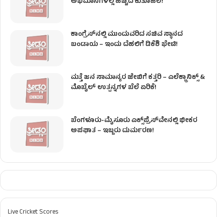
ಅಭಿಮಾನಿಗಳಲ್ಲಿ ಹೆಚ್ಚಿದ ಕುತೂಹಲ!
ಕಾಂಗ್ರೆಸ್​ನಲ್ಲಿ ಮುಂದುವರಿದ ಸಚಿವ ಸ್ಥಾನದ
ಬಂಡಾಯ – ಇಂದು ದೆಹಲಿಗೆ ಡಿಕೆಶಿ ಭೇಟಿ!
ಮತ್ತೆ ಜನ ಸಾಮಾನ್ಯರ ಜೇಬಿಗೆ ಕತ್ತರಿ – ಎಲೆಕ್ಟ್ರಾನಿಕ್ಸ್ &
ಮೊಬೈಲ್ ಉತ್ಪನ್ನಗಳ ಬೆಲೆ ಏರಿಕೆ!
ಬೆಂಗಳೂರು-ಮೈಸೂರು ಎಕ್ಸ್‌ಪ್ರೆಸ್‌ವೇನಲ್ಲಿ ಭೀಕರ
ಅಪಘಾತ – ಇಬ್ಬರು ದುರ್ಮರಣ!
Live Cricket Scores