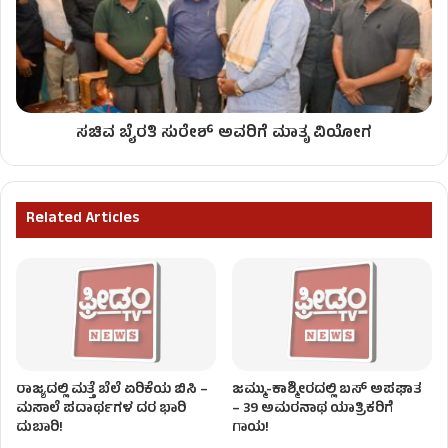
ಸಚಿವ ಬೈರತಿ ಸುರೇಶ್ ಅವರಿಗೆ ಮಾತೃ ವಿಯೋಗ
Related Articles
ರಾಜ್ಯದಲ್ಲಿ ಮತ್ತೆ ಬೆಲೆ ಏರಿಕೆಯ ಬಿಸಿ –
ಜಮ್ಮು-ಕಾಶ್ಮೀರದಲ್ಲಿ ಬಸ್ ಅಪಘಾತ
ಮಸಾಲೆ ಪದಾರ್ಥಗಳ ದರ ಭಾರಿ
– 39 ಅಮರನಾಥ ಯಾತ್ರಿಕರಿಗೆ
ದುಬಾರಿ!
ಗಾಯ!