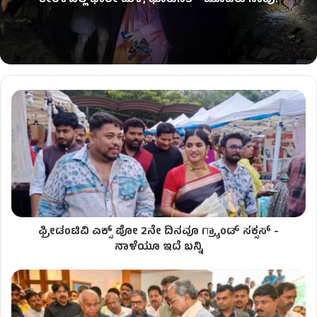
ಕೇರಳದಲ್ಲಿ ಭಾರೀ ಮಳೆ, ಭೂಕುಸಿತ – ಮೂವರು ಸಾವು!
ಫ್ರೀಡಂಟಿವಿ ಎಕ್ಸ್ ಪೋ 2ನೇ ದಿನವೂ ಗ್ರ್ಯಾಂಡ್ ಸಕ್ಸಸ್ -
ನಾಳೆಯೂ ಇದೆ ಬನ್ನಿ