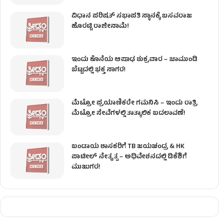
ವಿಧಾನ ಪರಿಷತ್ ಸಭಾಪತಿ ಸ್ಥಾನಕ್ಕೆ ಬಸವರಾಜ
ಹೊರಟ್ಟಿ ರಾಜೀನಾಮೆ!
ಇಂದು ಕೊನೆಯ ಆಷಾಢ ಶುಕ್ರವಾರ – ಚಾಮುಂಡಿ
ಬೆಟ್ಟದಲ್ಲಿ ಭಕ್ತ ಸಾಗರ!
ಮೆಟ್ರೋ ಪ್ರಯಾಣಿಕರೇ ಗಮನಿಸಿ – ಇಂದು ರಾತ್ರಿ
ಮೆಟ್ರೋ ಸೇವೆಗಳಲ್ಲಿ ತಾತ್ಕಾಲಿಕ ಬದಲಾವಣೆ!
ಬಂಡಾಯ ಶಾಸಕರಿಗೆ TB ಜಯಚಂದ್ರ & HK
ಪಾಟೀಲ್ ನೇತೃತ್ವ – ಅಧಿವೇಶನದಲ್ಲಿ ಡಿಕೆಶಿಗೆ
ಮುಜುಗರ!