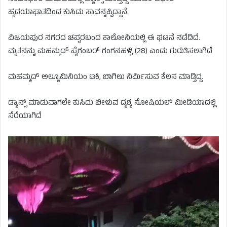
ಹೃದಯಾಘಾತದಿಂದ ಕುಸಿದು ಸಾವನ್ನಪ್ಪಿದ್ದಾನೆ.
ವಿಜಯಪುರ ನಗರದ ಚಪ್ಪರಬಂದ ಕಾಲೋನಿಯಲ್ಲಿ ಈ ಘಟನೆ ನಡೆದಿದೆ.
ಮೃತನನ್ನು ಮಹಮ್ಮದ್ ಪೈಗಂಬರ್ ಗಂಗನಹಳ್ಳಿ (28) ಎಂದು ಗುರುತಿಸಲಾಗಿದೆ
ಮಹಮ್ಮದ್ ಅಲ್ಯೂಮಿನಿಯಂ ಟಕಿ, ಬಾಗಿಲು ನಿರ್ಮಿಸುವ ಕೆಲಸ ಮಾಡ್ತಿದ್ದ.
ಡ್ಯಾನ್ಸ್ ಮಾಡುವಾಗಲೇ ಕುಸಿದು ಬೀಳುವ ದೃಶ್ಯ ಸೋಷಿಯಲ್ ಮೀಡಿಯಾದಲ್ಲಿ
ಸೆರೆಯಾಗಿದೆ