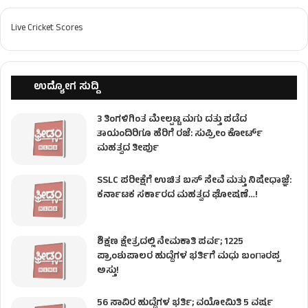
Live Cricket Scores
ಉದ್ಯೋಗ ಸುದ್ದಿ
3 ತಿಂಗಳಿಗಿಂತ ಮೇಲ್ಪಟ್ಟ ಮಗು ದತ್ತು ಪಡೆದ
ತಾಯಂದಿರಿಗೂ ಹೆರಿಗೆ ರಜೆ: ಸುಪ್ರೀಂ ಕೋರ್ಟ್
ಮಹತ್ವದ ತೀರ್ಪು
SSLC ಪರೀಕ್ಷೆಗೆ ಉಚಿತ ಬಸ್ ಸೇವೆ ಮತ್ತು ನಿಷೇಧಾಜ್ಞೆ:
ಕರ್ನಾಟಕ ಸರ್ಕಾರದ ಮಹತ್ವದ ಘೋಷಣೆ…!
ಶಿಕ್ಷಣ ಕ್ಷೇತ್ರದಲ್ಲಿ ನೇಮಕಾತಿ ಪರ್ವ; 1225
ಪ್ರಾಂಶುಪಾಲರ ಹುದ್ದೆಗಳ ಭರ್ತಿಗೆ ಮಧು ಬಂಗಾರಪ್ಪ
ಅಸ್ತು!
56 ಸಾವಿರ ಹುದ್ದೆಗಳ ಭರ್ತಿ; ವಯೋಮಿತಿ 5 ವರ್ಷ