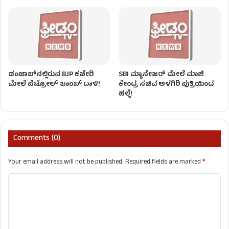
ಪಂಜಾಬ್‌ನಲ್ಲಿರುವ BJP ಕಚೇರಿ
SBI ಮ್ಯಾನೇಜರ್‌ ಮೇಲೆ ಮಾಜಿ
ಮೇಲೆ ಪೆಟ್ರೋಲ್ ಬಾಂಬ್ ದಾಳಿ!
ಕೇಂದ್ರ ಸಚಿವ ಅಳಗಿರಿ ಪುತ್ರಿಯಿಂದ
ಹಲ್ಲೆ!
Comments (0)
Your email address will not be published.
Required fields are marked
*
C
o
m
m