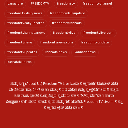
bangalore
FREEDOMTV
freedom tv
freedomtvchannel
freedom tv daily news
freedomtvdailyupdate
freedomtvdailyupdates
freedomtvkannada
freedomtvkannadanews
freedomtvlive
freedomtvlive.com
freedomtvnews
freedomtvnews.com
freedomtvupdate
freedomtvupdates
kannada news
kannadanews
karnataka news
ನಮ್ಮ ಬಗ್ಗೆ (About Us) Freedom TV Live ಒಂದು ವಿಶ್ವಾಸಾರ್ಹ ಡಿಜಿಟಲ್ ಸುದ್ದಿ
ವೇದಿಕೆಯಾಗಿದ್ದು, 24x7 ತಾಜಾ ಮತ್ತು ನಿಖರ ಸುದ್ದಿಗಳನ್ನು ಪ್ರೇಕ್ಷಕರಿಗೆ ತಲುಪಿಸುತ್ತದೆ.
ಕರ್ನಾಟಕ, ಭಾರತ ಮತ್ತು ವಿಶ್ವದ ಪ್ರಮುಖ ಘಟನೆಗಳನ್ನು ವೇಗವಾಗಿ ಹಾಗೂ
ನಿಷ್ಪಕ್ಷಪಾತವಾಗಿ ವರದಿ ಮಾಡುವುದು ನಮ್ಮ ಗುರಿಯಾಗಿದೆ. Freedom TV Live — ನಿಮ್ಮ
ವಿಶ್ವಾಸದ ಲೈವ್ ಸುದ್ದಿ ವಾಹಿನಿ.