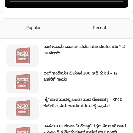
Popular
Recent
ರಾಜೀನಾಮೆ ವಾಪಸ್ ಪಡೆದ ಯಶವಂತರಾಯಗೌಡ
ಪಾಟೀಲ್‌!
ಏರ್ ಇಂಡಿಯಾ ವಿಮಾನ 300 ಅಡಿ ಕುಸಿತ – 12
ಜನರಿಗೆ ಗಾಯ!
ʻಕೈʼ​ ಪಾಳಯದಲ್ಲಿ ಬಂಡಾಯದ ರೋಷಾಗ್ನಿ – KPCC
ಕಚೇರಿ ಎದುರು ಕಾರ್ಯಕರ್ತರ ಹೈಡ್ರಾಮಾ!
ಶಾಸಕರು ರಾಜೀನಾಮೆ ಕೊಟ್ಟರೆ ತಕ್ಷಣವೇ ಅಂಗೀಕಾರ
– ಸಿಎಂ ಡಿ.ಕೆ.ಶಿವಕುಮಾರ್ ಖಡಕ್ ವಾರ್ನಿಂಗ್!