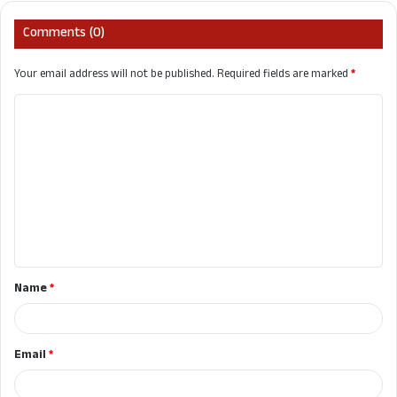
Comments (0)
Your email address will not be published.
Required fields are marked
*
C
o
m
m
e
n
t
Name
*
*
Email
*