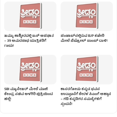
ಜಮ್ಮು-ಕಾಶ್ಮೀರದಲ್ಲಿ ಬಸ್ ಅಪಘಾತ
ಪಂಜಾಬ್‌ನಲ್ಲಿರುವ BJP ಕಚೇರಿ
– 39 ಅಮರನಾಥ ಯಾತ್ರಿಕರಿಗೆ
ಮೇಲೆ ಪೆಟ್ರೋಲ್ ಬಾಂಬ್ ದಾಳಿ!
ಗಾಯ!
SBI ಮ್ಯಾನೇಜರ್‌ ಮೇಲೆ ಮಾಜಿ
ಕಾಸರಗೋಡು ಕನ್ನಡ ಭವನ
ಕೇಂದ್ರ ಸಚಿವ ಅಳಗಿರಿ ಪುತ್ರಿಯಿಂದ
ಉದ್ಘಾಟನೆಗೆ ಕೇರಳ ಸಿಎಂಗೆ ಆಹ್ವಾನ
ಹಲ್ಲೆ!
– ಗಡಿ ಕನ್ನಡಿಗರ ಸಮಸ್ಯೆಗಳಿಗೆ
ಸ್ಪಂದನೆ!