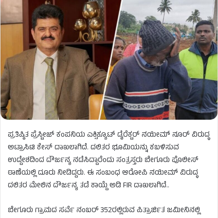
ಪ್ರತಿಷ್ಠಿತ ಪ್ರೆಸ್ಟೀಜ್ ಕಂಪನಿಯ ಎಕ್ಸಿಕ್ಯೂಟ್ ಡೈರೆಕ್ಟರ್ ನಯೀಮ್ ನೂರ್ ವಿರುದ್ಧ
ಅಟ್ರಾಸಿಟಿ ಕೇಸ್ ದಾಖಲಾಗಿದೆ. ದಲಿತರ ಭೂಮಿಯನ್ನು ಕಬಳಿಸುವ
ಉದ್ದೇಶದಿಂದ ದೌರ್ಜನ್ಯ ನಡೆಸಿದ್ದಾರೆಂದು ಸಂತ್ರಸ್ತರು ಬೇಗೂರು ಪೊಲೀಸ್
ಠಾಣೆಯಲ್ಲಿ ದೂರು ನೀಡಿದ್ದರು. ಈ ಸಂಬಂಧ ಆರೋಪಿ ನಯೀಮ್ ವಿರುದ್ಧ
ದಲಿತರ ಮೇಲಿನ ದೌರ್ಜನ್ಯ ತಡೆ ಕಾಯ್ದೆ ಅಡಿ FIR ದಾಖಲಾಗಿದೆ..
ಬೇಗೂರು ಗ್ರಾಮದ ಸರ್ವೆ ನಂಬರ್ 352ರಲ್ಲಿರುವ ಪಿತ್ರಾರ್ಜಿತ ಜಮೀನಿನಲ್ಲಿ