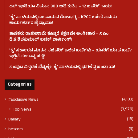
ಏರ್ ಇಂಡಿಯಾ ವಿಮಾನ 300 ಅಡಿ ಕುಸಿತ – 12 ಜನರಿಗೆ ಗಾಯ!
ʻಕೈʼ​ ಪಾಳಯದಲ್ಲಿ ಬಂಡಾಯದ ರೋಷಾಗ್ನಿ – KPCC ಕಚೇರಿ ಎದುರು
ಕಾರ್ಯಕರ್ತರ ಹೈಡ್ರಾಮಾ!
ಶಾಸಕರು ರಾಜೀನಾಮೆ ಕೊಟ್ಟರೆ ತಕ್ಷಣವೇ ಅಂಗೀಕಾರ – ಸಿಎಂ
ಡಿ.ಕೆ.ಶಿವಕುಮಾರ್ ಖಡಕ್ ವಾರ್ನಿಂಗ್!
ʻಕೈʼ ಸರ್ಕಾರದ ನೂತನ ಸಚಿವರಿಗೆ ಒಲಿದ ಖಾತೆಗಳು – ಯಾರಿಗೆ ಯಾವ ಖಾತೆ?
ಇಲ್ಲಿದೆ ಸಂಭಾವ್ಯ ಪಟ್ಟಿ!
ಸಂಪುಟ ವಿಸ್ತರಣೆ ಬೆನ್ನಲ್ಲೇ ʻಕೈʼ ಪಾಳಯದಲ್ಲಿ ಭುಗಿಲೆದ್ದ ಬಂಡಾಯ!
Categories
(4,103)
#Exclusive News
(3,976)
Top News
(18)
Ballary
(3)
bescom