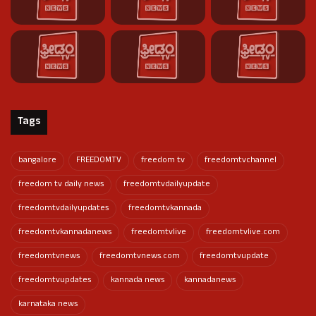
Tags
bangalore
FREEDOMTV
freedom tv
freedomtvchannel
freedom tv daily news
freedomtvdailyupdate
freedomtvdailyupdates
freedomtvkannada
freedomtvkannadanews
freedomtvlive
freedomtvlive.com
freedomtvnews
freedomtvnews.com
freedomtvupdate
freedomtvupdates
kannada news
kannadanews
karnataka news