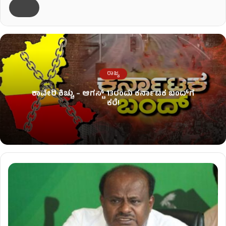
ರಾಜ್ಯ
ಕಾವೇರಿ ಕಿಚ್ಚು – ಆಗಸ್ಟ್​ 13ರಂದು ಕರ್ನಾಟಕ ಬಂದ್​ಗೆ
ಕರೆ!