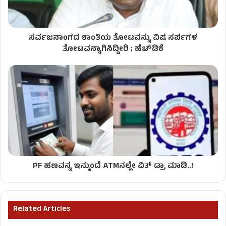
ಸರ್ವಜನಾಂಗದ ಶಾಂತಿಯ ತೋಟವನ್ನು ವಿಷ ಸರ್ಪಗಳ
ತೋಟವನ್ನಾಗಿಸಿದ್ದೀರಿ ; ಹೆಚ್​ಡಿಕೆ
PF ಹಣವನ್ನ ಇನ್ಮುಂದೆ ATMನಲ್ಲೇ ವಿತ್​​ ಡ್ರಾ ಮಾಡಿ..!
Related Articles