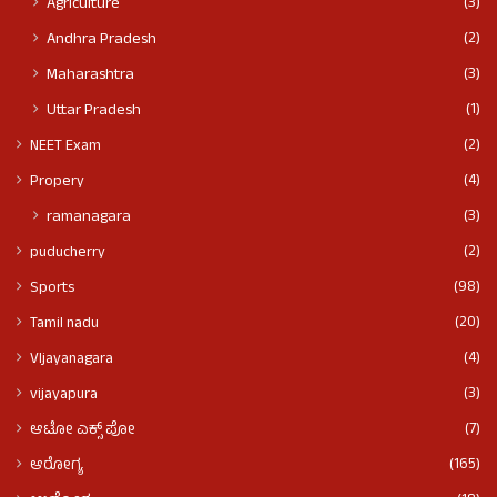
(3)
Agriculture
(2)
Andhra Pradesh
(3)
Maharashtra
(1)
Uttar Pradesh
(2)
NEET Exam
(4)
Propery
(3)
ramanagara
(2)
puducherry
(98)
Sports
(20)
Tamil nadu
(4)
VIjayanagara
(3)
vijayapura
(7)
ಆಟೋ ಎಕ್ಸ್ ಪೋ
(165)
ಆರೋಗ್ಯ