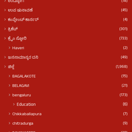
(18)
ಉದ್ಯೋಗ
(45)
ಉಪ ಚುನಾವಣೆ
(4)
ಕಂಪ್ಲೇಂಟ್ ಕಾರ್ನರ್
(301)
ಕ್ರಿಕೆಟ್
(733)
ಕ್ರೈಂ ಸ್ಟೋರಿ
(2)
Haveri
(49)
ಜನಸಾಮಾನ್ಯರ ದನಿ
(1,968)
ಜಿಲ್ಲೆ
(15)
BAGALAKOTE
(21)
BELAGAVI
(173)
bengaluru
(6)
Education
(7)
Chikkaballapura
(9)
chitradurga