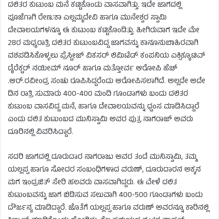
ದಲಿತರ ಕುಟುಂಬ ಮನೆ ಕಟ್ಟಿಕೊಂಡು ವಾಸವಾಗಿತ್ತು. ಇದೇ ಜಾಗದಲ್ಲಿ
ಪೂಜೆಗಾಗಿ ರೇಣುಕಾ ಎಲ್ಲಮ್ಮದೇವಿ ಹಾಗೂ ಮುನೇಶ್ವರ ಸ್ವಾಮಿ
ದೇವಾಲಯಗಳನ್ನೂ ಈ ಕುಟುಂಬ ಕಟ್ಟಿಕೊಂಡಿತ್ತು. ಹೀಗಿರುವಾಗ ಇದೇ ಮೇ
28ರ ಮಧ್ಯರಾತ್ರಿ ದಲಿತರ ಕುಟುಂಬವಿದ್ದ ಜಾಗವನ್ನು ಕಾನೂನುಬಾಹಿರವಾಗಿ
ವಶಪಡಿಸಿಕೊಳ್ಳಲು ಪ್ರೆಸ್ಟೀಜ್ ವಿಕಸರ್ ಲಿಮಿಟೆಡ್​​ ಕಂಪನಿಯ ಎಕ್ಸಿಕ್ಯೂಟಿವ್
ಡೈರೆಕ್ಟರ್ ನಯೀಮ್ ನೂರ್ ಹಾಗೂ ಮತ್ತೋರ್ವ ಆರೋಪಿ ಹೆಚ್​
.ಆರ್.ರವೀಂದ್ರ ಸಂಚು ರೂಪಿಸಿದ್ದರೆಂದು ಆರೋಪಿಸಲಾಗಿದೆ. ಅಲ್ಲದೇ ಅದೇ
ದಿನ ರಾತ್ರಿ ಸುಮಾರು 400-400 ಮಂದಿ ಗೂಂಡಾಗಳು ಬಂದು ದಲಿತರ
ಕುಟುಂಬ ವಾಸವಿದ್ದ ಮನೆ, ಹಾಗೂ ದೇವಾಲಯವನ್ನು ಧ್ವಂಸ ಮಾಡಿಸಿದ್ದಾರೆ
ಎಂದು ದಲಿತ ಕುಟುಂಬದ ಮುನಿಸ್ವಾಮಿ ಅವರ ಪುತ್ರ ನಾಗರಾಜ್ ಅವರು
ದೂರಿನಲ್ಲಿ ವಿವರಿಸಿದ್ದಾರೆ.
ಸದರಿ ಜಾಗದಲ್ಲಿ ದೂರುದಾರ ನಾಗರಾಜು ಅವರ ತಂದೆ ಮುನಿಸ್ವಾಮಿ, ತಮ್ಮ
ಯಲ್ಲಪ್ಪ ಹಾಗೂ ಸೋದರ ಸಂಬಂಧಿಗಳಾದ ವರುಣ್, ದೂರುದಾರನ ಅಕ್ಕನ
ಮಗ ಇಂದ್ರಜಿತ್ ಸೇರಿ ಹಲವರು ವಾಸವಾಗಿದ್ದರು. ಈ ವೇಳೆ ದಲಿತ
ಕುಟುಂಬವನ್ನು ಜಾಗ ಬಿಡಿಸುವ ಸಲುವಾಗಿ 400-500 ಗೂಂಡಾಗಳು ಬಂದು
ದೌರ್ಜನ್ಯ ಮಾಡಿದ್ದಾರೆ. ಜೊತೆಗೆ ಯಲ್ಲಪ್ಪ ಹಾಗೂ ವರುಣ್ ಅವರನ್ನೂ ಕಾರಿನಲ್ಲಿ