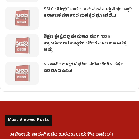
SSLC ಪರೀಕ್ಷೆಗೆ ಉಚಿತ ಬಸ್ ಸೇವೆ ಮತ್ತು ನಿಷೇಧಾಜ್ಞೆ:
ಕರ್ನಾಟಕ ಸರ್ಕಾರದ ಮಹತ್ವದ ಘೋಷಣೆ…!
ಶಿಕ್ಷಣ ಕ್ಷೇತ್ರದಲ್ಲಿ ನೇಮಕಾತಿ ಪರ್ವ; 1225
ಪ್ರಾಂಶುಪಾಲರ ಹುದ್ದೆಗಳ ಭರ್ತಿಗೆ ಮಧು ಬಂಗಾರಪ್ಪ
ಅಸ್ತು!
56 ಸಾವಿರ ಹುದ್ದೆಗಳ ಭರ್ತಿ; ವಯೋಮಿತಿ 5 ವರ್ಷ
ಸಡಿಲಿಸಿದ ಸಿಎಂ!
Most Viewed Posts
ರಾಜೀನಾಮೆ ವಾಪಸ್ ಪಡೆದ ಯಶವಂತರಾಯಗೌಡ ಪಾಟೀಲ್‌!