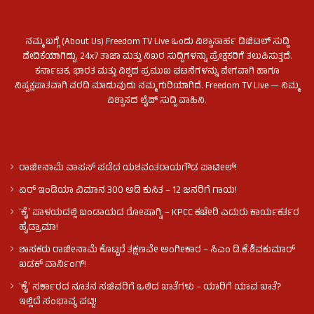
ನಮ್ಮ ಬಗ್ಗೆ (About Us) Freedom TV Live ಒಂದು ವಿಶ್ವಾಸಾರ್ಹ ಡಿಜಿಟಲ್ ಸುದ್ದಿ
ವೇದಿಕೆಯಾಗಿದ್ದು, 24x7 ತಾಜಾ ಮತ್ತು ನಿಖರ ಸುದ್ದಿಗಳನ್ನು ಪ್ರೇಕ್ಷಕರಿಗೆ ತಲುಪಿಸುತ್ತದೆ.
ಕರ್ನಾಟಕ, ಭಾರತ ಮತ್ತು ವಿಶ್ವದ ಪ್ರಮುಖ ಘಟನೆಗಳನ್ನು ವೇಗವಾಗಿ ಹಾಗೂ
ನಿಷ್ಪಕ್ಷಪಾತವಾಗಿ ವರದಿ ಮಾಡುವುದು ನಮ್ಮ ಗುರಿಯಾಗಿದೆ. Freedom TV Live — ನಿಮ್ಮ
ವಿಶ್ವಾಸದ ಲೈವ್ ಸುದ್ದಿ ವಾಹಿನಿ.
ರಾಜೀನಾಮೆ ವಾಪಸ್ ಪಡೆದ ಯಶವಂತರಾಯಗೌಡ ಪಾಟೀಲ್‌!
ಏರ್ ಇಂಡಿಯಾ ವಿಮಾನ 300 ಅಡಿ ಕುಸಿತ – 12 ಜನರಿಗೆ ಗಾಯ!
ʻಕೈʼ​ ಪಾಳಯದಲ್ಲಿ ಬಂಡಾಯದ ರೋಷಾಗ್ನಿ – KPCC ಕಚೇರಿ ಎದುರು ಕಾರ್ಯಕರ್ತರ
ಹೈಡ್ರಾಮಾ!
ಶಾಸಕರು ರಾಜೀನಾಮೆ ಕೊಟ್ಟರೆ ತಕ್ಷಣವೇ ಅಂಗೀಕಾರ – ಸಿಎಂ ಡಿ.ಕೆ.ಶಿವಕುಮಾರ್
ಖಡಕ್ ವಾರ್ನಿಂಗ್!
ʻಕೈʼ ಸರ್ಕಾರದ ನೂತನ ಸಚಿವರಿಗೆ ಒಲಿದ ಖಾತೆಗಳು – ಯಾರಿಗೆ ಯಾವ ಖಾತೆ?
ಇಲ್ಲಿದೆ ಸಂಭಾವ್ಯ ಪಟ್ಟಿ!