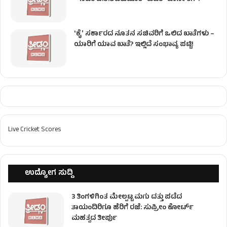
ʻಕೈʼ ಸರ್ಕಾರದ ನೂತನ ಸಚಿವರಿಗೆ ಒಲಿದ ಖಾತೆಗಳು –
ಯಾರಿಗೆ ಯಾವ ಖಾತೆ? ಇಲ್ಲಿದೆ ಸಂಭಾವ್ಯ ಪಟ್ಟಿ!
Live Cricket Scores
ಉದ್ಯೋಗ ಸುದ್ದಿ
3 ತಿಂಗಳಿಗಿಂತ ಮೇಲ್ಪಟ್ಟ ಮಗು ದತ್ತು ಪಡೆದ
ತಾಯಂದಿರಿಗೂ ಹೆರಿಗೆ ರಜೆ: ಸುಪ್ರೀಂ ಕೋರ್ಟ್
ಮಹತ್ವದ ತೀರ್ಪು