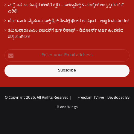
ಮತ್ತೆ ಜನ ಸಾಮಾನ್ಯರ ಜೇಬಿಗೆ ಕತ್ತರಿ – ಎಲೆಕ್ಟ್ರಾನಿಕ್ಸ್ & ಮೊಬೈಲ್ ಉತ್ಪನ್ನಗಳ ಬೆಲೆ
ಏರಿಕೆ!
ಬೆಂಗಳೂರು-ಮೈಸೂರು ಎಕ್ಸ್‌ಪ್ರೆಸ್‌ವೇನಲ್ಲಿ ಭೀಕರ ಅಪಘಾತ – ಇಬ್ಬರು ದುರ್ಮರಣ!
ತಮಿಳುನಾಡು ಸಿಎಂ ವಿಜಯ್‌ಗೆ ಬಿಗ್ ರಿಲೀಫ್ – ಡಿವೋರ್ಸ್ ಅರ್ಜಿ ಹಿಂಪಡೆದ
ಪತ್ನಿ ಸಂಗೀತಾ!
© Copyright 2026, All Rights Reserved |
Freedom TV live
||
Developed By
B and Wings