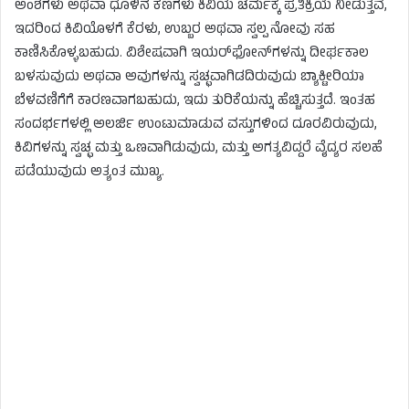
ಅಂಶಗಳು ಅಥವಾ ಧೂಳಿನ ಕಣಗಳು ಕಿವಿಯ ಚರ್ಮಕ್ಕೆ ಪ್ರತಿಕ್ರಿಯೆ ನೀಡುತ್ತವೆ,
ಇದರಿಂದ ಕಿವಿಯೊಳಗೆ ಕೆರಳು, ಉಬ್ಬರ ಅಥವಾ ಸ್ವಲ್ಪ ನೋವು ಸಹ
ಕಾಣಿಸಿಕೊಳ್ಳಬಹುದು. ವಿಶೇಷವಾಗಿ ಇಯರ್‌ಫೋನ್‌ಗಳನ್ನು ದೀರ್ಘಕಾಲ
ಬಳಸುವುದು ಅಥವಾ ಅವುಗಳನ್ನು ಸ್ವಚ್ಛವಾಗಿಡದಿರುವುದು ಬ್ಯಾಕ್ಟೀರಿಯಾ
ಬೆಳವಣಿಗೆಗೆ ಕಾರಣವಾಗಬಹುದು, ಇದು ತುರಿಕೆಯನ್ನು ಹೆಚ್ಚಿಸುತ್ತದೆ. ಇಂತಹ
ಸಂದರ್ಭಗಳಲ್ಲಿ ಅಲರ್ಜಿ ಉಂಟುಮಾಡುವ ವಸ್ತುಗಳಿಂದ ದೂರವಿರುವುದು,
ಕಿವಿಗಳನ್ನು ಸ್ವಚ್ಛ ಮತ್ತು ಒಣವಾಗಿಡುವುದು, ಮತ್ತು ಅಗತ್ಯವಿದ್ದರೆ ವೈದ್ಯರ ಸಲಹೆ
ಪಡೆಯುವುದು ಅತ್ಯಂತ ಮುಖ್ಯ.