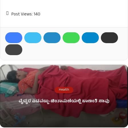
Post Views:
140
Health
ವೈದ್ಯರ ಎಡವಟ್ಟು-ಚಿಂತಾಮಣಿಯಲ್ಲಿ ಬಾಣಂತಿ ಸಾವು