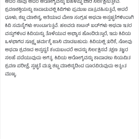
ಆದರೆ ನಾವು ಅದರ ಆರೋಗ್ಯವನ್ನು ಬಹಳಷ್ಟು ಬಾರಿ ನಿರ್ಲಕ್ಷಿಸುತ್ತೇವೆ.
ಶ್ರವಣಶಕ್ತಿಯನ್ನು ಕಾಪಾಡುವಲ್ಲಿ ಕಿವಿಗಳು ಪ್ರಮುಖ ಪಾತ್ರವಹಿಸುತ್ತವೆ, ಆದರೆ
ಧೂಳು, ಶಬ್ದ ಮಾಲಿನ್ಯ, ಅತಿಯಾದ ಮೇಣ ಸಂಗ್ರಹ ಅಥವಾ ಅಸ್ವಚ್ಛತೆಗಳಿಂದಾಗಿ
ಕಿವಿ ಸಮಸ್ಯೆಗಳು ಉಂಟಾಗುತ್ತವೆ. ಹಲವರು ಕಾಟನ್‌ ಬಡ್‌ಗಳು ಅಥವಾ ಇತರ
ವಸ್ತುಗಳಿಂದ ಕಿವಿಯನ್ನು ತೊಳೆಯುವ ಅಭ್ಯಾಸ ಹೊಂದಿರುತ್ತಾರೆ, ಇದು ಕಿವಿಯ
ಒಳಭಾಗದ ಸೂಕ್ಷ್ಮ ಚರ್ಮಕ್ಕೆ ಹಾನಿ ಮಾಡಬಹುದು. ಕಿವಿಯಲ್ಲಿ ತುರಿಕೆ, ನೋವು
ಅಥವಾ ಶ್ರವಣದ ಅಸ್ಪಷ್ಟತೆ ಕಂಡುಬಂದರೆ ಅದನ್ನು ನಿರ್ಲಕ್ಷಿಸದೆ ತಕ್ಷಣ ತಜ್ಞರ
ಸಲಹೆ ಪಡೆಯುವುದು ಅಗತ್ಯ. ಕಿವಿಯ ಆರೋಗ್ಯವನ್ನು ಕಾಪಾಡಲು ನಿಯಮಿತ
ಶ್ರವಣ ಪರೀಕ್ಷೆ, ಸ್ವಚ್ಛತೆ ಮತ್ತು ಶಬ್ದ ಮಾಲಿನ್ಯದಿಂದ ದೂರವಿರುವುದು ಅತ್ಯಂತ
ಮುಖ್ಯ.