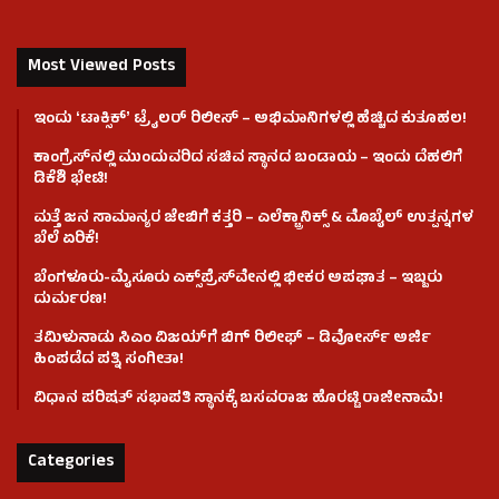
Most Viewed Posts
ಇಂದು ʻಟಾಕ್ಸಿಕ್ʼ ಟ್ರೈಲರ್ ರಿಲೀಸ್‌ – ಅಭಿಮಾನಿಗಳಲ್ಲಿ ಹೆಚ್ಚಿದ ಕುತೂಹಲ!
ಕಾಂಗ್ರೆಸ್​ನಲ್ಲಿ ಮುಂದುವರಿದ ಸಚಿವ ಸ್ಥಾನದ ಬಂಡಾಯ – ಇಂದು ದೆಹಲಿಗೆ
ಡಿಕೆಶಿ ಭೇಟಿ!
ಮತ್ತೆ ಜನ ಸಾಮಾನ್ಯರ ಜೇಬಿಗೆ ಕತ್ತರಿ – ಎಲೆಕ್ಟ್ರಾನಿಕ್ಸ್ & ಮೊಬೈಲ್ ಉತ್ಪನ್ನಗಳ
ಬೆಲೆ ಏರಿಕೆ!
ಬೆಂಗಳೂರು-ಮೈಸೂರು ಎಕ್ಸ್‌ಪ್ರೆಸ್‌ವೇನಲ್ಲಿ ಭೀಕರ ಅಪಘಾತ – ಇಬ್ಬರು
ದುರ್ಮರಣ!
ತಮಿಳುನಾಡು ಸಿಎಂ ವಿಜಯ್‌ಗೆ ಬಿಗ್ ರಿಲೀಫ್ – ಡಿವೋರ್ಸ್ ಅರ್ಜಿ
ಹಿಂಪಡೆದ ಪತ್ನಿ ಸಂಗೀತಾ!
ವಿಧಾನ ಪರಿಷತ್ ಸಭಾಪತಿ ಸ್ಥಾನಕ್ಕೆ ಬಸವರಾಜ ಹೊರಟ್ಟಿ ರಾಜೀನಾಮೆ!
Categories