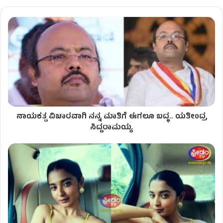
ನಾಯಕತ್ವ ವಿಚಾರವಾಗಿ ನನ್ನ ಮಾತಿಗೆ ಈಗಲೂ ಬದ್ಧ.. ಯತೀಂದ್ರ
ಸಿದ್ದರಾಮಯ್ಯ