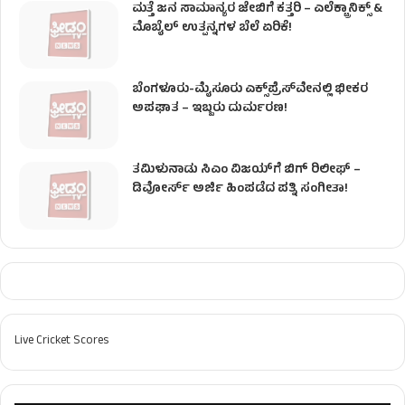
ಮತ್ತೆ ಜನ ಸಾಮಾನ್ಯರ ಜೇಬಿಗೆ ಕತ್ತರಿ – ಎಲೆಕ್ಟ್ರಾನಿಕ್ಸ್ &
ಮೊಬೈಲ್ ಉತ್ಪನ್ನಗಳ ಬೆಲೆ ಏರಿಕೆ!
ಬೆಂಗಳೂರು-ಮೈಸೂರು ಎಕ್ಸ್‌ಪ್ರೆಸ್‌ವೇನಲ್ಲಿ ಭೀಕರ
ಅಪಘಾತ – ಇಬ್ಬರು ದುರ್ಮರಣ!
ತಮಿಳುನಾಡು ಸಿಎಂ ವಿಜಯ್‌ಗೆ ಬಿಗ್ ರಿಲೀಫ್ –
ಡಿವೋರ್ಸ್ ಅರ್ಜಿ ಹಿಂಪಡೆದ ಪತ್ನಿ ಸಂಗೀತಾ!
Live Cricket Scores