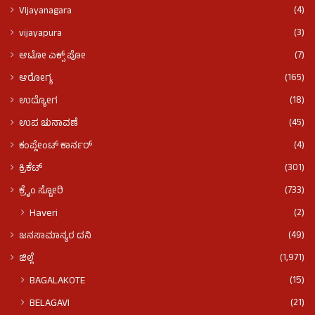
(4)
VIjayanagara
(3)
vijayapura
(7)
ಆಟೋ ಎಕ್ಸ್ ಪೋ
(165)
ಆರೋಗ್ಯ
(18)
ಉದ್ಯೋಗ
(45)
ಉಪ ಚುನಾವಣೆ
(4)
ಕಂಪ್ಲೇಂಟ್ ಕಾರ್ನರ್
(301)
ಕ್ರಿಕೆಟ್
(733)
ಕ್ರೈಂ ಸ್ಟೋರಿ
(2)
Haveri
(49)
ಜನಸಾಮಾನ್ಯರ ದನಿ
(1,971)
ಜಿಲ್ಲೆ
(15)
BAGALAKOTE
(21)
BELAGAVI