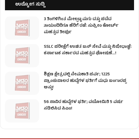
ಉದ್ಯೋಗ ಸುದ್ದಿ
3 ತಿಂಗಳಿಗಿಂತ ಮೇಲ್ಪಟ್ಟ ಮಗು ದತ್ತು ಪಡೆದ
ತಾಯಂದಿರಿಗೂ ಹೆರಿಗೆ ರಜೆ: ಸುಪ್ರೀಂ ಕೋರ್ಟ್
ಮಹತ್ವದ ತೀರ್ಪು
SSLC ಪರೀಕ್ಷೆಗೆ ಉಚಿತ ಬಸ್ ಸೇವೆ ಮತ್ತು ನಿಷೇಧಾಜ್ಞೆ:
ಕರ್ನಾಟಕ ಸರ್ಕಾರದ ಮಹತ್ವದ ಘೋಷಣೆ…!
ಶಿಕ್ಷಣ ಕ್ಷೇತ್ರದಲ್ಲಿ ನೇಮಕಾತಿ ಪರ್ವ; 1225
ಪ್ರಾಂಶುಪಾಲರ ಹುದ್ದೆಗಳ ಭರ್ತಿಗೆ ಮಧು ಬಂಗಾರಪ್ಪ
ಅಸ್ತು!
56 ಸಾವಿರ ಹುದ್ದೆಗಳ ಭರ್ತಿ; ವಯೋಮಿತಿ 5 ವರ್ಷ
ಸಡಿಲಿಸಿದ ಸಿಎಂ!