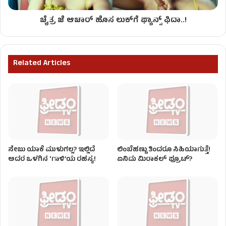
ಚೈತ್ರ ಜೆ ಆಚಾರ್​​ ಹೊಸ ಲುಕ್​​ಗೆ ಫ್ಯಾನ್ಸ್​​ ಫಿದಾ..!
Related Articles
ಸೇಬು ಯಾಕೆ ಮುಳುಗಲ್ಲ? ಇಲ್ಲಿದೆ
ಲಿಂಬೆಹಣ್ಣು ತಿಂದರೂ ಸಿಹಿಯಾಗುತ್ತೆ!
ಅದರ ಒಳಗಿನ ‘ಗಾಳಿ’ಯ ರಹಸ್ಯ!
ಏನಿದು ಮಿರಾಕಲ್ ಫ್ರೂಟ್?