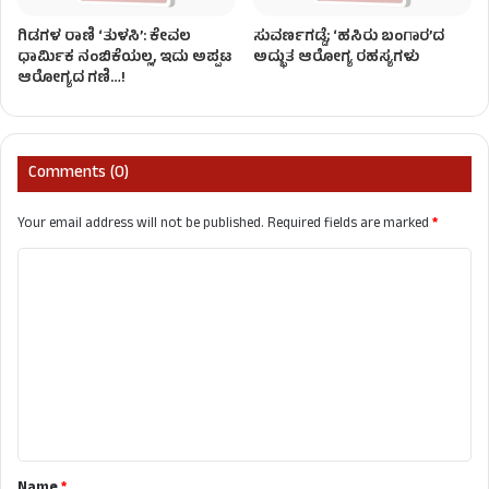
ಗಿಡಗಳ ರಾಣಿ ‘ತುಳಸಿ’: ಕೇವಲ
ಸುವರ್ಣಗಡ್ಡೆ; ‘ಹಸಿರು ಬಂಗಾರ’ದ
ಧಾರ್ಮಿಕ ನಂಬಿಕೆಯಲ್ಲ, ಇದು ಅಪ್ಪಟ
ಅದ್ಭುತ ಆರೋಗ್ಯ ರಹಸ್ಯಗಳು
ಆರೋಗ್ಯದ ಗಣಿ…!
Comments (0)
Your email address will not be published.
Required fields are marked
*
C
o
m
m
e
n
t
Name
*