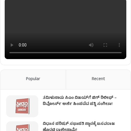
Popular
Recent
ತಮಿಳುನಾಡು ಸಿಎಂ ವಿಜಯ್‌ಗೆ ಬಿಗ್ ರಿಲೀಫ್ –
ಡಿವೋರ್ಸ್ ಅರ್ಜಿ ಹಿಂಪಡೆದ ಪತ್ನಿ ಸಂಗೀತಾ!
ವಿಧಾನ ಪರಿಷತ್ ಸಭಾಪತಿ ಸ್ಥಾನಕ್ಕೆ ಬಸವರಾಜ
ಹೊರಟ್ಟಿ ರಾಜೀನಾಮೆ!