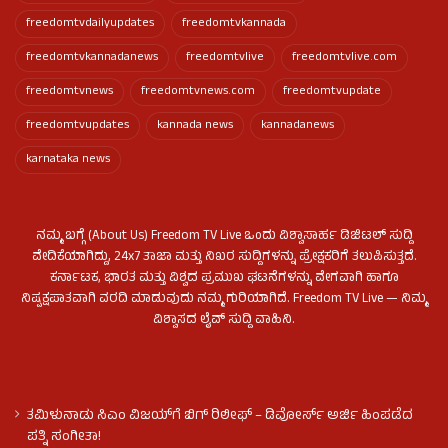
freedomtvdailyupdates
freedomtvkannada
freedomtvkannadanews
freedomtvlive
freedomtvlive.com
freedomtvnews
freedomtvnews.com
freedomtvupdate
freedomtvupdates
kannada news
kannadanews
karnataka news
ನಮ್ಮ ಬಗ್ಗೆ (About Us) Freedom TV Live ಒಂದು ವಿಶ್ವಾಸಾರ್ಹ ಡಿಜಿಟಲ್ ಸುದ್ದಿ
ವೇದಿಕೆಯಾಗಿದ್ದು, 24x7 ತಾಜಾ ಮತ್ತು ನಿಖರ ಸುದ್ದಿಗಳನ್ನು ಪ್ರೇಕ್ಷಕರಿಗೆ ತಲುಪಿಸುತ್ತದೆ.
ಕರ್ನಾಟಕ, ಭಾರತ ಮತ್ತು ವಿಶ್ವದ ಪ್ರಮುಖ ಘಟನೆಗಳನ್ನು ವೇಗವಾಗಿ ಹಾಗೂ
ನಿಷ್ಪಕ್ಷಪಾತವಾಗಿ ವರದಿ ಮಾಡುವುದು ನಮ್ಮ ಗುರಿಯಾಗಿದೆ. Freedom TV Live — ನಿಮ್ಮ
ವಿಶ್ವಾಸದ ಲೈವ್ ಸುದ್ದಿ ವಾಹಿನಿ.
ತಮಿಳುನಾಡು ಸಿಎಂ ವಿಜಯ್‌ಗೆ ಬಿಗ್ ರಿಲೀಫ್ – ಡಿವೋರ್ಸ್ ಅರ್ಜಿ ಹಿಂಪಡೆದ
ಪತ್ನಿ ಸಂಗೀತಾ!