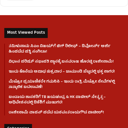
Most Viewed Posts
ತಮಿಳುನಾಡು ಸಿಎಂ ವಿಜಯ್‌ಗೆ ಬಿಗ್ ರಿಲೀಫ್ – ಡಿವೋರ್ಸ್ ಅರ್ಜಿ
ಹಿಂಪಡೆದ ಪತ್ನಿ ಸಂಗೀತಾ!
ವಿಧಾನ ಪರಿಷತ್ ಸಭಾಪತಿ ಸ್ಥಾನಕ್ಕೆ ಬಸವರಾಜ ಹೊರಟ್ಟಿ ರಾಜೀನಾಮೆ!
ಇಂದು ಕೊನೆಯ ಆಷಾಢ ಶುಕ್ರವಾರ – ಚಾಮುಂಡಿ ಬೆಟ್ಟದಲ್ಲಿ ಭಕ್ತ ಸಾಗರ!
ಮೆಟ್ರೋ ಪ್ರಯಾಣಿಕರೇ ಗಮನಿಸಿ – ಇಂದು ರಾತ್ರಿ ಮೆಟ್ರೋ ಸೇವೆಗಳಲ್ಲಿ
ತಾತ್ಕಾಲಿಕ ಬದಲಾವಣೆ!
ಬಂಡಾಯ ಶಾಸಕರಿಗೆ TB ಜಯಚಂದ್ರ & HK ಪಾಟೀಲ್ ನೇತೃತ್ವ –
ಅಧಿವೇಶನದಲ್ಲಿ ಡಿಕೆಶಿಗೆ ಮುಜುಗರ!
ರಾಜೀನಾಮೆ ವಾಪಸ್ ಪಡೆದ ಯಶವಂತರಾಯಗೌಡ ಪಾಟೀಲ್‌!