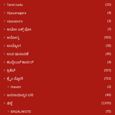
(20)
Tamil nadu
(4)
VIjayanagara
(3)
vijayapura
(7)
ಆಟೋ ಎಕ್ಸ್ ಪೋ
(165)
ಆರೋಗ್ಯ
(18)
ಉದ್ಯೋಗ
(45)
ಉಪ ಚುನಾವಣೆ
(4)
ಕಂಪ್ಲೇಂಟ್ ಕಾರ್ನರ್
(301)
ಕ್ರಿಕೆಟ್
(733)
ಕ್ರೈಂ ಸ್ಟೋರಿ
(2)
Haveri
(49)
ಜನಸಾಮಾನ್ಯರ ದನಿ
(1,970)
ಜಿಲ್ಲೆ
(15)
BAGALAKOTE