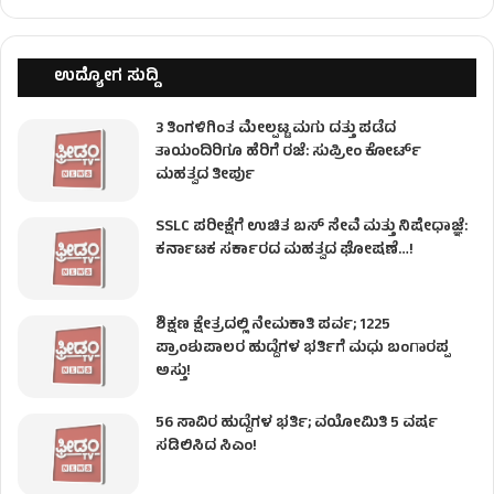
ಉದ್ಯೋಗ ಸುದ್ದಿ
3 ತಿಂಗಳಿಗಿಂತ ಮೇಲ್ಪಟ್ಟ ಮಗು ದತ್ತು ಪಡೆದ
ತಾಯಂದಿರಿಗೂ ಹೆರಿಗೆ ರಜೆ: ಸುಪ್ರೀಂ ಕೋರ್ಟ್
ಮಹತ್ವದ ತೀರ್ಪು
SSLC ಪರೀಕ್ಷೆಗೆ ಉಚಿತ ಬಸ್ ಸೇವೆ ಮತ್ತು ನಿಷೇಧಾಜ್ಞೆ:
ಕರ್ನಾಟಕ ಸರ್ಕಾರದ ಮಹತ್ವದ ಘೋಷಣೆ…!
ಶಿಕ್ಷಣ ಕ್ಷೇತ್ರದಲ್ಲಿ ನೇಮಕಾತಿ ಪರ್ವ; 1225
ಪ್ರಾಂಶುಪಾಲರ ಹುದ್ದೆಗಳ ಭರ್ತಿಗೆ ಮಧು ಬಂಗಾರಪ್ಪ
ಅಸ್ತು!
56 ಸಾವಿರ ಹುದ್ದೆಗಳ ಭರ್ತಿ; ವಯೋಮಿತಿ 5 ವರ್ಷ
ಸಡಿಲಿಸಿದ ಸಿಎಂ!