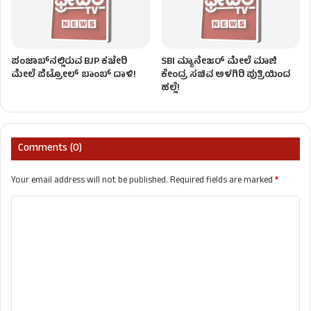
ಪಂಜಾಬ್‌ನಲ್ಲಿರುವ BJP ಕಚೇರಿ
SBI ಮ್ಯಾನೇಜರ್‌ ಮೇಲೆ ಮಾಜಿ
ಮೇಲೆ ಪೆಟ್ರೋಲ್ ಬಾಂಬ್ ದಾಳಿ!
ಕೇಂದ್ರ ಸಚಿವ ಅಳಗಿರಿ ಪುತ್ರಿಯಿಂದ
ಹಲ್ಲೆ!
Comments (0)
Your email address will not be published.
Required fields are marked
*
C
o
m
m
e
n