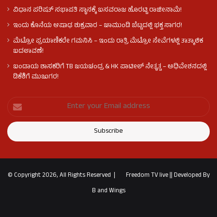
ವಿಧಾನ ಪರಿಷತ್ ಸಭಾಪತಿ ಸ್ಥಾನಕ್ಕೆ ಬಸವರಾಜ ಹೊರಟ್ಟಿ ರಾಜೀನಾಮೆ!
ಇಂದು ಕೊನೆಯ ಆಷಾಢ ಶುಕ್ರವಾರ – ಚಾಮುಂಡಿ ಬೆಟ್ಟದಲ್ಲಿ ಭಕ್ತ ಸಾಗರ!
ಮೆಟ್ರೋ ಪ್ರಯಾಣಿಕರೇ ಗಮನಿಸಿ – ಇಂದು ರಾತ್ರಿ ಮೆಟ್ರೋ ಸೇವೆಗಳಲ್ಲಿ ತಾತ್ಕಾಲಿಕ
ಬದಲಾವಣೆ!
ಬಂಡಾಯ ಶಾಸಕರಿಗೆ TB ಜಯಚಂದ್ರ & HK ಪಾಟೀಲ್ ನೇತೃತ್ವ – ಅಧಿವೇಶನದಲ್ಲಿ
ಡಿಕೆಶಿಗೆ ಮುಜುಗರ!
© Copyright 2026, All Rights Reserved |
Freedom TV live
||
Developed By
B and Wings