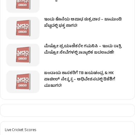
ಇಂದು ಕೊನೆಯ ಆಷಾಢ ಶುಕ್ರವಾರ – ಚಾಮುಂಡಿ
ಬೆಟ್ಟದಲ್ಲಿ ಭಕ್ತ ಸಾಗರ!
ಮೆಟ್ರೋ ಪ್ರಯಾಣಿಕರೇ ಗಮನಿಸಿ – ಇಂದು ರಾತ್ರಿ
ಮೆಟ್ರೋ ಸೇವೆಗಳಲ್ಲಿ ತಾತ್ಕಾಲಿಕ ಬದಲಾವಣೆ!
ಬಂಡಾಯ ಶಾಸಕರಿಗೆ TB ಜಯಚಂದ್ರ & HK
ಪಾಟೀಲ್ ನೇತೃತ್ವ – ಅಧಿವೇಶನದಲ್ಲಿ ಡಿಕೆಶಿಗೆ
ಮುಜುಗರ!
Live Cricket Scores