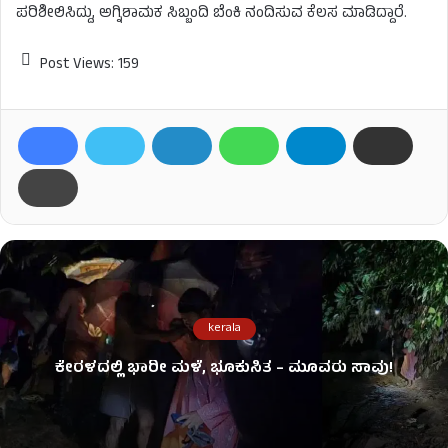
ಪರಿಶೀಲಿಸಿದ್ದು, ಅಗ್ನಿಶಾಮಕ ಸಿಬ್ಬಂದಿ ಬೆಂಕಿ ನಂದಿಸುವ ಕೆಲಸ ಮಾಡಿದ್ದಾರೆ.
Post Views:
159
kerala
ಕೇರಳದಲ್ಲಿ ಭಾರೀ ಮಳೆ, ಭೂಕುಸಿತ – ಮೂವರು ಸಾವು!