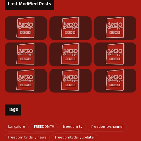
Last Modified Posts
Tags
bangalore
FREEDOMTV
freedom tv
freedomtvchannel
freedom tv daily news
freedomtvdailyupdate