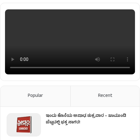
Popular
Recent
ಇಂದು ಕೊನೆಯ ಆಷಾಢ ಶುಕ್ರವಾರ – ಚಾಮುಂಡಿ
ಬೆಟ್ಟದಲ್ಲಿ ಭಕ್ತ ಸಾಗರ!