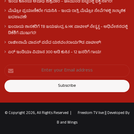
ಇಂದು ಕೊನೆಯ ಆಷಾಢ ಶುಕ್ರವಾರ – ಚಾಮುಂಡಿ ಬೆಟ್ಟದಲ್ಲಿ ಭಕ್ತ ಸಾಗರ!
ಮೆಟ್ರೋ ಪ್ರಯಾಣಿಕರೇ ಗಮನಿಸಿ – ಇಂದು ರಾತ್ರಿ ಮೆಟ್ರೋ ಸೇವೆಗಳಲ್ಲಿ ತಾತ್ಕಾಲಿಕ
ಬದಲಾವಣೆ!
ಬಂಡಾಯ ಶಾಸಕರಿಗೆ TB ಜಯಚಂದ್ರ & HK ಪಾಟೀಲ್ ನೇತೃತ್ವ – ಅಧಿವೇಶನದಲ್ಲಿ
ಡಿಕೆಶಿಗೆ ಮುಜುಗರ!
ರಾಜೀನಾಮೆ ವಾಪಸ್ ಪಡೆದ ಯಶವಂತರಾಯಗೌಡ ಪಾಟೀಲ್‌!
ಏರ್ ಇಂಡಿಯಾ ವಿಮಾನ 300 ಅಡಿ ಕುಸಿತ – 12 ಜನರಿಗೆ ಗಾಯ!
© Copyright 2026, All Rights Reserved |
Freedom TV live
||
Developed By
B and Wings