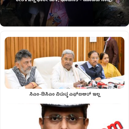
ಕೇರಳದಲ್ಲಿ ಭಾರೀ ಮಳೆ, ಭೂಕುಸಿತ – ಮೂವರು ಸಾವು!
ಸಿಎಂ-ಡಿಸಿಎಂ ವಿರುದ್ಧ ಎಫ್​ಐಆರ್ ಇಲ್ಲ