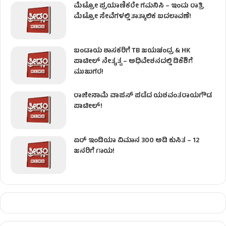
ಮೆಟ್ರೋ ಪ್ರಯಾಣಿಕರೇ ಗಮನಿಸಿ – ಇಂದು ರಾತ್ರಿ
ಮೆಟ್ರೋ ಸೇವೆಗಳಲ್ಲಿ ತಾತ್ಕಾಲಿಕ ಬದಲಾವಣೆ!
ಬಂಡಾಯ ಶಾಸಕರಿಗೆ TB ಜಯಚಂದ್ರ & HK
ಪಾಟೀಲ್ ನೇತೃತ್ವ – ಅಧಿವೇಶನದಲ್ಲಿ ಡಿಕೆಶಿಗೆ
ಮುಜುಗರ!
ರಾಜೀನಾಮೆ ವಾಪಸ್ ಪಡೆದ ಯಶವಂತರಾಯಗೌಡ
ಪಾಟೀಲ್‌!
ಏರ್ ಇಂಡಿಯಾ ವಿಮಾನ 300 ಅಡಿ ಕುಸಿತ – 12
ಜನರಿಗೆ ಗಾಯ!