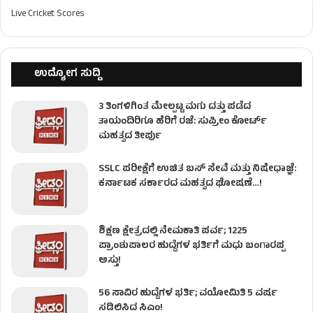
Live Cricket Scores
ಉದ್ಯೋಗ ಸುದ್ದಿ
3 ತಿಂಗಳಿಗಿಂತ ಮೇಲ್ಪಟ್ಟ ಮಗು ದತ್ತು ಪಡೆದ
ತಾಯಂದಿರಿಗೂ ಹೆರಿಗೆ ರಜೆ: ಸುಪ್ರೀಂ ಕೋರ್ಟ್
ಮಹತ್ವದ ತೀರ್ಪು
SSLC ಪರೀಕ್ಷೆಗೆ ಉಚಿತ ಬಸ್ ಸೇವೆ ಮತ್ತು ನಿಷೇಧಾಜ್ಞೆ:
ಕರ್ನಾಟಕ ಸರ್ಕಾರದ ಮಹತ್ವದ ಘೋಷಣೆ…!
ಶಿಕ್ಷಣ ಕ್ಷೇತ್ರದಲ್ಲಿ ನೇಮಕಾತಿ ಪರ್ವ; 1225
ಪ್ರಾಂಶುಪಾಲರ ಹುದ್ದೆಗಳ ಭರ್ತಿಗೆ ಮಧು ಬಂಗಾರಪ್ಪ
ಅಸ್ತು!
56 ಸಾವಿರ ಹುದ್ದೆಗಳ ಭರ್ತಿ; ವಯೋಮಿತಿ 5 ವರ್ಷ
ಸಡಿಲಿಸಿದ ಸಿಎಂ!