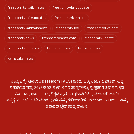
freedom tv daily news
freedomtvdailyupdate
freedomtvdailyupdates
freedomtvkannada
freedomtvkannadanews
freedomtvlive
freedomtvlive.com
freedomtvnews
freedomtvnews.com
freedomtvupdate
freedomtvupdates
kannada news
kannadanews
karnataka news
ನಮ್ಮ ಬಗ್ಗೆ (About Us) Freedom TV Live ಒಂದು ವಿಶ್ವಾಸಾರ್ಹ ಡಿಜಿಟಲ್ ಸುದ್ದಿ
ವೇದಿಕೆಯಾಗಿದ್ದು, 24x7 ತಾಜಾ ಮತ್ತು ನಿಖರ ಸುದ್ದಿಗಳನ್ನು ಪ್ರೇಕ್ಷಕರಿಗೆ ತಲುಪಿಸುತ್ತದೆ.
ಕರ್ನಾಟಕ, ಭಾರತ ಮತ್ತು ವಿಶ್ವದ ಪ್ರಮುಖ ಘಟನೆಗಳನ್ನು ವೇಗವಾಗಿ ಹಾಗೂ
ನಿಷ್ಪಕ್ಷಪಾತವಾಗಿ ವರದಿ ಮಾಡುವುದು ನಮ್ಮ ಗುರಿಯಾಗಿದೆ. Freedom TV Live — ನಿಮ್ಮ
ವಿಶ್ವಾಸದ ಲೈವ್ ಸುದ್ದಿ ವಾಹಿನಿ.