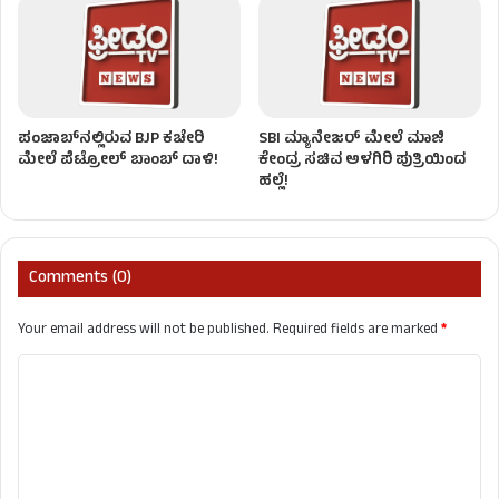
ಪಂಜಾಬ್‌ನಲ್ಲಿರುವ BJP ಕಚೇರಿ
SBI ಮ್ಯಾನೇಜರ್‌ ಮೇಲೆ ಮಾಜಿ
ಮೇಲೆ ಪೆಟ್ರೋಲ್ ಬಾಂಬ್ ದಾಳಿ!
ಕೇಂದ್ರ ಸಚಿವ ಅಳಗಿರಿ ಪುತ್ರಿಯಿಂದ
ಹಲ್ಲೆ!
Comments (0)
Your email address will not be published.
Required fields are marked
*
C
o
m
m