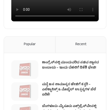
Popular
Recent
ಕಾಂಗ್ರೆಸ್​ನಲ್ಲಿ ಮುಂದುವರಿದ ಸಚಿವ ಸ್ಥಾನದ
ಬಂಡಾಯ – ಇಂದು ದೆಹಲಿಗೆ ಡಿಕೆಶಿ ಭೇಟಿ!
ಮತ್ತೆ ಜನ ಸಾಮಾನ್ಯರ ಜೇಬಿಗೆ ಕತ್ತರಿ –
ಎಲೆಕ್ಟ್ರಾನಿಕ್ಸ್ & ಮೊಬೈಲ್ ಉತ್ಪನ್ನಗಳ ಬೆಲೆ
ಏರಿಕೆ!
ಬೆಂಗಳೂರು-ಮೈಸೂರು ಎಕ್ಸ್‌ಪ್ರೆಸ್‌ವೇನಲ್ಲಿ