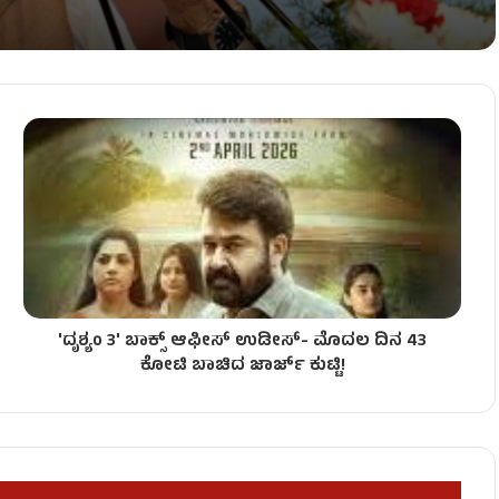
ೈಲ್ ಉತ್ಪನ್ನಗಳ ಬೆಲೆ ಏರಿಕೆ!
ಜೀನಾಮೆ!
'ದೃಶ್ಯಂ 3' ಬಾಕ್ಸ್ ಆಫೀಸ್ ಉಡೀಸ್- ಮೊದಲ ದಿನ 43
– ಅಧಿವೇಶನದಲ್ಲಿ ಡಿಕೆಶಿಗೆ ಮುಜುಗರ!
ಕೋಟಿ ಬಾಚಿದ ಜಾರ್ಜ್ ಕುಟ್ಟಿ!
ಎದುರು ಕಾರ್ಯಕರ್ತರ ಹೈಡ್ರಾಮಾ!