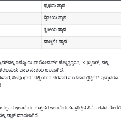
ಪ್ರಥಮ ಸ್ಥಾನ
ದ್ವಿತೀಯ ಸ್ಥಾನ
ತೃತೀಯ ಸ್ಥಾನ
ನಾಲ್ಕನೇ ಸ್ಥಾನ
ಾಮ್‌ನಲ್ಲಿ ಇಷ್ಟೊಂದು ಫಾಲೋವರ್ಸ್ ಹೆಚ್ಚುತ್ತಿದ್ದರೂ, ‘X’ (ಟ್ವಿಟರ್) ನಲ್ಲಿ
ತೆಗಳಿರಬಹುದು ಎಂಬ ಸಂಶಯ ಬಲವಾಗಿದೆ.
ಿತಿರುವಾಗ, ನೀವು ಭಾರತದಲ್ಲಿ ಯಾರ ಪರವಾಗಿ ಮಾತನಾಡುತ್ತಿದ್ದೀರಿ? ಇನ್ನಾದರೂ
ೆ
ತಂತ್ರಜ್ಞಾನ ಇಲಾಖೆಯು ಗುಪ್ತಚರ ಇಲಾಖೆಯ ಕಟ್ಟುನಿಟ್ಟಿನ ನಿರ್ದೇಶನದ ಮೇರೆಗೆ
್ಲಿ ಬ್ಲಾಕ್ ಮಾಡಲಾಗಿದೆ.