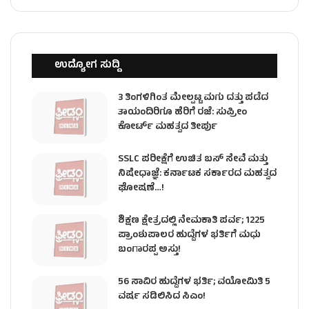
ಉದ್ಯೋಗ ಸುದ್ದಿ
3 ತಿಂಗಳಿಗಿಂತ ಮೇಲ್ಪಟ್ಟ ಮಗು ದತ್ತು ಪಡೆದ
ತಾಯಂದಿರಿಗೂ ಹೆರಿಗೆ ರಜೆ: ಸುಪ್ರೀಂ
ಕೋರ್ಟ್ ಮಹತ್ವದ ತೀರ್ಪು
SSLC ಪರೀಕ್ಷೆಗೆ ಉಚಿತ ಬಸ್ ಸೇವೆ ಮತ್ತು
ನಿಷೇಧಾಜ್ಞೆ: ಕರ್ನಾಟಕ ಸರ್ಕಾರದ ಮಹತ್ವದ
ಘೋಷಣೆ…!
ಶಿಕ್ಷಣ ಕ್ಷೇತ್ರದಲ್ಲಿ ನೇಮಕಾತಿ ಪರ್ವ; 1225
ಪ್ರಾಂಶುಪಾಲರ ಹುದ್ದೆಗಳ ಭರ್ತಿಗೆ ಮಧು
ಬಂಗಾರಪ್ಪ ಅಸ್ತು!
56 ಸಾವಿರ ಹುದ್ದೆಗಳ ಭರ್ತಿ; ವಯೋಮಿತಿ 5
ವರ್ಷ ಸಡಿಲಿಸಿದ ಸಿಎಂ!