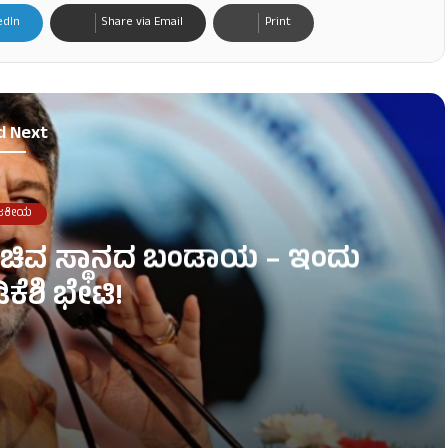
edIn
Share via Email
Print
d Next
ಜಕೀಯ
ದ ಸಚಿವ ಸ್ಥಾನದ ಬಂಡಾಯ – ಇಂದು
ಿಕೆಶಿ ಭೇಟಿ!
ು ದೆಹಲಿಗೆ ಡಿಕೆಶಿ ಭೇಟಿ!