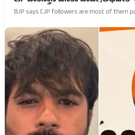
CJP ಪಾಕಿಸ್ತಾನ ಜನತಾ ಪಾರ್ಟಿ,ಅಭಿಜೀತ್
BJP says CJP followers are most of them pak