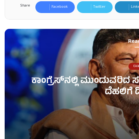
Share
Facebook
Twitter
Link
Rea
ರಾ
ಕಾಂಗ್ರೆಸ್​ನಲ್ಲಿ ಮುಂದುವರಿ
ದೆಹಲಿಗೆ ಡ
ಕಾಂಗ್ರೆಸ್​ನಲ್ಲಿ ಮುಂದುವರಿದ ಸಚಿವ ಸ್ಥಾನದ ಬಂಡಾಯ – ಇಂದ