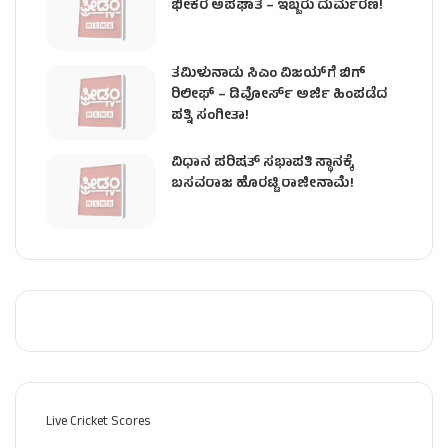
ಭೀಕರ ಅಪಘಾತ – ಇಬ್ಬರು ದುರ್ಮರಣ!
ತಮಿಳುನಾಡು ಸಿಎಂ ವಿಜಯ್‌ಗೆ ಬಿಗ್
ರಿಲೀಫ್ – ಡಿವೋರ್ಸ್ ಅರ್ಜಿ ಹಿಂಪಡೆದ
ಪತ್ನಿ ಸಂಗೀತಾ!
ವಿಧಾನ ಪರಿಷತ್ ಸಭಾಪತಿ ಸ್ಥಾನಕ್ಕೆ
ಬಸವರಾಜ ಹೊರಟ್ಟಿ ರಾಜೀನಾಮೆ!
Live Cricket Scores