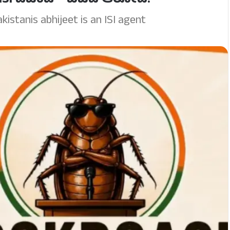
 ISI ಏಜೆಂಟ್ -ಬಿಜೆಪಿ ಆರೋಪ!
istanis abhijeet is an ISI agent