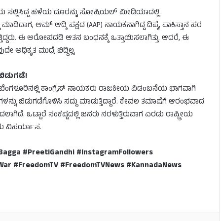
ಷಣಾಲಯ ಸಲ್ಲಿಸಿದ್ದ ಹಳೆಯ ದೂರನ್ನು ಸೋಷಿಯಲ್ ಮೀಡಿಯಾದಲ್ಲಿ
ದು ಮಾಡಿದಾಗ, ಆಮ್ ಆದ್ಮಿ ಪಕ್ಷದ (AAP) ನಾಯಕನಾಗಿದ್ದ ದಿಪ್ಕೆ, ಪಾಕಿಸ್ತಾನ ಪರ
್ತಿದ್ದರು. ಈ ಆರೋಪದಡಿ ಆತನ ಬಂಧನಕ್ಕೆ ಒತ್ತಾಯಿಸಲಾಗಿತ್ತು. ಆದರೆ, ಈ
ಧಿಕೃತ ಮುದ್ರೆ ಬಿದ್ದಿಲ್ಲ.
ಬಿಡುಗಡೆ!
ಿಟಿ ಬೆಂಗಳೂರಿನಲ್ಲಿ ಕಾಂಗ್ರೆಸ್ ನಾಯಕರು ರಾಜಕೀಯ ವಿಡಂಬನೆಯ ಭಾಗವಾಗಿ
ನ್ನು ಬಿಡುಗಡೆಗೊಳಿಸಿ ಸದ್ದು ಮಾಡುತ್ತಿದ್ದಾರೆ. ಕೇವಲ ತಮಾಷೆಗೆ ಆರಂಭವಾದ
ಗಿದೆ. ಒಟ್ಟಾರೆ ಸಂಕಷ್ಟದಲ್ಲಿ ಜನರು ನರಳುತ್ತಿರುವಾಗ ಎರಡು ರಾಷ್ಟ್ರೀಯ
ದು ವಿಪರ್ಯಾಸ.
rBagga #PreetiGandhi #InstagramFollowers
iaWar #FreedomTV #FreedomTVNews #KannadaNews