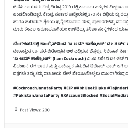
ಅಭಿಜೀತ್ ದಿಪ್ಕೆ ISI ಏಜೆಂಟ್!
ಬಿಜೆಪಿ ನಾಯಕರು ದಿಪ್ಕೆ ವಿರುದ್ಧ 2019 ರಲ್ಲಿ ಕಾನೂನು ಹಕ್ಕುಗಳ ವೀಕ್
ಹಂಚಿಕೊಂಡಿದ್ದಾರೆ. ಕೇಂದ್ರ ಸರ್ಕಾರ ಕಾಶ್ಮೀರದಲ್ಲಿ 370 ನೇ ವಿಧಿಯನ್ನು ರದ್
ಹಾಗೂ ಹುರಿಯತ್ ಶೈಲಿಯ ಪ್ರತ್ಯೇಕತಾವಾದಿ ಸುಳ್ಳು ಪ್ರಚಾರಗಳನ್ನು ಮಾಡುತ
ದೂರು ಕೇವಲ ಆರೋಪವಾಗಿಯೇ ಉಳಿದಿದ್ದು, ತನಿಖಾ ಸಂಸ್ಥೆಗಳಿಂದ ಯಾವುದೇ ಅ
ಬೆಂಗಳೂರಿನಲ್ಲಿ ಕಾಂಗ್ರೆಸ್‌ನಿಂದ ‘ಐ ಆಮ್ ಕಾಕ್ರೋಚ್’ ಟೀ-ಶರ್ಟ್ 
ದೇಶಾದ್ಯಂತ CJP ಪರ-ವಿರೋಧದ ಅಲೆ ಎದ್ದಿರುವ ಬೆನ್ನಲ್ಲೇ, ಸಿಲಿಕಾನ್ ಸ
‘ಐ ಆಮ್ ಕಾಕ್ರೋಚ್’ (I am Cockroach)
ಎಂಬ ವಿಶೇಷ ಟೀ-ಶರ್ಟ್‌ಗಳ
ವಿಡಂಬನೆ ಈಗ ಭಾರತ ಮತ್ತು ಪಾಕಿಸ್ತಾನ ನಡುವಿನ ಡಿಜಿಟಲ್ ವಾರ್ ಆಗಿ ಬದಲಾ
ಪಕ್ಷಗಳು ತಮ್ಮ ತಮ್ಮ ರಾಜಕೀಯ ಬೇಳೆ ಬೇಯಿಸಿಕೊಳ್ಳಲು ಮುಂದಾಗಿರುವು
#CockroachJanataParty #CJP #AbhiJeetDipke #Tajinde
#PakistanJanataParty #XAccountBlocked #SocialMed
Post Views:
280