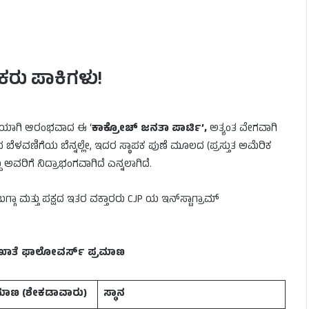
ರು ಪಾಕಿಗಳು!
ನೆಯಾಗಿ ಆರಂಭವಾದ ಈ ‘
ಕಾಕ್ರೋಚ್ ಜನತಾ ಪಾರ್ಟಿ’,
ಅತ್ಯಂತ ವೇಗವಾಗಿ
ಳವಣಿಗೆಯ ಬೆನ್ನಲ್ಲೇ, ಇದರ ಸ್ಥಾಪಕ ಪುಣೆ ಮೂಲದ (ಪ್ರಸ್ತುತ ಅಮೆರಿಕ
ದು ಅವರಿಗೆ ನಿದ್ರಾಭಂಗವಾಗಿದೆ ಎನ್ನಲಾಗಿದೆ.
ಾ ಮತ್ತು ಪಕ್ಷದ ಇತರ ವಕ್ತಾರರು CJP ಯ ಇನ್‌ಸ್ಟಾಗ್ರಾಮ್
ಿ ಖಾತೆ ಫಾಲೋವರ್ಸ್​ ಪ್ರಮಾಣ
ಮಾಣ (ಶೇಕಡಾವಾರು)
ಸ್ಥಾನ