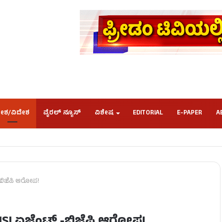
ೇಶ/ವಿದೇಶ
ವೈರಲ್ ನ್ಯೂಸ್
ವಿಶೇಷ
EDITORIAL
E-PAPER
A
 -ಬಿಜೆಪಿ ಆರೋಪ!