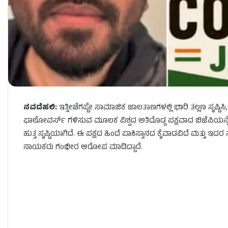
ನವದೆಹಲಿ:
ಇತ್ತೀಚೆಗಷ್ಟೇ ಸಾಮಾಜಿಕ ಜಾಲತಾಣಗಳಲ್ಲಿ ಭಾರಿ ತಲ್ಲಣ ಸೃಷ್ಟಿಸ
ಫಾಲೋವರ್ಸ್ ಗಳಿಸುವ ಮೂಲಕ ವಿಶ್ವದ ಅತಿದೊಡ್ಡ ಪಕ್ಷವಾದ ಬಿಜೆಪಿಯನ್ನೇ ಹ
ಹುತ್ತ ಸೃಷ್ಟಿಯಾಗಿದೆ. ಈ ಪಕ್ಷದ ಹಿಂದೆ ಪಾಕಿಸ್ತಾನದ ಕೈವಾಡವಿದೆ ಮತ್ತು ಇದರ 
ನಾಯಕರು ಗಂಭೀರ ಆರೋಪ ಮಾಡಿದ್ದಾರೆ.