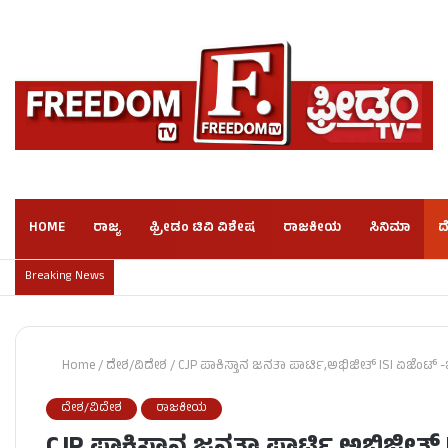
HOME
ರಾಜ್ಯ
ಫ್ರೀಡಂ ಟಿವಿ ವಿಶೇಷ
ರಾಜಕೀಯ
ಸಿನಿಮಾ
ದ
Breaking News
Home
/
ದೇಶ/ವಿದೇಶ
/
CJP ಪಾಕಿಸ್ತಾನ ಜನತಾ ಪಾರ್ಟಿ,ಅಭಿಜೀತ್ ISI ಏಜೆಂಟ್
ದೇಶ/ವಿದೇಶ
ರಾಜಕೀಯ