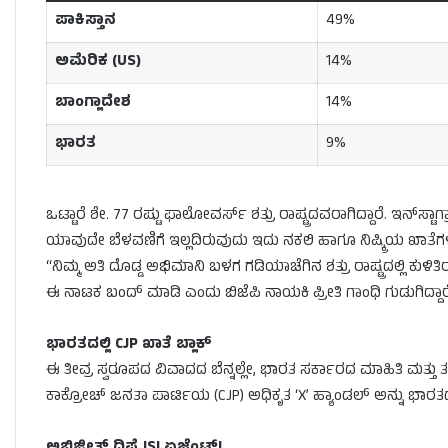
ಪಾಕಿಸ್ತಾನ
49%
ಅಮೆರಿಕ (US)
14%
ಬಾಂಗ್ಲಾದೇಶ
14%
ಭಾರತ
9%
ಒಟ್ಟಾರೆ ಶೇ. 77 ರಷ್ಟು ಫಾಲೋವರ್ಸ್ ಶತ್ರು ರಾಷ್ಟ್ರದವರಾಗಿದ್ದಾರೆ. ಇನ್‌ಸ್ಟಾಗ್ರ
ಯಾವುದೇ ಬೆಳವಣಿಗೆ ಇಲ್ಲದಿರುವುದು ಇದು ನಕಲಿ ಹಾಗೂ ನಿಷ್ಕ್ರಿಯ ಖಾ
“ನಿಮ್ಮ ಅತಿ ದೊಡ್ಡ ಅಭಿಮಾನಿ ಬಳಗ ಗಡಿಯಾಚೆಗಿನ ಶತ್ರು ರಾಷ್ಟ್ರದಲ್ಲಿ ಕುಳ
ಈ ನಾಟಕ ಬಂದ್ ಮಾಡಿ ಎಂದು ಬಿಜೆಪಿ ನಾಯಕಿ ಪ್ರೀತಿ ಗಾಂಧಿ ಗುಡುಗಿದ್ದಾರ
ಭಾರತದಲ್ಲಿ CJP ಖಾತೆ ಬ್ಲಾಕ್
ಈ ತೀವ್ರ ಸ್ವರೂಪದ ವಿವಾದದ ಬೆನ್ನಲ್ಲೇ, ಭಾರತ ಸರ್ಕಾರದ ಮಾಹಿತಿ ಮತ್ತು 
ಕಾಕ್ರೋಚ್ ಜನತಾ ಪಾರ್ಟಿಯ (CJP) ಅಧಿಕೃತ ‘X’ ಹ್ಯಾಂಡಲ್ ಅನ್ನು ಭಾರತದಲ