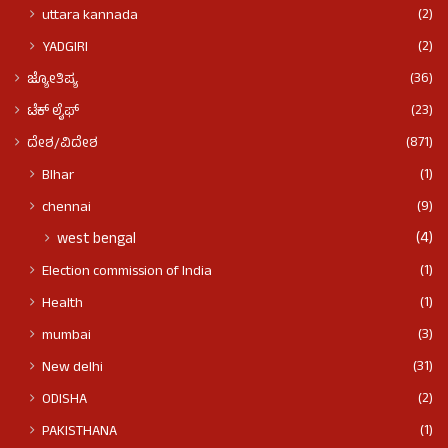
(2)
uttara kannada
(2)
YADGIRI
(36)
ಜ್ಯೋತಿಷ್ಯ
(23)
ಟೆಕ್ ಲೈಫ್
(871)
ದೇಶ/ವಿದೇಶ
(1)
BIhar
(9)
chennai
(4)
west bengal
(1)
Election commission of India
(1)
Health
(3)
mumbai
(31)
New delhi
(2)
ODISHA
(1)
PAKISTHANA