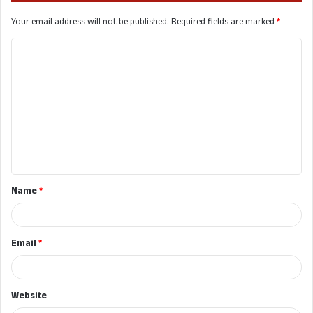
Your email address will not be published.
Required fields are marked
*
C
o
m
m
e
n
t
Name
*
*
Email
*
Website