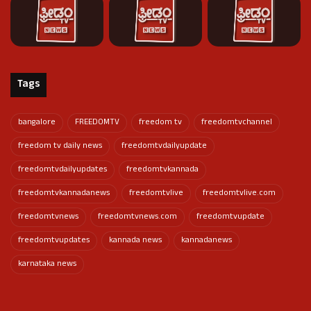
Tags
bangalore
FREEDOMTV
freedom tv
freedomtvchannel
freedom tv daily news
freedomtvdailyupdate
freedomtvdailyupdates
freedomtvkannada
freedomtvkannadanews
freedomtvlive
freedomtvlive.com
freedomtvnews
freedomtvnews.com
freedomtvupdate
freedomtvupdates
kannada news
kannadanews
karnataka news