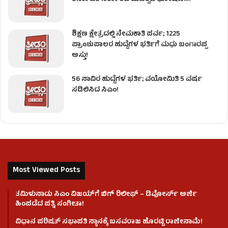
ಶಿಕ್ಷಣ ಕ್ಷೇತ್ರದಲ್ಲಿ ನೇಮಕಾತಿ ಪರ್ವ; 1225
ಪ್ರಾಂಶುಪಾಲರ ಹುದ್ದೆಗಳ ಭರ್ತಿಗೆ ಮಧು ಬಂಗಾರಪ್ಪ
ಅಸ್ತು!
56 ಸಾವಿರ ಹುದ್ದೆಗಳ ಭರ್ತಿ; ವಯೋಮಿತಿ 5 ವರ್ಷ
ಸಡಿಲಿಸಿದ ಸಿಎಂ!
Most Viewed Posts
ತಮಿಳುನಾಡು ಸಿಎಂ ವಿಜಯ್‌ಗೆ ಬಿಗ್ ರಿಲೀಫ್ – ಡಿವೋರ್ಸ್ ಅರ್ಜಿ
ಹಿಂಪಡೆದ ಪತ್ನಿ ಸಂಗೀತಾ!
ವಿಧಾನ ಪರಿಷತ್ ಸಭಾಪತಿ ಸ್ಥಾನಕ್ಕೆ ಬಸವರಾಜ ಹೊರಟ್ಟಿ ರಾಜೀನಾಮೆ!