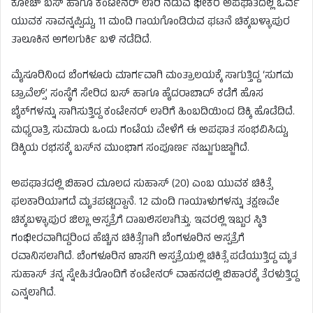
ಕೋಚ್ ಬಸ್ ಹಾಗೂ ಕಂಟೇನರ್ ಲಾರಿ ನಡುವೆ ಭೀಕರ ಅಪಘಾತದಲ್ಲಿ ಓರ್ವ
ಯುವಕ ಸಾವನ್ನಪ್ಪಿದ್ದು, 11 ಮಂದಿ ಗಾಯಗೊಂಡಿರುವ ಘಟನೆ ಚಿಕ್ಕಬಳ್ಳಾಪುರ
ತಾಲೂಕಿನ ಅಗಲಗುರ್ಕಿ ಬಳಿ ನಡೆದಿದೆ.
ಮೈಸೂರಿನಿಂದ ಬೆಂಗಳೂರು ಮಾರ್ಗವಾಗಿ ಮಂತ್ರಾಲಯಕ್ಕೆ ಸಾಗುತ್ತಿದ್ದ ‘ಸುಗಮ
ಟ್ರಾವೆಲ್ಸ್’ ಸಂಸ್ಥೆಗೆ ಸೇರಿದ ಬಸ್ ಹಾಗೂ ಹೈದರಾಬಾದ್ ಕಡೆಗೆ ಹೊಸ
ಬೈಕ್‌ಗಳನ್ನು ಸಾಗಿಸುತ್ತಿದ್ದ ಕಂಟೇನರ್ ಲಾರಿಗೆ ಹಿಂಬದಿಯಿಂದ ಡಿಕ್ಕಿ ಹೊಡೆದಿದೆ.
ಮಧ್ಯರಾತ್ರಿ ಸುಮಾರು ಒಂದು ಗಂಟೆಯ ವೇಳೆಗೆ ಈ ಅಪಘಾತ ಸಂಭವಿಸಿದ್ದು,
ಡಿಕ್ಕಿಯ ರಭಸಕ್ಕೆ ಬಸ್‌ನ ಮುಂಭಾಗ ಸಂಪೂರ್ಣ ನಜ್ಜುಗುಜ್ಜಾಗಿದೆ.
ಅಪಘಾತದಲ್ಲಿ ಬಿಹಾರ ಮೂಲದ ಸುಹಾಸ್ (20) ಎಂಬ ಯುವಕ ಚಿಕಿತ್ಸೆ
ಫಲಕಾರಿಯಾಗದೆ ಮೃತಪಟ್ಟಿದ್ದಾನೆ. 12 ಮಂದಿ ಗಾಯಾಳುಗಳನ್ನು ತಕ್ಷಣವೇ
ಚಿಕ್ಕಬಳ್ಳಾಪುರ ಜಿಲ್ಲಾ ಆಸ್ಪತ್ರೆಗೆ ದಾಖಲಿಸಲಾಗಿತ್ತು. ಇವರಲ್ಲಿ ಇಬ್ಬರ ಸ್ಥಿತಿ
ಗಂಭೀರವಾಗಿದ್ದರಿಂದ ಹೆಚ್ಚಿನ ಚಿಕಿತ್ಸೆಗಾಗಿ ಬೆಂಗಳೂರಿನ ಆಸ್ಪತ್ರೆಗೆ
ರವಾನಿಸಲಾಗಿದೆ. ಬೆಂಗಳೂರಿನ ಖಾಸಗಿ ಆಸ್ಪತ್ರೆಯಲ್ಲಿ ಚಿಕಿತ್ಸೆ ಪಡೆಯುತ್ತಿದ್ದ ಮೃತ
ಸುಹಾಸ್ ತನ್ನ ಸ್ನೇಹಿತರೊಂದಿಗೆ ಕಂಟೇನರ್ ವಾಹನದಲ್ಲಿ ಬಿಹಾರಕ್ಕೆ ತೆರಳುತ್ತಿದ್ದ
ಎನ್ನಲಾಗಿದೆ.