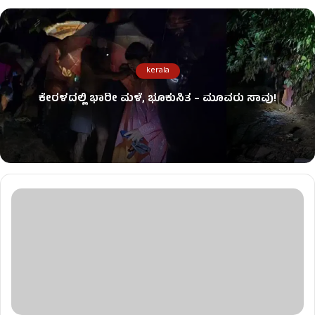
kerala
ಕೇರಳದಲ್ಲಿ ಭಾರೀ ಮಳೆ, ಭೂಕುಸಿತ – ಮೂವರು ಸಾವು!