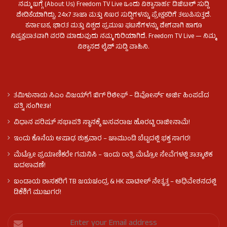
ನಮ್ಮ ಬಗ್ಗೆ (About Us) Freedom TV Live ಒಂದು ವಿಶ್ವಾಸಾರ್ಹ ಡಿಜಿಟಲ್ ಸುದ್ದಿ
ವೇದಿಕೆಯಾಗಿದ್ದು, 24x7 ತಾಜಾ ಮತ್ತು ನಿಖರ ಸುದ್ದಿಗಳನ್ನು ಪ್ರೇಕ್ಷಕರಿಗೆ ತಲುಪಿಸುತ್ತದೆ.
ಕರ್ನಾಟಕ, ಭಾರತ ಮತ್ತು ವಿಶ್ವದ ಪ್ರಮುಖ ಘಟನೆಗಳನ್ನು ವೇಗವಾಗಿ ಹಾಗೂ
ನಿಷ್ಪಕ್ಷಪಾತವಾಗಿ ವರದಿ ಮಾಡುವುದು ನಮ್ಮ ಗುರಿಯಾಗಿದೆ. Freedom TV Live — ನಿಮ್ಮ
ವಿಶ್ವಾಸದ ಲೈವ್ ಸುದ್ದಿ ವಾಹಿನಿ.
ತಮಿಳುನಾಡು ಸಿಎಂ ವಿಜಯ್‌ಗೆ ಬಿಗ್ ರಿಲೀಫ್ – ಡಿವೋರ್ಸ್ ಅರ್ಜಿ ಹಿಂಪಡೆದ
ಪತ್ನಿ ಸಂಗೀತಾ!
ವಿಧಾನ ಪರಿಷತ್ ಸಭಾಪತಿ ಸ್ಥಾನಕ್ಕೆ ಬಸವರಾಜ ಹೊರಟ್ಟಿ ರಾಜೀನಾಮೆ!
ಇಂದು ಕೊನೆಯ ಆಷಾಢ ಶುಕ್ರವಾರ – ಚಾಮುಂಡಿ ಬೆಟ್ಟದಲ್ಲಿ ಭಕ್ತ ಸಾಗರ!
ಮೆಟ್ರೋ ಪ್ರಯಾಣಿಕರೇ ಗಮನಿಸಿ – ಇಂದು ರಾತ್ರಿ ಮೆಟ್ರೋ ಸೇವೆಗಳಲ್ಲಿ ತಾತ್ಕಾಲಿಕ
ಬದಲಾವಣೆ!
ಬಂಡಾಯ ಶಾಸಕರಿಗೆ TB ಜಯಚಂದ್ರ & HK ಪಾಟೀಲ್ ನೇತೃತ್ವ – ಅಧಿವೇಶನದಲ್ಲಿ
ಡಿಕೆಶಿಗೆ ಮುಜುಗರ!