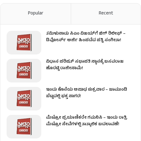
Popular
Recent
ತಮಿಳುನಾಡು ಸಿಎಂ ವಿಜಯ್‌ಗೆ ಬಿಗ್ ರಿಲೀಫ್ –
ಡಿವೋರ್ಸ್ ಅರ್ಜಿ ಹಿಂಪಡೆದ ಪತ್ನಿ ಸಂಗೀತಾ!
ವಿಧಾನ ಪರಿಷತ್ ಸಭಾಪತಿ ಸ್ಥಾನಕ್ಕೆ ಬಸವರಾಜ
ಹೊರಟ್ಟಿ ರಾಜೀನಾಮೆ!
ಇಂದು ಕೊನೆಯ ಆಷಾಢ ಶುಕ್ರವಾರ – ಚಾಮುಂಡಿ
ಬೆಟ್ಟದಲ್ಲಿ ಭಕ್ತ ಸಾಗರ!
ಮೆಟ್ರೋ ಪ್ರಯಾಣಿಕರೇ ಗಮನಿಸಿ – ಇಂದು ರಾತ್ರಿ
ಮೆಟ್ರೋ ಸೇವೆಗಳಲ್ಲಿ ತಾತ್ಕಾಲಿಕ ಬದಲಾವಣೆ!