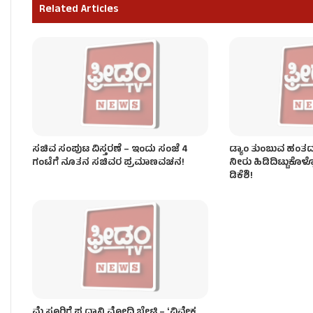
Related Articles
ಸಂಪುಟ ವಿಸ್ತರಣೆ ಬೆನ್ನಲ್ಲೇ ʻಕೈʼ ಪಾಳಯದಲ್ಲಿ ಭುಗಿಲೆದ್ದ ಬ
ಸಚಿವ ಸಂಪುಟ ವಿಸ್ತರಣೆ – ಇಂದು ಸಂಜೆ 4
ಡ್ಯಾಂ ತುಂಬುವ ಹಂತದಲ್ಲಿ
ಗಂಟೆಗೆ ನೂತನ ಸಚಿವರ ಪ್ರಮಾಣವಚನ!
ನೀರು ಹಿಡಿದಿಟ್ಟುಕೊಳ್
ಡಿಕೆಶಿ!
ಮೈಸೂರಿಗೆ ಪ್ರಧಾನಿ ಮೋದಿ ಭೇಟಿ – ʻವಿವೇಕ