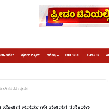
ೇಶ/ವಿದೇಶ
ವೈರಲ್ ನ್ಯೂಸ್
ವಿಶೇಷ
EDITORIAL
E-PAPER
A
್ನರ್! ಸಚಿವರ ತಪ್ಪೇನು?