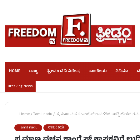
HOME
ರಾಜ್ಯ
ಫ್ರೀಡಂ ಟಿವಿ ವಿಶೇಷ
ರಾಜಕೀಯ
ಸಿನಿಮಾ
ದ
Breaking News
Home
/
Tamil nadu
/
ಪ್ರಮಾಣ ವಚನ ಕಾಂಗ್ರೆಸ್ ಶಾಸಕನಿಗೆ ಬುದ್ಧಿ ಹೇಳಿದ ಗವರ
Tamil nadu
ರಾಜಕೀಯ