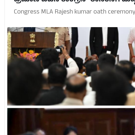
ಪ್ರಮಾಣ ವಚನ ಕಾಂಗ್ರೆಸ್ ಶಾಸಕನಿಗೆ ಬುದ್
Congress MLA Rajesh kumar oath ceremony 