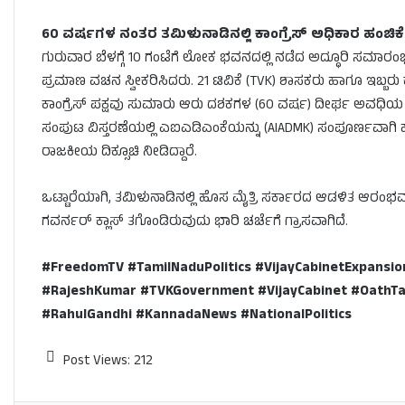
60 ವರ್ಷಗಳ ನಂತರ ತಮಿಳುನಾಡಿನಲ್ಲಿ ಕಾಂಗ್ರೆಸ್ ಅಧಿಕಾರ ಹಂಚಿಕೆ
ಗುರುವಾರ ಬೆಳಗ್ಗೆ 10 ಗಂಟೆಗೆ ಲೋಕ ಭವನದಲ್ಲಿ ನಡೆದ ಅದ್ಧೂರಿ ಸಮಾರಂಭ
ಪ್ರಮಾಣ ವಚನ ಸ್ವೀಕರಿಸಿದರು. 21 ಟಿವಿಕೆ (TVK) ಶಾಸಕರು ಹಾಗೂ ಇಬ್ಬ
ಕಾಂಗ್ರೆಸ್ ಪಕ್ಷವು ಸುಮಾರು ಆರು ದಶಕಗಳ (60 ವರ್ಷ) ದೀರ್ಘ ಅವಧಿಯ ನ
ಸಂಪುಟ ವಿಸ್ತರಣೆಯಲ್ಲಿ ಎಐಎಡಿಎಂಕೆಯನ್ನು (AIADMK) ಸಂಪೂರ್ಣವಾ
ರಾಜಕೀಯ ದಿಕ್ಸೂಚಿ ನೀಡಿದ್ದಾರೆ.
ಒಟ್ಟಾರೆಯಾಗಿ, ತಮಿಳುನಾಡಿನಲ್ಲಿ ಹೊಸ ಮೈತ್ರಿ ಸರ್ಕಾರದ ಆಡಳಿತ ಆರಂಭವ
ಗವರ್ನರ್ ಕ್ಲಾಸ್ ತಗೊಂಡಿರುವುದು ಭಾರಿ ಚರ್ಚೆಗೆ ಗ್ರಾಸವಾಗಿದೆ.
#FreedomTV #TamilNaduPolitics #VijayCabinetExpansi
#RajeshKumar #TVKGovernment #VijayCabinet #OathTa
#RahulGandhi #KannadaNews #NationalPolitics
Post Views:
212