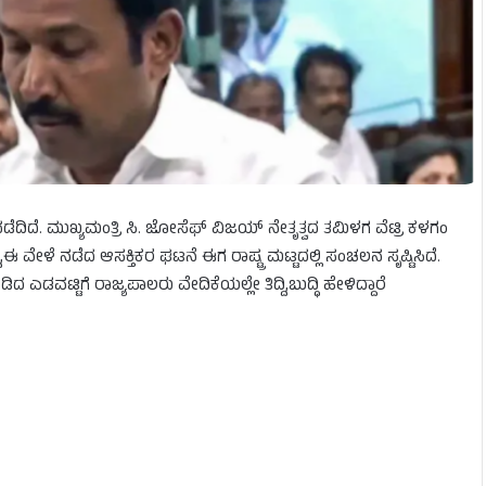
ದೆ. ಮುಖ್ಯಮಂತ್ರಿ ಸಿ. ಜೋಸೆಫ್ ವಿಜಯ್ ನೇತೃತ್ವದ ತಮಿಳಗ ವೆಟ್ರಿ ಕಳಗಂ
ಈ ವೇಳೆ ನಡೆದ ಆಸಕ್ತಿಕರ ಘಟನೆ ಈಗ ರಾಷ್ಟ್ರ ಮಟ್ಟದಲ್ಲಿ ಸಂಚಲನ ಸೃಷ್ಟಿಸಿದೆ.
ಡವಟ್ಟಿಗೆ ರಾಜ್ಯಪಾಲರು ವೇದಿಕೆಯಲ್ಲೇ ತಿದ್ದಿ,ಬುದ್ಧಿ ಹೇಳಿದ್ದಾರೆ