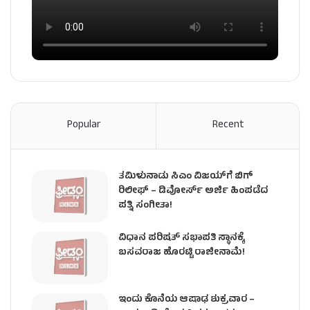
Popular
Recent
ತಮಿಳುನಾಡು ಸಿಎಂ ವಿಜಯ್‌ಗೆ ಬಿಗ್
ರಿಲೀಫ್ – ಡಿವೋರ್ಸ್ ಅರ್ಜಿ ಹಿಂಪಡೆದ
ಪತ್ನಿ ಸಂಗೀತಾ!
ವಿಧಾನ ಪರಿಷತ್ ಸಭಾಪತಿ ಸ್ಥಾನಕ್ಕೆ
ಬಸವರಾಜ ಹೊರಟ್ಟಿ ರಾಜೀನಾಮೆ!
ಇಂದು ಕೊನೆಯ ಆಷಾಢ ಶುಕ್ರವಾರ –