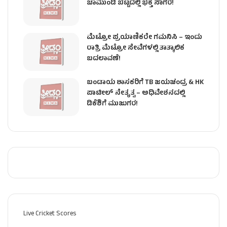
ಚಾಮುಂಡಿ ಬೆಟ್ಟದಲ್ಲಿ ಭಕ್ತ ಸಾಗರ!
ಮೆಟ್ರೋ ಪ್ರಯಾಣಿಕರೇ ಗಮನಿಸಿ – ಇಂದು
ರಾತ್ರಿ ಮೆಟ್ರೋ ಸೇವೆಗಳಲ್ಲಿ ತಾತ್ಕಾಲಿಕ
ಬದಲಾವಣೆ!
ಬಂಡಾಯ ಶಾಸಕರಿಗೆ TB ಜಯಚಂದ್ರ & HK
ಪಾಟೀಲ್ ನೇತೃತ್ವ – ಅಧಿವೇಶನದಲ್ಲಿ
ಡಿಕೆಶಿಗೆ ಮುಜುಗರ!
Live Cricket Scores