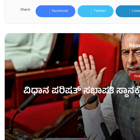
Share
Facebook
Twitter
Link
Rea
ರಾ
ವಿಧಾನ ಪರಿಷತ್ ಸಭಾಪತಿ ಸ್ಥಾನಕ
ವಿಧಾನ ಪರಿಷತ್ ಸಭಾಪತಿ ಸ್ಥಾನಕ್ಕೆ ಬಸವರಾಜ ಹೊರಟ್ಟಿ ರಾ