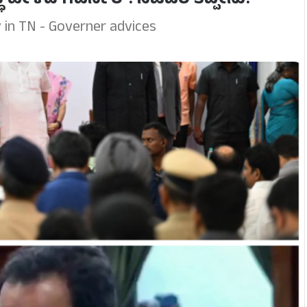
ಧಿ ಹೇಳಿದ ಗವರ್ನರ್! ಸಚಿವರ ತಪ್ಪೇನು?
in TN - Governer advices