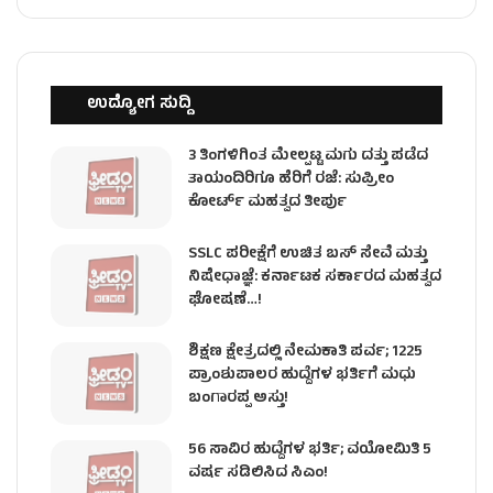
ಉದ್ಯೋಗ ಸುದ್ದಿ
3 ತಿಂಗಳಿಗಿಂತ ಮೇಲ್ಪಟ್ಟ ಮಗು ದತ್ತು ಪಡೆದ
ತಾಯಂದಿರಿಗೂ ಹೆರಿಗೆ ರಜೆ: ಸುಪ್ರೀಂ
ಕೋರ್ಟ್ ಮಹತ್ವದ ತೀರ್ಪು
SSLC ಪರೀಕ್ಷೆಗೆ ಉಚಿತ ಬಸ್ ಸೇವೆ ಮತ್ತು
ನಿಷೇಧಾಜ್ಞೆ: ಕರ್ನಾಟಕ ಸರ್ಕಾರದ ಮಹತ್ವದ
ಘೋಷಣೆ…!
ಶಿಕ್ಷಣ ಕ್ಷೇತ್ರದಲ್ಲಿ ನೇಮಕಾತಿ ಪರ್ವ; 1225
ಪ್ರಾಂಶುಪಾಲರ ಹುದ್ದೆಗಳ ಭರ್ತಿಗೆ ಮಧು
ಬಂಗಾರಪ್ಪ ಅಸ್ತು!
56 ಸಾವಿರ ಹುದ್ದೆಗಳ ಭರ್ತಿ; ವಯೋಮಿತಿ 5
ವರ್ಷ ಸಡಿಲಿಸಿದ ಸಿಎಂ!