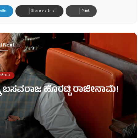
edIn
Share via Email
Print
d Next
ಜಕೀಯ
್ಕೆ ಬಸವರಾಜ ಹೊರಟ್ಟಿ ರಾಜೀನಾಮೆ!
ಜೀನಾಮೆ!