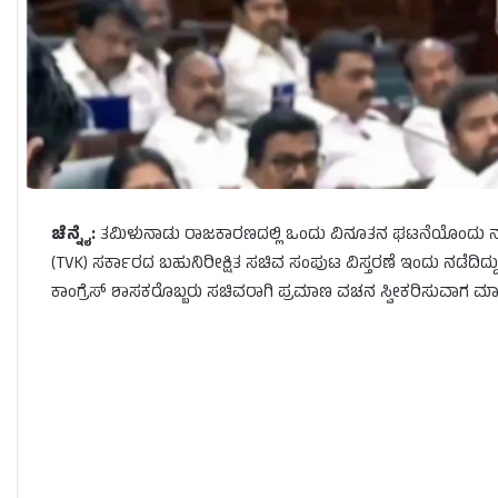
ಚೆನ್ನೈ:
ತಮಿಳುನಾಡು ರಾಜಕಾರಣದಲ್ಲಿ ಒಂದು ವಿನೂತನ ಘಟನೆಯೊಂದು ನಡೆದಿ
(TVK) ಸರ್ಕಾರದ ಬಹುನಿರೀಕ್ಷಿತ ಸಚಿವ ಸಂಪುಟ ವಿಸ್ತರಣೆ ಇಂದು ನಡೆದಿದ್ದು,
ಕಾಂಗ್ರೆಸ್ ಶಾಸಕರೊಬ್ಬರು ಸಚಿವರಾಗಿ ಪ್ರಮಾಣ ವಚನ ಸ್ವೀಕರಿಸುವಾಗ ಮಾಡಿದ ಎ