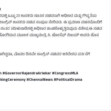
!
ದಲ್ಲಿ ಒಟ್ಟು 23 ಶಾಸಕರು ನೂತನ ಸಚಿವರಾಗಿ ಅಧಿಕಾರ ಮತ್ತು ಗೌಪ್ಯತೆಯ
ರು ಕಾಂಗ್ರೆಸ್ ಶಾಸಕರು ಸಚಿವ ಸಂಪುಟ ಸೇರಿದರು. ಈ ಪ್ರಮಾಣ ವಚನದೊಂದಿಗೆ
ಂತರ ತಮಿಳುನಾಡಿನಲ್ಲಿ ಅಧಿಕಾರ ಹಂಚಿಕೊಳ್ಳುತ್ತಿರುವುದು ವಿಶೇಷ.ಈ ಸಚಿವ
ಗಿ ಹೊರಗಿಡುವ ಮೂಲಕ ಮುಖ್ಯಮಂತ್ರಿ ಸಿ. ಜೋಸೆಫ್ ವಿಜಯ್ ಅವರು ಹೊಸ
ಾಗಿದ್ದರೂ, ಮೊದಲ ದಿನವೇ ಕಾಂಗ್ರೆಸ್ ಸಚಿವರ ಅತಿರೇಕದ ವರ್ತನೆಗೆ
on #GovernorRajendraArlekar #CongressMLA
kingCeremony #ChennaiNews #PoliticalDrama