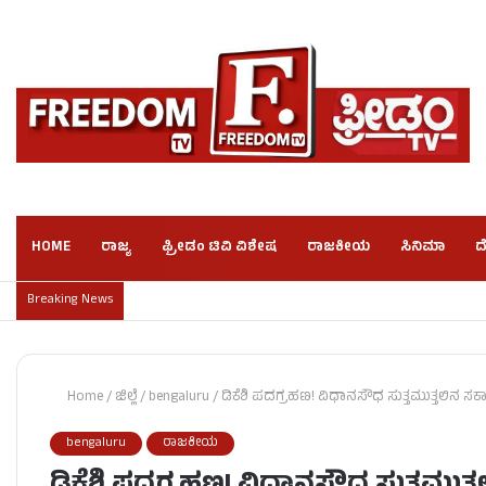
HOME
ರಾಜ್ಯ
ಫ್ರೀಡಂ ಟಿವಿ ವಿಶೇಷ
ರಾಜಕೀಯ
ಸಿನಿಮಾ
ದ
Breaking News
Home
/
ಜಿಲ್ಲೆ
/
bengaluru
/
ಡಿಕೆಶಿ ಪದಗ್ರಹಣ! ವಿಧಾನಸೌಧ ಸುತ್ತಮುತ್ತಲಿನ ಸರ್
bengaluru
ರಾಜಕೀಯ