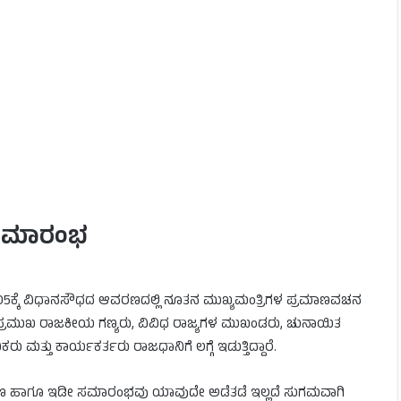
 ಸಮಾರಂಭ
:05ಕ್ಕೆ ವಿಧಾನಸೌಧದ ಆವರಣದಲ್ಲಿ ನೂತನ ಮುಖ್ಯಮಂತ್ರಿಗಳ ಪ್ರಮಾಣವಚನ
ಶದ ಪ್ರಮುಖ ರಾಜಕೀಯ ಗಣ್ಯರು, ವಿವಿಧ ರಾಜ್ಯಗಳ ಮುಖಂಡರು, ಚುನಾಯಿತ
ಮತ್ತು ಕಾರ್ಯಕರ್ತರು ರಾಜಧಾನಿಗೆ ಲಗ್ಗೆ ಇಡುತ್ತಿದ್ದಾರೆ.
ಿಯಂತ್ರಣ ಹಾಗೂ ಇಡೀ ಸಮಾರಂಭವು ಯಾವುದೇ ಅಡೆತಡೆ ಇಲ್ಲದೆ ಸುಗಮವಾಗಿ