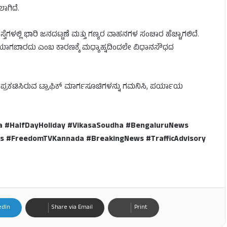
ಾಗಿದೆ.
ಗಳಲ್ಲಿ ಭಾರಿ ಜನದಟ್ಟಣೆ ಮತ್ತು ಗಣ್ಯರ ವಾಹನಗಳ ಸಂಚಾರ ಹೆಚ್ಚಾಗಲಿದೆ.
ೆಯಾಗಬಾರದು ಎಂಬ ಕಾರಣಕ್ಕೆ ಮಧ್ಯಾಹ್ನದಿಂದಲೇ ವಿಧಾನಸೌಧದ
ರಕಟಿಸಿರುವ ಟ್ರಾಫಿಕ್ ಮಾರ್ಗಸೂಚಿಗಳನ್ನು ಗಮನಿಸಿ, ಪರ್ಯಾಯ
 #HalfDayHoliday #VikasaSoudha #BengaluruNews
s #FreedomTVKannada #BreakingNews #TrafficAdvisory
edIn
Share via Email
Print