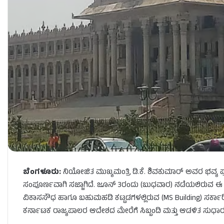
ಬೆಂಗಳೂರು:
ನಿಯೋಜಿತ ಮುಖ್ಯಮಂತ್ರಿ ಡಿ.ಕೆ. ಶಿವಕುಮಾರ್ ಅವರ ಭವ್ಯ 
ಸಂಪೂರ್ಣವಾಗಿ ಸಜ್ಜಾಗಿದೆ. ಜೂನ್ 3ರಂದು (ಬುಧವಾರ) ನಡೆಯಲಿರುವ ಈ ಮುಖ್
ವಿಕಾಸಸೌಧ ಹಾಗೂ ಬಹುಮಹಡಿ ಕಟ್ಟಡಗಳಲ್ಲಿರುವ (MS Building) ಸರ್ಕಾರ
ಕರ್ನಾಟಕ ರಾಜ್ಯಪಾಲರ ಆದೇಶದ ಮೇರೆಗೆ ಸಿಬ್ಬಂದಿ ಮತ್ತು ಆಡಳಿತ ಸುಧಾ