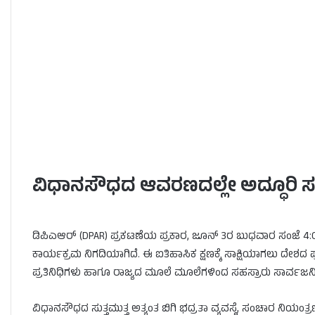
ವಿಧಾನಸೌಧದ ಆವರಣದಲ್ಲೇ ಅದ್ಧೂರಿ
ಡಿಪಿಎಆರ್ (DPAR) ಪ್ರಕಟಣೆಯ ಪ್ರಕಾರ, ಜೂನ್ 3ರ ಬುಧವಾರ ಸಂಜೆ 4
ಕಾರ್ಯಕ್ರಮ ನಿಗದಿಯಾಗಿದೆ. ಈ ಐತಿಹಾಸಿಕ ಕ್ಷಣಕ್ಕೆ ಸಾಕ್ಷಿಯಾಗಲು ದೇ
ಪ್ರತಿನಿಧಿಗಳು ಹಾಗೂ ರಾಜ್ಯದ ಮೂಲೆ ಮೂಲೆಗಳಿಂದ ಸಹಸ್ರಾರು ಸಾರ್ವಜನಿಕರು 
ವಿಧಾನಸೌಧದ ಸುತ್ತಮುತ್ತ ಅತ್ಯಂತ ಬಿಗಿ ಭದ್ರತಾ ವ್ಯವಸ್ಥೆ, ಸಂಚಾರ ನ