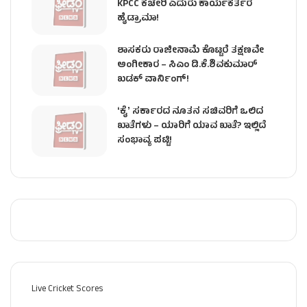
KPCC ಕಚೇರಿ ಎದುರು ಕಾರ್ಯಕರ್ತರ
ಹೈಡ್ರಾಮಾ!
ಶಾಸಕರು ರಾಜೀನಾಮೆ ಕೊಟ್ಟರೆ ತಕ್ಷಣವೇ
ಅಂಗೀಕಾರ – ಸಿಎಂ ಡಿ.ಕೆ.ಶಿವಕುಮಾರ್
ಖಡಕ್ ವಾರ್ನಿಂಗ್!
ʻಕೈʼ ಸರ್ಕಾರದ ನೂತನ ಸಚಿವರಿಗೆ ಒಲಿದ
ಖಾತೆಗಳು – ಯಾರಿಗೆ ಯಾವ ಖಾತೆ? ಇಲ್ಲಿದೆ
ಸಂಭಾವ್ಯ ಪಟ್ಟಿ!
Live Cricket Scores