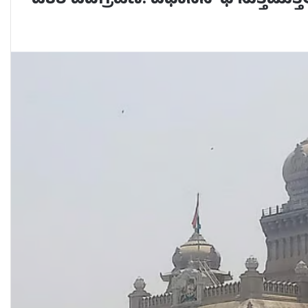
ಡಿಕೆಶಿ ಪದಗ್ರಹಣ! ವಿಧಾನಸೌಧ ಸುತ್ತಮುತ್ತ