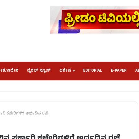
ೇಶ/ವಿದೇಶ
ವೈರಲ್ ನ್ಯೂಸ್
ವಿಶೇಷ
EDITORIAL
E-PAPER
A
ಕಾರಿ ಕಚೇರಿಗಳಿಗೆ ಅರ್ಧದಿನ ರಜೆ