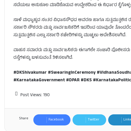
ನಡೆಯಲು ಅನುಕೂಲ ಮಾಡಿಕೊಡುವ ಉದ್ದೇಶದಿಂದ ಈ ನಿರ್ಧಾರ ಕೈಗೊಳ್ಳಲ
ನಾಳೆ ಮಧ್ಯಾಹ್ನದ ನಂತರ ವಿಧಾನಸೌಧದ ಆವರಣ ಹಾಗೂ ಸುತ್ತಮುತ್ತಲಿನ ರಸ್ತೆ
ಸರ್ಕಾರಿ ನೌಕರರು ಮತ್ತು ಸಾರ್ವಜನಿಕರಿಗೆ ಇದರಿಂದ ಯಾವುದೇ ತೊಂದರ
ಸುತ್ತಮುತ್ತಲಿನ ಎಲ್ಲಾ ಸರ್ಕಾರಿ ಕಚೇರಿಗಳನ್ನು ಮುಚ್ಚಲು ಆದೇಶಿಸಲಾಗಿದೆ.
ವಾಹನ ಸವಾರರು ಮತ್ತು ಸಾರ್ವಜನಿಕರು ಈಗಾಗಲೇ ಸಂಚಾರಿ ಪೊಲೀಸರು ಪ್
ರಸ್ತೆಗಳನ್ನು ಬಳಸುವಂತೆ ತಿಳಿಸಲಾಗಿದೆ.
#DKShivakumar #SwearingInCeremony #VidhanaSoudha
#KarnatakaGovernment #DPAR #DKS #KarnatakaPolitic
Post Views:
190
Share
Facebook
Twitter
Link