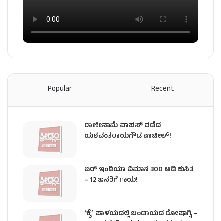
Popular
Recent
ರಾಜೀನಾಮೆ ವಾಪಸ್ ಪಡೆದ
ಯಶವಂತರಾಯಗೌಡ ಪಾಟೀಲ್‌!
ಏರ್ ಇಂಡಿಯಾ ವಿಮಾನ 300 ಅಡಿ ಕುಸಿತ
– 12 ಜನರಿಗೆ ಗಾಯ!
ʻಕೈʼ​ ಪಾಳಯದಲ್ಲಿ ಬಂಡಾಯದ ರೋಷಾಗ್ನಿ –