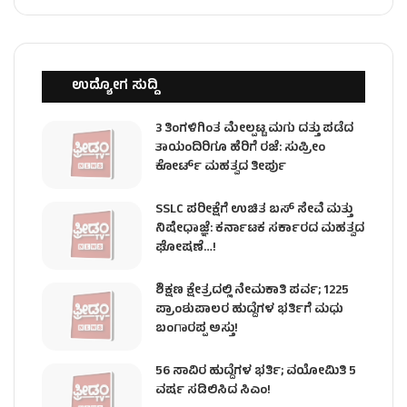
ಉದ್ಯೋಗ ಸುದ್ದಿ
3 ತಿಂಗಳಿಗಿಂತ ಮೇಲ್ಪಟ್ಟ ಮಗು ದತ್ತು ಪಡೆದ
ತಾಯಂದಿರಿಗೂ ಹೆರಿಗೆ ರಜೆ: ಸುಪ್ರೀಂ
ಕೋರ್ಟ್ ಮಹತ್ವದ ತೀರ್ಪು
SSLC ಪರೀಕ್ಷೆಗೆ ಉಚಿತ ಬಸ್ ಸೇವೆ ಮತ್ತು
ನಿಷೇಧಾಜ್ಞೆ: ಕರ್ನಾಟಕ ಸರ್ಕಾರದ ಮಹತ್ವದ
ಘೋಷಣೆ…!
ಶಿಕ್ಷಣ ಕ್ಷೇತ್ರದಲ್ಲಿ ನೇಮಕಾತಿ ಪರ್ವ; 1225
ಪ್ರಾಂಶುಪಾಲರ ಹುದ್ದೆಗಳ ಭರ್ತಿಗೆ ಮಧು
ಬಂಗಾರಪ್ಪ ಅಸ್ತು!
56 ಸಾವಿರ ಹುದ್ದೆಗಳ ಭರ್ತಿ; ವಯೋಮಿತಿ 5
ವರ್ಷ ಸಡಿಲಿಸಿದ ಸಿಎಂ!