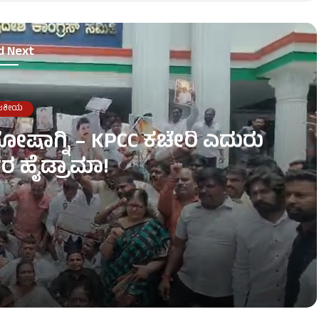
d Next
ಜಕೀಯ
ೋಷಾಗ್ನಿ – KPCC ಕಚೇರಿ ಎದುರು
ರ ಹೈಡ್ರಾಮಾ!
ಎದುರು ಕಾರ್ಯಕರ್ತರ ಹೈಡ್ರಾಮಾ!