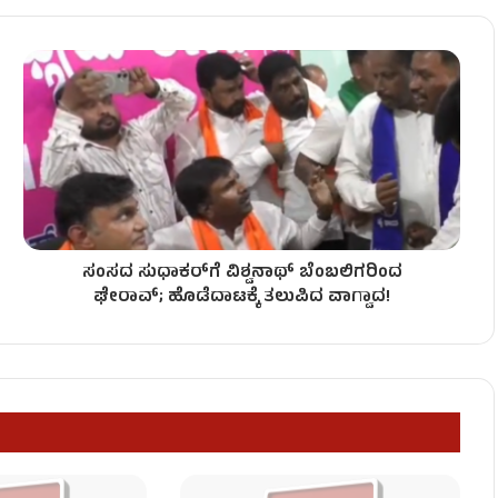
ಡಿ.ಕೆ.ಶಿವಕುಮಾರ್ ಖಡಕ್ ವಾರ್ನಿಂಗ್!
ಯಾವ ಖಾತೆ? ಇಲ್ಲಿದೆ ಸಂಭಾವ್ಯ ಪಟ್ಟಿ!
ಸಂಸದ ಸುಧಾಕರ್‌ಗೆ ವಿಶ್ವನಾಥ್ ಬೆಂಬಲಿಗರಿಂದ
ಂಡಾಯ!
ಘೇರಾವ್; ಹೊಡೆದಾಟಕ್ಕೆ ತಲುಪಿದ ವಾಗ್ವಾದ!
ನ ಸಚಿವರ ಪ್ರಮಾಣವಚನ!