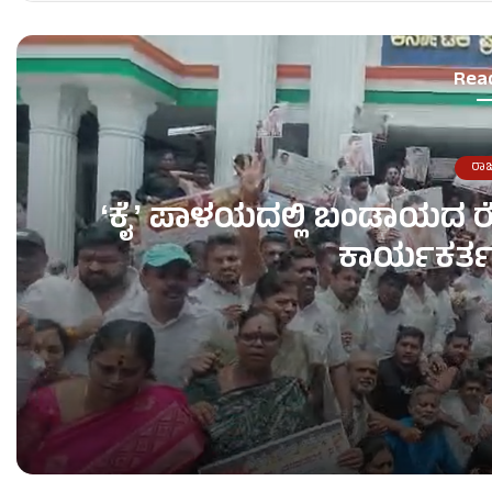
Rea
ರಾ
ʻಕೈʼ​ ಪಾಳಯದಲ್ಲಿ ಬಂಡಾಯದ ರ
ಕಾರ್ಯಕರ್ತ
ʻಕೈʼ​ ಪಾಳಯದಲ್ಲಿ ಬಂಡಾಯದ ರೋಷಾಗ್ನಿ – KPCC ಕಚೇರಿ 