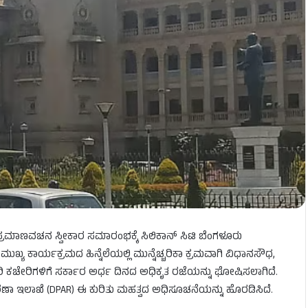
ಪ್ರಮಾಣವಚನ ಸ್ವೀಕಾರ ಸಮಾರಂಭಕ್ಕೆ ಸಿಲಿಕಾನ್ ಸಿಟಿ ಬೆಂಗಳೂರು
ಯ ಕಾರ್ಯಕ್ರಮದ ಹಿನ್ನೆಲೆಯಲ್ಲಿ ಮುನ್ನೆಚ್ಚರಿಕಾ ಕ್ರಮವಾಗಿ ವಿಧಾನಸೌಧ,
ಿ ಕಚೇರಿಗಳಿಗೆ ಸರ್ಕಾರ ಅರ್ಧ ದಿನದ ಅಧಿಕೃತ ರಜೆಯನ್ನು ಘೋಷಿಸಲಾಗಿದೆ.
ರಣಾ ಇಲಾಖೆ (DPAR) ಈ ಕುರಿತು ಮಹತ್ವದ ಅಧಿಸೂಚನೆಯನ್ನು ಹೊರಡಿಸಿದೆ.