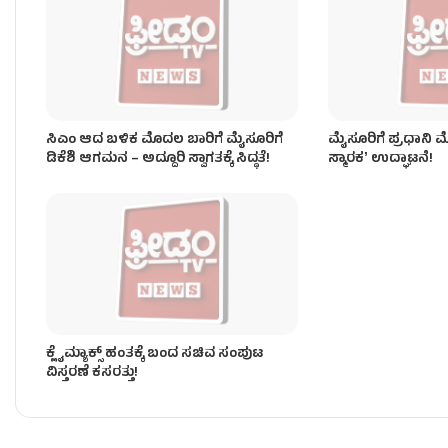
ಡ್ಯಾಂ ತುಂಬುವ ಹಂತದಲ್ಲಿದೆ.. ಡ್ಯಾಂ ತುಂಬಿದ್ರೆ ನೀರು ಹಿಡಿದಿಟ್
ಸಿಎಂ ಆದ ಬಳಿಕ ಮೊದಲ ಬಾರಿಗೆ ಮೈಸೂರಿಗೆ
ಮೈಸೂರಿಗೆ ಪ್ರಧಾನಿ 
ಡಿಕೆಶಿ ಆಗಮನ – ಅದ್ದೂರಿ ಸ್ವಾಗತಕ್ಕೆ ಸಿದ್ಧತೆ!
ಸ್ಮಾರಕʼ ಉದ್ಘಾಟನೆ!
ಕ್ಲೈಮ್ಯಾಕ್ಸ್ ಹಂತಕ್ಕೆ ಬಂದ ಸಚಿವ ಸಂಪುಟ
ವಿಸ್ತರಣೆ ಕಸರತ್ತು!